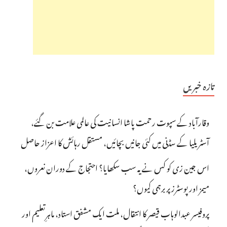
تازہ خبریں
وقارآباد کے سپوت رحمت پاشا انسانیت کی عالمی علامت بن گئے،
آسٹریلیا کے سڈنی میں کئی جانیں بچائیں، مستقل رہائش کا اعزاز حاصل
اس جین زی کو کس نے یہ سب سکھایا؟ احتجاج کے دوران نعروں،
میمز اور پوسٹرز پر برہمی کیوں؟
پروفیسر عبدالوہاب قیصر کا انتقال، ملت ایک مشفق استاد، ماہرِتعلیم اور