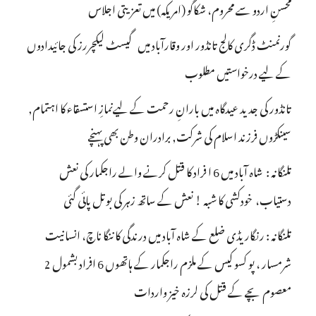
محسنِ اردو سے محروم، شکاگو (امریکہ) میں تعزیتی اجلاس
گورنمنٹ ڈگری کالج تانڈور اور وقارآباد میں گیسٹ لیکچررز کی جائیدادوں
کے لیے درخواستیں مطلوب
تانڈور کی جدید عیدگاہ میں بارانِ رحمت کے لیےنمازِ استسقاء کا اہتمام,
سینکڑوں فرزند اسلام کی شرکت, برادران وطن بھی پہنچے
تلنگانہ : شاہ آباد میں 6 ا فراد کا قتل کرنے والے راجکمار کی نعش
دستیاب، خودکشی کا شبہ ! نعش کے ساتھ زہر کی بوتل پائی گئی
تلنگانہ : رنگاریڈی ضلع کے شاہ آباد میں درندگی کا ننگا ناچ، انسانیت
شرمسار ، پو کسو کیس کے ملزم راجکمار کے ہاتھوں 6 افراد بشمول 2
معصوم بچے کے قتل کی لرزہ خیز واردات