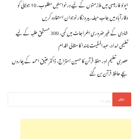
اپولو فارمیسی میں ملازمتوں کے لیے درخواستیں مطلوب، 10 جولائی کو
وقارآباد میں جاب میلہ، بیروزگار نوجوان استفادہ کریں
شادی کے غیر ضروری اخراجات میں کمی، 300 مستحق طلبہ کے لیے
تعلیمی امداد، عبدالمقیت چندا کا مثالی اقدام
عصری تعلیم اور حفظِ قرآن کا حسین امتزاج، ڈاکٹر عتیق احمد کے چاروں
بچے حافظِ قرآن بن گئے