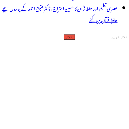
عصری تعلیم اور حفظِ قرآن کا حسین امتزاج، ڈاکٹر عتیق احمد کے چاروں بچے
حافظِ قرآن بن گئے
لاش
ریں
رائے: