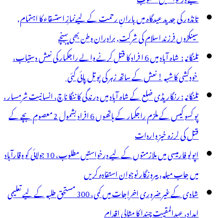
دید
تانڈور کی جدید عیدگاہ میں بارانِ رحمت کے لیےنمازِ استسقاء کا اہتمام,
لمی
سینکڑوں فرزند اسلام کی شرکت, برادران وطن بھی پہنچے
غمے
تلنگانہ : شاہ آباد میں 6 ا فراد کا قتل کرنے والے راجکمار کی نعش دستیاب،
خودکشی کا شبہ ! نعش کے ساتھ زہر کی بوتل پائی گئی
تلنگانہ : رنگاریڈی ضلع کے شاہ آباد میں درندگی کا ننگا ناچ، انسانیت شرمسار ،
پو کسو کیس کے ملزم راجکمار کے ہاتھوں 6 افراد بشمول 2 معصوم بچے کے
قتل کی لرزہ خیز واردات
اپولو فارمیسی میں ملازمتوں کے لیے درخواستیں مطلوب، 10 جولائی کو وقارآباد
میں جاب میلہ، بیروزگار نوجوان استفادہ کریں
شادی کے غیر ضروری اخراجات میں کمی، 300 مستحق طلبہ کے لیے تعلیمی
امداد، عبدالمقیت چندا کا مثالی اقدام