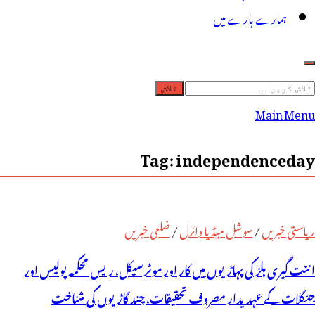
ہمارے بارے میں
لاش
ریں
Main Menu
رائے:
Tag:
independenceday
ریاستی خبریں
/
سوشل میڈیا وائرل
/
ضلعی خبریں
اننت گیری ہلز کی پہاڑیوں میں کار اور موٹرسیکل، ریس محکمہ پولیس اور
جنگلات کے عہدیدار مصروف تحقیقات، چند گاڑیوں کی شناخت