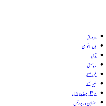
سر ورق
بین الاقوامی
قومی
ریاستی
فلمی صفحہ
طبی نسخے
سوشل میڈیا وائرل
مضامین و رپورٹس