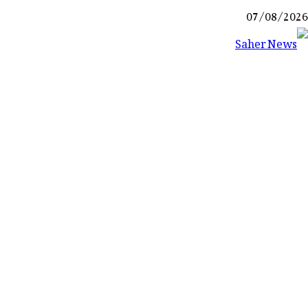
Ski
07/08/2026
t
conten
Saher News
نیوز پورٹل