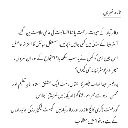
تازہ خبریں
وقارآباد کے سپوت رحمت پاشا انسانیت کی عالمی علامت بن گئے،
آسٹریلیا کے سڈنی میں کئی جانیں بچائیں، مستقل رہائش کا اعزاز حاصل
اس جین زی کو کس نے یہ سب سکھایا؟ احتجاج کے دوران نعروں،
میمز اور پوسٹرز پر برہمی کیوں؟
پروفیسر عبدالوہاب قیصر کا انتقال، ملت ایک مشفق استاد، ماہرِتعلیم اور
محسنِ اردو سے محروم، شکاگو (امریکہ) میں تعزیتی اجلاس
گورنمنٹ ڈگری کالج تانڈور اور وقارآباد میں گیسٹ لیکچررز کی جائیدادوں
کے لیے درخواستیں مطلوب