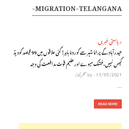
MIGRATION-TELANGANA-
ریاستی خبریں
حیدرآباد کے پرانا شہر سے کورونا باہر! کئی علاقوں میں 99 فیصد کوویڈ
کیس نہیں،خشک میوے اورحلیم قوت مدافعت کی وجہ
13/05/2021
سحر نیوز
by
-
…
READ MORE