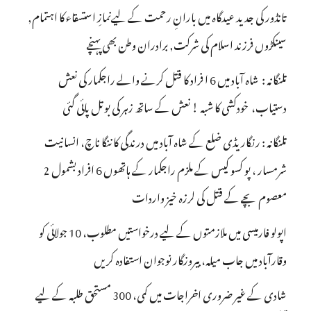
تانڈور کی جدید عیدگاہ میں بارانِ رحمت کے لیےنمازِ استسقاء کا اہتمام,
سینکڑوں فرزند اسلام کی شرکت, برادران وطن بھی پہنچے
تلنگانہ : شاہ آباد میں 6 ا فراد کا قتل کرنے والے راجکمار کی نعش
دستیاب، خودکشی کا شبہ ! نعش کے ساتھ زہر کی بوتل پائی گئی
تلنگانہ : رنگاریڈی ضلع کے شاہ آباد میں درندگی کا ننگا ناچ، انسانیت
شرمسار ، پو کسو کیس کے ملزم راجکمار کے ہاتھوں 6 افراد بشمول 2
معصوم بچے کے قتل کی لرزہ خیز واردات
اپولو فارمیسی میں ملازمتوں کے لیے درخواستیں مطلوب، 10 جولائی کو
وقارآباد میں جاب میلہ، بیروزگار نوجوان استفادہ کریں
شادی کے غیر ضروری اخراجات میں کمی، 300 مستحق طلبہ کے لیے