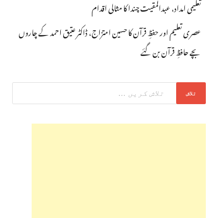
تعلیمی امداد، عبدالمقیت چندا کا مثالی اقدام
عصری تعلیم اور حفظِ قرآن کا حسین امتزاج، ڈاکٹر عتیق احمد کے چاروں
بچے حافظِ قرآن بن گئے