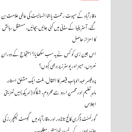
وقارآباد کے سپوت رحمت پاشا انسانیت کی عالمی علامت بن
گئے، آسٹریلیا کے سڈنی میں کئی جانیں بچائیں، مستقل رہائش
کا اعزاز حاصل
اس جین زی کو کس نے یہ سب سکھایا؟ احتجاج کے دوران
نعروں، میمز اور پوسٹرز پر برہمی کیوں؟
پروفیسر عبدالوہاب قیصر کا انتقال، ملت ایک مشفق استاد،
ماہرِتعلیم اور محسنِ اردو سے محروم، شکاگو (امریکہ) میں تعزیتی
اجلاس
گورنمنٹ ڈگری کالج تانڈور اور وقارآباد میں گیسٹ لیکچررز کی
جائیدادوں کے لیے درخواستیں مطلوب