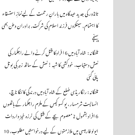
تانڈور کی جدید عیدگاہ میں بارانِ رحمت کے لیےنمازِ استسقاء
کا اہتمام, سینکڑوں فرزند اسلام کی شرکت, برادران وطن بھی
پہنچے
تلنگانہ : شاہ آباد میں 6 ا فراد کا قتل کرنے والے راجکمار کی
نعش دستیاب، خودکشی کا شبہ ! نعش کے ساتھ زہر کی بوتل
پائی گئی
تلنگانہ : رنگاریڈی ضلع کے شاہ آباد میں درندگی کا ننگا ناچ،
انسانیت شرمسار ، پو کسو کیس کے ملزم راجکمار کے ہاتھوں
6 افراد بشمول 2 معصوم بچے کے قتل کی لرزہ خیز واردات
اپولو فارمیسی میں ملازمتوں کے لیے درخواستیں مطلوب، 10