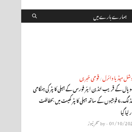
ہمارے بارے میں
شل میڈیا وائرل
قومی خبریں
/
وپال کے قریب انڈین ایئر فورس کے ہیلی کاپٹر کی ہنگامی
لینڈنگ، 6 فوجیوں کے ساتھ ہیلی کاپٹر کھیت میں بحفاظت
ر لیا گیا
01/10/20
سحر نیوز
by
-