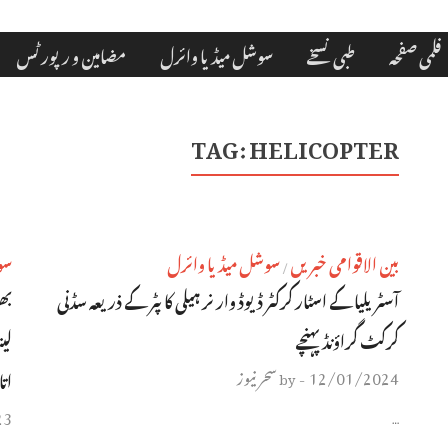
فلمی صفحہ
طبی نسخے
سوشل میڈیا وائرل
مضامین و رپورٹس
TAG:
HELICOPTER
بین الاقوامی خبریں
سوشل میڈیا وائرل
سو
/
آسٹریلیا کے اسٹار کرکٹر ڈیوڈ وارنر ہیلی کاپٹر کے ذریعہ سڈنی
بھ
کرکٹ گراؤنڈ پہنچے
12/01/2024
سحر نیوز
اتا
by
-
23
…