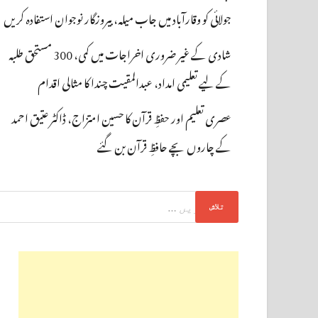
جولائی کو وقارآباد میں جاب میلہ، بیروزگار نوجوان استفادہ کریں
شادی کے غیر ضروری اخراجات میں کمی، 300 مستحق طلبہ
کے لیے تعلیمی امداد، عبدالمقیت چندا کا مثالی اقدام
عصری تعلیم اور حفظِ قرآن کا حسین امتزاج، ڈاکٹر عتیق احمد
کے چاروں بچے حافظِ قرآن بن گئے