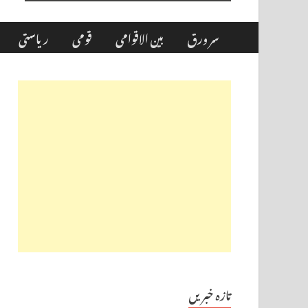
سر ورق
بین الاقوامی
قومی
ریاستی
تازہ خبریں