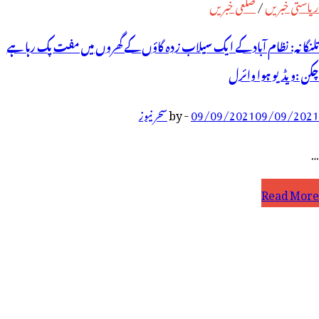
ریاستی خبریں
/
ضلعی خبریں
تلنگانہ: نظام آباد کے ایک سیلاب زدہ گاؤں کے گھروں میں مفت پک رہا ہے
چکن :ویڈیو ہوا وائرل
09/09/2021
09/09/2021
-
by
سحر نیوز
…
لنگانہ:
Read More
ظام
ٓباد
ے
یک