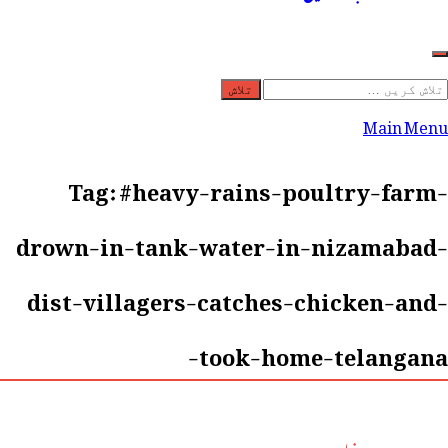
لاش
ریں
Main Menu
رائے:
Tag:
#heavy-rains-poultry-farm-
drown-in-tank-water-in-nizamabad-
dist-villagers-catches-chicken-and-
took-home-telangana-