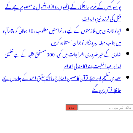
پو کسو کیس کے ملزم راجکمار کے ہاتھوں 6 افراد بشمول 2 معصوم بچے کے
قتل کی لرزہ خیز واردات
اپولو فارمیسی میں ملازمتوں کے لیے درخواستیں مطلوب، 10 جولائی کو وقارآباد
میں جاب میلہ، بیروزگار نوجوان استفادہ کریں
شادی کے غیر ضروری اخراجات میں کمی، 300 مستحق طلبہ کے لیے تعلیمی
امداد، عبدالمقیت چندا کا مثالی اقدام
عصری تعلیم اور حفظِ قرآن کا حسین امتزاج، ڈاکٹر عتیق احمد کے چاروں بچے
حافظِ قرآن بن گئے
لاش
ریں
رائے: