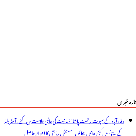
یلاب
دہ
اؤں
ے
ھروں
یں
فت
ک
تازہ خبریں
ہا
ے
وقارآباد کے سپوت رحمت پاشا انسانیت کی عالمی علامت بن گئے، آسٹریلیا
کن
کے سڈنی میں کئی جانیں بچائیں، مستقل رہائش کا اعزاز حاصل