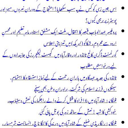
ویڈیو
اس جین زی کو کس نے یہ سب سکھایا؟ احتجاج کے دوران نعروں، میمز اور
وا
پوسٹرز پر برہمی کیوں؟
ائرل
پروفیسر عبدالوہاب قیصر کا انتقال، ملت ایک مشفق استاد، ماہرِتعلیم اور محسنِ
اردو سے محروم، شکاگو (امریکہ) میں تعزیتی اجلاس
گورنمنٹ ڈگری کالج تانڈور اور وقارآباد میں گیسٹ لیکچررز کی جائیدادوں کے
لیے درخواستیں مطلوب
تانڈور کی جدید عیدگاہ میں بارانِ رحمت کے لیےنمازِ استسقاء کا اہتمام,
سینکڑوں فرزند اسلام کی شرکت, برادران وطن بھی پہنچے
تلنگانہ : شاہ آباد میں 6 ا فراد کا قتل کرنے والے راجکمار کی نعش دستیاب،
خودکشی کا شبہ ! نعش کے ساتھ زہر کی بوتل پائی گئی
تلنگانہ : رنگاریڈی ضلع کے شاہ آباد میں درندگی کا ننگا ناچ، انسانیت شرمسار ،