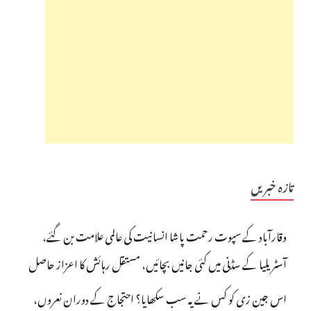
تازہ خبریں
وقارآباد کے سپوت رحمت پاشا انسانیت کی عالمی علامت بن گئے،
آسٹریلیا کے سڈنی میں کئی جانیں بچائیں، مستقل رہائش کا اعزاز حاصل
اس جین زی کو کس نے یہ سب سکھایا؟ احتجاج کے دوران نعروں،