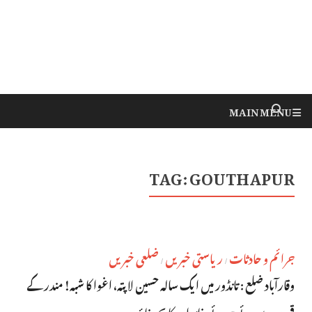
MAIN MENU
TAG:
GOUTHAPUR
جرائم و حادثات
ریاستی خبریں
ضلعی خبریں
/
/
وقارآباد ضلع : تانڈور میں ایک سالہ حسین لاپتہ، اغوا کا شبہ! مندر کے
قریب سوئے ہوئے خاندان کا بچہ غائب