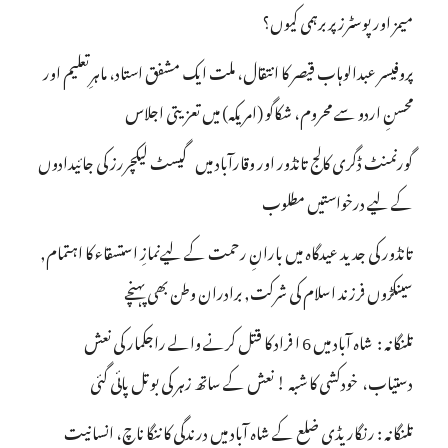
میمز اور پوسٹرز پر برہمی کیوں؟
پروفیسر عبدالوہاب قیصر کا انتقال، ملت ایک مشفق استاد، ماہرِتعلیم اور
محسنِ اردو سے محروم، شکاگو (امریکہ) میں تعزیتی اجلاس
گورنمنٹ ڈگری کالج تانڈور اور وقارآباد میں گیسٹ لیکچررز کی جائیدادوں
کے لیے درخواستیں مطلوب
تانڈور کی جدید عیدگاہ میں بارانِ رحمت کے لیےنمازِ استسقاء کا اہتمام,
سینکڑوں فرزند اسلام کی شرکت, برادران وطن بھی پہنچے
تلنگانہ : شاہ آباد میں 6 ا فراد کا قتل کرنے والے راجکمار کی نعش
دستیاب، خودکشی کا شبہ ! نعش کے ساتھ زہر کی بوتل پائی گئی
تلنگانہ : رنگاریڈی ضلع کے شاہ آباد میں درندگی کا ننگا ناچ، انسانیت