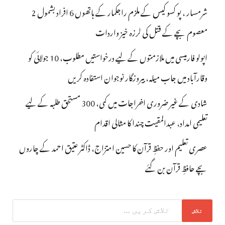
شرمسار ، پو کسو کیس کے ملزم راجکمار کے ہاتھوں 6 افراد بشمول 2
معصوم بچے کے قتل کی لرزہ خیز واردات
اپولو فارمیسی میں ملازمتوں کے لیے درخواستیں مطلوب، 10 جولائی کو
وقارآباد میں جاب میلہ، بیروزگار نوجوان استفادہ کریں
شادی کے غیر ضروری اخراجات میں کمی، 300 مستحق طلبہ کے لیے
تعلیمی امداد، عبدالمقیت چندا کا مثالی اقدام
عصری تعلیم اور حفظِ قرآن کا حسین امتزاج، ڈاکٹر عتیق احمد کے چاروں
بچے حافظِ قرآن بن گئے