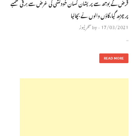
قرض کے بوجھ سے پریشان کسان خودکشی کی غرض سے برقی کھمبے
پر چڑھ گیا،گاؤں والوں نے بچالیا
17/03/2021
سحر نیوز
by
-
…
READ MORE