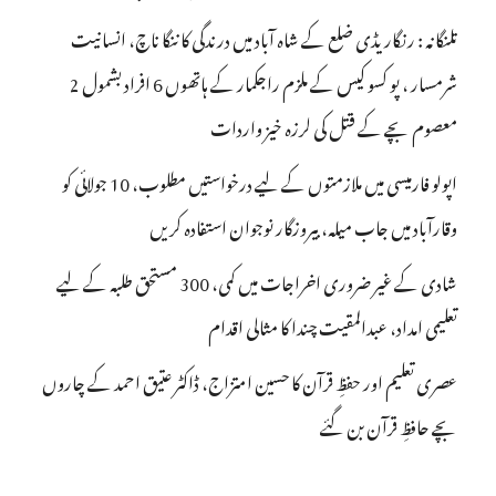
تلنگانہ : رنگاریڈی ضلع کے شاہ آباد میں درندگی کا ننگا ناچ، انسانیت
شرمسار ، پو کسو کیس کے ملزم راجکمار کے ہاتھوں 6 افراد بشمول 2
معصوم بچے کے قتل کی لرزہ خیز واردات
اپولو فارمیسی میں ملازمتوں کے لیے درخواستیں مطلوب، 10 جولائی کو
وقارآباد میں جاب میلہ، بیروزگار نوجوان استفادہ کریں
شادی کے غیر ضروری اخراجات میں کمی، 300 مستحق طلبہ کے لیے
تعلیمی امداد، عبدالمقیت چندا کا مثالی اقدام
عصری تعلیم اور حفظِ قرآن کا حسین امتزاج، ڈاکٹر عتیق احمد کے چاروں
بچے حافظِ قرآن بن گئے