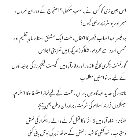
اس جین زی کو کس نے یہ سب سکھایا؟ احتجاج کے دوران نعروں،
میمز اور پوسٹرز پر برہمی کیوں؟
پروفیسر عبدالوہاب قیصر کا انتقال، ملت ایک مشفق استاد، ماہرِتعلیم اور
محسنِ اردو سے محروم، شکاگو (امریکہ) میں تعزیتی اجلاس
گورنمنٹ ڈگری کالج تانڈور اور وقارآباد میں گیسٹ لیکچررز کی جائیدادوں
کے لیے درخواستیں مطلوب
تانڈور کی جدید عیدگاہ میں بارانِ رحمت کے لیےنمازِ استسقاء کا اہتمام,
سینکڑوں فرزند اسلام کی شرکت, برادران وطن بھی پہنچے
تلنگانہ : شاہ آباد میں 6 ا فراد کا قتل کرنے والے راجکمار کی نعش
دستیاب، خودکشی کا شبہ ! نعش کے ساتھ زہر کی بوتل پائی گئی