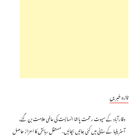
تازہ خبریں
وقارآباد کے سپوت رحمت پاشا انسانیت کی عالمی علامت بن گئے،
آسٹریلیا کے سڈنی میں کئی جانیں بچائیں، مستقل رہائش کا اعزاز حاصل