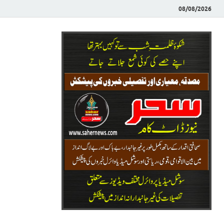
08/08/2026
Saher News
نیوز پورٹل