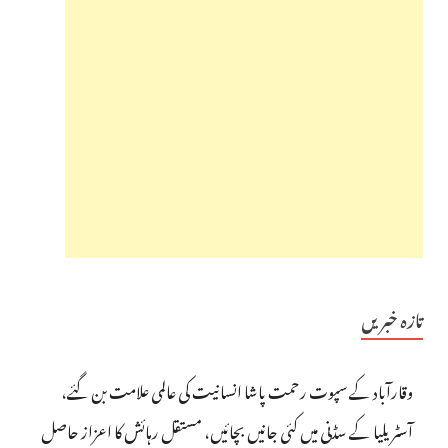
تازہ خبریں
وقارآباد کے سپوت رحمت پاشا انسانیت کی عالمی علامت بن گئے،
آسٹریلیا کے سڈنی میں کئی جانیں بچائیں، مستقل رہائش کا اعزاز حاصل