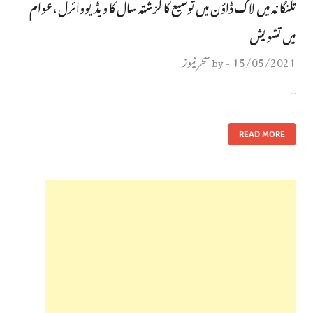
تلنگانہ میں لاک ڈاؤن میں توسیع کا گزشتہ سال کا ویڈیووائرل ،عوام
میں تشویش
15/05/2021
سحر نیوز
by
-
…
READ MORE