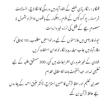
تلنگانہ : رنگاریڈی ضلع کے شاہ آباد میں درندگی کا ننگا ناچ، انسانیت
شرمسار ، پو کسو کیس کے ملزم راجکمار کے ہاتھوں 6 افراد بشمول 2
معصوم بچے کے قتل کی لرزہ خیز واردات
اپولو فارمیسی میں ملازمتوں کے لیے درخواستیں مطلوب، 10 جولائی کو
وقارآباد میں جاب میلہ، بیروزگار نوجوان استفادہ کریں
شادی کے غیر ضروری اخراجات میں کمی، 300 مستحق طلبہ کے لیے
تعلیمی امداد، عبدالمقیت چندا کا مثالی اقدام
عصری تعلیم اور حفظِ قرآن کا حسین امتزاج، ڈاکٹر عتیق احمد کے چاروں
بچے حافظِ قرآن بن گئے