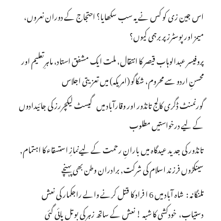
اس جین زی کو کس نے یہ سب سکھایا؟ احتجاج کے دوران نعروں،
میمز اور پوسٹرز پر برہمی کیوں؟
پروفیسر عبدالوہاب قیصر کا انتقال، ملت ایک مشفق استاد، ماہرِتعلیم اور
محسنِ اردو سے محروم، شکاگو (امریکہ) میں تعزیتی اجلاس
گورنمنٹ ڈگری کالج تانڈور اور وقارآباد میں گیسٹ لیکچررز کی جائیدادوں
کے لیے درخواستیں مطلوب
تانڈور کی جدید عیدگاہ میں بارانِ رحمت کے لیےنمازِ استسقاء کا اہتمام,
سینکڑوں فرزند اسلام کی شرکت, برادران وطن بھی پہنچے
تلنگانہ : شاہ آباد میں 6 ا فراد کا قتل کرنے والے راجکمار کی نعش
دستیاب، خودکشی کا شبہ ! نعش کے ساتھ زہر کی بوتل پائی گئی