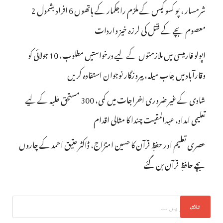
شرمسار ، پو کسو کیس کے ملزم راجکمار کے ہاتھوں 6 افراد بشمول 2
معصوم بچے کے قتل کی لرزہ خیز واردات
اپولو فارمیسی میں ملازمتوں کے لیے درخواستیں مطلوب، 10 جولائی کو
وقارآباد میں جاب میلہ، بیروزگار نوجوان استفادہ کریں
شادی کے غیر ضروری اخراجات میں کمی، 300 مستحق طلبہ کے لیے
تعلیمی امداد، عبدالمقیت چندا کا مثالی اقدام
عصری تعلیم اور حفظِ قرآن کا حسین امتزاج، ڈاکٹر عتیق احمد کے چاروں
بچے حافظِ قرآن بن گئے