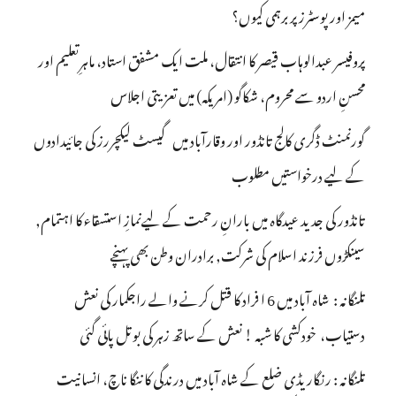
میمز اور پوسٹرز پر برہمی کیوں؟
پروفیسر عبدالوہاب قیصر کا انتقال، ملت ایک مشفق استاد، ماہرِتعلیم اور
محسنِ اردو سے محروم، شکاگو (امریکہ) میں تعزیتی اجلاس
گورنمنٹ ڈگری کالج تانڈور اور وقارآباد میں گیسٹ لیکچررز کی جائیدادوں
کے لیے درخواستیں مطلوب
تانڈور کی جدید عیدگاہ میں بارانِ رحمت کے لیےنمازِ استسقاء کا اہتمام,
سینکڑوں فرزند اسلام کی شرکت, برادران وطن بھی پہنچے
تلنگانہ : شاہ آباد میں 6 ا فراد کا قتل کرنے والے راجکمار کی نعش
دستیاب، خودکشی کا شبہ ! نعش کے ساتھ زہر کی بوتل پائی گئی
تلنگانہ : رنگاریڈی ضلع کے شاہ آباد میں درندگی کا ننگا ناچ، انسانیت