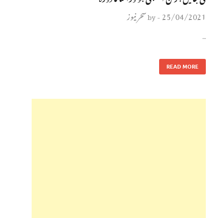
25/04/2021
سحر نیوز
by
-
…
READ MORE