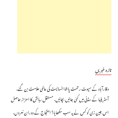
تازہ خبریں
وقارآباد کے سپوت رحمت پاشا انسانیت کی عالمی علامت بن گئے،
آسٹریلیا کے سڈنی میں کئی جانیں بچائیں، مستقل رہائش کا اعزاز حاصل
اس جین زی کو کس نے یہ سب سکھایا؟ احتجاج کے دوران نعروں،