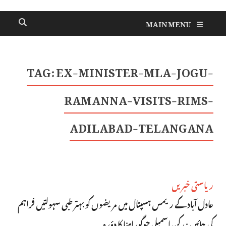
MAIN MENU
TAG:
EX-MINISTER-MLA-JOGU-
RAMANNA-VISITS-RIMS-
ADILABAD-TELANGANA
ریاستی خبریں
عادل آباد کے ریمس ہسپتال میں مریضوں کو بہتر طبی سہولتیں فراہم
کی جائیں : رکن اسمبلی جوگورامنا کا دؤرہ