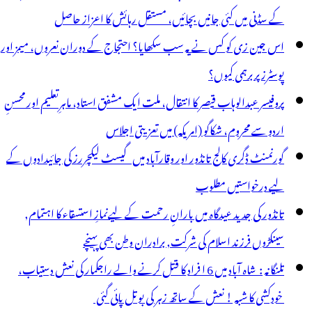
کے سڈنی میں کئی جانیں بچائیں، مستقل رہائش کا اعزاز حاصل
اس جین زی کو کس نے یہ سب سکھایا؟ احتجاج کے دوران نعروں، میمز اور
پوسٹرز پر برہمی کیوں؟
پروفیسر عبدالوہاب قیصر کا انتقال، ملت ایک مشفق استاد، ماہرِتعلیم اور محسنِ
اردو سے محروم، شکاگو (امریکہ) میں تعزیتی اجلاس
گورنمنٹ ڈگری کالج تانڈور اور وقارآباد میں گیسٹ لیکچررز کی جائیدادوں کے
لیے درخواستیں مطلوب
تانڈور کی جدید عیدگاہ میں بارانِ رحمت کے لیےنمازِ استسقاء کا اہتمام,
سینکڑوں فرزند اسلام کی شرکت, برادران وطن بھی پہنچے
تلنگانہ : شاہ آباد میں 6 ا فراد کا قتل کرنے والے راجکمار کی نعش دستیاب،
خودکشی کا شبہ ! نعش کے ساتھ زہر کی بوتل پائی گئی