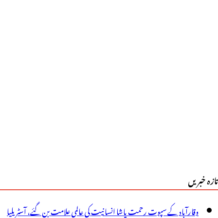
ہاسیواانسانیت
ی
اقابل
راموش
قیقی
دمات
یں
صروف
تازہ خبریں
وقارآباد کے سپوت رحمت پاشا انسانیت کی عالمی علامت بن گئے، آسٹریلیا