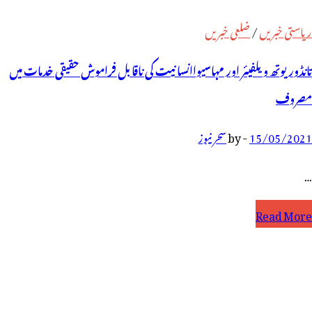
ریاستی خبریں
/
ضلعی خبریں
تانڈور یوتھ ویلفیئر اور مہاسیواانسانیت کی ناقابل فراموش حقیقی خدمات میں
مصروف
15/05/2021
-
by
سحر نیوز
…
انڈور
Read More
وتھ
یلفیئر
ور