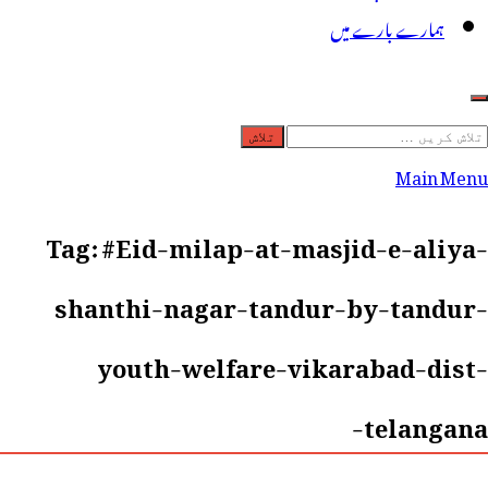
ہمارے بارے میں
لاش
ریں
Main Menu
رائے:
Tag:
#Eid-milap-at-masjid-e-aliya-
shanthi-nagar-tandur-by-tandur-
youth-welfare-vikarabad-dist-
telangana-