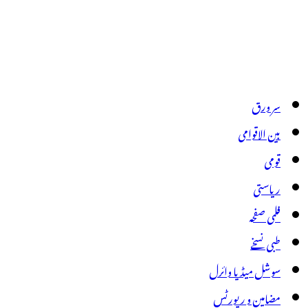
سر ورق
بین الاقوامی
قومی
ریاستی
فلمی صفحہ
طبی نسخے
سوشل میڈیا وائرل
مضامین و رپورٹس