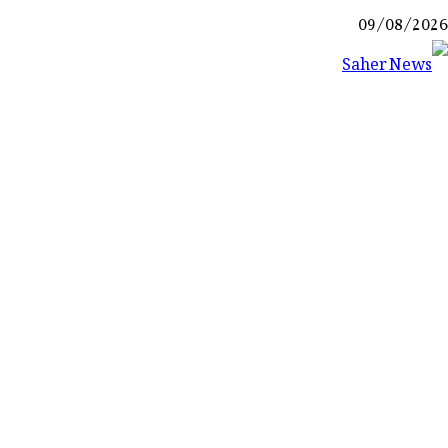
Ski
09/08/2026
t
conten
Saher News
نیوز پورٹل