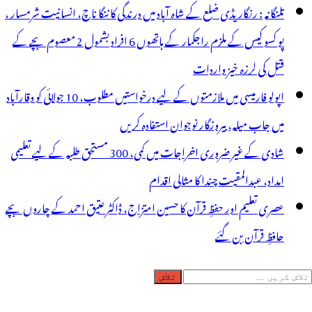
تلنگانہ : رنگاریڈی ضلع کے شاہ آباد میں درندگی کا ننگا ناچ، انسانیت شرمسار ،
پو کسو کیس کے ملزم راجکمار کے ہاتھوں 6 افراد بشمول 2 معصوم بچے کے
قتل کی لرزہ خیز واردات
اپولو فارمیسی میں ملازمتوں کے لیے درخواستیں مطلوب، 10 جولائی کو وقارآباد
میں جاب میلہ، بیروزگار نوجوان استفادہ کریں
شادی کے غیر ضروری اخراجات میں کمی، 300 مستحق طلبہ کے لیے تعلیمی
امداد، عبدالمقیت چندا کا مثالی اقدام
عصری تعلیم اور حفظِ قرآن کا حسین امتزاج، ڈاکٹر عتیق احمد کے چاروں بچے
حافظِ قرآن بن گئے
لاش
ریں