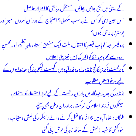
سترد،
کے سڈنی میں کئی جانیں بچائیں، مستقل رہائش کا اعزاز حاصل
ٓج
اس جین زی کو کس نے یہ سب سکھایا؟ احتجاج کے دوران نعروں، میمز اور
ین
پوسٹرز پر برہمی کیوں؟
جے
پروفیسر عبدالوہاب قیصر کا انتقال، ملت ایک مشفق استاد، ماہرِتعلیم اور محسنِ
فتر
اردو سے محروم، شکاگو (امریکہ) میں تعزیتی اجلاس
اضر
گورنمنٹ ڈگری کالج تانڈور اور وقارآباد میں گیسٹ لیکچررز کی جائیدادوں کے
ونے
لیے درخواستیں مطلوب
ی
تانڈور کی جدید عیدگاہ میں بارانِ رحمت کے لیےنمازِ استسقاء کا اہتمام,
دایت
سینکڑوں فرزند اسلام کی شرکت, برادران وطن بھی پہنچے
تلنگانہ : شاہ آباد میں 6 ا فراد کا قتل کرنے والے راجکمار کی نعش دستیاب،
خودکشی کا شبہ ! نعش کے ساتھ زہر کی بوتل پائی گئی