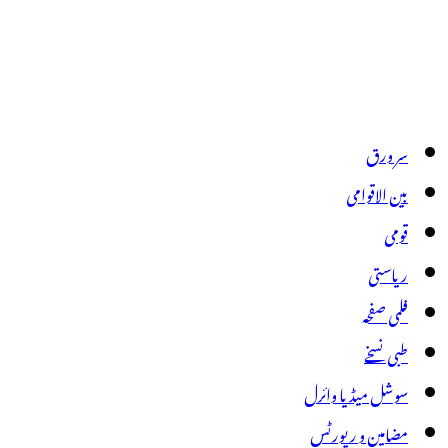
سر ورق
بین الاقوامی
قومی
ریاستی
فلمی صفحہ
طبی نسخے
سوشل میڈیا وائرل
مضامین و رپورٹس