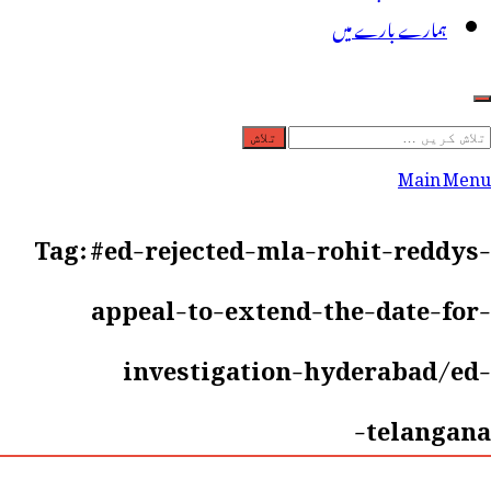
ہمارے بارے میں
لاش
ریں
Main Menu
رائے:
Tag:
#ed-rejected-mla-rohit-reddys-
appeal-to-extend-the-date-for-
investigation-hyderabad/ed-
telangana-