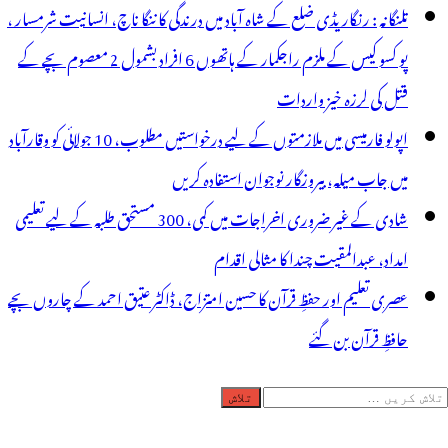
تلنگانہ : رنگاریڈی ضلع کے شاہ آباد میں درندگی کا ننگا ناچ، انسانیت شرمسار ،
پو کسو کیس کے ملزم راجکمار کے ہاتھوں 6 افراد بشمول 2 معصوم بچے کے
قتل کی لرزہ خیز واردات
اپولو فارمیسی میں ملازمتوں کے لیے درخواستیں مطلوب، 10 جولائی کو وقارآباد
میں جاب میلہ، بیروزگار نوجوان استفادہ کریں
شادی کے غیر ضروری اخراجات میں کمی، 300 مستحق طلبہ کے لیے تعلیمی
امداد، عبدالمقیت چندا کا مثالی اقدام
عصری تعلیم اور حفظِ قرآن کا حسین امتزاج، ڈاکٹر عتیق احمد کے چاروں بچے
حافظِ قرآن بن گئے
لاش
ریں