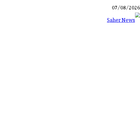
Ski
07/08/2026
t
conten
Saher News
نیوز پورٹل