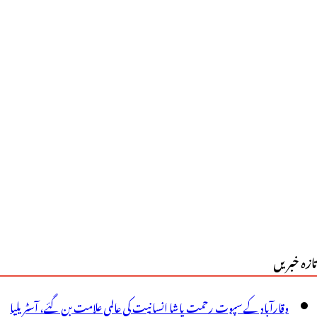
یڈی
و
ی
ی
ا
ھٹکا،
اریخ
یں
وسیع
تازہ خبریں
ا
طالبہ
وقارآباد کے سپوت رحمت پاشا انسانیت کی عالمی علامت بن گئے، آسٹریلیا