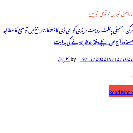
ریاستی خبریں
/
قومی خبریں
رکن اسمبلی پائلٹ روہت ریڈی کو ای ڈی کا جھٹکا، تاریخ میں توسیع کا مطالبہ
مسترد، آج تین بجے دفتر حاضر ہونے کی ہدایت
19/12/2022
19/12/2022
-
by
سحر نیوز
…
کن
Read More
سمبلی
ائلٹ
وہت