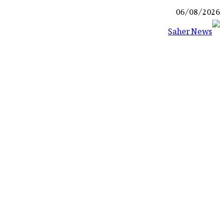
Ski
06/08/2026
t
conten
Saher News
نیوز پورٹل