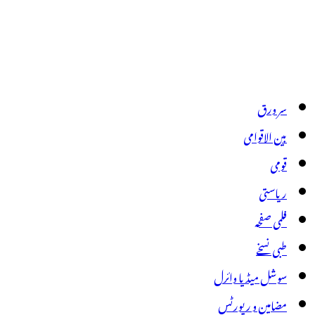
سر ورق
بین الاقوامی
قومی
ریاستی
فلمی صفحہ
طبی نسخے
سوشل میڈیا وائرل
مضامین و رپورٹس