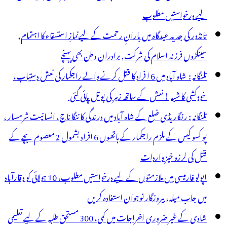
لیے درخواستیں مطلوب
تانڈور کی جدید عیدگاہ میں بارانِ رحمت کے لیےنمازِ استسقاء کا اہتمام,
سینکڑوں فرزند اسلام کی شرکت, برادران وطن بھی پہنچے
تلنگانہ : شاہ آباد میں 6 ا فراد کا قتل کرنے والے راجکمار کی نعش دستیاب،
خودکشی کا شبہ ! نعش کے ساتھ زہر کی بوتل پائی گئی
تلنگانہ : رنگاریڈی ضلع کے شاہ آباد میں درندگی کا ننگا ناچ، انسانیت شرمسار ،
پو کسو کیس کے ملزم راجکمار کے ہاتھوں 6 افراد بشمول 2 معصوم بچے کے
قتل کی لرزہ خیز واردات
اپولو فارمیسی میں ملازمتوں کے لیے درخواستیں مطلوب، 10 جولائی کو وقارآباد
میں جاب میلہ، بیروزگار نوجوان استفادہ کریں
شادی کے غیر ضروری اخراجات میں کمی، 300 مستحق طلبہ کے لیے تعلیمی