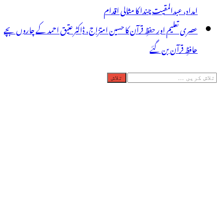
امداد، عبدالمقیت چندا کا مثالی اقدام
عصری تعلیم اور حفظِ قرآن کا حسین امتزاج، ڈاکٹر عتیق احمد کے چاروں بچے
حافظِ قرآن بن گئے
لاش
ریں
رائے: