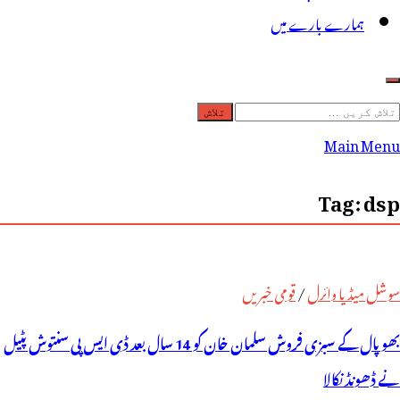
ہمارے بارے میں
لاش
ریں
Main Menu
رائے:
Tag:
dsp
سوشل میڈیا وائرل
/
قومی خبریں
بھوپال کے سبزی فروش سلمان خان کو 14 سال بعد ڈی ایس پی سنتوش پٹیل
نے ڈھونڈ نکالا