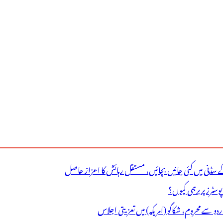
ے سڈنی میں کئی جانیں بچائیں، مستقل رہائش کا اعزاز حاصل
ٹرز پر برہمی کیوں؟
اردو سے محروم، شکاگو (امریکہ) میں تعزیتی اجلاس