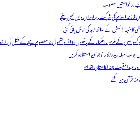
 لیے درخواستیں مطلوب
وں فرزند اسلام کی شرکت, برادران وطن بھی پہنچے
ھوں 6 افراد بشمول 2 معصوم بچے کے قتل کی لرزہ خیز واردات
فظِ قرآن بن گئے