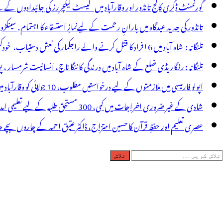
گورنمنٹ ڈگری کالج تانڈور اور وقارآباد میں گیسٹ لیکچررز کی جائیدادوں کے
تانڈور کی جدید عیدگاہ میں بارانِ رحمت کے لیےنمازِ استسقاء کا اہتمام, سینکڑ
تلنگانہ : شاہ آباد میں 6 ا فراد کا قتل کرنے والے راجکمار کی نعش دستیاب، خودکشی کا شبہ ! نعش کے ساتھ زہر کی بوتل پائی گئی
تلنگانہ : رنگاریڈی ضلع کے شاہ آباد میں درندگی کا ننگا ناچ، انسانیت شرمسار ، پو کسو کیس کے ملزم راجکمار کے ہات
اپولو فارمیسی میں ملازمتوں کے لیے درخواستیں مطلوب، 10 جولائی کو وقارآباد میں جاب میلہ، بیروزگار نوجوان استفادہ کریں
شادی کے غیر ضروری اخراجات میں کمی، 300 مستحق طلبہ کے لیے تعلیمی امداد، عبدالمقیت چندا کا مثالی اقدام
عصری تعلیم اور حفظِ قرآن کا حسین امتزاج، ڈاکٹر عتیق احمد کے چاروں بچے حا
لاش
ریں
رائے: