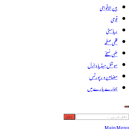
بین الاقوامی
قومی
ریاستی
فلمی صفحہ
طبی نسخے
سوشل میڈیا وائرل
مضامین و رپورٹس
ہمارے بارے میں
لاش
ریں
Main Menu