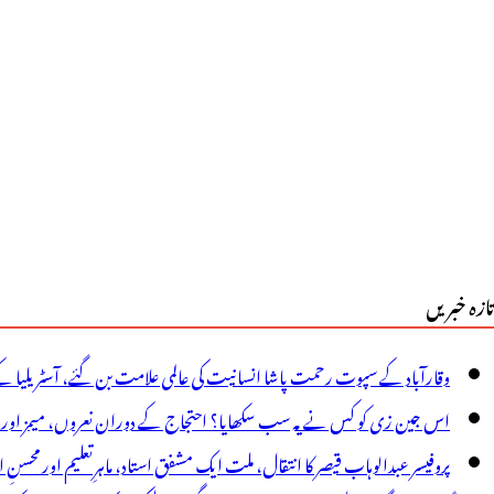
ی
انب
ے
اشن
ارڈ
کھنے
الوں
تازہ خبریں
یلئے
ڑے
وقارآباد کے سپوت رحمت پاشا انسانیت کی عالمی علامت بن گئے، آسٹریلیا ک
علانات
اس جین زی کو کس نے یہ سب سکھایا؟ احتجاج کے دوران نعروں، میمز اور پوس
پروفیسر عبدالوہاب قیصر کا انتقال، ملت ایک مشفق استاد، ماہرِتعلیم اور محسنِ 