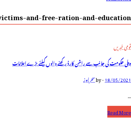
رائے:
ictims-and-free-ration-and-education-
قومی خبریں
دہلی حکومت کی جانب سے راشن کارڈ رکھنے والوں کیلئے بڑے اعلانات
18/05/2021
-
by
سحر نیوز
…
ہلی
Read More
کومت