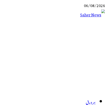
Ski
06/08/2026
t
conten
Saher News
نیوز پورٹل
سر ورق