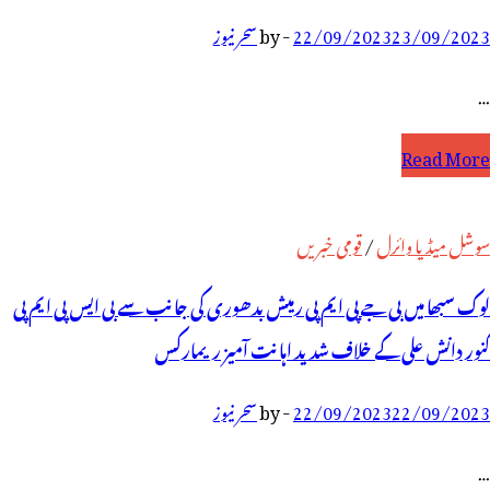
23/09/2023
22/09/2023
-
by
سحر نیوز
…
فرت
Read More
ے
ازار
سوشل میڈیا وائرل
/
قومی خبریں
یں
لوک سبھا میں بی جے پی ایم پی رمیش بدھوری کی جانب سے بی ایس پی ایم پی
حبت
کنور دانش علی کے خلاف شدید اہانت آمیز ریمارکس
ی
22/09/2023
22/09/2023
-
by
سحر نیوز
ُکان!
اہول
…