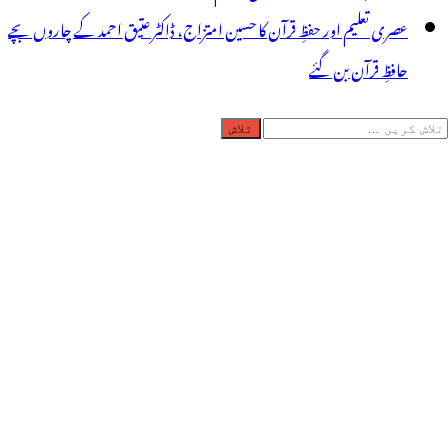
عصری تعلیم اور حفظِ قرآن کا حسین امتزاج، ڈاکٹر عتیق احمد کے چاروں بچے
حافظِ قرآن بن گئے
لاش
ریں
رائے: