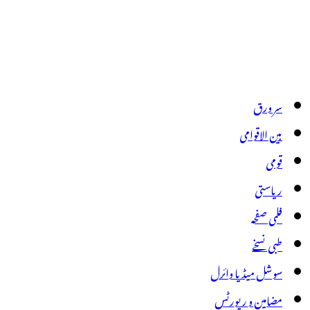
سر ورق
بین الاقوامی
قومی
ریاستی
فلمی صفحہ
طبی نسخے
سوشل میڈیا وائرل
مضامین و رپورٹس