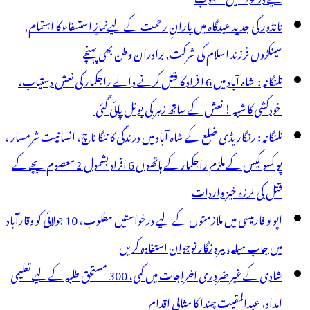
لاف
تانڈور کی جدید عیدگاہ میں بارانِ رحمت کے لیےنمازِ استسقاء کا اہتمام,
دید
سینکڑوں فرزند اسلام کی شرکت, برادران وطن بھی پہنچے
ہانت
تلنگانہ : شاہ آباد میں 6 ا فراد کا قتل کرنے والے راجکمار کی نعش دستیاب،
ٓمیز
خودکشی کا شبہ ! نعش کے ساتھ زہر کی بوتل پائی گئی
یمارکس
تلنگانہ : رنگاریڈی ضلع کے شاہ آباد میں درندگی کا ننگا ناچ، انسانیت شرمسار ،
پو کسو کیس کے ملزم راجکمار کے ہاتھوں 6 افراد بشمول 2 معصوم بچے کے
قتل کی لرزہ خیز واردات
اپولو فارمیسی میں ملازمتوں کے لیے درخواستیں مطلوب، 10 جولائی کو وقارآباد
میں جاب میلہ، بیروزگار نوجوان استفادہ کریں
شادی کے غیر ضروری اخراجات میں کمی، 300 مستحق طلبہ کے لیے تعلیمی
امداد، عبدالمقیت چندا کا مثالی اقدام