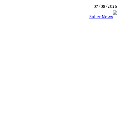
Ski
07/08/2026
t
conten
Saher News
نیوز پورٹل