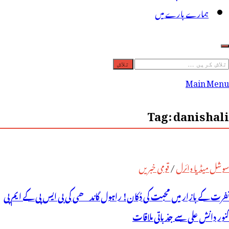
ہمارے بارے میں
لاش
ریں
Main Menu
رائے:
Tag:
danishali
سوشل میڈیا وائرل
/
قومی خبریں
نفرت کے بازار میں محبت کی دُکان! راہول گاندھی کی بی ایس پی کے ایم پی
کنور دانش علی سے جذباتی ملاقات