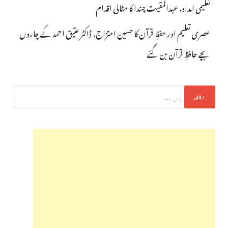
تعلیمی امداد، عبدالمقیت چندا کا مثالی اقدام
عصری تعلیم اور حفظِ قرآن کا حسین امتزاج، ڈاکٹر عتیق احمد کے چاروں
بچے حافظِ قرآن بن گئے