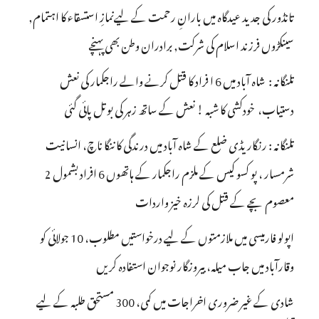
تانڈور کی جدید عیدگاہ میں بارانِ رحمت کے لیےنمازِ استسقاء کا اہتمام,
سینکڑوں فرزند اسلام کی شرکت, برادران وطن بھی پہنچے
تلنگانہ : شاہ آباد میں 6 ا فراد کا قتل کرنے والے راجکمار کی نعش
دستیاب، خودکشی کا شبہ ! نعش کے ساتھ زہر کی بوتل پائی گئی
تلنگانہ : رنگاریڈی ضلع کے شاہ آباد میں درندگی کا ننگا ناچ، انسانیت
شرمسار ، پو کسو کیس کے ملزم راجکمار کے ہاتھوں 6 افراد بشمول 2
معصوم بچے کے قتل کی لرزہ خیز واردات
اپولو فارمیسی میں ملازمتوں کے لیے درخواستیں مطلوب، 10 جولائی کو
وقارآباد میں جاب میلہ، بیروزگار نوجوان استفادہ کریں
شادی کے غیر ضروری اخراجات میں کمی، 300 مستحق طلبہ کے لیے