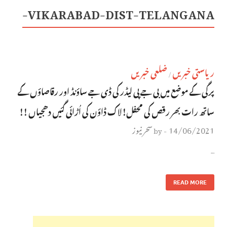
VIKARABAD-DIST-TELANGANA-
ریاستی خبریں
ضلعی خبریں
/
پرگی کے موضع میں بی جے پی لیڈر کی ڈی جے ساؤنڈ اور رقاصاؤں کے
ساتھ رات بھر رقص کی محفل!لاک ڈاؤن کی اُڑائی گئیں دھجیاں !!
14/06/2021
سحر نیوز
by
-
…
READ MORE