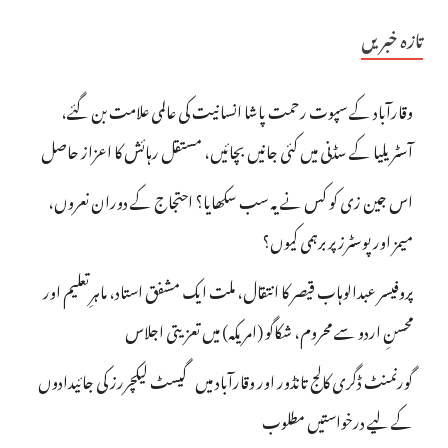
تازہ خبریں
وقارآباد کے سپوت رحمت پاشا انسانیت کی عالمی علامت بن گئے،
آسٹریلیا کے سڈنی میں کئی جانیں بچائیں، مستقل رہائش کا اعزاز حاصل
اس جین زی کو کس نے یہ سب سکھایا؟ احتجاج کے دوران نعروں،
میمز اور پوسٹرز پر برہمی کیوں؟
پروفیسر عبدالوہاب قیصر کا انتقال، ملت ایک مشفق استاد، ماہرِتعلیم اور
محسنِ اردو سے محروم، شکاگو (امریکہ) میں تعزیتی اجلاس
گورنمنٹ ڈگری کالج تانڈور اور وقارآباد میں گیسٹ لیکچررز کی جائیدادوں
کے لیے درخواستیں مطلوب