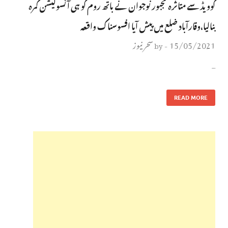
کوویڈ سے متاثرہ مجبور نوجوان نے باتھ روم کو ہی آئسولیشن کمرہ
بنالیا،وقارآباد ضلع میں پیش آیا افسوسناک واقعہ
15/05/2021
سحر نیوز
by
-
…
READ MORE