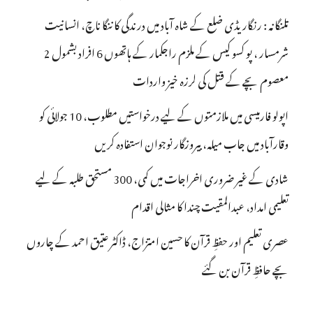
تلنگانہ : رنگاریڈی ضلع کے شاہ آباد میں درندگی کا ننگا ناچ، انسانیت
شرمسار ، پو کسو کیس کے ملزم راجکمار کے ہاتھوں 6 افراد بشمول 2
معصوم بچے کے قتل کی لرزہ خیز واردات
اپولو فارمیسی میں ملازمتوں کے لیے درخواستیں مطلوب، 10 جولائی کو
وقارآباد میں جاب میلہ، بیروزگار نوجوان استفادہ کریں
شادی کے غیر ضروری اخراجات میں کمی، 300 مستحق طلبہ کے لیے
تعلیمی امداد، عبدالمقیت چندا کا مثالی اقدام
عصری تعلیم اور حفظِ قرآن کا حسین امتزاج، ڈاکٹر عتیق احمد کے چاروں
بچے حافظِ قرآن بن گئے