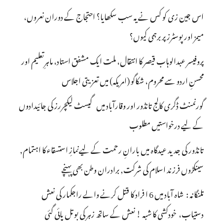
اس جین زی کو کس نے یہ سب سکھایا؟ احتجاج کے دوران نعروں،
میمز اور پوسٹرز پر برہمی کیوں؟
پروفیسر عبدالوہاب قیصر کا انتقال، ملت ایک مشفق استاد، ماہرِتعلیم اور
محسنِ اردو سے محروم، شکاگو (امریکہ) میں تعزیتی اجلاس
گورنمنٹ ڈگری کالج تانڈور اور وقارآباد میں گیسٹ لیکچررز کی جائیدادوں
کے لیے درخواستیں مطلوب
تانڈور کی جدید عیدگاہ میں بارانِ رحمت کے لیےنمازِ استسقاء کا اہتمام,
سینکڑوں فرزند اسلام کی شرکت, برادران وطن بھی پہنچے
تلنگانہ : شاہ آباد میں 6 ا فراد کا قتل کرنے والے راجکمار کی نعش
دستیاب، خودکشی کا شبہ ! نعش کے ساتھ زہر کی بوتل پائی گئی