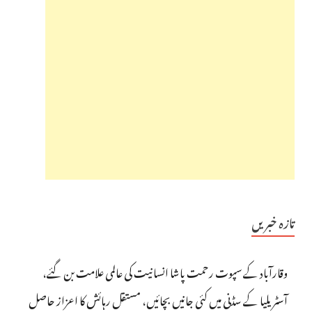
تازہ خبریں
وقارآباد کے سپوت رحمت پاشا انسانیت کی عالمی علامت بن گئے،
آسٹریلیا کے سڈنی میں کئی جانیں بچائیں، مستقل رہائش کا اعزاز حاصل