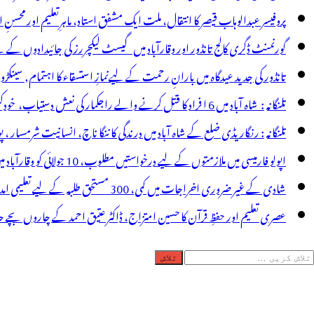
یڈیکل
پروفیسر عبدالوہاب قیصر کا انتقال، ملت ایک مشفق استاد، ماہرِتعلیم اور محسنِ 
الجس
گورنمنٹ ڈگری کالج تانڈور اور وقارآباد میں گیسٹ لیکچررز کی جائیدادوں کے
ے
تانڈور کی جدید عیدگاہ میں بارانِ رحمت کے لیےنمازِ استسقاء کا اہتمام, سینکڑ
یام
تلنگانہ : شاہ آباد میں 6 ا فراد کا قتل کرنے والے راجکمار کی نعش دستیاب، خودکشی کا شبہ ! نعش کے ساتھ زہر کی بوتل پائی گئی
ومنظوری
تلنگانہ : رنگاریڈی ضلع کے شاہ آباد میں درندگی کا ننگا ناچ، انسانیت شرمسار ، پو کسو کیس کے ملزم راجکمار کے ہات
اپولو فارمیسی میں ملازمتوں کے لیے درخواستیں مطلوب، 10 جولائی کو وقارآباد میں جاب میلہ، بیروزگار نوجوان استفادہ کریں
شادی کے غیر ضروری اخراجات میں کمی، 300 مستحق طلبہ کے لیے تعلیمی امداد، عبدالمقیت چندا کا مثالی اقدام
عصری تعلیم اور حفظِ قرآن کا حسین امتزاج، ڈاکٹر عتیق احمد کے چاروں بچے حا
لاش
ریں
رائے: