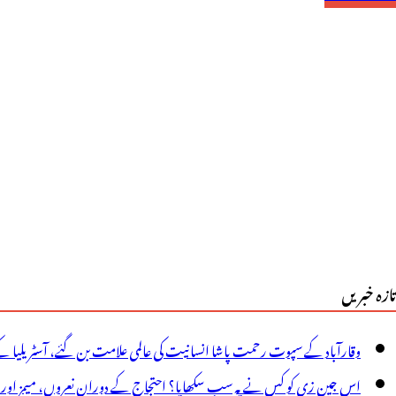
ابینہ
ا
انچ
ھنٹے
ویل
جلاس،محکمہ
حت
یلئے
تازہ خبریں
یک
زار
وقارآباد کے سپوت رحمت پاشا انسانیت کی عالمی علامت بن گئے، آسٹریلیا ک
روڑ،سات
اس جین زی کو کس نے یہ سب سکھایا؟ احتجاج کے دوران نعروں، میمز اور پوس