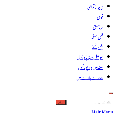
بین الاقوامی
قومی
ریاستی
فلمی صفحہ
طبی نسخے
سوشل میڈیا وائرل
مضامین و رپورٹس
ہمارے بارے میں
لاش
ریں
Main Menu