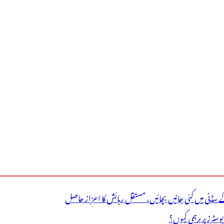
ے سڈنی میں کئی جانیں بچائیں، مستقل رہائش کا اعزاز حاصل
ٹرز پر برہمی کیوں؟