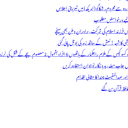
اردو سے محروم، شکاگو (امریکہ) میں تعزیتی اجلاس
 لیے درخواستیں مطلوب
وں فرزند اسلام کی شرکت, برادران وطن بھی پہنچے
ھوں 6 افراد بشمول 2 معصوم بچے کے قتل کی لرزہ خیز واردات
فظِ قرآن بن گئے