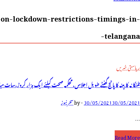
رائے:
on-lockdown-restrictions-timings-in-
telangana-
ریاستی خبریں
تلنگانہ کابینہ کا پانچ گھنٹے طویل اجلاس،محکمہ صحت کیلئے ایک ہزار کروڑ،سات
30/05/2021
30/05/2021
-
by
سحر نیوز
…
لنگانہ
Read More