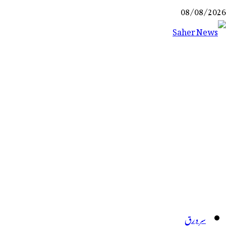
Ski
08/08/2026
t
conten
Saher News
نیوز پورٹل
سر ورق