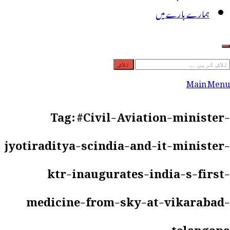
ہمارے بارے میں
لاش
ریں
Main Menu
رائے:
Tag:
#Civil-Aviation-minister-
jyotiraditya-scindia-and-it-minister-
ktr-inaugurates-india-s-first-
medicine-from-sky-at-vikarabad-
telangana-