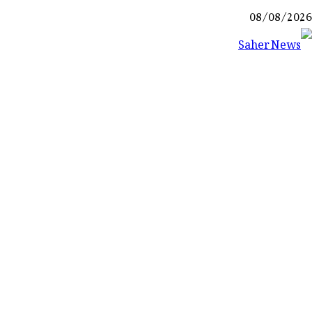
Ski
08/08/2026
t
conten
Saher News
نیوز پورٹل