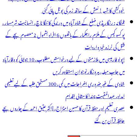
خودکشی کا شبہ ! نعش کے ساتھ زہر کی بوتل پائی گئی
تلنگانہ : رنگاریڈی ضلع کے شاہ آباد میں درندگی کا ننگا ناچ، انسانیت شرمسار ،
پو کسو کیس کے ملزم راجکمار کے ہاتھوں 6 افراد بشمول 2 معصوم بچے کے
قتل کی لرزہ خیز واردات
اپولو فارمیسی میں ملازمتوں کے لیے درخواستیں مطلوب، 10 جولائی کو وقارآباد
میں جاب میلہ، بیروزگار نوجوان استفادہ کریں
شادی کے غیر ضروری اخراجات میں کمی، 300 مستحق طلبہ کے لیے تعلیمی
امداد، عبدالمقیت چندا کا مثالی اقدام
عصری تعلیم اور حفظِ قرآن کا حسین امتزاج، ڈاکٹر عتیق احمد کے چاروں بچے
حافظِ قرآن بن گئے
لاش