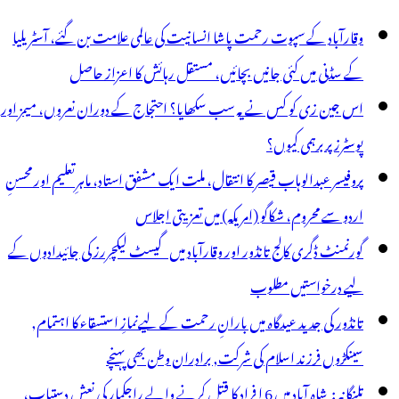
ٓر
وقارآباد کے سپوت رحمت پاشا انسانیت کی عالمی علامت بن گئے، آسٹریلیا
ا
کے سڈنی میں کئی جانیں بچائیں، مستقل رہائش کا اعزاز حاصل
قارآباد
اس جین زی کو کس نے یہ سب سکھایا؟ احتجاج کے دوران نعروں، میمز اور
یں
پوسٹرز پر برہمی کیوں؟
طاب
پروفیسر عبدالوہاب قیصر کا انتقال، ملت ایک مشفق استاد، ماہرِتعلیم اور محسنِ
اردو سے محروم، شکاگو (امریکہ) میں تعزیتی اجلاس
گورنمنٹ ڈگری کالج تانڈور اور وقارآباد میں گیسٹ لیکچررز کی جائیدادوں کے
لیے درخواستیں مطلوب
تانڈور کی جدید عیدگاہ میں بارانِ رحمت کے لیےنمازِ استسقاء کا اہتمام,
سینکڑوں فرزند اسلام کی شرکت, برادران وطن بھی پہنچے
تلنگانہ : شاہ آباد میں 6 ا فراد کا قتل کرنے والے راجکمار کی نعش دستیاب،