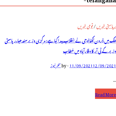
ریاستی خبریں
/
قومی خبریں
ملک میں ڈرون ٹکنالوجی نے انقلاب پیدا کیا ہے: مرکزی وزیرسندھیا،ریاستی
وزیر کے ٹی آر کا وقارآباد میں خطاب
12/09/2021
11/09/2021
-
by
سحر نیوز
…
لک
Read More
یں
رون