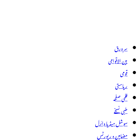
سر ورق
بین الاقوامی
قومی
ریاستی
فلمی صفحہ
طبی نسخے
سوشل میڈیا وائرل
مضامین و رپورٹس