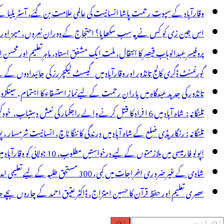
وقارآباد کے سپوت رحمت پاشا انسانیت کی عالمی علامت بن گئے، آسٹریلیا ک
اس جین زی کو کس نے یہ سب سکھایا؟ احتجاج کے دوران نعروں، میمز اور پوس
پروفیسر عبدالوہاب قیصر کا انتقال، ملت ایک مشفق استاد، ماہرِتعلیم اور محسنِ 
گورنمنٹ ڈگری کالج تانڈور اور وقارآباد میں گیسٹ لیکچررز کی جائیدادوں کے
تانڈور کی جدید عیدگاہ میں بارانِ رحمت کے لیےنمازِ استسقاء کا اہتمام, سینکڑ
تلنگانہ : شاہ آباد میں 6 ا فراد کا قتل کرنے والے راجکمار کی نعش دستیاب، خودکشی کا شبہ ! نعش کے ساتھ زہر کی بوتل پائی گئی
تلنگانہ : رنگاریڈی ضلع کے شاہ آباد میں درندگی کا ننگا ناچ، انسانیت شرمسار ، پو کسو کیس کے ملزم راجکمار کے ہات
اپولو فارمیسی میں ملازمتوں کے لیے درخواستیں مطلوب، 10 جولائی کو وقارآباد میں جاب میلہ، بیروزگار نوجوان استفادہ کریں
شادی کے غیر ضروری اخراجات میں کمی، 300 مستحق طلبہ کے لیے تعلیمی امداد، عبدالمقیت چندا کا مثالی اقدام
عصری تعلیم اور حفظِ قرآن کا حسین امتزاج، ڈاکٹر عتیق احمد کے چاروں بچے حا
لاش