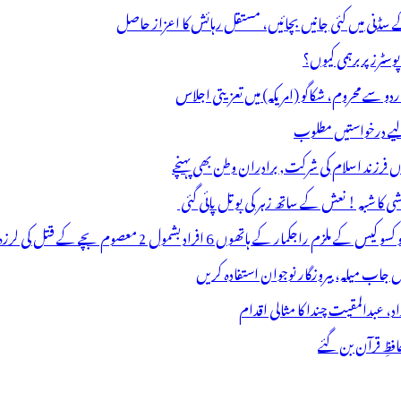
ے سڈنی میں کئی جانیں بچائیں، مستقل رہائش کا اعزاز حاصل
ٹرز پر برہمی کیوں؟
اردو سے محروم، شکاگو (امریکہ) میں تعزیتی اجلاس
 لیے درخواستیں مطلوب
وں فرزند اسلام کی شرکت, برادران وطن بھی پہنچے
ھوں 6 افراد بشمول 2 معصوم بچے کے قتل کی لرزہ خیز واردات
فظِ قرآن بن گئے