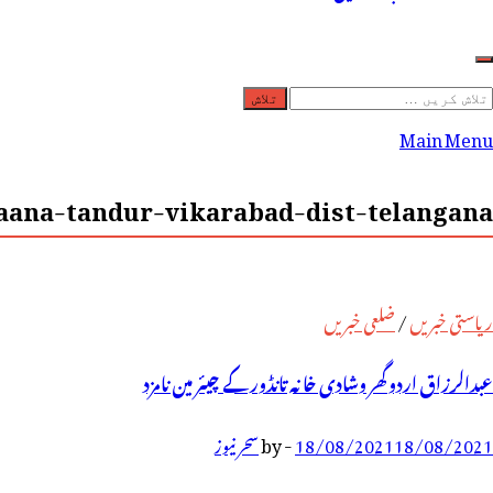
لاش
ریں
Main Menu
رائے:
ana-tandur-vikarabad-dist-telangana-
ریاستی خبریں
/
ضلعی خبریں
عبدالرزاق اردو گھر وشادی خانہ تانڈور کے چیئر مین نامزد
18/08/2021
18/08/2021
-
by
سحر نیوز