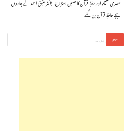
عصری تعلیم اور حفظِ قرآن کا حسین امتزاج، ڈاکٹر عتیق احمد کے چاروں
بچے حافظِ قرآن بن گئے