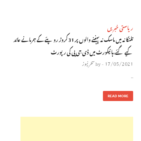
ریاستی خبریں
تلنگانہ میں ماسک نہ پہننے والوں پر 31 کروڑ روپئے کے جرمانے عائد
کیے گئے،ہائیکورٹ میں ڈی جی پی کی رپورٹ
17/05/2021
سحر نیوز
by
-
…
READ MORE