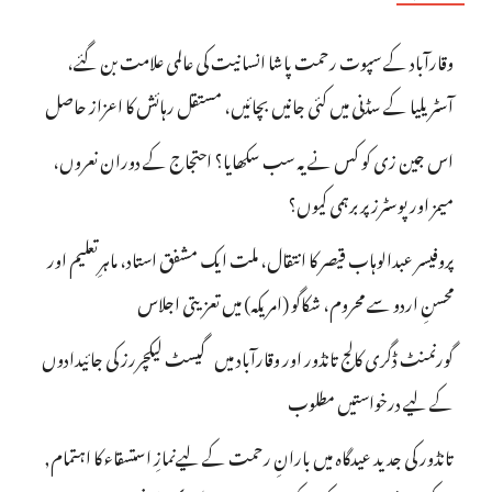
وقارآباد کے سپوت رحمت پاشا انسانیت کی عالمی علامت بن گئے،
آسٹریلیا کے سڈنی میں کئی جانیں بچائیں، مستقل رہائش کا اعزاز حاصل
اس جین زی کو کس نے یہ سب سکھایا؟ احتجاج کے دوران نعروں،
میمز اور پوسٹرز پر برہمی کیوں؟
پروفیسر عبدالوہاب قیصر کا انتقال، ملت ایک مشفق استاد، ماہرِتعلیم اور
محسنِ اردو سے محروم، شکاگو (امریکہ) میں تعزیتی اجلاس
گورنمنٹ ڈگری کالج تانڈور اور وقارآباد میں گیسٹ لیکچررز کی جائیدادوں
کے لیے درخواستیں مطلوب
تانڈور کی جدید عیدگاہ میں بارانِ رحمت کے لیےنمازِ استسقاء کا اہتمام,