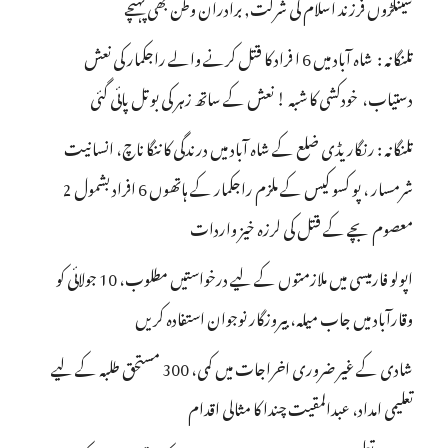
سینکڑوں فرزند اسلام کی شرکت, برادران وطن بھی پہنچے
تلنگانہ : شاہ آباد میں 6 ا فراد کا قتل کرنے والے راجکمار کی نعش
دستیاب، خودکشی کا شبہ ! نعش کے ساتھ زہر کی بوتل پائی گئی
تلنگانہ : رنگاریڈی ضلع کے شاہ آباد میں درندگی کا ننگا ناچ، انسانیت
شرمسار ، پو کسو کیس کے ملزم راجکمار کے ہاتھوں 6 افراد بشمول 2
معصوم بچے کے قتل کی لرزہ خیز واردات
اپولو فارمیسی میں ملازمتوں کے لیے درخواستیں مطلوب، 10 جولائی کو
وقارآباد میں جاب میلہ، بیروزگار نوجوان استفادہ کریں
شادی کے غیر ضروری اخراجات میں کمی، 300 مستحق طلبہ کے لیے
تعلیمی امداد، عبدالمقیت چندا کا مثالی اقدام