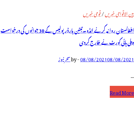
بین الاقوامی خبریں
/
قومی خبریں
افغانستان روانہ کرنے انڈو۔تبتین بارڈر پولیس کے 30 جوانوں کی درخواست
دہلی ہائی کورٹ نے خارج کردی
08/08/2021
08/08/2021
-
by
سحر نیوز
…
فغانستان
Read More
وانہ
رنے
نڈو۔