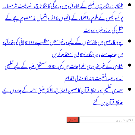
تلنگانہ : رنگاریڈی ضلع کے شاہ آباد میں درندگی کا ننگا ناچ، انسانیت شرمسار ،
پو کسو کیس کے ملزم راجکمار کے ہاتھوں 6 افراد بشمول 2 معصوم بچے کے
قتل کی لرزہ خیز واردات
اپولو فارمیسی میں ملازمتوں کے لیے درخواستیں مطلوب، 10 جولائی کو وقارآباد
میں جاب میلہ، بیروزگار نوجوان استفادہ کریں
شادی کے غیر ضروری اخراجات میں کمی، 300 مستحق طلبہ کے لیے تعلیمی
امداد، عبدالمقیت چندا کا مثالی اقدام
عصری تعلیم اور حفظِ قرآن کا حسین امتزاج، ڈاکٹر عتیق احمد کے چاروں بچے
حافظِ قرآن بن گئے
لاش
ریں