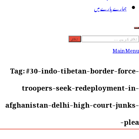
ہمارے بارے میں
لاش
ریں
Main Menu
رائے:
Tag:
#30-indo-tibetan-border-force-
troopers-seek-redeployment-in-
afghanistan-delhi-high-court-junks-
plea-