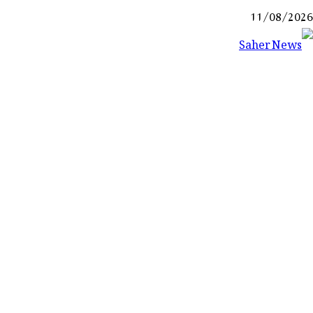
Ski
11/08/2026
t
conten
Saher News
نیوز پورٹل