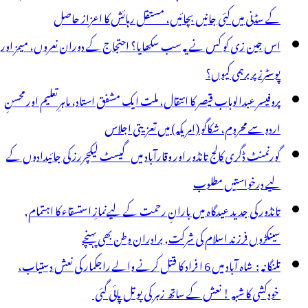
ے
کے سڈنی میں کئی جانیں بچائیں، مستقل رہائش کا اعزاز حاصل
ارج
اس جین زی کو کس نے یہ سب سکھایا؟ احتجاج کے دوران نعروں، میمز اور
ردی
پوسٹرز پر برہمی کیوں؟
پروفیسر عبدالوہاب قیصر کا انتقال، ملت ایک مشفق استاد، ماہرِتعلیم اور محسنِ
اردو سے محروم، شکاگو (امریکہ) میں تعزیتی اجلاس
گورنمنٹ ڈگری کالج تانڈور اور وقارآباد میں گیسٹ لیکچررز کی جائیدادوں کے
لیے درخواستیں مطلوب
تانڈور کی جدید عیدگاہ میں بارانِ رحمت کے لیےنمازِ استسقاء کا اہتمام,
سینکڑوں فرزند اسلام کی شرکت, برادران وطن بھی پہنچے
تلنگانہ : شاہ آباد میں 6 ا فراد کا قتل کرنے والے راجکمار کی نعش دستیاب،
خودکشی کا شبہ ! نعش کے ساتھ زہر کی بوتل پائی گئی