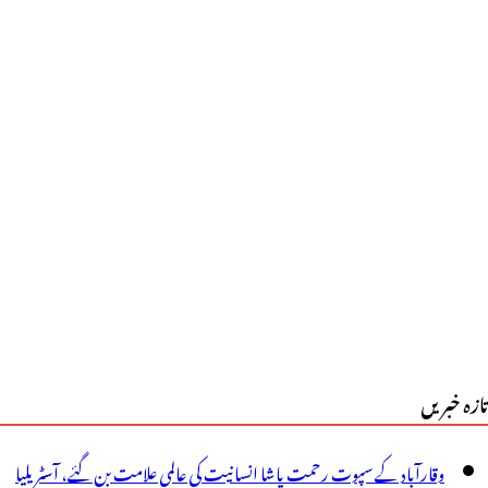
بتین
ارڈر
ولیس
ے
3
وانوں
ی
رخواست
ہلی
تازہ خبریں
ائی
ورٹ
وقارآباد کے سپوت رحمت پاشا انسانیت کی عالمی علامت بن گئے، آسٹریلیا