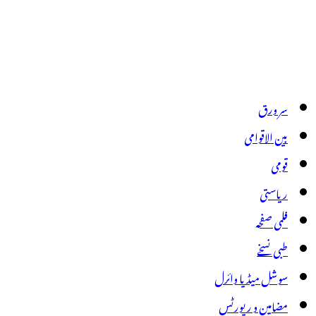
سر ورق
بین الاقوامی
قومی
ریاستی
فلمی صفحہ
طبی نسخے
سوشل میڈیا وائرل
مضامین و رپورٹس