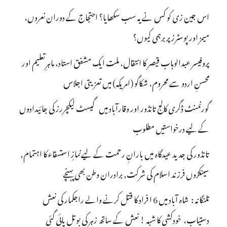
اس جین زی کو کس نے یہ سب سکھایا؟ احتجاج کے دوران نعروں،
میمز اور پوسٹرز پر برہمی کیوں؟
پروفیسر عبدالوہاب قیصر کا انتقال، ملت ایک مشفق استاد، ماہرِتعلیم اور
محسنِ اردو سے محروم، شکاگو (امریکہ) میں تعزیتی اجلاس
گورنمنٹ ڈگری کالج تانڈور اور وقارآباد میں گیسٹ لیکچررز کی جائیدادوں
کے لیے درخواستیں مطلوب
تانڈور کی جدید عیدگاہ میں بارانِ رحمت کے لیےنمازِ استسقاء کا اہتمام,
سینکڑوں فرزند اسلام کی شرکت, برادران وطن بھی پہنچے
تلنگانہ : شاہ آباد میں 6 ا فراد کا قتل کرنے والے راجکمار کی نعش
دستیاب، خودکشی کا شبہ ! نعش کے ساتھ زہر کی بوتل پائی گئی