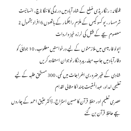
تلنگانہ : رنگاریڈی ضلع کے شاہ آباد میں درندگی کا ننگا ناچ، انسانیت
شرمسار ، پو کسو کیس کے ملزم راجکمار کے ہاتھوں 6 افراد بشمول 2
معصوم بچے کے قتل کی لرزہ خیز واردات
اپولو فارمیسی میں ملازمتوں کے لیے درخواستیں مطلوب، 10 جولائی کو
وقارآباد میں جاب میلہ، بیروزگار نوجوان استفادہ کریں
شادی کے غیر ضروری اخراجات میں کمی، 300 مستحق طلبہ کے لیے
تعلیمی امداد، عبدالمقیت چندا کا مثالی اقدام
عصری تعلیم اور حفظِ قرآن کا حسین امتزاج، ڈاکٹر عتیق احمد کے چاروں
بچے حافظِ قرآن بن گئے