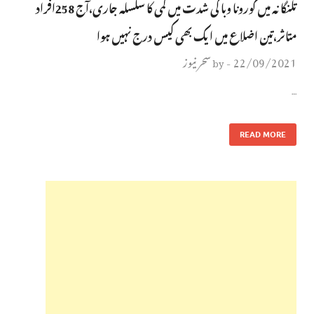
تلنگانہ میں کورونا وبا کی شدت میں کمی کا سلسلہ جاری،آج 258افراد
متاثر،تین اضلاع میں ایک بھی کیس درج نہیں ہوا
22/09/2021
سحر نیوز
by
-
…
READ MORE