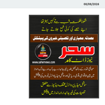
08/08/2026
Saher News
نیوز پورٹل