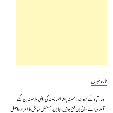
تازہ خبریں
وقارآباد کے سپوت رحمت پاشا انسانیت کی عالمی علامت بن گئے،
آسٹریلیا کے سڈنی میں کئی جانیں بچائیں، مستقل رہائش کا اعزاز حاصل