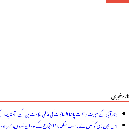
ی
اریخی
کہ
سجد
یں
ماز
راویح
شوع
تازہ خبریں
خضوع
یساتھ
وقارآباد کے سپوت رحمت پاشا انسانیت کی عالمی علامت بن گئے، آسٹریلیا ک
دا
اس جین زی کو کس نے یہ سب سکھایا؟ احتجاج کے دوران نعروں، میمز اور پوس