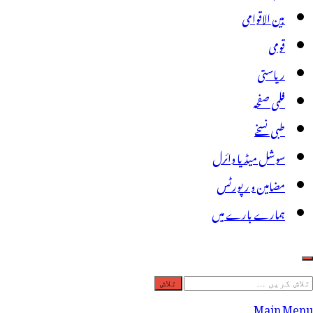
بین الاقوامی
قومی
ریاستی
فلمی صفحہ
طبی نسخے
سوشل میڈیا وائرل
مضامین و رپورٹس
ہمارے بارے میں
لاش
ریں
Main Menu