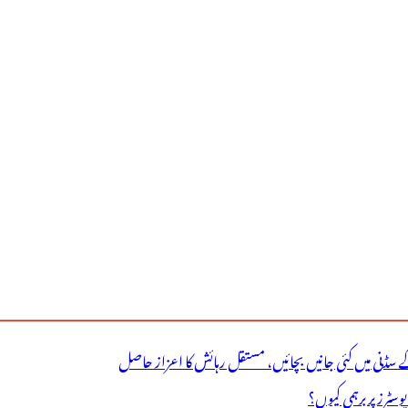
ے سڈنی میں کئی جانیں بچائیں، مستقل رہائش کا اعزاز حاصل
ٹرز پر برہمی کیوں؟