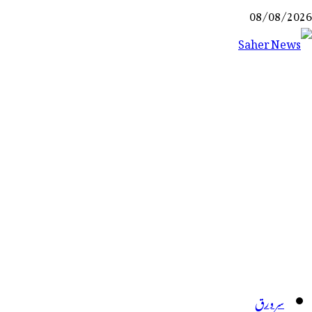
Ski
08/08/2026
t
conten
Saher News
نیوز پورٹل
سر ورق