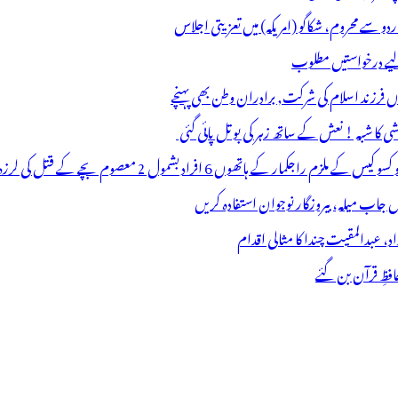
اردو سے محروم، شکاگو (امریکہ) میں تعزیتی اجلاس
 لیے درخواستیں مطلوب
وں فرزند اسلام کی شرکت, برادران وطن بھی پہنچے
ھوں 6 افراد بشمول 2 معصوم بچے کے قتل کی لرزہ خیز واردات
فظِ قرآن بن گئے