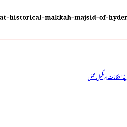
at-historical-makkah-majsid-of-hyder
وویڈ احکامات پرمکمل عمل