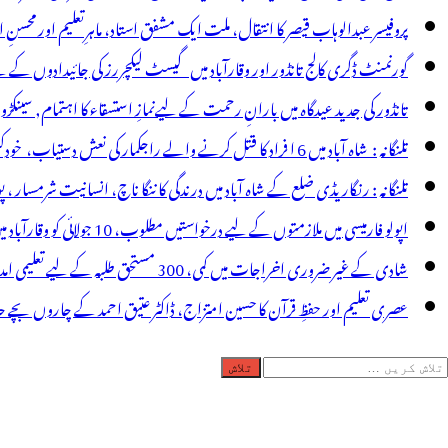
ی
پروفیسر عبدالوہاب قیصر کا انتقال، ملت ایک مشفق استاد، ماہرِتعلیم اور محسنِ 
ئی،
گورنمنٹ ڈگری کالج تانڈور اور وقارآباد میں گیسٹ لیکچررز کی جائیدادوں کے
وویڈ
تانڈور کی جدید عیدگاہ میں بارانِ رحمت کے لیےنمازِ استسقاء کا اہتمام, سینکڑ
حکامات
تلنگانہ : شاہ آباد میں 6 ا فراد کا قتل کرنے والے راجکمار کی نعش دستیاب، خودکشی کا شبہ ! نعش کے ساتھ زہر کی بوتل پائی گئی
رمکمل
تلنگانہ : رنگاریڈی ضلع کے شاہ آباد میں درندگی کا ننگا ناچ، انسانیت شرمسار ، پو کسو کیس کے ملزم راجکمار کے ہات
مل
اپولو فارمیسی میں ملازمتوں کے لیے درخواستیں مطلوب، 10 جولائی کو وقارآباد میں جاب میلہ، بیروزگار نوجوان استفادہ کریں
شادی کے غیر ضروری اخراجات میں کمی، 300 مستحق طلبہ کے لیے تعلیمی امداد، عبدالمقیت چندا کا مثالی اقدام
عصری تعلیم اور حفظِ قرآن کا حسین امتزاج، ڈاکٹر عتیق احمد کے چاروں بچے حا
لاش
ریں
رائے: