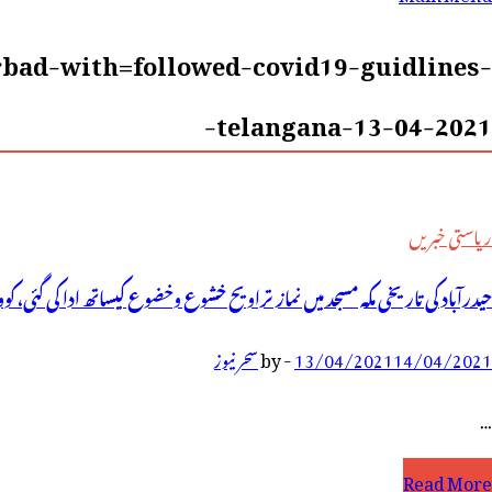
رائے:
bad-with=followed-covid19-guidlines-
telangana-13-04-2021-
ریاستی خبریں
حیدرآباد کی تاریخی مکہ مسجد میں نماز تراویح خشوع وخضوع کیساتھ ادا کی گئی، ک
14/04/2021
13/04/2021
-
by
سحر نیوز
…
یدرآباد
Read More