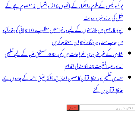
پو کسو کیس کے ملزم راجکمار کے ہاتھوں 6 افراد بشمول 2 معصوم بچے کے
قتل کی لرزہ خیز واردات
اپولو فارمیسی میں ملازمتوں کے لیے درخواستیں مطلوب، 10 جولائی کو وقارآباد
میں جاب میلہ، بیروزگار نوجوان استفادہ کریں
شادی کے غیر ضروری اخراجات میں کمی، 300 مستحق طلبہ کے لیے تعلیمی
امداد، عبدالمقیت چندا کا مثالی اقدام
عصری تعلیم اور حفظِ قرآن کا حسین امتزاج، ڈاکٹر عتیق احمد کے چاروں بچے
حافظِ قرآن بن گئے
لاش
ریں
رائے: