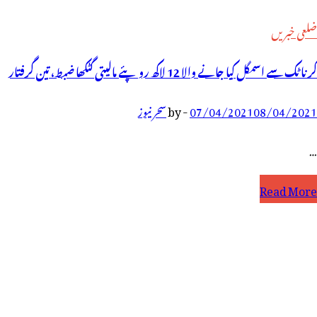
ضلعی خبریں
کرناٹک سے اسمگل کیا جانے والا 12 لاکھ روپئے مالیتی گٹکھا ضبط، تین گرفتار
08/04/2021
07/04/2021
-
by
سحر نیوز
…
رناٹک
Read More
ے
سمگل
یا
انے