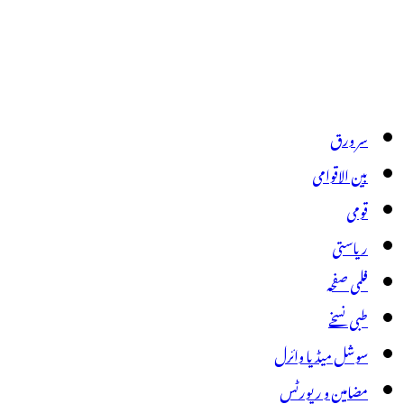
سر ورق
بین الاقوامی
قومی
ریاستی
فلمی صفحہ
طبی نسخے
سوشل میڈیا وائرل
مضامین و رپورٹس