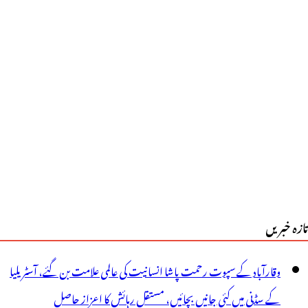
الا
1
اکھ
وپئے
الیتی
ٹکھا
بط،
ین
تازہ خبریں
رفتار
وقارآباد کے سپوت رحمت پاشا انسانیت کی عالمی علامت بن گئے، آسٹریلیا
کے سڈنی میں کئی جانیں بچائیں، مستقل رہائش کا اعزاز حاصل