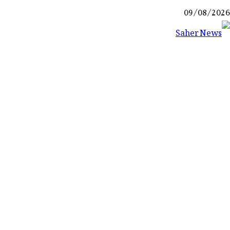
Ski
09/08/2026
t
conten
Saher News
نیوز پورٹل