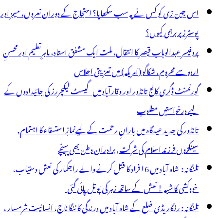
اس جین زی کو کس نے یہ سب سکھایا؟ احتجاج کے دوران نعروں، میمز اور
پوسٹرز پر برہمی کیوں؟
پروفیسر عبدالوہاب قیصر کا انتقال، ملت ایک مشفق استاد، ماہرِتعلیم اور محسنِ
اردو سے محروم، شکاگو (امریکہ) میں تعزیتی اجلاس
گورنمنٹ ڈگری کالج تانڈور اور وقارآباد میں گیسٹ لیکچررز کی جائیدادوں کے
لیے درخواستیں مطلوب
تانڈور کی جدید عیدگاہ میں بارانِ رحمت کے لیےنمازِ استسقاء کا اہتمام,
سینکڑوں فرزند اسلام کی شرکت, برادران وطن بھی پہنچے
تلنگانہ : شاہ آباد میں 6 ا فراد کا قتل کرنے والے راجکمار کی نعش دستیاب،
خودکشی کا شبہ ! نعش کے ساتھ زہر کی بوتل پائی گئی
تلنگانہ : رنگاریڈی ضلع کے شاہ آباد میں درندگی کا ننگا ناچ، انسانیت شرمسار ،