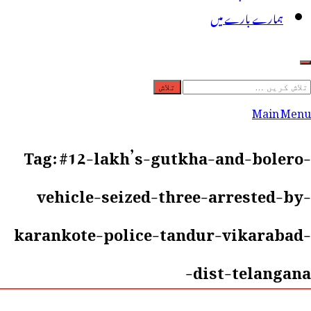
ہمارے بارے میں
لاش
ریں
Main Menu
رائے:
Tag:
#12-lakh’s-gutkha-and-bolero-
vehicle-seized-three-arrested-by-
karankote-police-tandur-vikarabad-
dist-telangana-