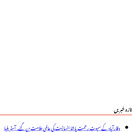
ے
ؤران
1
نٹی
یٹر
ارش
یکارڈ
کندینلی
دی
تازہ خبریں
ر
عمیر
وقارآباد کے سپوت رحمت پاشا انسانیت کی عالمی علامت بن گئے، آسٹریلیا