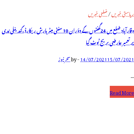
ریاستی خبریں
/
ضلعی خبریں
وقارآباد ضلع میں 24گھنٹوں کے دؤران 10 سنٹی میٹر بارش ریکارڈ ،کندینلی ندی
پر تعمیر عارضی بریج ٹوٹ گیا
15/07/2021
14/07/2021
-
by
سحر نیوز
…
قارآباد
Read More
لع
یں
24گھنٹوں