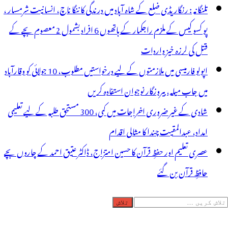
تلنگانہ : رنگاریڈی ضلع کے شاہ آباد میں درندگی کا ننگا ناچ، انسانیت شرمسار ،
پو کسو کیس کے ملزم راجکمار کے ہاتھوں 6 افراد بشمول 2 معصوم بچے کے
قتل کی لرزہ خیز واردات
اپولو فارمیسی میں ملازمتوں کے لیے درخواستیں مطلوب، 10 جولائی کو وقارآباد
میں جاب میلہ، بیروزگار نوجوان استفادہ کریں
شادی کے غیر ضروری اخراجات میں کمی، 300 مستحق طلبہ کے لیے تعلیمی
امداد، عبدالمقیت چندا کا مثالی اقدام
عصری تعلیم اور حفظِ قرآن کا حسین امتزاج، ڈاکٹر عتیق احمد کے چاروں بچے
حافظِ قرآن بن گئے
لاش
ریں