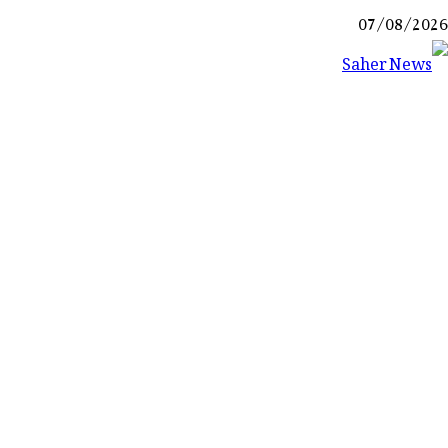
Ski
07/08/2026
t
conten
Saher News
نیوز پورٹل