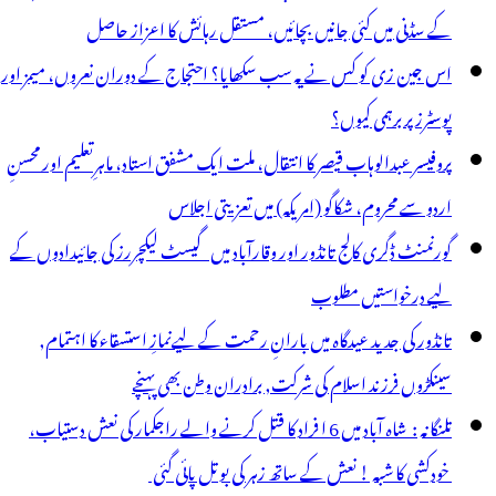
ارضی
کے سڈنی میں کئی جانیں بچائیں، مستقل رہائش کا اعزاز حاصل
ریج
اس جین زی کو کس نے یہ سب سکھایا؟ احتجاج کے دوران نعروں، میمز اور
وٹ
پوسٹرز پر برہمی کیوں؟
یا
پروفیسر عبدالوہاب قیصر کا انتقال، ملت ایک مشفق استاد، ماہرِتعلیم اور محسنِ
اردو سے محروم، شکاگو (امریکہ) میں تعزیتی اجلاس
گورنمنٹ ڈگری کالج تانڈور اور وقارآباد میں گیسٹ لیکچررز کی جائیدادوں کے
لیے درخواستیں مطلوب
تانڈور کی جدید عیدگاہ میں بارانِ رحمت کے لیےنمازِ استسقاء کا اہتمام,
سینکڑوں فرزند اسلام کی شرکت, برادران وطن بھی پہنچے
تلنگانہ : شاہ آباد میں 6 ا فراد کا قتل کرنے والے راجکمار کی نعش دستیاب،
خودکشی کا شبہ ! نعش کے ساتھ زہر کی بوتل پائی گئی