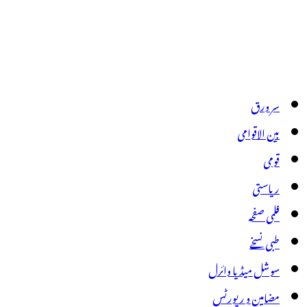
سر ورق
بین الاقوامی
قومی
ریاستی
فلمی صفحہ
طبی نسخے
سوشل میڈیا وائرل
مضامین و رپورٹس