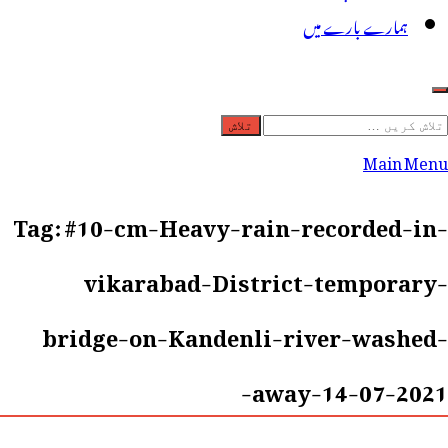
ہمارے بارے میں
لاش
ریں
Main Menu
رائے:
Tag:
#10-cm-Heavy-rain-recorded-in-
vikarabad-District-temporary-
bridge-on-Kandenli-river-washed-
away-14-07-2021-