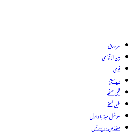
سر ورق
بین الاقوامی
قومی
ریاستی
فلمی صفحہ
طبی نسخے
سوشل میڈیا وائرل
مضامین و رپورٹس