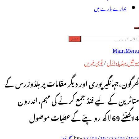
ہمارے بارے میں
لاش
ریں
Main Menu
رائے:
سوشل میڈیا وائرل
/
قومی خبریں
کھرگون،جہانگیر پوری اور دیگر مقامات پر بلڈوزرس کے
متاثرین کے لیے فنڈ جمع کرنے کی مہم، اندرون
14گھنٹے 69 لاکھ روپئے کے عطیات موصول
23/04/2022
23/04/2022
-
by
سحر نیوز