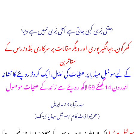
"
جتنی بُری کہی جاتی ہے اُتنی بُری نہیں ہے دنیا
"
کھرگون،جہانگیر پوری اور دیگر مقامات پر سرکاری بلڈوزرس کے
متاثرین
کے لیےسوشل میڈیا پر عطیات کی اپیل،ایک کروڑ روپئے کا نشانہ
اندرون 14 گھنٹے 69 لاکھ روپئے سے زائد کے عطیات موصول
حیدرآباد: 23۔اپریل
(سحرنیوزڈاٹ کام /سوشل میڈیا ڈیسک)
سوشل میڈیا
ایک ایسا پلیٹ فارم ہے جس کے متعلق زیادہ تر غلط فہمی یہ ہے کہ