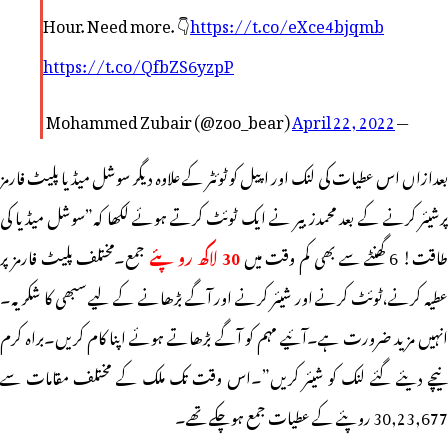
Hour. Need more. 👇
https://t.co/eXce4bjqmb
https://t.co/QfbZS6yzpP
April 22, 2022
— Mohammed Zubair (@zoo_bear)
بعدازاں اس عطیات کی لنک اور اپیل کو ٹوئٹر کے علاوہ دیگر سوشل میڈیا پلیٹ فارمز
پرشیئر کرنے کے بعد محمدزبیر نے ایک ٹوئٹ کرتے ہوئے لکھا کہ”سوشل میڈیا کی
اقت! 6 گھنٹے سے بھی کم وقت میں
30 لاکھ روپئے
جمع۔مختلف پلیٹ فارمز پر
عطیہ کرنے،ٹوئٹ کرنے اور شیئر کرنے اور آگے بڑھانے کے لیے سبھی کا شکریہ۔
انہیں مزید ضرورت ہے۔آئیے مہم کو آگے بڑھاتے ہوئے اپنا کام کریں۔براہ کرم
نیچے دیئے گئے لنک کو شیئر کریں”۔اس وقت تک ملک کے مختلف مقامات سے
30,23,677 روپئے کے عطیات جمع ہوچکے تھے۔