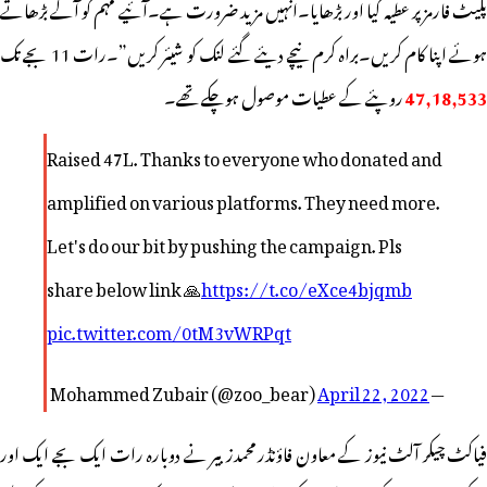
پلیٹ فارمز پر عطیہ کیا اور بڑھایا۔انہیں مزید ضرورت ہے۔آئیے مہم کو آگے بڑھاتے
وئے اپنا کام کریں۔براہ کرم نیچے دیئے گئے لنک کو شیئر کریں”۔رات 11 بجے تک
47,18,533
روپئے کے عطیات موصول ہوچکے تھے۔
Raised 47L. Thanks to everyone who donated and
amplified on various platforms. They need more.
Let's do our bit by pushing the campaign. Pls
share below link 🙏
https://t.co/eXce4bjqmb
pic.twitter.com/0tM3vWRPqt
April 22, 2022
— Mohammed Zubair (@zoo_bear)
فیاکٹ چیکر آلٹ نیوز کے معاون فاؤنڈر محمدزبیر نے دوبارہ رات ایک بجے ایک اور