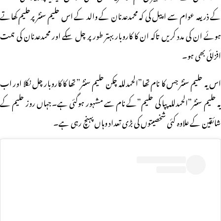
کے ذریعہ عوام سے اپیل کی کہ محمدعدنان کے والد کے اس حلیم سنٹر پرحلیم کھاتے
ہوئے ان کی مدد کریں تاکہ ان کا کاروبار بہتر طور پر چل سکے اور محمدعدنان کی ہمت
افزائی بھی ہو۔
س یہ حلیم سنٹر
جس کا نام تھا”الحمدللہ چکن حلیم سنٹر” تھا کا کاروبار چل نکلا اور اب
یہ حلیم سنٹر”الحمدللہ پپا کی حلیم”کے نام سے مشہور ہوگئی ہے۔جہاں روز حلیم کے
شائقین کے علاوہ کئی شخصیتوں کی بڑی تعداد وہاں پہنچ رہی ہے۔