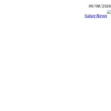
Ski
09/08/2026
t
conten
Saher News
نیوز پورٹل