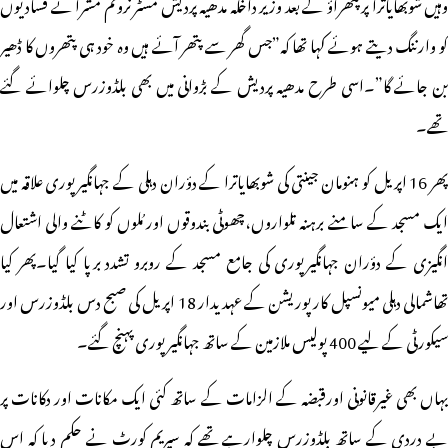
وہیں شوبھایاترا پر پتھراؤ کے بعد وزیر داخلہ مدھیہ پردیش مسٹر نروتم مشرا نے فسادیوں
کو وارننگ دیتے ہوئے کہا تھا کہ”جس گھر سے پتھر آئے ہیں وہ خود ہی پتھروں کا ڈھیر
بن جائے گا”۔اسی طرح مدھیہ پردیش کے بڑوانی میں بھی بلڈوزرس چلوائے گئے
تھے۔
پھر 16 اپریل کو ہنومان جینتی کی شوبھایاترا کے دؤران دہلی کے جہانگیرپوری علاقہ میں
ایک مسجد کے سامنے برہنہ تلواروں،چھوٹی بندوقوں اور مُلوں کو کاٹنے والی اشتعال
انگیزی کے دؤران جہانگیرپوری کی جامع مسجد کے روبرو تشدد برپا کیا گیا۔پھر کیا
تھاشمالی دہلی میونسپل کارپوریشن کے عہدیدار 18 اپریل کی صبح دس بلڈوزرس اور
سیکورٹی کے لیے 400 پولیس ملازمین کے ساتھ جہانگیرپوری پہنچ گئے۔
یہاں بھی غیرقانونی اورقبضہ کے الزامات کے ساتھ کئی ایک مکانات اور دکانات پر
بے دردی کے ساتھ بلڈوزرس چلوارہے تھے کہ سپریم کورٹ نے حکم دیا کہ اس