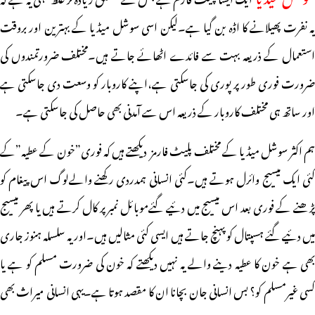
یہ نفرت پھیلانے کا اڈہ بن گیا ہے۔لیکن اسی سوشل میڈیا کے بہترین اور بروقت
استعمال کے ذریعہ بہت سے فائدے اٹھائے جاتے ہیں۔مختلف ضرورتمندوں کی
ضرورت فوری طور پر پوری کی جاسکتی ہے،اپنے کاروبار کو وسعت دی جاسکتی ہے
اور ساتھ ہی مختلف کاروبار کے ذریعہ اس سے آمدنی بھی حاصل کی جاسکتی ہے۔
ہم اکثر سوشل میڈیا کے مختلف پلیٹ فارمز دیکھتے ہیں کہ فوری”خون کے عطیہ”کے
کئی ایک میسیج وائرل ہوتے ہیں۔کئی انسانی ہمدردی رکھنے والےلوگ اس پیغام کو
پڑھنے کے فوری بعد اس میسیج میں دئیے گئےموبائل نمبر پر کال کرتے ہیں یا پھر میسیج
میں دئیے گئے ہسپتال کو پہنچ جاتے ہیں ایسی کئی مثالیں ہیں۔اور یہ سلسلہ ہنوز جاری
بھی ہے خون کا عطیہ دینے والے یہ نہیں دیکھتے کہ خون کی ضرورت مسلم کو ہے یا
کسی غیرمسلم کو؟ بس انسانی جان بچانا ان کا مقصد ہوتا ہے۔یہی انسانی میراث بھی