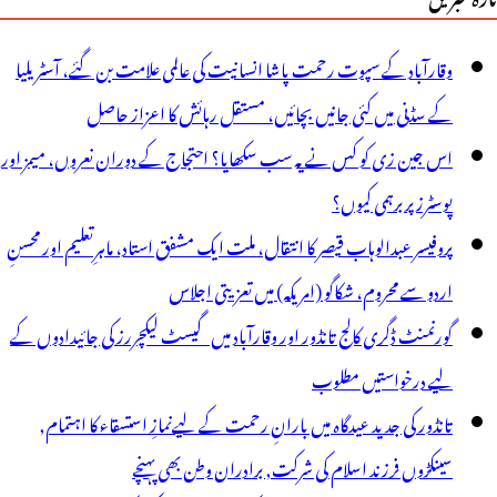
وقارآباد کے سپوت رحمت پاشا انسانیت کی عالمی علامت بن گئے، آسٹریلیا
کے سڈنی میں کئی جانیں بچائیں، مستقل رہائش کا اعزاز حاصل
اس جین زی کو کس نے یہ سب سکھایا؟ احتجاج کے دوران نعروں، میمز اور
پوسٹرز پر برہمی کیوں؟
پروفیسر عبدالوہاب قیصر کا انتقال، ملت ایک مشفق استاد، ماہرِتعلیم اور محسنِ
اردو سے محروم، شکاگو (امریکہ) میں تعزیتی اجلاس
گورنمنٹ ڈگری کالج تانڈور اور وقارآباد میں گیسٹ لیکچررز کی جائیدادوں کے
لیے درخواستیں مطلوب
تانڈور کی جدید عیدگاہ میں بارانِ رحمت کے لیےنمازِ استسقاء کا اہتمام,
سینکڑوں فرزند اسلام کی شرکت, برادران وطن بھی پہنچے