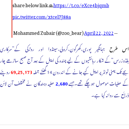
share below link 🙏
https://t.co/eXce4bjqmb
pic.twitter.com/xtcel7J88a
April 22, 2022
— Mohammed Zubair (@zoo_bear)
اس طرح
جہانگیر پوری،کھرگون،کرولی،سینڈوا اور روڑکی کے”سرکاری
بلڈوزرس”کے شکار رہائشیوں کے لیے چندہ کی اپیل کے بعد آج صبح ساڑھے چار
جے تک یعنی ٹوئٹر پر اپیل کیے جانے کے اندرون 14 گھنٹے جملہ
69,25,173
روپئے
ے عطیات موصول ہوچکے تھے۔جسے
2,680
عطیہ دہندگان نے مختلف آن لائن
ذرائع سے روانہ کیا ہے۔