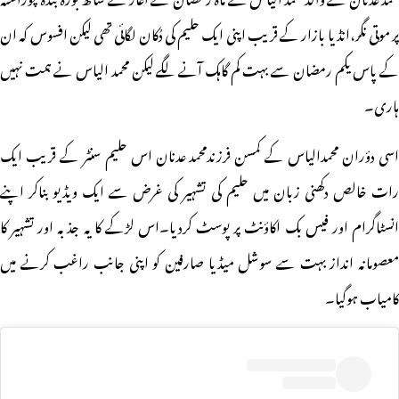
پر موتی نگر،انڈیا بازار کے قریب اپنی ایک حلیم کی دُکان لگائی تھی لیکن افسوس کہ ان
کے پاس یکم رمضان سے بہت کم گاہک آنے لگے لیکن محمد الیاس نے ہمت نہیں
ہاری۔
اسی دؤران محمدالیاس کے کمسن فرزندمحمد عدنان اس حلیم سنٹر کے قریب ایک
رات خالص دکھنی زبان میں حلیم کی تشہیر کی غرض سے ایک ویڈیو بناکر اپنے
انسٹاگرام اور فیس بک اکاؤنٹ پر پوسٹ کردیا۔اس لڑکے کا یہ جذبہ اور تشہیر کا
معصومانہ انداز بہت سے سوشل میڈیا صارفین کو اپنی جانب راغب کرنے میں
کامیاب ہوگیا۔