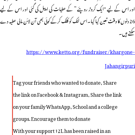
اور اس کے لیے "ایک کروڑ روپئے ” کے عطیات کی اپیل کی گئی اور اس کے لیے
26 دنوں کا وقت تعین کیا گیا۔اس لنک کو کلک کرکے کوئی بھی آن لائن مالی عطیہ دے
سکتے ہیں۔
https://www.ketto.org/fundraiser/khargone-
Jahangirpuri
Tag your friends who wanted to donate, Share
the link on Facebook & Instagram, Share the link
on your family WhatsApp, School and a college
groups. Encourage them to donate
With your support 12L has been raised in an