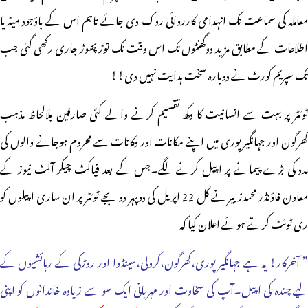
معاملہ کی سماعت تک انہدامی کارروائی روک دی جائے تاہم اس کے باؤجود میڈیا
اطلاعات کے مطابق مزید دوگھنٹوں تک اس وقت تک توڑ پھوڑ جاری رکھی گئی جب
تک سپریم کورٹ نے دوبارہ سخت ہدایت نہیں دی!!
ٹوئٹر پر بہت سے انسانیت کا دکھ تقسیم کرنے والے کئی صارفین بلالحاظ مذہب
کھرگون اور جہانگیرپوری میں اپنے مکانات اور دکانات سے محروم ہوجانے والوں کی
مدد کی بڑے پیمانے پر اپیل کرنے لگے۔جس کے بعد فیاکٹ چیکر آلٹ نیوز کے
معاون فاؤنڈر محمدزبیر نے کل 22 اپریل کی دوپہر دو بجے ٹوئٹر پر ان ساری اپیلوں کو
ری ٹوئٹ کرتے ہوئے اعلان کیا کہ
” آخرکار! یہ ہے جہانگیر پوری،کھرگون،کرولی،سینڈوا اور روڑکی کے رہائشیوں کے
لیے چندہ کی اپیل۔آپ کی سخاوت اور مہربانی ایک سو سے زیادہ خاندانوں کو اپنی