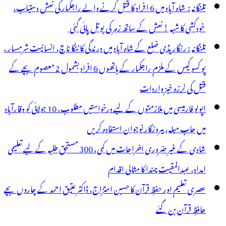
تلنگانہ : شاہ آباد میں 6 ا فراد کا قتل کرنے والے راجکمار کی نعش دستیاب،
خودکشی کا شبہ ! نعش کے ساتھ زہر کی بوتل پائی گئی
تلنگانہ : رنگاریڈی ضلع کے شاہ آباد میں درندگی کا ننگا ناچ، انسانیت شرمسار ،
پو کسو کیس کے ملزم راجکمار کے ہاتھوں 6 افراد بشمول 2 معصوم بچے کے
قتل کی لرزہ خیز واردات
اپولو فارمیسی میں ملازمتوں کے لیے درخواستیں مطلوب، 10 جولائی کو وقارآباد
میں جاب میلہ، بیروزگار نوجوان استفادہ کریں
شادی کے غیر ضروری اخراجات میں کمی، 300 مستحق طلبہ کے لیے تعلیمی
امداد، عبدالمقیت چندا کا مثالی اقدام
عصری تعلیم اور حفظِ قرآن کا حسین امتزاج، ڈاکٹر عتیق احمد کے چاروں بچے
حافظِ قرآن بن گئے