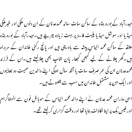
حیدرآباد کے بورہ بنڈہ کے ساکن سات سالہ محمدعدنان کے ان دنوں ملکی اور غیرملکی
یڈیا اور سوشل میڈیا پلیٹ فارمز پر بہت زیادہ چرچے ہیں۔
حیدرآباد کے بورہ بنڈہ
علاقہ کے ساکن محمد الیاس پیشہ سے باورچی ہیں اور پانچ رکنی خاندان کے سربراہ
ہیں۔گھر چلانے کے لیے کبھی کبھار پان شاپ بھی چلالیتے ہیں۔ان کے فرزند
محمدعدنان جن کی عمر صرف سات یا آٹھ سال ہوگی اپنے والدین سمیت دو بھائیوں
اور ایک بہن پرمشتمل خاندان میں سب سے چھوٹے ہیں۔
اسی دؤران محمد عدنان نے اپنے والد محمد الیاس کے موبائل فون سے انسٹاگرام
اور فیس بک پر اپنا اکاؤنٹ بنایا تھا اور وقت گزاری کرلیتے تھے۔