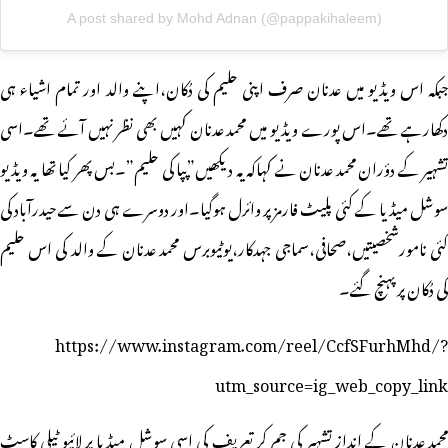
A post shared by Mohd Adnan (@pappakihaleem)
جبکہ اس ویڈیو میں عدنان صرف اپنی حلیم کی دُکان،اپنے والد اور تمام اشیاء ہی
دکھارہے تھے۔اس پورے ویڈیو میں محمد عدنان کہیں بھی نظر نہیں آئے تھے۔اسی
تشہیر کے دؤران محمد عدنان نے کہاکہ یہ دیکھیں”پپا کی حلیم”۔بس پھر کیا تھا یہ ویڈیو
سوشل میڈیا کے کئی پلیٹ فارمز پر وائرل ہوگیا۔اور دوسرے ہی دن سے حیدرآباد کی
کئی نامورشخصیتیں،صحافی،سماجی جہدکار،یوٹیوبرس محمد عدنان کے والد کی اس حلیم
کی دُکان پر پہنچ گئے۔
https://www.instagram.com/reel/CcfSFurhMhd/?
utm_source=ig_web_copy_link
محمد عدنان کے انداز تشہیر کی جم کر تعریف کی اسی سوشل میڈیا پر لائیو ٹیلی کاسٹ