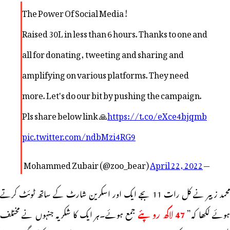
The Power Of Social Media!
Raised 30L in less than 6 hours. Thanks to one and
all for donating, tweeting and sharing and
amplifying on various platforms. They need
more. Let's do our bit by pushing the campaign.
Pls share below link 🙏
https://t.co/eXce4bjqmb
pic.twitter.com/ndbMzi4RG9
April 22, 2022
— Mohammed Zubair (@zoo_bear)
محمد زبیر نے کل رات 11 بجے ایک اور اسکرین شارٹ کے ساتھ ٹوئٹ کرتے
وئے لکھا کہ”
47 لاکھ روپئے
جمع ہوئے۔ہر ایک کا شکریہ جنہوں نے مختلف