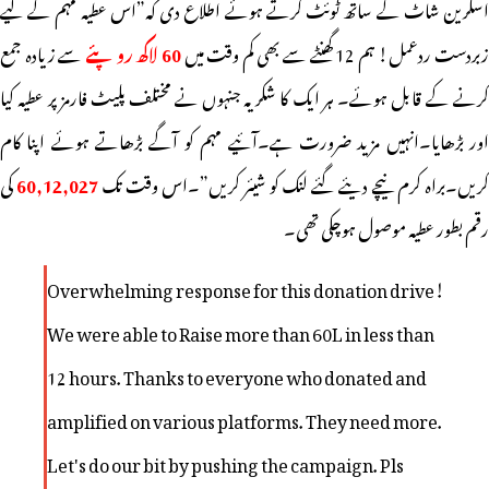
اسکرین شاٹ کے ساتھ ٹوئٹ کرتے ہوئے اطلاع دی کہ”اس عطیہ مہم کے لیے
بردست ردعمل! ہم 12 گھنٹے سے بھی کم وقت میں
60 لاکھ روپئے
سے زیادہ جمع
کرنے کے قابل ہوئے۔ ہر ایک کا شکریہ جنہوں نے مختلف پلیٹ فارمز پر عطیہ کیا
اور بڑھایا۔انہیں مزید ضرورت ہے۔آئیے مہم کو آگے بڑھاتے ہوئے اپنا کام
ریں۔براہ کرم نیچے دیئے گئے لنک کو شیئر کریں”۔اس وقت تک
60,12,027
کی
رقم بطور عطیہ موصول ہوچکی تھی۔
Overwhelming response for this donation drive!
We were able to Raise more than 60L in less than
12 hours. Thanks to everyone who donated and
amplified on various platforms. They need more.
Let's do our bit by pushing the campaign. Pls