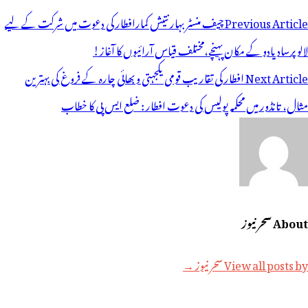
وسٹوں
Previous Article
چیف منسٹر بہار نتیش کمارافطار کی دعوت میں شرکت کے لیے
ی
لالو پرساد یادو کے مکان پہنچے،مختلف قیاس آرائیوں کا آغاز!
یویگیشن
Next Article
افطار کی تقاریب قومی یکجہتی و بھائی چارہ کے فروغ کی بہترین
مثال، تانڈور میں محکمہ پولیس کی دعوت افطار : ضلع ایس پی کا خطاب
About سحر نیوز
View all posts by سحر نیوز →