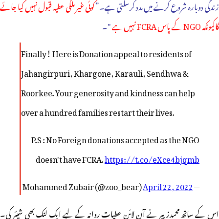
زندگی دوبارہ شروع کرنے میں مدد کرسکتی ہے۔”
کوئی غیر ملکی عطیہ قبول نہیں کیا جائے
گاکیونکہ NGO کے پاس FCRA نہیں ہے
"۔
Finally! Here is Donation appeal to residents of
Jahangirpuri, Khargone, Karauli, Sendhwa &
Roorkee. Your generosity and kindness can help
over a hundred families restart their lives.
P.S : No Foreign donations accepted as the NGO
doesn't have FCRA.
https://t.co/eXce4bjqmb
April 22, 2022
— Mohammed Zubair (@zoo_bear)
اس کے ساتھ محمدزبیر نے آن لائن عطیات روانہ کے لیے ایک لنک بھی شیئر کی۔