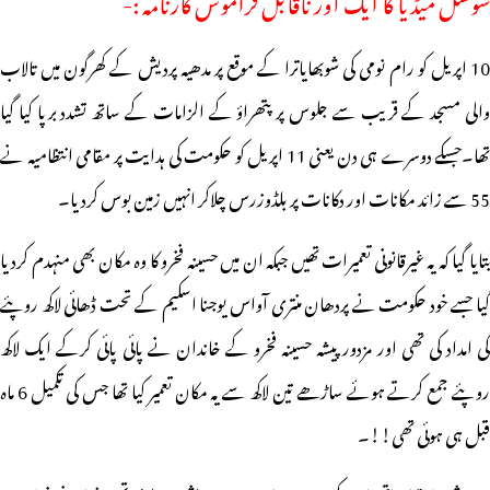
سوشل میڈیا کا ایک اور ناقابل فراموش کارنامہ :-
10 اپریل کو رام نومی کی شوبھایاترا کے موقع پر مدھیہ پردیش کے کھرگون میں تالاب
والی مسجد کے قریب سے جلوس پر پتھراؤ کے الزامات کے ساتھ تشدد برپا کیا گیا
تھا۔جسکے دوسرے ہی دن یعنی 11 اپریل کو حکومت کی ہدایت پر مقامی انتظامیہ نے
55 سے زائد مکانات اور دکانات پر بلڈوزرس چلاکر انہیں زمین بوس کردیا۔
بتایا گیا کہ یہ غیرقانونی تعمیرات تھیں جبکہ ان میں حسینہ فخرو کا وہ مکان بھی منہدم کردیا
گیا جسے خود حکومت نے پردھان منتری آواس یوجنا اسکیم کے تحت ڈھائی لاکھ روپئے
کی امداد کی تھی اور مزدور پیشہ حسینہ فخرو کے خاندان نے پائی پائی کرکے ایک لاکھ
روپئے جمع کرتے ہوئے ساڑھے تین لاکھ سے یہ مکان تعمیر کیا تھا جس کی تکمیل 6 ماہ
قبل ہی ہوئی تھی!!۔