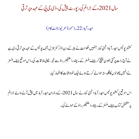
سال 2021ء کے جرائم کی رپورٹ پیش کی،ڈی جی پی کے عہدہ پر ترقی
حیدرآباد: 22۔ڈسمبر(سحرنیوزڈاٹ کام)
کمشنر پولیس حیدرآباد انجنی کمار جنہیں حکومت نے پیر کے دن ڈائرکٹر جنرل آف پولیس کے عہدہ پر ترقی دی ہے
نے آج رات پرگتی بھون پہنچ کر چیف منسٹر کے۔چندراشیکھر راؤ سے خیرسگالی ملاقات کی۔اس موقع چیف منسٹر
نے انہیں پھولوں کا گلدستہ حوالے کرتے ہوئے نیک خواہشات کا اظہار کیا۔
اس موقع پرکمشنر پولیس حیدرآباد انجنی کمار نے سال 2021ء کے دؤران حیدرآباد میں پیش آنے والے جرائم
پرمشتمل کتاب چیف منسٹر کے۔چندراشیکھر راؤ کے حوالے کی۔