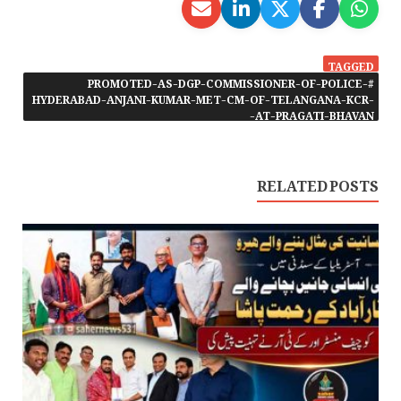
TAGGED
#PROMOTED-AS-DGP-COMMISSIONER-OF-POLICE-
HYDERABAD-ANJANI-KUMAR-MET-CM-OF-TELANGANA-KCR-
AT-PRAGATI-BHAVAN-
RELATED POSTS