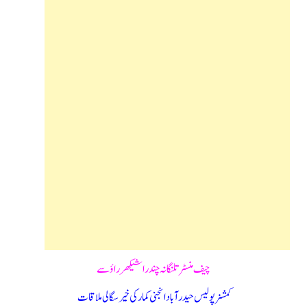
چیف منسٹر تلنگانہ چندراشیکھرراؤ سے
کمشنر پولیس حیدرآباد انجنی کمار کی خیرسگالی ملاقات