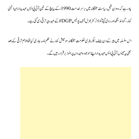
یاد رہے کہ دو دن قبل ریاست تلنگانہ میں برسرخدمت 1990ء کے بیاچ کے تین آئی پی ایس عہدیداران انجنی
کمار،گووندسنگھ اور روی گپتا کو ڈائرکٹر جنرل آف پولیس DGP#کے عہدہ پر ترقی دی گئی ہے۔
اس سلسلہ میں پیر کے دن چیف سیکریٹری حکومت تلنگانہ سومیش کمار نے حکم نامہ جاری کیا تھا تاہم ترقی کے بعد
بھی یہ تینوں آئی پی ایس عہدیدار اپنے موجودہ عہدوں پر ہنوز برقرار رہیں گے۔