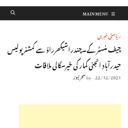
MAIN MENU
ریاستی خبریں
چیف منسٹر کے۔چندراشیکھرراؤ سے کمشنر پولیس
حیدرآباد انجنی کمار کی خیرسگالی ملاقات
22/12/2021
سحر نیوز
by
-