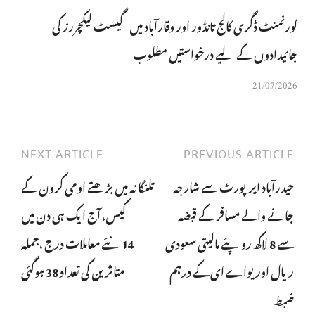
گورنمنٹ ڈگری کالج تانڈور اور وقارآباد میں گیسٹ لیکچررز کی
جائیدادوں کے لیے درخواستیں مطلوب
21/07/2026
NEXT ARTICLE
PREVIOUS ARTICLE
حیدرآباد ایرپورٹ سے شارجہ
تلنگانہ میں بڑھتے اومی کرون کے
جانے والے مسافر کے قبضہ
کیس، آج ایک ہی دن میں
سے 8 لاکھ روپئے مالیتی سعودی
14نئے معاملات درج ،جملہ
ریال اور یواے ای کے درہم
متاثرین کی تعداد 38 ہوگئی
ضبط