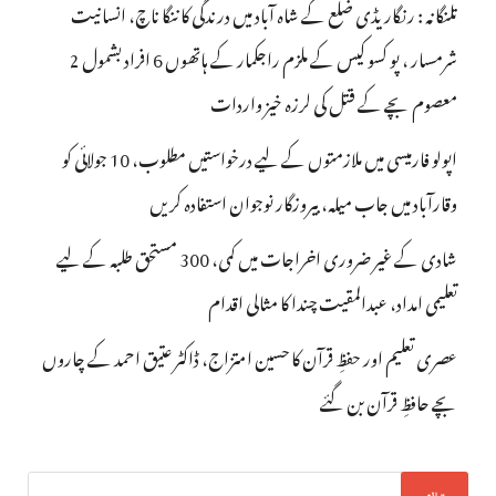
تلنگانہ : رنگاریڈی ضلع کے شاہ آباد میں درندگی کا ننگا ناچ، انسانیت
شرمسار ، پو کسو کیس کے ملزم راجکمار کے ہاتھوں 6 افراد بشمول 2
معصوم بچے کے قتل کی لرزہ خیز واردات
اپولو فارمیسی میں ملازمتوں کے لیے درخواستیں مطلوب، 10 جولائی کو
وقارآباد میں جاب میلہ، بیروزگار نوجوان استفادہ کریں
شادی کے غیر ضروری اخراجات میں کمی، 300 مستحق طلبہ کے لیے
تعلیمی امداد، عبدالمقیت چندا کا مثالی اقدام
عصری تعلیم اور حفظِ قرآن کا حسین امتزاج، ڈاکٹر عتیق احمد کے چاروں
بچے حافظِ قرآن بن گئے