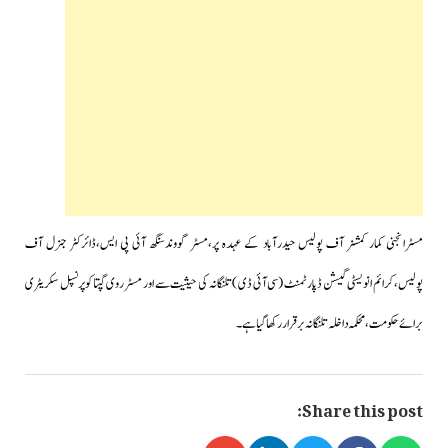
مسٹرانجنی کمار کمشنر آف پولیس حیدرآباد کے عہدہ پر،مسٹر
گووندسنگھ آئی پی ایس،ڈائرکٹر جنرل آف
پولیس،کرائم انویسٹی گیشن ڈپارٹمنٹ (سی آئی ڈی ) تلنگانہ کی حیثیت سے اور مسٹر روی گپتا کو پرنسپل سکریٹری
برائے حکومت،محکمہ داخلہ تلنگانہ برقرار رکھا گیا ہے۔
Share this post: