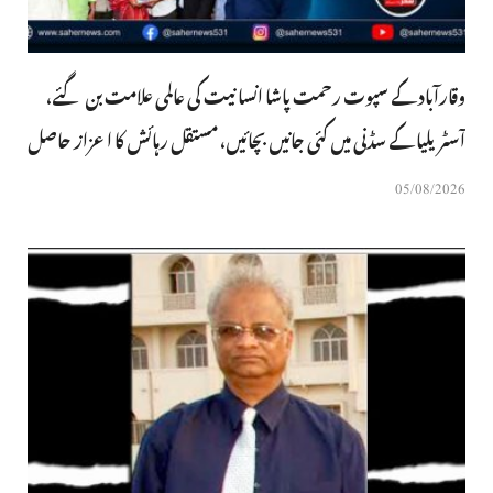
وقارآباد کے سپوت رحمت پاشا انسانیت کی عالمی علامت بن گئے،
آسٹریلیا کے سڈنی میں کئی جانیں بچائیں، مستقل رہائش کا اعزاز حاصل
05/08/2026