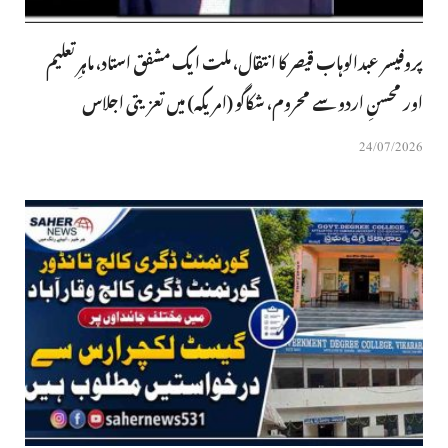
پروفیسر عبدالوہاب قیصر کا انتقال، ملت ایک مشفق استاد، ماہرِتعلیم
اور محسنِ اردو سے محروم، شکاگو (امریکہ) میں تعزیتی اجلاس
24/07/2026