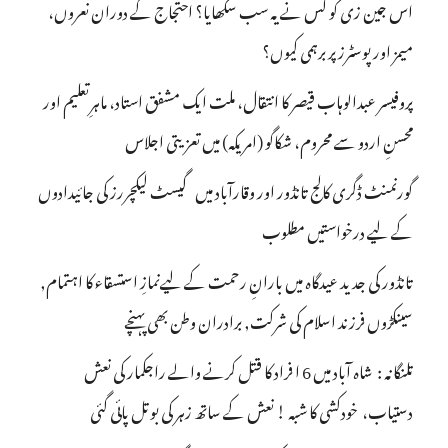
اس جین زی کو کس نے یہ سب سکھایا؟ احتجاج کے دوران نعروں،
میمز اور پوسٹرز پر برہمی کیوں؟
پروفیسر عبدالوہاب قیصر کا انتقال، ملت ایک مشفق استاد، ماہرِتعلیم اور
محسنِ اردو سے محروم، شکاگو (امریکہ) میں تعزیتی اجلاس
گورنمنٹ ڈگری کالج تانڈور اور وقارآباد میں گیسٹ لیکچررز کی جائیدادوں
کے لیے درخواستیں مطلوب
تانڈور کی جدید عیدگاہ میں بارانِ رحمت کے لیےنمازِ استسقاء کا اہتمام,
سینکڑوں فرزند اسلام کی شرکت, برادران وطن بھی پہنچے
تلنگانہ : شاہ آباد میں 6 ا فراد کا قتل کرنے والے راجکمار کی نعش
دستیاب، خودکشی کا شبہ ! نعش کے ساتھ زہر کی بوتل پائی گئی