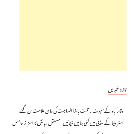
تازہ خبریں
وقارآباد کے سپوت رحمت پاشا انسانیت کی عالمی علامت بن گئے،
آسٹریلیا کے سڈنی میں کئی جانیں بچائیں، مستقل رہائش کا اعزاز حاصل