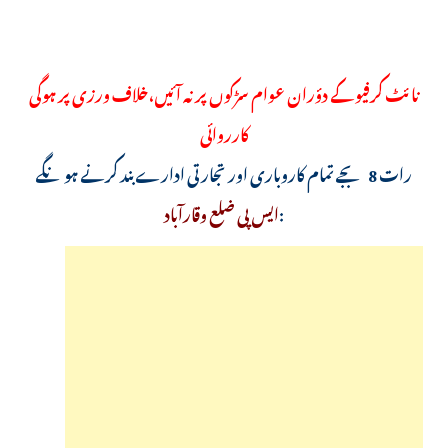
نائٹ کرفیو کے دؤران عوام سڑکوں پر نہ آئیں،خلاف ورزی پر ہوگی
کارروائی
رات 8 بجے تمام کاروباری اور تجارتی ادارے بند کرنے ہونگے
:
ایس پی ضلع وقارآباد