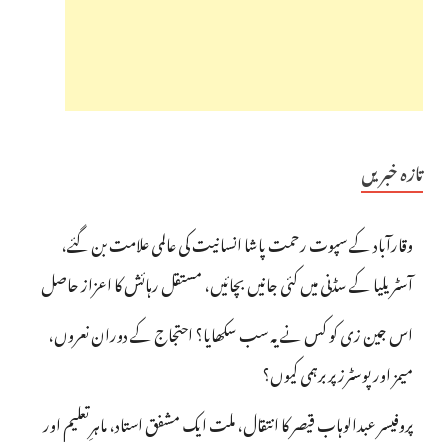
تازہ خبریں
وقارآباد کے سپوت رحمت پاشا انسانیت کی عالمی علامت بن گئے،
آسٹریلیا کے سڈنی میں کئی جانیں بچائیں، مستقل رہائش کا اعزاز حاصل
اس جین زی کو کس نے یہ سب سکھایا؟ احتجاج کے دوران نعروں،
میمز اور پوسٹرز پر برہمی کیوں؟
پروفیسر عبدالوہاب قیصر کا انتقال، ملت ایک مشفق استاد، ماہرِتعلیم اور