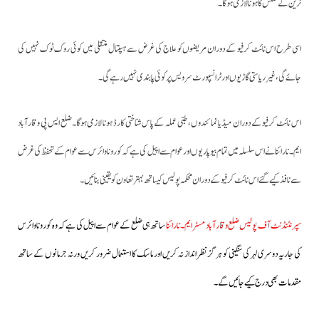
ٹرین کے ٹکٹس کاہونا لازمی ہوگا۔
اسی طرح اس نائٹ کرفیو کے دوران مریضوں کو علاج کی غرض سے ہسپتال منتقلی میں کوئی روک ٹوک نہیں کی
جائے گی،غیر ریاستی گاڑیوں اور ٹرانسپورٹ سرویس پر کوئی پابندی نہیں رہے گی۔
اس نائٹ کرفیو کے دوران میڈیا نمائندوں، طبی عملہ کے پاس شناختی کارڈ ہونا لازمی ہوگا۔ضلع ایس پی وقارآباد
ایم۔ نارائنا نے اس سلسلہ میں تمام بیوپاریوں اور عوام سے اپیل کی ہے کہ کورونا وائرس سے عوام کے تحفظ کی غرض
سے نافذ کیے گئے اس نائٹ کرفیو کے دوران محکمہ پولیس کیساتھ بہتر تعاون کو یقینی بنائیں۔
سپرنٹنڈنٹ آف پولیس ضلع وقارآباد مسٹر ایم۔ نارائنا
ساتھ ہی ضلع کے عوام سے اپیل کی ہے کہ وہ کورونا وائرس
کی جاریہ دوسری لہر کی سنگینی کو ہرگز نظر انداز نہ کریں اور ماسک کا استعمال ضرور کریں ورنہ جرمانوں کے ساتھ
مقدمات بھی درج کیے جائیں گے۔