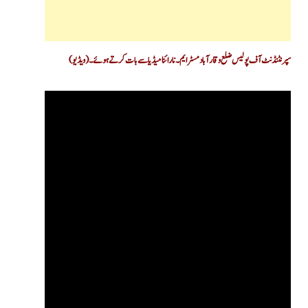
سپرنٹنڈنٹ آف پولیس ضلع وقارآباد مسٹر ایم۔ نارائنا میڈیا سے بات کرتے ہوئے۔(ویڈیو)