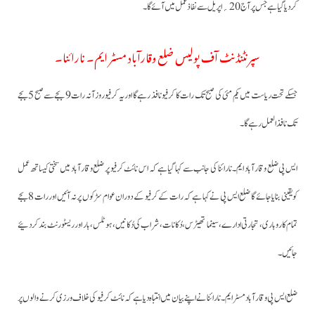
کردیا گیا ہے جس پر آج 20؍اپریل سے نفاذ عمل میں آئے گا۔
سپرنٹنڈنٹ آف پولیس ضلع وقارآباد مسٹر ایم۔ نارائنا۔
جسکے تحت ریاست میں یکم مئی کی صبح تک رات کا کرفیو نافذ رہے گا اور یہ کرفیو روزآنہ رات 9 بجے سےصبح 5بجے
تک نافذالعمل رہے گا۔
ایس پی ضلع وقارآباد ایم۔ نارائنا کی جانب سے کہا گیا ہے کہ اس نائٹ کرفیو پر ضلع وقارآباد میں سختی کیساتھ عمل
کویقینی بنایا جائے گا ضلع ایس پی نے کہا ہے کہ رات کے کرفیو کے دوران عوام سڑکوں پر نہ آئیں اور رات 8بجے
تمام کاروباری، تجارتی ادارے،سینما تھیٹرس، دُکانات، شراب کی دُکانیں، ہوٹلس، بار اور ریسٹورنٹ بند کردئیے
جائیں۔
ضلع ایس پی وقارآباد مسٹر ایم۔نارائنا نے اپنے بیان میں انتباہ دیا ہے کہ نائٹ کرفیو کی خلاف ورزی کرنے والوں پر