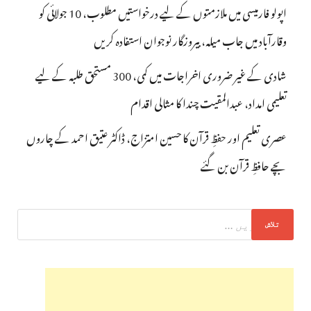
اپولو فارمیسی میں ملازمتوں کے لیے درخواستیں مطلوب، 10 جولائی کو
وقارآباد میں جاب میلہ، بیروزگار نوجوان استفادہ کریں
شادی کے غیر ضروری اخراجات میں کمی، 300 مستحق طلبہ کے لیے
تعلیمی امداد، عبدالمقیت چندا کا مثالی اقدام
عصری تعلیم اور حفظِ قرآن کا حسین امتزاج، ڈاکٹر عتیق احمد کے چاروں
بچے حافظِ قرآن بن گئے