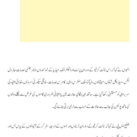
انہوں نے کہا کہ اس نائٹ کرفیو کے دوران پرنٹ اورالیکٹرانک میڈیا کے نمائندوں، ایمرجنسی خدمات،پٹرول
بنکس، میڈیکل شاپس،ہسپتالوں، ڈیاگناسٹک سنٹرس،ای۔ کامرس خدمات، خانگی سیکورٹی سرویس،غذائی اشیاء کی
سربراہی کو مستثنیٰ رکھا گیا ہے۔ساتھ ہی ہنگامی حالات میں یا انتہائی ضروری کاموں کی غرض سے نکلنے والوں
کیساتھ پولیس کی جانب سے حالات کے حساب سے نرمی برتی جائے گی۔
ضلع ایس پی نے کہا کہ نائٹ کرفیو کے دؤران ٹرینوں اور بسوں کے ذریعہ سفر کرکے آنیوالوں کے پاس بس اور