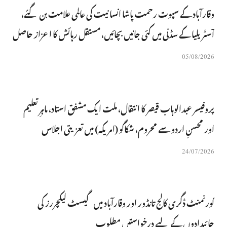
وقارآباد کے سپوت رحمت پاشا انسانیت کی عالمی علامت بن گئے،
آسٹریلیا کے سڈنی میں کئی جانیں بچائیں، مستقل رہائش کا اعزاز حاصل
05/08/2026
پروفیسر عبدالوہاب قیصر کا انتقال، ملت ایک مشفق استاد، ماہرِتعلیم
اور محسنِ اردو سے محروم، شکاگو (امریکہ) میں تعزیتی اجلاس
24/07/2026
گورنمنٹ ڈگری کالج تانڈور اور وقارآباد میں گیسٹ لیکچررز کی
جائیدادوں کے لیے درخواستیں مطلوب