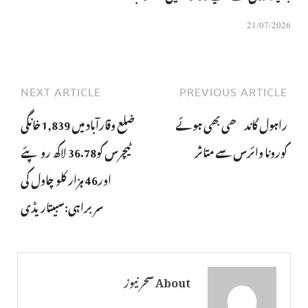
21/07/2026
NEXT ARTICLE
PREVIOUS ARTICLE
راہول گاندھی بھی ہوئے
ضلع وقارآباد میں 1,839خانگی
کورونا وائرس سے متاثر
ٹیچرس کو36.78 لاکھ روپئے
اور46 ہزار کلو چاول کی
سربراہی:سبیتاریڈی
About سحر نیوز