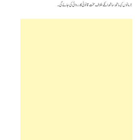
جرمانوں کیساتھ ساتھ انکے خلاف سخت قانونی کارروائی کی جائے گی۔