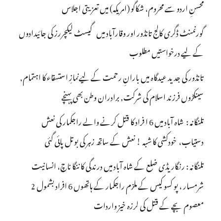
محسنِ اردو سے محروم، شکاگو (امریکہ) میں تعزیتی اجلاس
گورنمنٹ ڈگری کالج تانڈور اور وقارآباد میں گیسٹ لیکچررز کی جائیدادوں
کے لیے درخواستیں مطلوب
تانڈور کی جدید عیدگاہ میں بارانِ رحمت کے لیےنمازِ استسقاء کا اہتمام,
سینکڑوں فرزند اسلام کی شرکت, برادران وطن بھی پہنچے
تلنگانہ : شاہ آباد میں 6 ا فراد کا قتل کرنے والے راجکمار کی نعش
دستیاب، خودکشی کا شبہ ! نعش کے ساتھ زہر کی بوتل پائی گئی
تلنگانہ : رنگاریڈی ضلع کے شاہ آباد میں درندگی کا ننگا ناچ، انسانیت
شرمسار ، پو کسو کیس کے ملزم راجکمار کے ہاتھوں 6 افراد بشمول 2
معصوم بچے کے قتل کی لرزہ خیز واردات