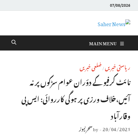
07/08/2026
Saher News
نیوز پورٹل
MAIN MENU
ریاستی خبریں
ضلعی خبریں
/
نائٹ کرفیو کے دؤران عوام سڑکوں پر نہ
آئیں،خلاف ورزی پر ہوگی کارروائی: ایس پی
وقارآباد
20/04/2021
سحر نیوز
by
-