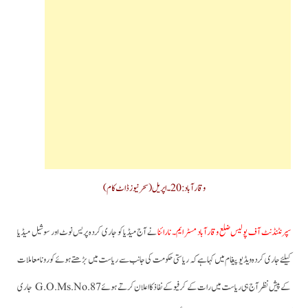
وقارآباد: 20۔اپریل(سحرنیوزڈاٹ کام)
سپرنٹنڈنٹ آف پولیس ضلع وقارآباد مسٹر ایم۔ نارائنا
نے آج میڈیا کو جاری کردہ پریس نوٹ اور سوشیل میڈیا
کیلئے جاری کردہ ویڈیو پیغام میں کہا ہے کہ ریاستی حکومت کی جانب سے ریاست میں بڑھتے ہوئے کورونا معاملات
کے پیش نظر آج ہی ریاست میں رات کے کرفیو کے نفاذ کا اعلان کرتے ہوئے G.O.Ms.No.87 جاری