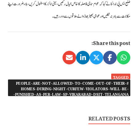
ضلع ایس پی نارائنا نے کہا کہ عوام سماجی فاصلہ کا خاص خیال رکھیں،سینی ٹائزر کا استعمال کریں، بلاء ضرورت اپنے
مکانات سے باہر نہ نکلیں اور عوامی بھیڑ بھاڑ والے علاقوں سے دور رہیں۔
Share this post:
TAGGED
#PEOPLE-ARE-NOT-ALLOWED-TO-COME-OUT-OF-THEIR-
HOMES-DURING-NIGHT-CURFEW-VIOLATORS-WILL-BE-
PUNISHED-AS-PER-LAW-SP-VIKARABAD-DSIT-TELANGANA-
RELATED POSTS