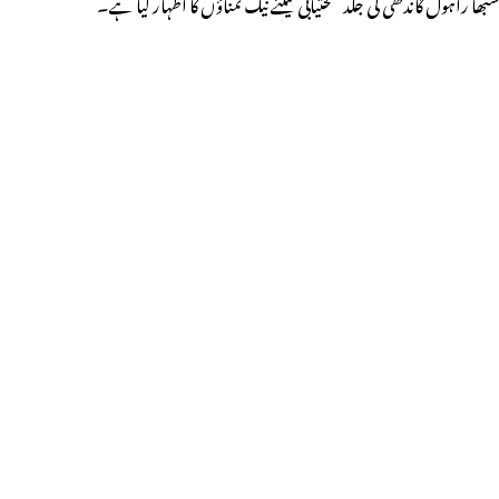
سبھا راہول گاندھی کی جلد صحتیابی کیلئے نیک تمناؤں کا اظہار کیا ہے۔