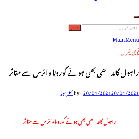
لاش
ریں
Main Menu
رائے:
قومی خبریں
راہول گاندھی بھی ہوئے کورونا وائرس سے متاثر
20/04/2021
20/04/2021
-
by
سحر نیوز
راہول گاندھی بھی ہوئے کورونا وائرس سے متاثر