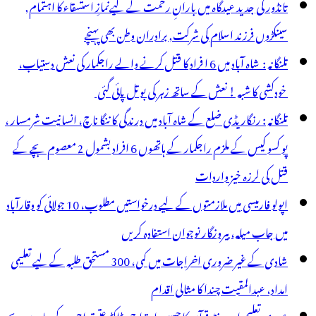
تانڈور کی جدید عیدگاہ میں بارانِ رحمت کے لیےنمازِ استسقاء کا اہتمام,
سینکڑوں فرزند اسلام کی شرکت, برادران وطن بھی پہنچے
تلنگانہ : شاہ آباد میں 6 ا فراد کا قتل کرنے والے راجکمار کی نعش دستیاب،
خودکشی کا شبہ ! نعش کے ساتھ زہر کی بوتل پائی گئی
تلنگانہ : رنگاریڈی ضلع کے شاہ آباد میں درندگی کا ننگا ناچ، انسانیت شرمسار ،
پو کسو کیس کے ملزم راجکمار کے ہاتھوں 6 افراد بشمول 2 معصوم بچے کے
قتل کی لرزہ خیز واردات
اپولو فارمیسی میں ملازمتوں کے لیے درخواستیں مطلوب، 10 جولائی کو وقارآباد
میں جاب میلہ، بیروزگار نوجوان استفادہ کریں
شادی کے غیر ضروری اخراجات میں کمی، 300 مستحق طلبہ کے لیے تعلیمی
امداد، عبدالمقیت چندا کا مثالی اقدام
عصری تعلیم اور حفظِ قرآن کا حسین امتزاج، ڈاکٹر عتیق احمد کے چاروں بچے