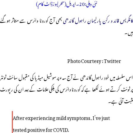
نئی دہلی:20۔اپریل(سحر نیوزڈاٹ کام)
انگریس قائد و رکن پارلیمان راہول گاندھی
بھی آج کورونا وائرس سے متاثر ہوگئے
ہیں۔
Photo Courtesy : Twitter
اس سلسلہ میں خود راہول گاندھی نے آج سہء پر سوشیل میڈیا کی مقبول سائٹ ٹوئٹر
پر ٹوئٹ کرتے ہوئے لکھا ہے کہ کورونا وائرس کی ہلکی علامات کے بعد ان کی رپورٹ
مثبت آئی ہے۔
After experiencing mild symptoms, I’ve just
tested positive for COVID.