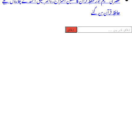
حافظِ قرآن بن گئے
لاش
ریں
رائے: