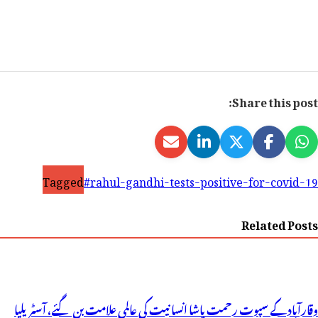
Share this post:
Tagged
#rahul-gandhi-tests-positive-for-covid-19
Related Posts
وقارآباد کے سپوت رحمت پاشا انسانیت کی عالمی علامت بن گئے، آسٹریلیا