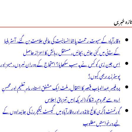
تازہ خبریں
وقارآباد کے سپوت رحمت پاشا انسانیت کی عالمی علامت بن گئے، آسٹریلیا
کے سڈنی میں کئی جانیں بچائیں، مستقل رہائش کا اعزاز حاصل
اس جین زی کو کس نے یہ سب سکھایا؟ احتجاج کے دوران نعروں، میمز اور
پوسٹرز پر برہمی کیوں؟
پروفیسر عبدالوہاب قیصر کا انتقال، ملت ایک مشفق استاد، ماہرِتعلیم اور محسنِ
اردو سے محروم، شکاگو (امریکہ) میں تعزیتی اجلاس
گورنمنٹ ڈگری کالج تانڈور اور وقارآباد میں گیسٹ لیکچررز کی جائیدادوں کے
لیے درخواستیں مطلوب