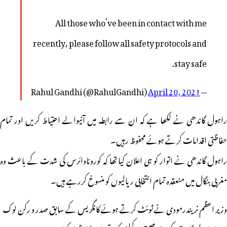
All those who’ve been in contact with me
recently, please follow all safety protocols and
stay safe.
April 20, 2021
— Rahul Gandhi (@RahulGandhi)
راہول گاندھی نے لکھا ہے کہ ان سے رابطہ میں آنیوالے احتیاط کریں اور تمام
حفاظتی اقدامات کرتے ہوئے محفوظ رہیں۔
راہول گاندھی نے اتوار کو ہی اعلان کیا تھا کہ کوروناوائرس کی شدت کے باعث وہ
مغربی بنگال میں منعقدہ تمام انتخابی ریالیوں کو منسوخ کررہے ہیں۔
وزیر اعظم نریندرمودی نے ٹوئٹ کرتے ہوئے کانگریس کے سابق صدر و رکن لوک