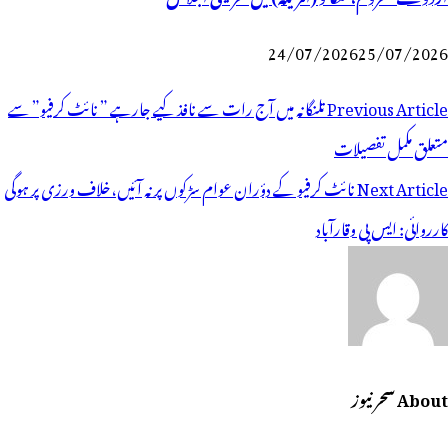
24/07/2026
25/07/2026
وسٹوں
Previous Article
تلنگانہ میں آج رات سے نافذ کیے جارہے ” نائٹ کرفیو” سے
ی
متعلق مکمل تفصیلات
یویگیشن
Next Article
نائٹ کرفیو کے دؤران عوام سڑکوں پر نہ آئیں،خلاف ورزی پر ہوگی
کارروائی: ایس پی وقارآباد
About سحر نیوز