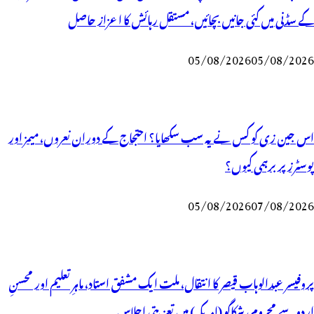
کے سڈنی میں کئی جانیں بچائیں، مستقل رہائش کا اعزاز حاصل
05/08/2026
05/08/2026
اس جین زی کو کس نے یہ سب سکھایا؟ احتجاج کے دوران نعروں، میمز اور
پوسٹرز پر برہمی کیوں؟
05/08/2026
07/08/2026
پروفیسر عبدالوہاب قیصر کا انتقال، ملت ایک مشفق استاد، ماہرِتعلیم اور محسنِ
اردو سے محروم، شکاگو (امریکہ) میں تعزیتی اجلاس