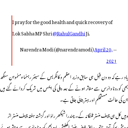
I pray for the good health and quick recovery of
Lok Sabha MP Shri
@RahulGandhi
Ji.
April 20,
— Narendra Modi (@narendramodi)
2021
یاد رہے کہ دو دن قبل ہی سابق وزیر اعظم و کانگریس کے سینئر رہنماءمنموہن سنگھ
بھی کورونا وائرس سے متاثر ہونے کے بعد دہلی کی ایمس میں شریک کروائے گئے ہیں
جن کی حالت مستحکم اور بہتر بتائی جاتی ہے۔
وہیں کل ہی چیف منسٹر تلنگانہ کے۔ چندرا شیکھر راؤ اور گزشتہ ہفتہ چیف منسٹر اتر
پردیش یوگی آدتیہ ناتھ، سابق چیف منسٹر اکھلیش یادو بھی کورونا وائرس سے متاثر ہوئے