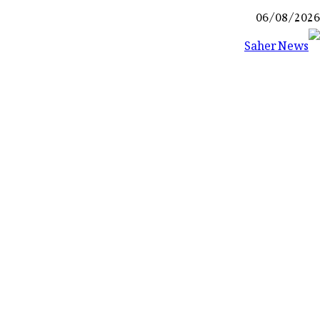
Ski
06/08/2026
t
conten
Saher News
نیوز پورٹل