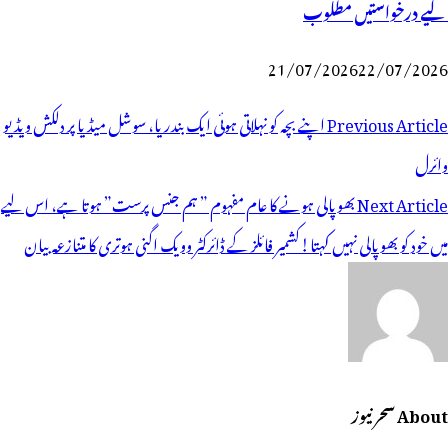
لیے درخواستیں مطلوب
21/07/2026
22/07/2026
وسٹوں
Previous Article
اپنے بچہ کو نہلاتی ہوئی ایک بندریا، سوشل میڈیا پر دلکش ویڈیو
ی
وائرل
یویگیشن
Next Article
بھوپالی ہونے کا عام مفہوم ” ہم جنس پرست” ہوتا ہے، اس لیے
میں خود کو بھوپالی نہیں کہتا!کشمیر فائلز کے ڈائرکٹر وویک اگنی ہوتری کا متنازعہ بیان
About سحر نیوز