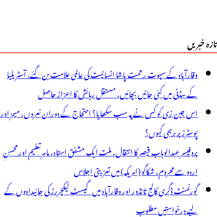
تازہ خبریں
وقارآباد کے سپوت رحمت پاشا انسانیت کی عالمی علامت بن گئے، آسٹریلیا
کے سڈنی میں کئی جانیں بچائیں، مستقل رہائش کا اعزاز حاصل
اس جین زی کو کس نے یہ سب سکھایا؟ احتجاج کے دوران نعروں، میمز اور
پوسٹرز پر برہمی کیوں؟
پروفیسر عبدالوہاب قیصر کا انتقال، ملت ایک مشفق استاد، ماہرِتعلیم اور محسنِ
اردو سے محروم، شکاگو (امریکہ) میں تعزیتی اجلاس
گورنمنٹ ڈگری کالج تانڈور اور وقارآباد میں گیسٹ لیکچررز کی جائیدادوں کے
لیے درخواستیں مطلوب