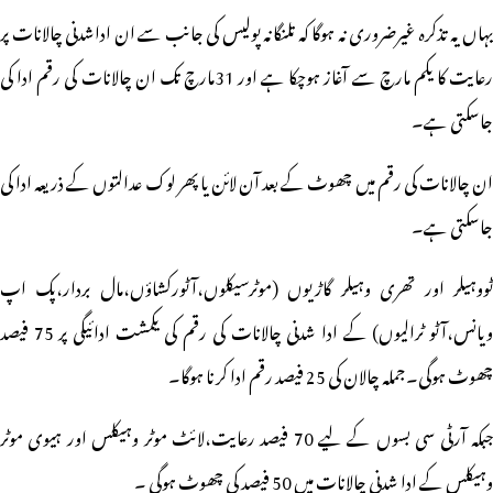
یہاں یہ تذکرہ غیرضروری نہ ہوگا کہ تلنگانہ پولیس کی جانب سے ان اداشدنی چالانات پر
رعایت کا یکم مارچ سے آغاز ہوچکا ہے اور 31مارچ تک ان چالانات کی رقم ادا کی
جاسکتی ہے۔
ان چالانات کی رقم میں چھوٹ کے بعد آن لائن یا پھر لوک عدالتوں کے ذریعہ ادا کی
جاسکتی ہے۔
ٹووہیلر اور تھری وہیلر گاڑیوں (موٹرسیکلوں،آٹورکشاؤں،مال بردار،پک اپ
ویانس،آٹو ٹرالیوں) کے ادا شدنی چالانات کی رقم کی یکمشت ادائیگی پر 75 فیصد
چھوٹ ہوگی۔جملہ چالان کی 25 فیصد رقم ادا کرنا ہوگا۔
جبکہ آرٹی سی بسوں کے لیے 70 فیصد رعایت،لائٹ موٹر وہیکلس اور ہیوی موٹر
وہیکلس کے ادا شدنی چالانات میں 50 فیصد کی چھوٹ ہوگی ۔