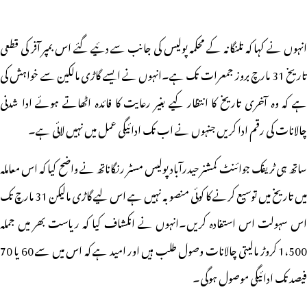
انہوں نے کہا کہ تلنگانہ کے محکمہ پولیس کی جانب سے دئیے گئے اس بمپر آفر کی قطعی
تاریخ 31 مارچ بروز جمعرات تک ہے۔انہوں نے ایسے گاڑی مالکین سے خواہش کی
ہے کہ وہ آخری تاریخ کا انتظار کیے بغیر رعایت کا فائدہ اٹھاتے ہوئے ادا شدنی
چالانات کی رقم ادا کریں جنہوں نے اب تک ادائیگی عمل میں نہیں لائی ہے۔
ساتھ ہی ٹریفک جوائنٹ کمشنر حیدرآباد پولیس مسٹر رنگاناتھ نے واضح کیا کہ اس معاملہ
میں تاریخ میں توسیع کرنے کا کوئی منصوبہ نہیں ہے اس لیے گاڑی مالیکن 31 مارچ تک
اس سہولت اس استفادہ کریں۔انہوں نے انکشاف کیا کہ ریاست بھر میں جملہ
1،500 کروڑ مالیتی چالانات وصول طلب ہیں اور امید ہے کہ اس میں سے 60 یا 70
فیصد تک ادائیگی موصول ہوگی۔