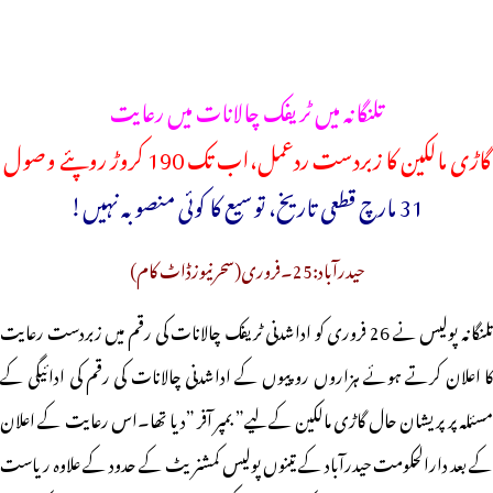
تلنگانہ میں ٹریفک چالانات میں رعایت
گاڑی مالکین کا زبردست ردعمل،اب تک 190 کروڑ روپئے وصول
31 مارچ قطعی تاریخ، توسیع کا کوئی منصوبہ نہیں!
حیدرآباد:25۔فروری(سحرنیوزڈاٹ کام)
تلنگانہ پولیس نے 26 فروری کو اداشدنی ٹریفک چالانات کی رقم میں زبردست رعایت
کا اعلان کرتے ہوئے ہزاروں روپیوں کے اداشدنی چالانات کی رقم کی ادائیگی کے
مسئلہ پر پریشان حال گاڑی مالکین کےلیے” بمپر آفر ”دیا تھا۔اس رعایت کے اعلان
کے بعد دارالحکومت حیدرآباد کے تینوں پولیس کمشنریٹ کے حدود کے علاوہ ریاست