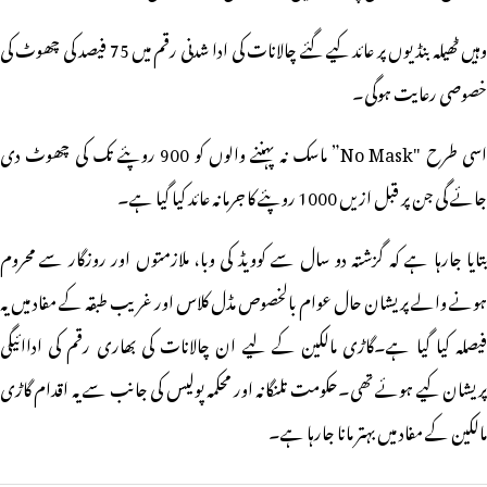
وہیں ٹھیلہ بنڈیوں پر عائد کیے گئے چالانات کی ادا شدنی رقم میں 75 فیصد کی چھوٹ کی
خصوصی رعایت ہوگی۔
اسی طرح "No Mask” ماسک نہ پہننے والوں کو 900 روپئے تک کی چھوٹ دی
جائے گی جن پر قبل ازیں 1000 روپئے کا جرمانہ عائد کیا گیا ہے۔
بتایا جارہا ہے کہ گزشتہ دو سال سے کوویڈ کی وبا، ملازمتوں اور روزگار سے محروم
ہونے والے پریشان حال عوام بالخصوص مڈل کلاس اور غریب طبقہ کے مفاد میں یہ
فیصلہ کیا گیا ہے۔گاڑی مالکین کے لیے ان چالانات کی بھاری رقم کی اداائیگی
پریشان کیے ہوئے تھی۔حکومت تلنگانہ اور محکمہ پولیس کی جانب سے یہ اقدام گاڑی
مالکین کے مفاد میں بہتر مانا جارہا ہے۔