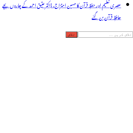
عصری تعلیم اور حفظِ قرآن کا حسین امتزاج، ڈاکٹر عتیق احمد کے چاروں بچے
حافظِ قرآن بن گئے
لاش
ریں
رائے: