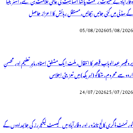
وقارآباد کے سپوت رحمت پاشا انسانیت کی عالمی علامت بن گئے، آسٹریلیا
کے سڈنی میں کئی جانیں بچائیں، مستقل رہائش کا اعزاز حاصل
05/08/2026
05/08/2026
پروفیسر عبدالوہاب قیصر کا انتقال، ملت ایک مشفق استاد، ماہرِتعلیم اور محسنِ
اردو سے محروم، شکاگو (امریکہ) میں تعزیتی اجلاس
24/07/2026
25/07/2026
گورنمنٹ ڈگری کالج تانڈور اور وقارآباد میں گیسٹ لیکچررز کی جائیدادوں کے