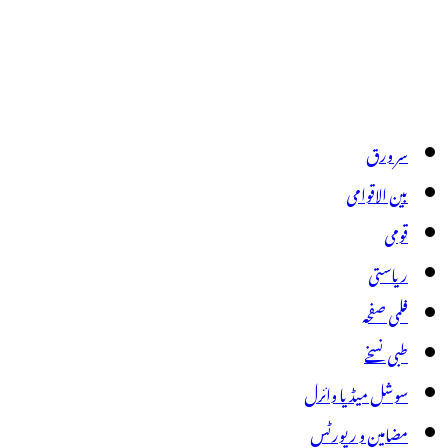
سر ورق
بین الاقوامی
قومی
ریاستی
فلمی صفحہ
طبی نسخے
سوشل میڈیا وائرل
مضامین و رپورٹس