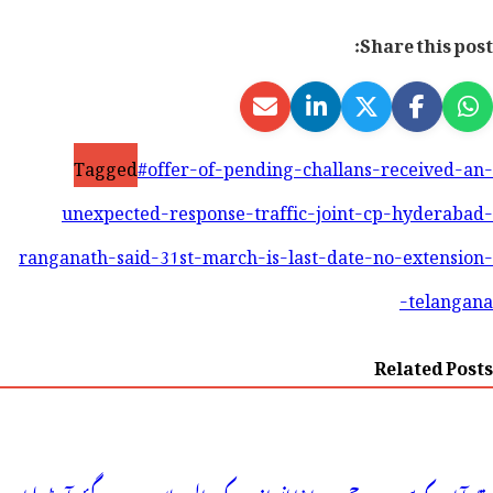
Share this post:
Tagged
#offer-of-pending-challans-received-an-
unexpected-response-traffic-joint-cp-hyderabad-
ranganath-said-31st-march-is-last-date-no-extension-
telangana-
Related Posts