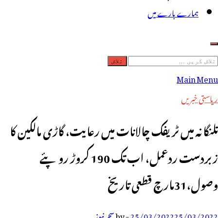
ہمارے بارے میں
لاش
ریں
Main Menu
رائے:
ریاستی خبریں
تلنگانہ میں ٹریفک چالانات میں رعایت، گاڑی مالکین کا
زبردست ردعمل، اب تک 190 کروڑ روپئے
وصول،31مارچ قطعی تاریخ
25/03/2022
25/03/2022
-
by
سحر نیوز