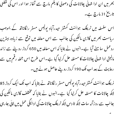
ھر میں
ان ادا شدنی چالانات کی وصولی کا یکم مارچ سے آغاز ہوا اور اس کی قطعی
تاریخ 31 مارچ ہے۔
اس سلسلہ میں ٹریفک جوائنٹ کمشنر حیدرآباد پولیس مسٹر رنگاناتھ کے بموجب
ریاست بھر میں گاڑی مالکین کی جانب سے اس معاملہ میں توقع سے زیادہ بہترین
ردعمل سامنے آیا ہے۔انہوں نے بتایا کہ اس معاملہ میں 650 کروڑ روپئے سے زائد
مالیتی ادا شدنی چالانات کا مسئلہ حل کرلیا گیا ہے۔اس طرح اس جملہ رقم میں سے
رعایت کے بعد اب تک 190 کروڑ روپئے حاصل ہوئے ہیں۔
ٹریفک جوائنٹ کمشنر حیدرآباد پولیس مسٹر رنگاناتھ نے بتایا کہ اب تک ایک کروڑ 85
لاکھ چالانات کا مسئلہ حل کرلیا گیا ہے۔انہوں نے بتایا کہ مختلف گاڑی مالکین کی
جانب سے روزآنہ سات لاکھ تا دس لاکھ ٹریفک چالانات کی ادائیگی عمل میں لائی جارہی
ہے۔