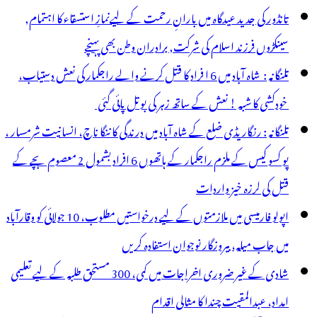
تانڈور کی جدید عیدگاہ میں بارانِ رحمت کے لیےنمازِ استسقاء کا اہتمام,
سینکڑوں فرزند اسلام کی شرکت, برادران وطن بھی پہنچے
تلنگانہ : شاہ آباد میں 6 ا فراد کا قتل کرنے والے راجکمار کی نعش دستیاب،
خودکشی کا شبہ ! نعش کے ساتھ زہر کی بوتل پائی گئی
تلنگانہ : رنگاریڈی ضلع کے شاہ آباد میں درندگی کا ننگا ناچ، انسانیت شرمسار ،
پو کسو کیس کے ملزم راجکمار کے ہاتھوں 6 افراد بشمول 2 معصوم بچے کے
قتل کی لرزہ خیز واردات
اپولو فارمیسی میں ملازمتوں کے لیے درخواستیں مطلوب، 10 جولائی کو وقارآباد
میں جاب میلہ، بیروزگار نوجوان استفادہ کریں
شادی کے غیر ضروری اخراجات میں کمی، 300 مستحق طلبہ کے لیے تعلیمی
امداد، عبدالمقیت چندا کا مثالی اقدام