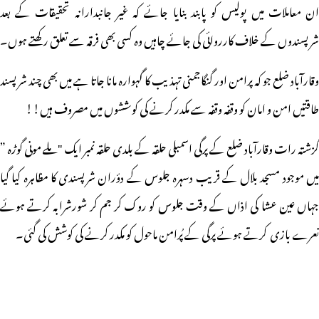
ان معاملات میں پولیس کو پابند بنایا جائے کہ غیر جانبدارانہ تحقیقات کے بعد
شرپسندوں کے خلاف کارروائی کی جائے چاہیں وہ کسی بھی فرقہ سے تعلق رکھتے ہوں۔
وقارآباد ضلع جو کہ پرامن اور گنگاجمنی تہذیب کا گہوارہ مانا جاتا ہے میں بھی چند شرپسند
طاقتیں امن و امان کو وقفہ وقفہ سے مکدر کرنے کی کوششوں میں مصروف ہیں!!
گزشتہ رات وقارآباد ضلع کے پرگی اسمبلی حلقہ کے بلدی حلقہ نمبر ایک "ملے مونی گوڑہ ”
میں موجود مسجد بلال کے قریب دسہرہ جلوس کے دؤران شرپسندی کا مظاہرہ کیا گیا
جہاں عین عشا کی اذاں کے وقت جلوس کو روک کر جم کر شورشرابہ کرتے ہوئے
نعرے بازی کرتے ہوئے
پرگی کے پُرامن ماحول کو مکدر کرنے کی کوشش کی گئی۔