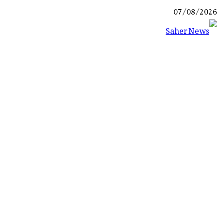
Ski
07/08/2026
t
conten
Saher News
نیوز پورٹل