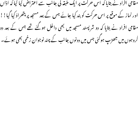
مقامی افراد نے بتایا کہ اس حرکت پر ایک طبقہ کی جانب سے اعتراض کیا گیا کہ اذاں
اور نماز کے موقع پر اس حرکت کو بند کیا جائے جس کے بعد مسجد پر پتھراؤ کیا گیا!!
مقامی افراد نے بتایا کہ دو شرپسند مسجد میں بھی داخل ہوگئے تھے جس کے بعد دو
گروہوں میں جھڑپ ہوگئی جس میں دونوں جانب کے چند نوجوان زخمی بھی ہوئے۔