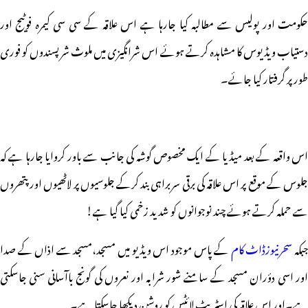
حکومت اور پولیس سے مطالبہ کیا جارہا ہے اس علاقہ کے سی سی کیمرہ فوٹیج اور
دستیاب ویڈیوس کا مشاہدہ کرتے ہوئے اس شرانگیزی میں ملوث شرپسندوں کو فوری
طور پر گرفتار کیا جائے۔
اس واقعہ کے بعد میڈیا کے ایک مخصوص گوشہ کی جانب سے باور کروایا جارہا ہے کہ
جلوس کے موقع پر اس علاقہ کی برقی سربراہی بند کرکے جلوسیوں پر لاٹھیوں اور پتھروں
سے حملہ کرتے ہوئے چند نوجوانوں کو شدید زخمی کیا گیا ہے!
بکہ
سحرنیوزڈاٹ کام
کے پاس موجود اس ویڈیو میں مسجد،مسجد سے اذاں کے صدا
اور اسی دؤران مسجد کے سامنے شور شرابہ اور نعروں کی گونج باآسانی سنی جاسکتی
ہے۔اور اس علاقہ کی اسٹریٹ لائٹس کو روشن دیکھا جاسکتا ہے۔