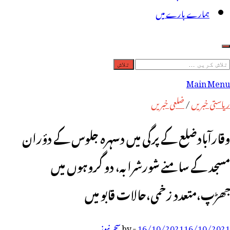
ہمارے بارے میں
لاش
ریں
Main Menu
رائے:
ریاستی خبریں
/
ضلعی خبریں
وقارآبادضلع کے پرگی میں دسہرہ جلوس کے دؤران
مسجد کے سامنے شورشرابہ، دو گروہوں میں
جھڑپ،متعدد زخمی،حالات قابو میں
16/10/2021
16/10/2021
-
by
سحر نیوز