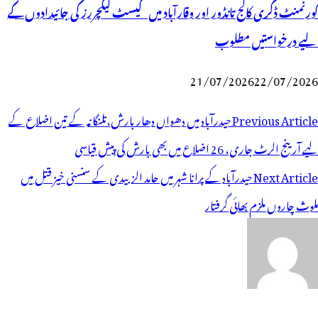
گورنمنٹ ڈگری کالج تانڈور اور وقارآباد میں گیسٹ لیکچررز کی جائیدادوں کے
لیے درخواستیں مطلوب
21/07/2026
22/07/2026
وسٹوں
Previous Article
حیدرآباد میں دھواں دھار بارش،تلنگانہ کے تین اضلاع کے
ی
لیے آرینج الرٹ جاری، 26 اضلاع میں بھی بارش کی پیش قیاسی
یویگیشن
Next Article
حیدرآباد کے پرانا شہر میں حامد الزبیدی کے سنسنی خیز قتل میں
ملوث چاروں ملزم بھائی گرفتار