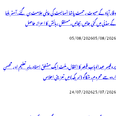
وقارآباد کے سپوت رحمت پاشا انسانیت کی عالمی علامت بن گئے، آسٹریلیا
کے سڈنی میں کئی جانیں بچائیں، مستقل رہائش کا اعزاز حاصل
05/08/2026
05/08/2026
پروفیسر عبدالوہاب قیصر کا انتقال، ملت ایک مشفق استاد، ماہرِتعلیم اور محسنِ
اردو سے محروم، شکاگو (امریکہ) میں تعزیتی اجلاس
24/07/2026
25/07/2026