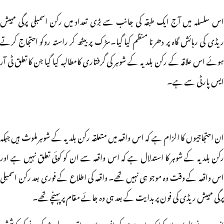
اس سلسلہ میں آج ایک طبقہ کی جانب سے بڑی تعداد میں رکن اسمبلی پرگی مہیش
ریڈی کی رہائش گاہ پر دھرنا منظم کیا گیا۔سڑک پر بیٹھ کر راستہ روکو احتجاج کرتے
ہوئے اس علاقہ کے رکن بلدیہ کے شوہر کی گرفتاری کامطالبہ کیا گیا جن کا تعلق ٹی آر
ایس پارٹی سے ہے۔
ان احتجاجیوں کا الزام ہے کہ اس واقعہ میں متعلقہ رکن بلدیہ کے شوہر ملوث ہیں جبکہ
رکن بلدیہ کے شوہر کا استدلال ہے کہ اس واقعہ سے ان کو کوئی تعلق نہیں ہے اور
اس واقعہ کے وقت وہ موجو ہی نہیں تھے۔ واقعہ کی اطلاع کے فوری بعد رکن اسمبلی
پرگی مہیش ریڈی کی فون پر ہدایت کے بعد ہی وہ جائے مقام پر پہنچے تھے۔
انہوں نے الزام عائد کیا کہ جان بوجھ کر انہیں اس واقعہ میں ملوث کرنے کی کوشش