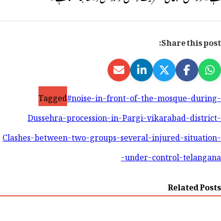
Share this post:
Tagged
#noise-in-front-of-the-mosque-during-
Dussehra-procession-in-Pargi-vikarabad-district-
Clashes-between-two-groups-several-injured-situation-
under-control-telangana-
Related Posts