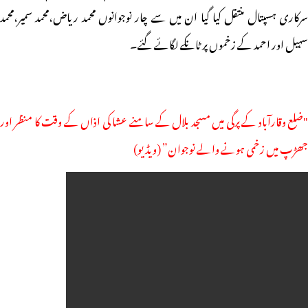
سرکاری ہسپتال منتقل کیا گیا ان میں سے چار نوجوانوں محمد ریاض،محمد سمیر،محمد
سہیل اور احمد کے زخموں پر ٹانکے لگائے گئے۔
"ضلع وقارآباد کے پرگی میں مسجد بلال کے سامنے عشا کی اذاں کے وقت کا منظر اور
جھڑپ میں زخمی ہونے والے نوجوان” (ویڈیو)