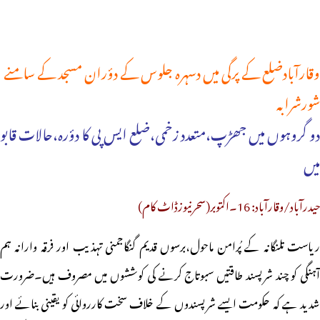
وقارآبادضلع کے پرگی میں دسہرہ جلوس کے دؤران مسجد کے سامنے
شورشرابہ
دو گروہوں میں جھڑپ،متعدد زخمی،ضلع ایس پی کا دؤرہ،حالات قابو
میں
حیدرآباد/وقارآباد: 16۔اکتوبر(سحرنیوزڈاٹ کام)
ریاست تلنگانہ کے پُرامن ماحول،برسوں قدیم گنگاجمنی تہذیب اور فرقہ وارانہ ہم
آہنگی کو چند شرپسند طاقتیں سبوتاج کرنے کی کوششوں میں مصروف ہیں۔ضرورت
شدید ہے کہ حکومت ایسے شرپسندوں کے خلاف سخت کارروائی کو یقینی بنائے اور