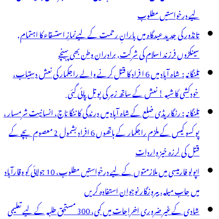
لیے درخواستیں مطلوب
تانڈور کی جدید عیدگاہ میں بارانِ رحمت کے لیےنمازِ استسقاء کا اہتمام,
سینکڑوں فرزند اسلام کی شرکت, برادران وطن بھی پہنچے
تلنگانہ : شاہ آباد میں 6 ا فراد کا قتل کرنے والے راجکمار کی نعش دستیاب،
خودکشی کا شبہ ! نعش کے ساتھ زہر کی بوتل پائی گئی
تلنگانہ : رنگاریڈی ضلع کے شاہ آباد میں درندگی کا ننگا ناچ، انسانیت شرمسار ،
پو کسو کیس کے ملزم راجکمار کے ہاتھوں 6 افراد بشمول 2 معصوم بچے کے
قتل کی لرزہ خیز واردات
اپولو فارمیسی میں ملازمتوں کے لیے درخواستیں مطلوب، 10 جولائی کو وقارآباد
میں جاب میلہ، بیروزگار نوجوان استفادہ کریں
شادی کے غیر ضروری اخراجات میں کمی، 300 مستحق طلبہ کے لیے تعلیمی