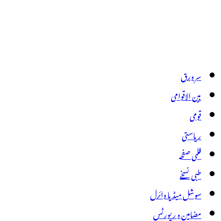
سر ورق
بین الاقوامی
قومی
ریاستی
فلمی صفحہ
طبی نسخے
سوشل میڈیا وائرل
مضامین و رپورٹس