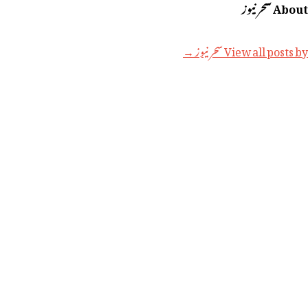
About سحر نیوز
View all posts by سحر نیوز →