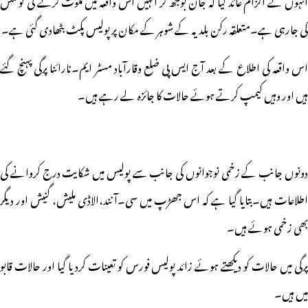
کی جارہی ہے۔متعلقہ رکن بلدیہ کے شوہر کے مکان پر پولیس پکٹ بٹھادی گئی ہے۔
اس واقعہ کی اطلاع کے بعد آج ایس پی ضلع وقارآباد مسٹر ایم۔نارائنا پرگی پہنچ گئے
ہیں اور وہیں کیمپ کرتے ہوئے حالات کا جائزہ لے رہے ہیں۔
دونوں جانب کے زخمی نوجوانوں کی جانب سے پولیس میں شکایت درج کروانے کی
اطلاعات ہیں۔بتایا گیا ہے کہ اس جھڑپ میں سی۔آنند،الاڈی ملیش، گنیش اور دیگر
بھی زخمی ہوئے ہیں۔
پرگی میں حالات کو دیکھتے ہوئے زائد پولیس فورس کو تعینات کردیا گیا اور حالات قابو
میں ہیں۔