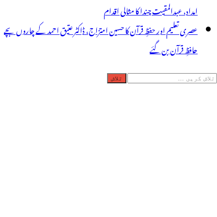
امداد، عبدالمقیت چندا کا مثالی اقدام
عصری تعلیم اور حفظِ قرآن کا حسین امتزاج، ڈاکٹر عتیق احمد کے چاروں بچے
حافظِ قرآن بن گئے
لاش
ریں
رائے: