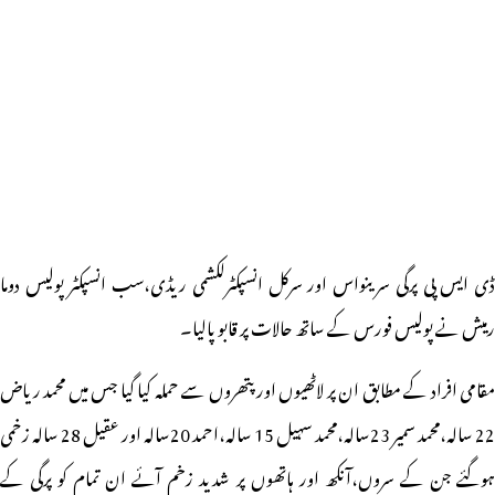
ڈی ایس پی پرگی سرینواس اور سرکل انسپکٹرلکشمی ریڈی،سب انسپکٹر پولیس دوما
رمیش نے پولیس فورس کے ساتھ حالات پر قابو پالیا۔
مقامی افراد کے مطابق ان پر لاٹھیوں اور پتھروں سے حملہ کیا گیا جس میں محمد ریاض
22 سالہ،محمد سمیر 23سالہ،محمد سہیل 15 سالہ،احمد 20سالہ اور عقیل 28 سالہ زخمی
ہوگئے جن کے سروں،آنکھ اور ہاتھوں پر شدید زخم آئے ان تمام کو پرگی کے