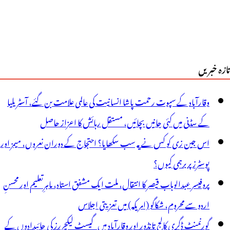
تازہ خبریں
وقارآباد کے سپوت رحمت پاشا انسانیت کی عالمی علامت بن گئے، آسٹریلیا
کے سڈنی میں کئی جانیں بچائیں، مستقل رہائش کا اعزاز حاصل
اس جین زی کو کس نے یہ سب سکھایا؟ احتجاج کے دوران نعروں، میمز اور
پوسٹرز پر برہمی کیوں؟
پروفیسر عبدالوہاب قیصر کا انتقال، ملت ایک مشفق استاد، ماہرِتعلیم اور محسنِ
اردو سے محروم، شکاگو (امریکہ) میں تعزیتی اجلاس
گورنمنٹ ڈگری کالج تانڈور اور وقارآباد میں گیسٹ لیکچررز کی جائیدادوں کے