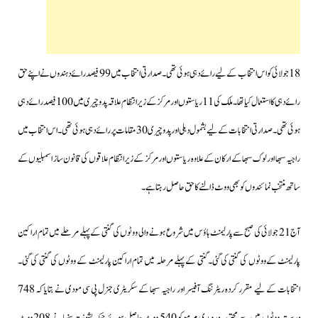
18 جولائی کو اس انتخاب کے لیے رائے دہی ہوئی تھی۔صدارتی انتخاب میں 99 فیصد رائے دہندوں نےاپنے حق
رائے دہی کااستعمال کیاتھا۔ ملک کی 11 ریاستوں اور مرکز کے زیر انتظام علاقہ پدوچیری میں 100 فیصد رائے دہی
ہوئی تھی۔صدارتی انتخابات کے لیے بشمول دہلی اور پدو چیری 30 مقامات پر رائے دہی ہوئی تھی۔اس انتخاب میں
راجیہ سبھا اور لوک سبھا کے ارکان کے علاوہ ریاستوں اور مرکز کے زیر انتظام علاقوں کی قانون ساز اسمبلیوں کے
ساتھ منتخب نمائندوں کو بھی ووٹ ڈالنے کا حق حاصل رہتاہے۔
آج21 جولائی کی صبح سے پارلیمنٹ ہاؤس میں شروع ہونے والی ووٹوں کی گنتی کے پہلے مرحلے میں تمام اراکین
پارلیمنٹ کےووٹوں کی گنتی کی گئی۔گنتی کے پہلے مرحلہ میں تمام اراکین پارلیمنٹ کے ووٹوں کی گنتی کی گئی۔
انتخابات کے لیے مقرر کردہ ریٹرننگ آفیسر اور راجیہ سبھا کے سکریٹری جنرل پی سی مودی نے بتایا کہ 748