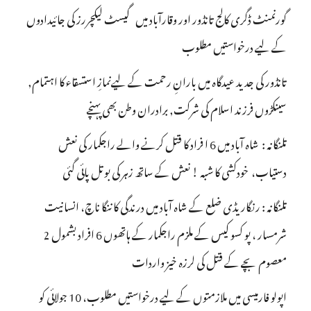
گورنمنٹ ڈگری کالج تانڈور اور وقارآباد میں گیسٹ لیکچررز کی جائیدادوں
کے لیے درخواستیں مطلوب
تانڈور کی جدید عیدگاہ میں بارانِ رحمت کے لیےنمازِ استسقاء کا اہتمام,
سینکڑوں فرزند اسلام کی شرکت, برادران وطن بھی پہنچے
تلنگانہ : شاہ آباد میں 6 ا فراد کا قتل کرنے والے راجکمار کی نعش
دستیاب، خودکشی کا شبہ ! نعش کے ساتھ زہر کی بوتل پائی گئی
تلنگانہ : رنگاریڈی ضلع کے شاہ آباد میں درندگی کا ننگا ناچ، انسانیت
شرمسار ، پو کسو کیس کے ملزم راجکمار کے ہاتھوں 6 افراد بشمول 2
معصوم بچے کے قتل کی لرزہ خیز واردات
اپولو فارمیسی میں ملازمتوں کے لیے درخواستیں مطلوب، 10 جولائی کو