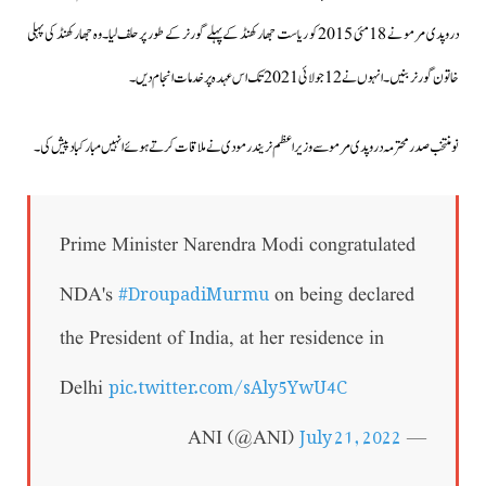
دروپدی مرمو نے 18 مئی 2015 کو ریاست جھارکھنڈ کے پہلے گورنر کے طور پر حلف لیا۔وہ جھارکھنڈ کی پہلی
خاتون گورنر بنیں۔انہوں نے 12 جولائی 2021 تک اس عہدہ پر خدمات انجام دیں۔
نومنتخب صدر محترمہ دروپدی مرمو سے وزیراعظم نریندر مودی نے ملاقات کرتے ہوئے انہیں مبارکباد پیش کی۔
Prime Minister Narendra Modi congratulated
#DroupadiMurmu
NDA's
on being declared
the President of India, at her residence in
pic.twitter.com/sAly5YwU4C
Delhi
July 21, 2022
— ANI (@ANI)