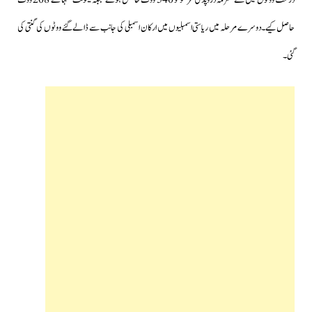
درست ووٹوں میں سے محترمہ دروپدی مرمو کو 540 ووٹ حاصل ہوئے جبکہ یشونت سنہا نے 208 ووٹ
حاصل کیے۔دوسرے مرحلہ میں ریاستی اسمبلیوں میں ارکان اسمبلی کی جانب سے ڈالے گئے ووٹوں کی گنتی کی
گئی۔