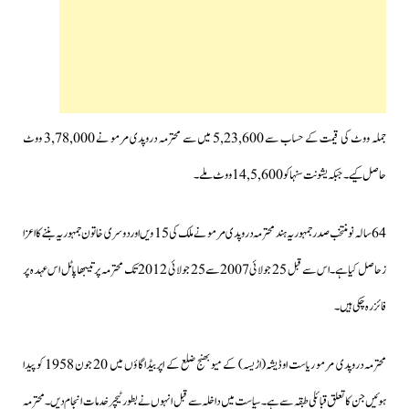
جملہ ووٹ کی قیمت کے حساب سے 5,23,600 میں سے محترمہ دروپدی مرمو نے 3,78,000 ووٹ
حاصل کیے۔جبکہ یشونت سنہا کو 14,5,600 ووٹ ملے۔
64 سالہ نومنتخب صدرجمہوریہ ہند محترمہ دروپدی مرمو نے ملک کی 15 ویں اور دوسری خاتون جمہوریہ بننے کا اعزا
زحاصل کیا ہے۔اس سے قبل 25 جولائی 2007 سے 25 جولائی 2012 تک محترمہ پرتیبھا پاٹل اس عہدہ پر
فائز رہ چکی ہیں۔
محترمہ دروپدی مرمو ریاست اوڈیشہ(اڑیسہ) کے میوبھنج ضلع کے اپربیڈا گاؤں میں 20 جون 1958 کو پیدا
ہوئیں جن کا تعلق قبائلی طبقہ سے ہے۔سیاست میں داخلہ سے قبل انہوں نے بطور ٹیچرخدمات انجام دیں۔محترمہ