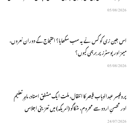
05/08/2026
اس جین زی کو کس نے یہ سب سکھایا؟ احتجاج کے دوران نعروں،
میمز اور پوسٹرز پر برہمی کیوں؟
05/08/2026
پروفیسر عبدالوہاب قیصر کا انتقال، ملت ایک مشفق استاد، ماہرِتعلیم
اور محسنِ اردو سے محروم، شکاگو (امریکہ) میں تعزیتی اجلاس
24/07/2026