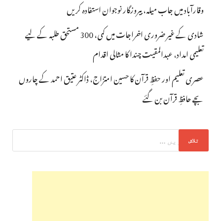
وقارآباد میں جاب میلہ، بیروزگار نوجوان استفادہ کریں
شادی کے غیر ضروری اخراجات میں کمی، 300 مستحق طلبہ کے لیے
تعلیمی امداد، عبدالمقیت چندا کا مثالی اقدام
عصری تعلیم اور حفظِ قرآن کا حسین امتزاج، ڈاکٹر عتیق احمد کے چاروں
بچے حافظِ قرآن بن گئے