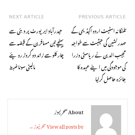
NEXT ARTICLE
PREVIOUS ARTICLE
تلنگانہ اسٹیٹ اردو اکیڈیمی کے
حیدرآباد ایرپورٹ پر دبئی سے
صدرنشین کی حیثیت سے خواجہ
پہنچے تین مسافرین کے قبضہ سے
مجیب الدین نے ریاستی وزرا
چار کلو سے زائد دو کروڑ روپئے
کی موجودگی میں اپنے عہدہ کا
مالیتی سونا ضبط
جائزہ حاصل کرلیا
About سحر نیوز
View all posts by سحر نیوز →