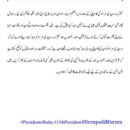
محترمہ دروپدی مرمو کی کامیابی کے بعد وزیراعظم نریندرمودی،وزیردفاع راج ناتھ سنگھ،کانگریسی لیڈر راہول
گاندھی سمیت مختلف قومی قائدین نے انہیں مبارکباد پیش کی ہے۔جبکہ شکست زدہ صدارتی امیدوار یشونت سنہا
نے اپنی شکست قبول کرتے ہوئے نومنتخب صدر جمہوریہ ہند محترمہ دروپدی مرمو کو مبارکباد دیتے ہوئے کہا کہ
دروپدی مرمو کو ان کی کامیابی پر دلی مبارکباد دیتا ہوں۔ مجھے امید ہے کہ درحقیقت،ہر ہندوستانی یہ توقع رکھتا ہے
کہ 15 ویں صدر جمہوریہ ہند کے طور پر وہ آئین کی محافظ کے طور پر بغیر کسی خوف اور احسان کے کام کریں۔میں
اہل وطن کے ساتھ ان کے لیے نیک خواہشات کا اظہار کرتا ہوں۔
#DroupadiMurmu
PresidentofIndia #15thPresident#