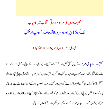
محترمہ دروپدی مرمو صدارتی انتخاب میں کامیاب
ملک کی 15 ویں اور دوسری خاتون صدر جمہوریہ ہندمنتخب
نئی دہلی:21۔جولائی(سحرنیوزڈاٹ کام/ایجنسیز)
محترمہ دروپدی مرمو
ووٹوں کی گنتی مکمل ہونے کے بعد آج بھاری اکثریت سے کامیابی حاصل کرتےہوئے
ملک کے جلیل القدر صدرجمہوریہ ہند عہدہ پرمنتخب ہوگئیں۔محترمہ دروپدی مرمو برسراقتدار بی جے پی قیادت والی
نیشنل ڈیموکریٹک الائنس (این ڈی اے)کی امیدوار تھیں۔صدر جمہوریہ ہندکےاس عہدہ کےلیے یونائیٹڈ
پروگریسو الائنس (یو پی اے)کے امیدوار یشونت سنہا کو شکست کا سامنا کرنا پڑا۔آج رات 30-9 بجے باقاعدہ
سرکاری طور پر محترمہ دروپدی مرمو کے صدر جمہوریہ منتخب ہونے کا اعلان کردیا گیا۔