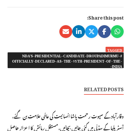
Share this post:
TAGGED
#NDA'S-PRESIDENTIAL-CANDIDATE-DROUPADIMURMU-
OFFICIALLY-DECLARED-AS-THE-15TH-PRESIDENT-OF-THE-
INDIA-
RELATED POSTS
وقارآباد کے سپوت رحمت پاشا انسانیت کی عالمی علامت بن گئے،
آسٹریلیا کے سڈنی میں کئی جانیں بچائیں، مستقل رہائش کا اعزاز حاصل