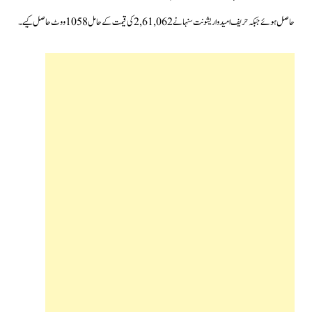
حاصل ہوئے جبکہ حریف امیدوار یشونت سنہا نے 2,61,062 کی قیمت کے حامل 1058 ووٹ حاصل کیے۔