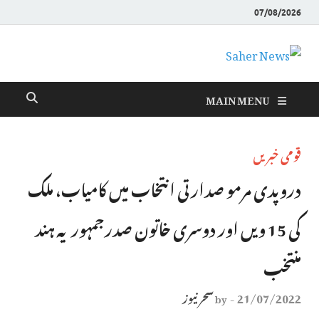
07/08/2026
Saher News
نیوز پورٹل
MAIN MENU
قومی خبریں
دروپدی مرمو صدارتی انتخاب میں کامیاب، ملک
کی 15 ویں اور دوسری خاتون صدرجمہوریہ ہند
منتخب
21/07/2022
سحر نیوز
by
-