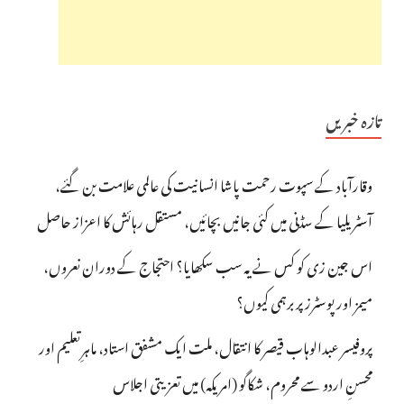
تازہ خبریں
وقارآباد کے سپوت رحمت پاشا انسانیت کی عالمی علامت بن گئے،
آسٹریلیا کے سڈنی میں کئی جانیں بچائیں، مستقل رہائش کا اعزاز حاصل
اس جین زی کو کس نے یہ سب سکھایا؟ احتجاج کے دوران نعروں،
میمز اور پوسٹرز پر برہمی کیوں؟
پروفیسر عبدالوہاب قیصر کا انتقال، ملت ایک مشفق استاد، ماہرِتعلیم اور
محسنِ اردو سے محروم، شکاگو (امریکہ) میں تعزیتی اجلاس