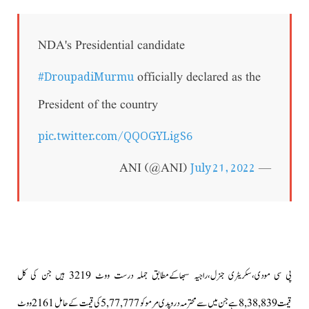
NDA's Presidential candidate
#DroupadiMurmu
officially declared as the
President of the country
pic.twitter.com/QQOGYLigS6
July 21, 2022
— ANI (@ANI)
پی سی مودی،سکریٹری جنرل،راجیہ سبھاکےمطابق جملہ درست ووٹ 3219 ہیں جن کی کل
قیمت 8,38,839 ہے جن میں سے محترمہ دروپدی مرمو کو 5,77,777 کی قیمت کے حامل 2161 ووٹ