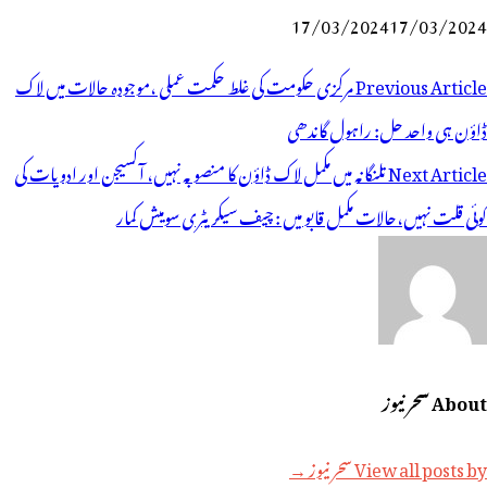
17/03/2024
17/03/2024
وسٹوں
Previous Article
مرکزی حکومت کی غلط حکمت عملی ،موجودہ حالات میں لاک
ی
ڈاؤن ہی واحد حل: راہول گاندھی
یویگیشن
Next Article
تلنگانہ میں مکمل لاک ڈاؤن کا منصوبہ نہیں، آکسیجن اور ادویات کی
کوئی قلت نہیں،حالات مکمل قابو میں : چیف سیکریٹری سومیش کمار
About سحر نیوز
View all posts by سحر نیوز →