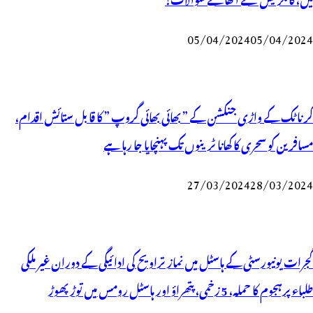
05/04/2024
05/04/2024
کرناٹک کے واڑی جنکشن کے ” بھائی بھائی گروپ ” کا قابل ستائش اقدام،
مسافرین کو سحری کا کھانا ٹرینوں تک پہنچایا جا رہا ہے
27/03/2024
28/03/2024
گجرات یونیورسٹی کے ہاسٹل میں نماز تراویح کی ادائیگی کے دوران غیر ملکی
طلباء پرہجوم کا حملہ، 5 زخمی، پتھراؤ اور ہاسٹل رومس میں توڑ پھوڑ