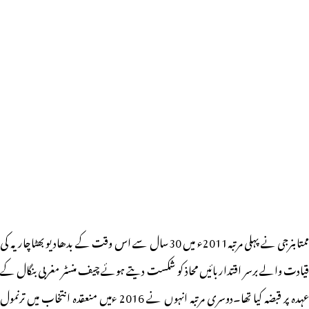
ممتابنرجی نے پہلی مرتبہ2011ء میں 30سال سے اس وقت کے بدھادیو بھٹاچاریہ کی
قیادت والے برسر اقتداربائیں محاذ کو شکست دیتے ہوئے چیف منسٹر مغربی بنگال کے
عہدہ پر قبضہ کیا تھا۔دوسری مرتبہ انہوں نے 2016 ءمیں منعقدہ انتخاب میں ترنمول