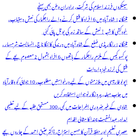
سینکڑوں فرزند اسلام کی شرکت, برادران وطن بھی پہنچے
تلنگانہ : شاہ آباد میں 6 ا فراد کا قتل کرنے والے راجکمار کی نعش دستیاب،
خودکشی کا شبہ ! نعش کے ساتھ زہر کی بوتل پائی گئی
تلنگانہ : رنگاریڈی ضلع کے شاہ آباد میں درندگی کا ننگا ناچ، انسانیت شرمسار ،
پو کسو کیس کے ملزم راجکمار کے ہاتھوں 6 افراد بشمول 2 معصوم بچے کے
قتل کی لرزہ خیز واردات
اپولو فارمیسی میں ملازمتوں کے لیے درخواستیں مطلوب، 10 جولائی کو وقارآباد
میں جاب میلہ، بیروزگار نوجوان استفادہ کریں
شادی کے غیر ضروری اخراجات میں کمی، 300 مستحق طلبہ کے لیے تعلیمی
امداد، عبدالمقیت چندا کا مثالی اقدام
عصری تعلیم اور حفظِ قرآن کا حسین امتزاج، ڈاکٹر عتیق احمد کے چاروں بچے