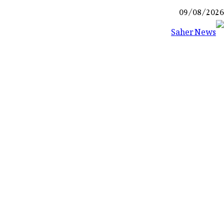
Ski
09/08/2026
t
conten
Saher News
نیوز پورٹل