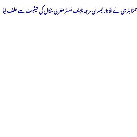
ممتابنرجی نےلگاتار تیسری مرتبہ چیف منسٹرمغربی بنگال کی حیثیت سےحلف لیا