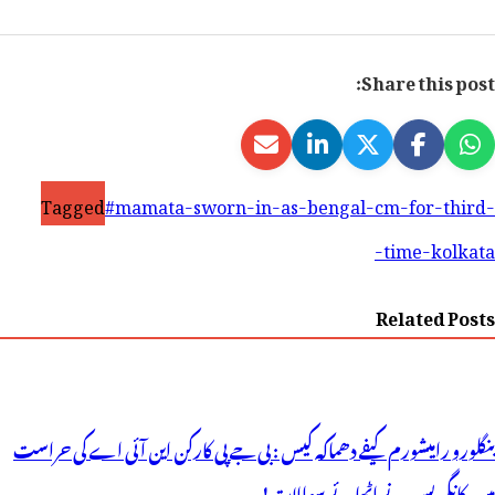
Share this post:
Tagged
#mamata-sworn-in-as-bengal-cm-for-third-
time-kolkata-
Related Posts
بنگلورو رامیشورم کیفے دھماکہ کیس : بی جے پی کارکن این آئی اے کی حراست
میں، کانگریس نے اٹھائے سوالات!