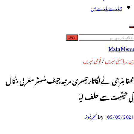
ہمارے بارے میں
لاش
ریں
Main Menu
رائے:
بین ریاستی خبریں
/
قومی خبریں
ممتابنرجی نےلگاتار تیسری مرتبہ چیف منسٹر مغربی بنگال
کی حیثیت سے حلف لیا
05/05/2021
-
by
سحر نیوز