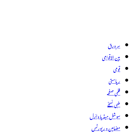
سر ورق
بین الاقوامی
قومی
ریاستی
فلمی صفحہ
طبی نسخے
سوشل میڈیا وائرل
مضامین و رپورٹس