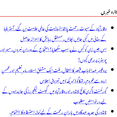
تازہ خبریں
وقارآباد کے سپوت رحمت پاشا انسانیت کی عالمی علامت بن گئے، آسٹریلیا
کے سڈنی میں کئی جانیں بچائیں، مستقل رہائش کا اعزاز حاصل
اس جین زی کو کس نے یہ سب سکھایا؟ احتجاج کے دوران نعروں، میمز اور
پوسٹرز پر برہمی کیوں؟
پروفیسر عبدالوہاب قیصر کا انتقال، ملت ایک مشفق استاد، ماہرِتعلیم اور محسنِ
اردو سے محروم، شکاگو (امریکہ) میں تعزیتی اجلاس
گورنمنٹ ڈگری کالج تانڈور اور وقارآباد میں گیسٹ لیکچررز کی جائیدادوں کے
لیے درخواستیں مطلوب
تانڈور کی جدید عیدگاہ میں بارانِ رحمت کے لیےنمازِ استسقاء کا اہتمام,