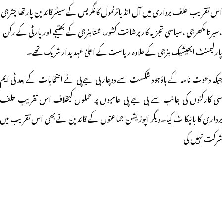
اس تقریب حلف برداری میں آل انڈیاترنمول کانگریس کے سینئرقائدین پارتھا چٹرجی
،سبرتا مکھرجی ،سیاسی تجزیہ کارپرشانت کشور، ممتابنرجی کے بھتیجے اور پارٹی کے رکن
پارلیمنٹ ابھیشیک بنرجی کے علاوہ ریاست کے اعلیٰ عہدیدار شریک تھے۔
جبکہ دعوت نامہ کے باؤجود شکست سے دوچار بی جے پی نے انتخابات کے بعد ٹی ایم
سی کارکنوں کی جانب سے بی جے پی حامیوں پر حملوں کیخلاف اس تقریب حلف
برداری کا بائیکا ٹ کیا۔دیگر اپوزیشن جماعتوں کے قائدین نے بھی اس تقریب میں
شرکت نہیں کی