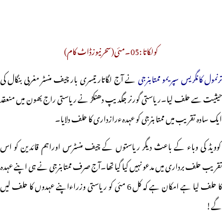
کولکاتا :05۔مئی(سحرنیوزڈاٹ کام)
رنمول کانگریس سپریمو ممتابنرجی
نے آج لگاتار تیسری بار چیف منسٹر مغربی بنگال کی
حیثیت سے حلف لیا۔ریاستی گورنر جگدیپ دھنکڑ نے ریاستی راج بھون میں منعقد
ایک سادہ تقریب میں ممتا بنرجی کو عہدہءرازداری کا حلف دلایا۔
کوویڈ کی وباء کے باعث دیگر ریاستوں کے چیف منسٹرس اوراہم قائدین کو اس
تقریب حلف برداری میں مدعو نہیں کیا گیا تھا۔آج صرف ممتابنرجی نے ہی اپنے عہدہ
کا حلف لیا ہے امکان ہے کہ کل 6 مئی کو ریاستی وزراءاپنے عہدوں کا حلف لیں
گے!