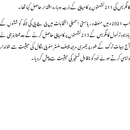
کانگریس کی 211 نشستوں پر کامیابی کے ذریعہ دوبارہ اقتدار حاصل کیا تھا۔
اب 2021ء میں منعقدہ ریاستی اسمبلی انتخابات میں بی جے پی کی لاکھ کوششوں کے
باؤجود ترنمول کانگریس کے 213 نشستوں پر کامیابی حاصل کرنے کے بعدممتابنرجی نے
آج ہیاٹ ٹرک کے طور پر تیسری مرتبہ چیف منسٹر مغربی بنگال کی حیثیت سے شاندار
واپسی کرتے ہوئے خود کو ناقابل تسخیر کی حیثیت سے پیش کردیا۔