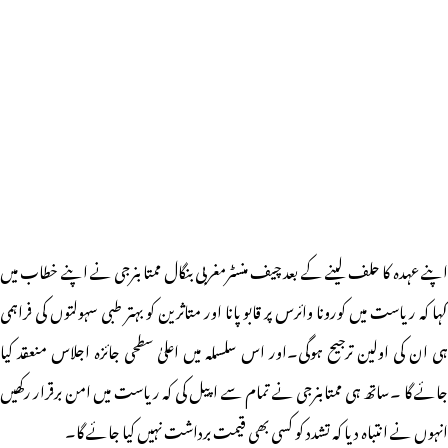
اپنے عہدہ کا حلف لینے کے بعد چیف منسٹرمغربی بنگال ممتا بنرجی نے اپنے خطاب میں
کہا کہ ریاست میں کورونا وائرس پر قابو پانا اور متاثرین کو بہتر طبی سہولتوں کی فراہمی
ہی ان کی اولین ترجیح ہوگی۔اور اس سلسلہ میں اعلیٰ سطحی جائزہ اجلاس منعقد کیا
جائے گا ۔ساتھ ہی ممتابنرجی نے تمام سے اپیل کی کہ ریاست میں امن برقرار رکھیں
انہوں نے انتباہ دیا کہ تشدد کو کسی بھی قیمت برداشت نہیں کیا جائے گا۔