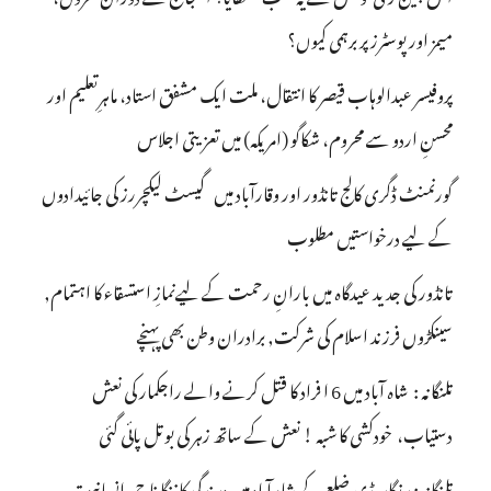
میمز اور پوسٹرز پر برہمی کیوں؟
پروفیسر عبدالوہاب قیصر کا انتقال، ملت ایک مشفق استاد، ماہرِتعلیم اور
محسنِ اردو سے محروم، شکاگو (امریکہ) میں تعزیتی اجلاس
گورنمنٹ ڈگری کالج تانڈور اور وقارآباد میں گیسٹ لیکچررز کی جائیدادوں
کے لیے درخواستیں مطلوب
تانڈور کی جدید عیدگاہ میں بارانِ رحمت کے لیےنمازِ استسقاء کا اہتمام,
سینکڑوں فرزند اسلام کی شرکت, برادران وطن بھی پہنچے
تلنگانہ : شاہ آباد میں 6 ا فراد کا قتل کرنے والے راجکمار کی نعش
دستیاب، خودکشی کا شبہ ! نعش کے ساتھ زہر کی بوتل پائی گئی
تلنگانہ : رنگاریڈی ضلع کے شاہ آباد میں درندگی کا ننگا ناچ، انسانیت