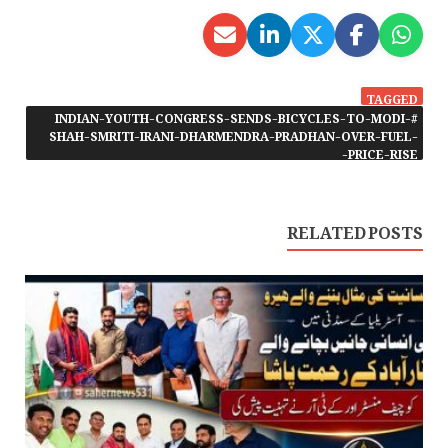
TAGGED
#INDIAN-YOUTH-CONGRESS-SENDS-BICYCLES-TO-MODI-
SHAH-SMRITI-IRANI-DHARMENDRA-PRADHAN-OVER-FUEL-
PRICE-RISE-
RELATED POSTS