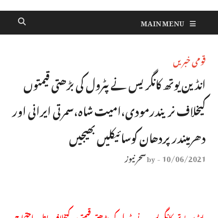
MAIN MENU
قومی خبریں
انڈین یوتھ کانگریس نے پٹرول کی بڑھتی قیمتوں
کیخلاف نریندرمودی،امیت شاہ،سمرتی ایرانی اور
دھرمیندرپردھان کوسائیکلیں بھیجیں
10/06/2021
سحر نیوز
by
-
انڈین یوتھ کانگریس نے پٹرول کی بڑھتی قیمتوں کیخلاف بطور احتجاج