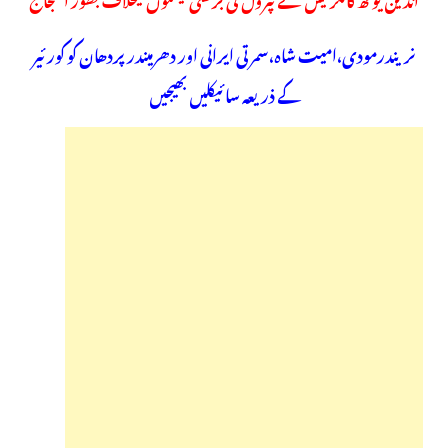
نریندرمودی،امیت شاہ،سمرتی ایرانی اور دھرمیندر پردھان کو کورئیر
کے ذریعہ سائیکلیں بھیجیں