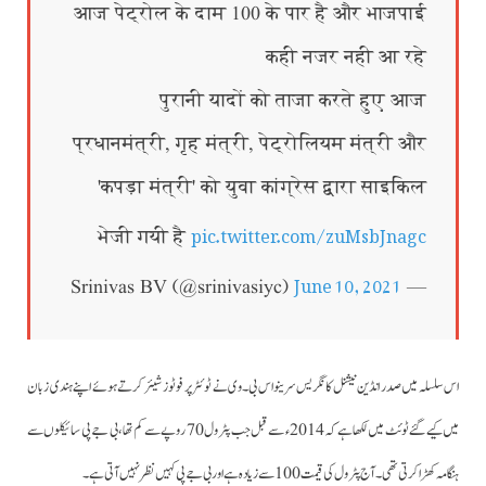
आज पेट्रोल के दाम 100 के पार है और भाजपाई
कही नजर नही आ रहे
पुरानी यादों को ताजा करते हुए आज
प्रधानमंत्री, गृह मंत्री, पेट्रोलियम मंत्री और
'कपड़ा मंत्री' को युवा कांग्रेस द्वारा साइकिल
pic.twitter.com/zuMsbJnagc
भेजी गयी है
June 10, 2021
— Srinivas BV (@srinivasiyc)
اس سلسلہ میں صدر انڈین نیشنل کانگریس سرینواس بی۔وی نے ٹوئٹر پر فوٹوز شیئر کرتے ہوئے اپنے ہندی زبان
میں کیے گئے ٹوئٹ میں لکھا ہے کہ 2014ء سے قبل جب پٹرول 70 روپے سے کم تھا، بی جے پی سائیکلوں سے
ہنگامہ کھڑا کرتی تھی۔آج پٹرول کی قیمت 100 سے زیادہ ہے اور بی جے پی کہیں نظر نہیں آتی ہے۔