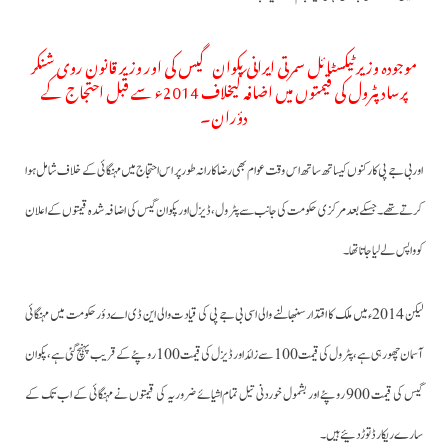
موجودہ وزیر ٹیکسٹائل سمرتی ایرانی پکوان گیس کی اور وزیر قانون روی شنکر
پرساد پٹرول کی قیمتوں میں اضافہ کیخلاف 2014ء سے قبل احتجاج کے
دؤران۔
اور بی جے پی کارکنوں کیساتھ ساتھ اس وقت عوام بھی رضاکارانہ طورپر اس احتجاج میں مہنگائی کے خلاف شامل ہوا
کرتے تھے۔ جسکے بعد مرکزی حکومت کی جانب سے پٹرول، ڈیزل اور پکوان گیس کی اضافہ شدہ قیمتوں کے اعلان
کو واپس لے لیا جاتا تھا۔
لیکن 2014ء میں ملک کا اقتدار سنبھالنے والی اسی بی جے پی کی قیادت والی این ڈی اے دؤرحکومت میں مہنگائی
آسمان چھورہی ہے،پٹرول کی قیمت 100 سے زائد اور ڈیزل کی قیمت 100 روپئے کے قریب پہنچ گئی ہے، پکوان
گیس کی قیمت 900 روپئے اور بشمول خوردنی تیل تمام اشیائے ضروریہ کی قیمتوں نے مہنگائی کے اب تک کے
سارے ریکارڈ توڑدئیے ہیں۔