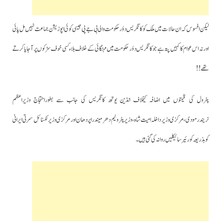
لیکن افسوس کہ ان حالات میں ملک کو کانگریس دؤر حکومت والی بی جے پی جیسی کوئی اپوزیشن جماعت نہیں مل پائی
اور نہ اس عوام کا کہیں پتہ ہے جو کانگریس دؤر حکومت میں مہنگائی کے خلاف بلاء کسی خوف سڑکوں پر آجایا کرتے
تھے!!
پٹرول کی قیمتوں میں اضافہ کیخلاف انڈین یوتھ کانگریس کی جانب سے بطوراحتجاج وزیراعظم
نریندرمودی،مرکزی وزیر داخلہ امیت شاہ،وزیرپٹرولیم دھرمیندرا پردھان اور مرکزی وزیر ٹکسٹائل سمرتی ایرانی
کو بذریعہ کورئیر سائیکلیں روانہ کی گئی ہیں۔