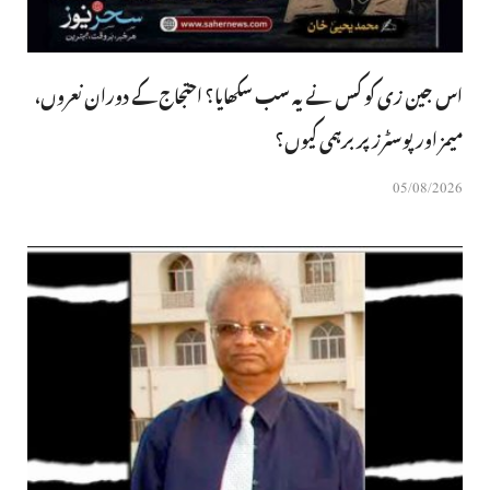
اس جین زی کو کس نے یہ سب سکھایا؟ احتجاج کے دوران نعروں،
میمز اور پوسٹرز پر برہمی کیوں؟
05/08/2026