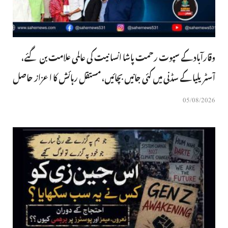
وقارآباد کے سپوت رحمت پاشا انسانیت کی عالمی علامت بن گئے،
آسٹریلیا کے سڈنی میں کئی جانیں بچائیں، مستقل رہائش کا اعزاز حاصل
05/08/2026