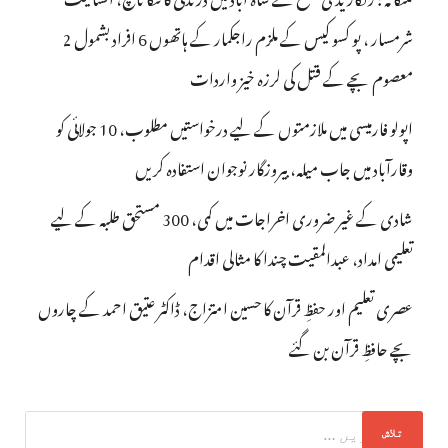
شرمسار ، پو کسو کیس کے ملزم راجکمار کے ہاتھوں 6 افراد بشمول 2
معصوم بچے کے قتل کی لرزہ خیز واردات
اپولو فارمیسی میں ملازمتوں کے لیے درخواستیں مطلوب، 10 جولائی کو
وقارآباد میں جاب میلہ، بیروزگار نوجوان استفادہ کریں
شادی کے غیر ضروری اخراجات میں کمی، 300 مستحق طلبہ کے لیے
تعلیمی امداد، عبدالمقیت چندا کا مثالی اقدام
عصری تعلیم اور حفظِ قرآن کا حسین امتزاج، ڈاکٹر عتیق احمد کے چاروں
بچے حافظِ قرآن بن گئے