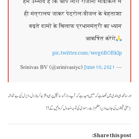
हमें उम्मीद है कि आप लोग रोजाना साइकिल से
ही मंत्रालय जाकर पेट्रोल/डीजल के बेहताशा
बढ़ते दामों के खिलाफ प्रधानमंत्री का ध्यान
आकर्षित करेंगे
pic.twitter.com/weg6BOBklp
June 10, 2021
— Srinivas BV (@srinivasiyc)
اور ساتھ ہی ہندی میں لکھا ہے کہ ہمیں امید ہے کہ آپ روزآنہ سائیکل پر ہی دفتر جاکر پٹرول،ڈیزل کی بے تحاشہ
بڑھتی قیمتوں کی جانب وزیراعظم نریندر مودی کی توجہ منبدول کروائیں گے!!
Share this post: