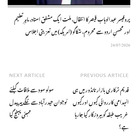
پروفیسر عبدالوہاب قیصر کا انتقال، ملت ایک مشفق استاد، ماہرِتعلیم
اور محسنِ اردو سے محروم، شکاگو (امریکہ) میں تعزیتی اجلاس
24/07/2026
NEXT ARTICLE
PREVIOUS ARTICLE
قدیم ترکاری بازار تانڈور میں ہی
سونو سود سے ملاقات کیلئے
انہدامی کارروائی کیوں اورکیوں
نوجوان حیدرآباد سے ننگے پیر پیدل
غریب طبقہ کو بیروزگار کیا جارہا
ممبئی پہنچ گیا
ہے؟