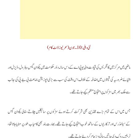
نئی دہلی:10۔جون(سحرنیوزڈاٹ کام)
ماضی میں مرکز میں کانگریس کی قیادت والی یوپی اے کے دس سالہ دؤر حکومت میں پکوان گیس ،پٹرول ، ڈیزل اور
اشیائےضروریہ کی قیمتوں میں اضافہ کے خلاف اس وقت کی سب سے بڑی اپوزیشن جماعت بی جے پی کی جانب
سے ملک بھر میں سڑکوں پر احتجاج منظم کیے جاتے تھے۔
جس میں اس کے تمام بڑے قائدین بھی شرکت کرتے ہوئے سڑکوں پر سائیکلیں چلاتے،خالی پکوان گیس
کےسیلنڈرس اور ترکاریوں کے ساتھ خوب احتجاج کیے جاتے تھے۔بھارت بند بھی کامیاب طور پر منایا جاتا تھا،
ٹرینیں روک دی جاتیں، ہائی ویز جام کردئیے جاتے تھے۔