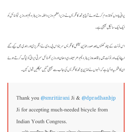
پرانی یادوں کو تازہ دم کرتے ہوئے آج یوتھ کانگریس نے وزیراعظم،وزیر داخلہ،وزیر پٹرولیم اور وزیر ٹیکسٹائل کو
ایک ایک سائیکل بھیجی ہے۔
اس ٹوئٹ کے چند گھنٹوں بعد صدر انڈین نیشنل کانگریس سرینواس بی۔وی نے انگریزی اور ہندی میں کیے گئے
اپنے ایک اور ٹوئٹ میں باقاعدہ وزیر پٹرولیم دھرمیندرا پردھان اور وزیر ٹکسٹائل سمرتی ایرانی کو ٹیاگ کرتے ہوئے
ان کا شکریہ ادا کیا ہے کہ انہوں نے انڈین یوتھ کانگریس کی جانب سے بھیجی گئیں سیکلیں قبول کیں۔
@smritiirani
@dpradhanbjp
Thank you
Ji &
Ji for accepting much-needed bicycle from
Indian Youth Congress.