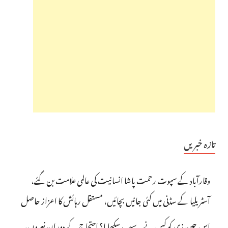
تازہ خبریں
وقارآباد کے سپوت رحمت پاشا انسانیت کی عالمی علامت بن گئے،
آسٹریلیا کے سڈنی میں کئی جانیں بچائیں، مستقل رہائش کا اعزاز حاصل
اس جین زی کو کس نے یہ سب سکھایا؟ احتجاج کے دوران نعروں،