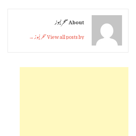
About سحر نیوز
View all posts by سحر نیوز →