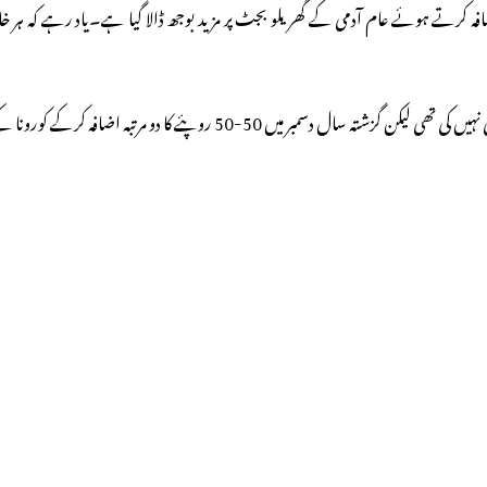
ماہ جنوری میں ان پٹرولیم کمپنیوں نے پکوان گیس سیلنڈر کی قیمت میں کوئی اضاف