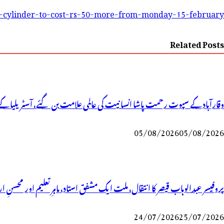
-cylinder-to-cost-rs-50-more-from-monday-15-february
Related Posts
وقارآباد کے سپوت رحمت پاشا انسانیت کی عالمی علامت بن گئے، آسٹریلیا کے 
05/08/2026
05/08/2026
پروفیسر عبدالوہاب قیصر کا انتقال، ملت ایک مشفق استاد، ماہرِتعلیم اور محسنِ ا
24/07/2026
25/07/2026