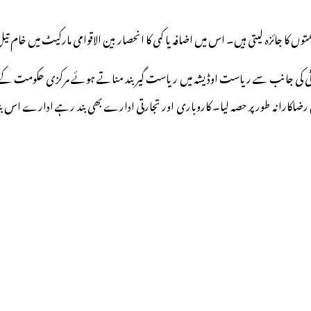
 قیمتوں کا جائزہ لیتی ہیں۔ اس میں اضافہ یا کمی کا انحصار بین الاقوامی مارکیٹ میں خام
ند میں رضاکارانہ طور پر حصہ لیا۔ کاروباری اور تجارتی ادارے بھی بند رہے ادار