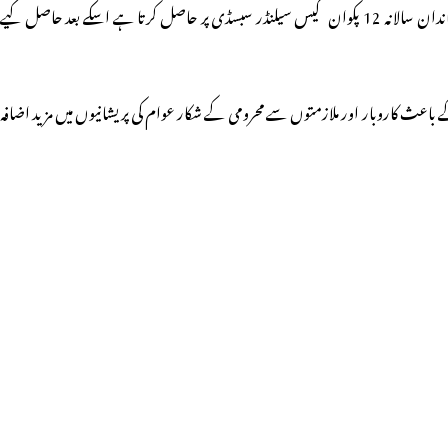
اس طرح صرف اسی ایک ماہ میں پکوان گیس سیلنڈر کی قیمت میں 75 روپئے کا اضافہ کرتے ہوئے عام آدمی کے گھریلو بجٹ پر مزید بوجھ ڈالا گیا ہے۔یاد رہے کہ ہر خاندان سالانہ 12 پکوان گیس سیلنڈر سبسڈی پر حاصل کرتا ہے اسکے بعد حاصل کیے
ہ یا کمی نہیں کی تھی لیکن گزشتہ سال دسمبر میں 50-50 روپئے کا دو مرتبہ اضافہ کرکے کورونا کے باعث کاروبار اور ملازمتوں سے محرومی کے شکار عوام کی پریشانیوں میں مزید اضافہ