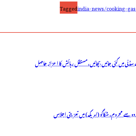
Tagged
india-news/cooking-gas
سڈنی میں کئی جانیں بچائیں، مستقل رہائش کا اعزاز حاصل
ردو سے محروم، شکاگو (امریکہ) میں تعزیتی اجلاس