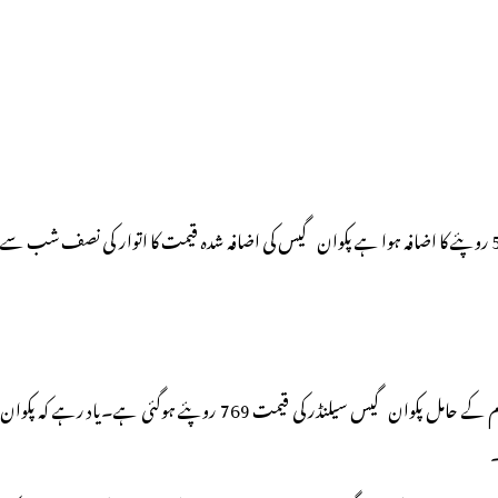
بشمول اشیائے ضروریہ ضرورت زندگی کی تمام اشیاء کی آسمان چھوتی قیمتوں میں اضافہ کا سلسلہ جاری ہی تھا کہ جاریہ ماہ فروری میں پکوان گیس کی قیمت میں فی سیلنڈر 50 روپئے کا اضافہ ہوا ہے پکوان گیس کی اضافہ شدہ قیمت کا اتوار کی نصف شب سے
پٹرولیم کمپنیوں نے اچانک بناء سبسڈی والے پکوان گیس سیلنڈر کی قیمت میں 50 روپئے کا اضافہ کا اعلان کردیا ہے۔ اب اضافہ شدہ قیمت کیساتھ دہلی میں 14.2 کلو گرام کے حامل پکوان گیس سیلنڈر کی قیمت 769 روپئے ہوگئی ہے۔یاد رہے کہ پکوان