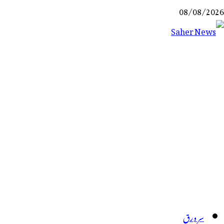
Ski
08/08/2026
t
conten
Saher News
نیوز پورٹل
سر ورق