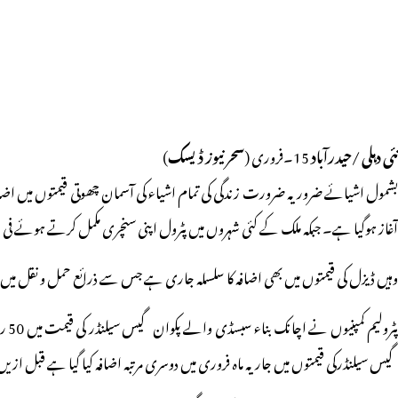
نئی دہلی /حیدرآباد
15۔فروری (
سحر نیوز ڈیسک
)
آغاز ہوگیا ہے۔ جبکہ ملک کے کئی شہروں میں پٹرول اپنی سنچری مکمل کرتے ہوئے فی لیتر 100 روپئے کی جانب تیزی کیساتھ بڑھ رہا
وہیں ڈیزل کی قیمتوں میں بھی اضافہ کا سلسلہ جاری ہے جس سے ذرائع حمل و نقل میں اضا
گیس سیلنڈرکی قیمتوں میں جاریہ ماہ فروری میں دوسری مرتبہ اضافہ کیا گیا ہے قبل ازیں4 فروری کو غیر سبسڈی والے گیس سیلنڈرکی قیمت میں 25 روپئے کا اضافہ کیا گیا تھا