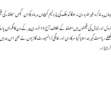
یہاں یہ تذکرہ غیر ضروری نہ ہوگا کہ ملک کی پٹرولیم کمپنیاں ہر ماہ پکوان گیس سیلنڈر کی
گھنٹے ریاست گیر بند منایا گیا سرکاری اور خانگی ٹرانسپورٹ گاڑیوں نے بھی اس ب
کرنا پڑا۔