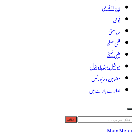
بین الاقوامی
قومی
ریاستی
فلمی صفحہ
طبی نسخے
سوشل میڈیا وائرل
مضامین و رپورٹس
ہمارے بارے میں
لاش
ریں
Main Menu