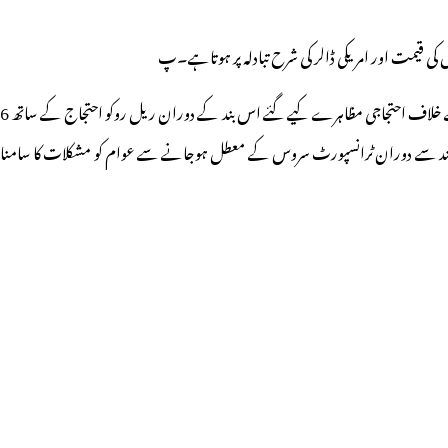
 تیل کی قیمت اور امریکی ڈالر کی شرح تبادلہ پر ہوتاہے۔پ
ٹرول اور ڈیزل کی قیمتوں میں اضافہ کے خلاف آج 15 فروری پیر کے دن کانگریس پارٹی کی جانب سے ریاست اوڈیشہ میں ریاست گیر بند مناتے ہوئے مرکزی حکومت کے خلاف احتجاجی مظاہرے کیے گئے اس بند کے دوران ریل روکو احتجاج کے ساتھ 6
ے اس بند سے دوران ٹرانسپورٹ سروس کے معطل ہوجانے سے عوام کو مشکلات کا سامنا