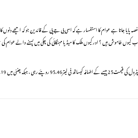
ہ پایا جاتا ہے عوام کا استفسار ہے کہ اسی بی جے پی کے قائدین جو کہ اچھے دنوں ک
اب کیوں خاموش ہیں ؟ اور کیوں ملک کا میڈیا مہنگائی کی چکی میں پسنے والے عوام 