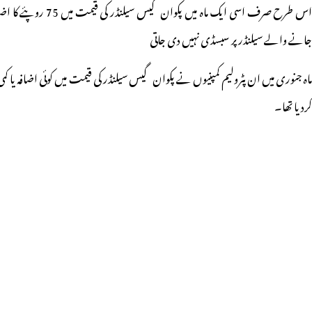
جانے والے سیلنڈر پر سبسڈی نہیں دی جاتی
کردیا تھا۔