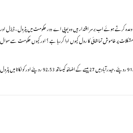
ا وعدہ کرتے ہوئے اب برسر اقتدار ہیں وہ یوپی اے دور حکومت میں پٹرول ، ڈیزل اور
کی مشکلات پر خاموش تماشائی کا رول کیوں ادا کررہا ہے ؟ اور کیوں حکومت سے سوال
ملک کے شہروں میں آج پیر کے دن پٹرول کی قیمتوں کی بات کی جائے تو ممبئی شہر میں پٹرول کی قیمت25 پیسے کے اضافہ کیساتھ فی لیتر95.46 روپئے رہی ، جبکہ چنئی میں 91.19 روپئے ،حیدرآباد میں 27 پیسے کے اضافہ کیساتھ 92.53 روپئے اور کولکاتا میں پٹرول