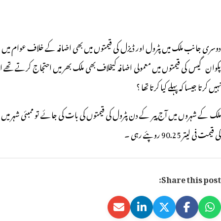
دوسری جانب ملک میں پٹرول اور ڈیزل کی قیمتوں میں بھی اضافہ کے خلاف عوام میں غص
پکوان گیس کی قیمتوں میں معمولی اضافہ کیخلاف بھی ملک بھر میں احتجاج کرتے تھے 
نہیں کرتا جیسا کہ پہلے کیا کرتا تھا ؟
کی قیمت فی لیتر 90.25 روپئے رہی ۔
Share this post: