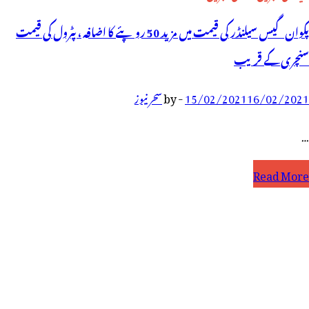
پکوان گیس سیلنڈر کی قیمت میں مزید 50 روپئے کا اضافہ ، پٹرول کی قیمت
سنچری کے قریب
16/02/2021
15/02/2021
-
by
سحر نیوز
…
کوان
Read More
یس
یلنڈر
ی
یمت