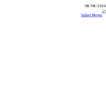
Ski
08/08/2026
t
conten
Saher News
نیوز پورٹل