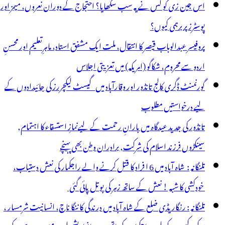
اس جین زی کو کس نے یہ سب سکھایا؟ احتجاج کے دوران نعروں، میمز اور
ریب
پوسٹرز پر برہمی کیوں؟
پروفیسر عبدالوہاب قیصر کا انتقال، ملت ایک مشفق استاد، ماہرِتعلیم اور محسنِ
اردو سے محروم، شکاگو (امریکہ) میں تعزیتی اجلاس
گورنمنٹ ڈگری کالج تانڈور اور وقارآباد میں گیسٹ لیکچررز کی جائیدادوں کے
لیے درخواستیں مطلوب
تانڈور کی جدید عیدگاہ میں بارانِ رحمت کے لیےنمازِ استسقاء کا اہتمام,
سینکڑوں فرزند اسلام کی شرکت, برادران وطن بھی پہنچے
تلنگانہ : شاہ آباد میں 6 ا فراد کا قتل کرنے والے راجکمار کی نعش دستیاب،
خودکشی کا شبہ ! نعش کے ساتھ زہر کی بوتل پائی گئی
تلنگانہ : رنگاریڈی ضلع کے شاہ آباد میں درندگی کا ننگا ناچ، انسانیت شرمسار ،