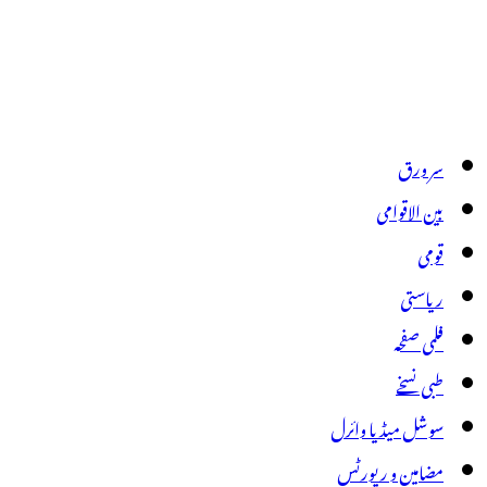
سر ورق
بین الاقوامی
قومی
ریاستی
فلمی صفحہ
طبی نسخے
سوشل میڈیا وائرل
مضامین و رپورٹس