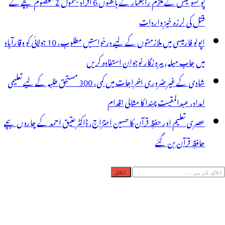
پو کسو کیس کے ملزم راجکمار کے ہاتھوں 6 افراد بشمول 2 معصوم بچے کے
قتل کی لرزہ خیز واردات
اپولو فارمیسی میں ملازمتوں کے لیے درخواستیں مطلوب، 10 جولائی کو وقارآباد
میں جاب میلہ، بیروزگار نوجوان استفادہ کریں
شادی کے غیر ضروری اخراجات میں کمی، 300 مستحق طلبہ کے لیے تعلیمی
امداد، عبدالمقیت چندا کا مثالی اقدام
عصری تعلیم اور حفظِ قرآن کا حسین امتزاج، ڈاکٹر عتیق احمد کے چاروں بچے
حافظِ قرآن بن گئے
لاش
ریں
رائے: