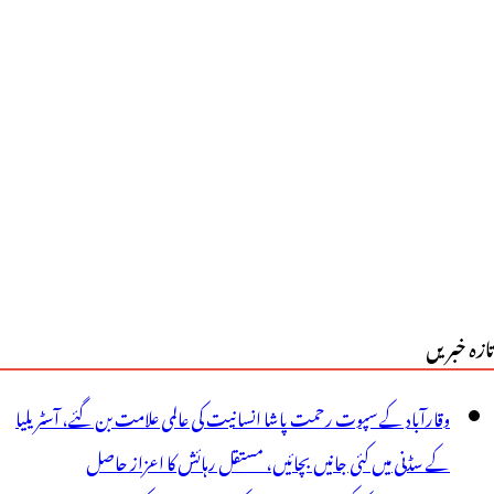
یں
زید
5
وپئے
ا
ضافہ
ٹرول
تازہ خبریں
ی
یمت
وقارآباد کے سپوت رحمت پاشا انسانیت کی عالمی علامت بن گئے، آسٹریلیا
نچری
کے سڈنی میں کئی جانیں بچائیں، مستقل رہائش کا اعزاز حاصل
ے