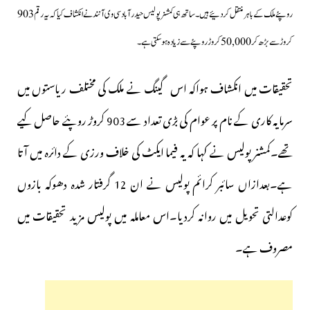
روپئے ملک کےباہرمنتقل کر دئیے ہیں۔ساتھ ہی کمشنر پولیس حیدرآباد سی وی آنند نے انکشاف کیا کہ یہ رقم 903
کروڑ سے بڑھ کر 50,000 کروڑ روپئے سے زیادہ ہوسکتی ہے۔
تحقیقات میں انکشاف ہواکہ اس گینگ نے ملک کی مختلف ریاستوں میں
سرمایہ کاری کے نام پر عوام کی بڑی تعداد سے 903 کروڑ روپئے حاصل کیے
تھے۔کمشنر پولیس نے کہا کہ یہ فیما ایکٹ کی خلاف ورزی کے دائرہ میں آتا
ہے۔
بعدازاں سائبر کرائم پولیس نے ان 12 گرفتار شدہ دھوکہ بازوں
کوعدالتی تحویل میں روانہ کردیا۔اس معاملہ میں پولیس مزید تحقیقات میں
مصروف ہے۔