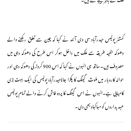
کمشنر پولیس حیدرآباد سی وی آنند نے کہا کہ چین سے تعلق رکھنے والے
دھوکہ خفیہ طریقہ سے ملک میں داخل ہوکر اس طرح کی دھوکہ دہی میں
مصروف ہیں۔ساتھ ہی انہوں نے کہا کہ اس 900 کروڑ کی دھوکہ دہی اور
حوالہ کاروبار میں ملوث گینگ کا پکڑا جاناحیدرآباد پولیس کی ایک بہت بڑی
کامیابی ہے۔انہوں نے اس گینگ کا پردہ فاش کرنے والے تمام پولیس
عہدیداروں کو مباکباد بھی دی۔