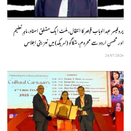
پروفیسر عبدالوہاب قیصر کا انتقال، ملت ایک مشفق استاد، ماہرِتعلیم
اور محسنِ اردو سے محروم، شکاگو (امریکہ) میں تعزیتی اجلاس
24/07/2026