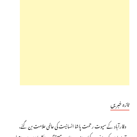
تازہ خبریں
وقارآباد کے سپوت رحمت پاشا انسانیت کی عالمی علامت بن گئے،