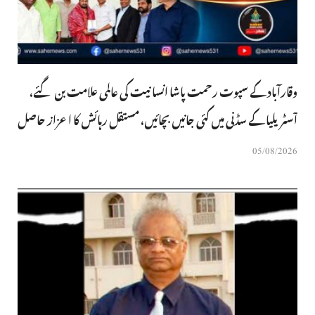
وقارآباد کے سپوت رحمت پاشا انسانیت کی عالمی علامت بن گئے،
آسٹریلیا کے سڈنی میں کئی جانیں بچائیں، مستقل رہائش کا اعزاز حاصل
05/08/2026