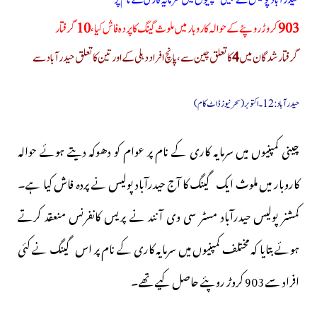
حیدرآباد پولیس نے چینی کمپنیوں میں سرمایہ کاری کے نام پر
903
کروڑ روپئے کےحوالہ کاروبار میں ملوث گینگ کا پردہ فاش کیا،
10
گرفتار
گرفتار شدگان میں
4
کا تعلق چین سے،پانچ افراد دہلی کے اور تین کا تعلق حیدرآباد سے
حیدرآباد: 12۔اکتوبر(سحرنیوزڈاٹ کام)
چینی کمپنیوں میں سرمایہ کاری کے نام پر عوام کو دھوکہ دیتے ہوئے حوالہ
کاروبار میں ملوث ایک گینگ کا آج حیدرآباد پولیس نے پردہ فاش کیا ہے۔
کمشنر پولیس حیدرآباد مسٹر سی وی آنند نے پریس کانفرنس منعقد کرتے
ہوئے بتایا کہ مختلف کمپنیوں میں سرمایہ کاری کے نام پر اس گینگ نے کئی
افراد سے 903 کروڑ روپئے حاصل کیے تھے۔