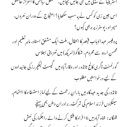
آسٹریلیا کے سڈنی میں کئی جانیں بچائیں، مستقل رہائش کا اعزاز حاصل
اس جین زی کو کس نے یہ سب سکھایا؟ احتجاج کے دوران نعروں،
میمز اور پوسٹرز پر برہمی کیوں؟
پروفیسر عبدالوہاب قیصر کا انتقال، ملت ایک مشفق استاد، ماہرِتعلیم اور
محسنِ اردو سے محروم، شکاگو (امریکہ) میں تعزیتی اجلاس
گورنمنٹ ڈگری کالج تانڈور اور وقارآباد میں گیسٹ لیکچررز کی جائیدادوں
کے لیے درخواستیں مطلوب
تانڈور کی جدید عیدگاہ میں بارانِ رحمت کے لیےنمازِ استسقاء کا اہتمام,
سینکڑوں فرزند اسلام کی شرکت, برادران وطن بھی پہنچے
تلنگانہ : شاہ آباد میں 6 ا فراد کا قتل کرنے والے راجکمار کی نعش