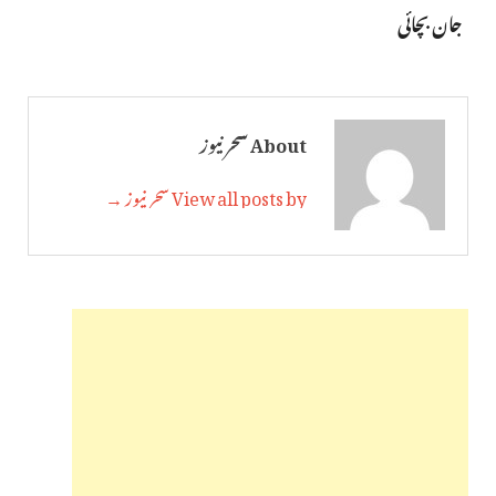
جان بچائی
About سحر نیوز
View all posts by سحر نیوز →