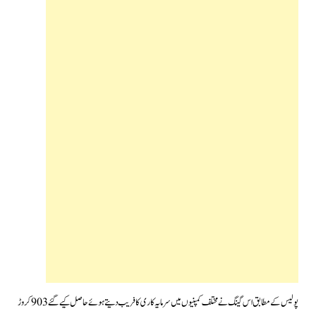
پولیس کےمطابق اس گینگ نےمختلف کمپنیوں میں سرمایہ کاری کا فریب دیتے ہوئے حاصل کیے گئے 903 کروڑ