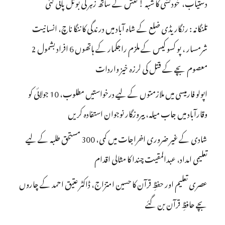
دستیاب، خودکشی کا شبہ ! نعش کے ساتھ زہر کی بوتل پائی گئی
تلنگانہ : رنگاریڈی ضلع کے شاہ آباد میں درندگی کا ننگا ناچ، انسانیت
شرمسار ، پو کسو کیس کے ملزم راجکمار کے ہاتھوں 6 افراد بشمول 2
معصوم بچے کے قتل کی لرزہ خیز واردات
اپولو فارمیسی میں ملازمتوں کے لیے درخواستیں مطلوب، 10 جولائی کو
وقارآباد میں جاب میلہ، بیروزگار نوجوان استفادہ کریں
شادی کے غیر ضروری اخراجات میں کمی، 300 مستحق طلبہ کے لیے
تعلیمی امداد، عبدالمقیت چندا کا مثالی اقدام
عصری تعلیم اور حفظِ قرآن کا حسین امتزاج، ڈاکٹر عتیق احمد کے چاروں
بچے حافظِ قرآن بن گئے