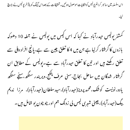
اس سلسلہ میں سائبر کرائم پولیس کو شکایات موصول ہوئیں۔تحقیقات کے بعد اس گینگ کو بالآخر پولیس نے دبوچ
لیا۔
کمشنر پولیس حیدرآباد نے کہا کہ اس کیس میں پولیس نے جملہ 10 دھوکہ
بازوں کا گرفتار کرلیاہے جن میں 4 کا تعلق چین سے ہے،پانچ افراد دہلی سے
تعلق رکھتے ہیں اور تین کا تعلق حیدرآباد سے ہے۔پولیس کے مطابق ان
گرفتار شدگان میں
ساحل بجاج،سنی عرف پنکج،ویریندر سنگھ،سنجے سنگھ
یادو،نونیت کوشک،محمدپرویز(حیدرآباد)،سیدسلطان(حیدرآباد)، مرزا ندیم
بیگ(حیدرآباد)،چینی شہری لیس لی زونگ جم اور چو چون یو شامل ہیں۔