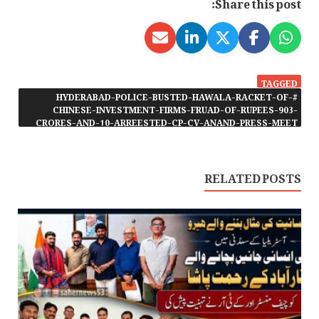
Share this post:
TAGGED
#HYDERABAD-POLICE-BUSTED-HAWALA-RACKET-OF-
CHINESE-INVESTMENT-FIRMS-FRUAD-OF-RUPEES-903-
CRORES-AND-10-ARREESTED-CP-CV-ANAND-PRESS-MEET
RELATED POSTS