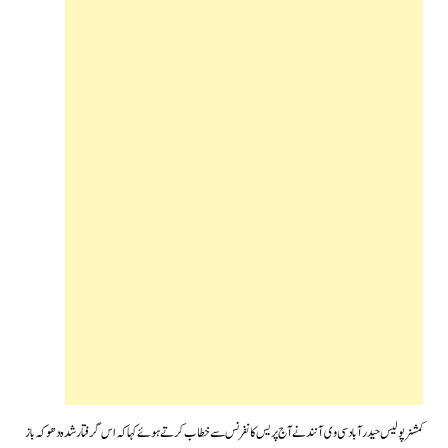
کمشنر پولیس حیدرآباد سی وی آنندنے آج پریس کانفرنس سے خطاب کرتے ہوئے کہا کہ اس گرفتار شدہ دھوکہ باز