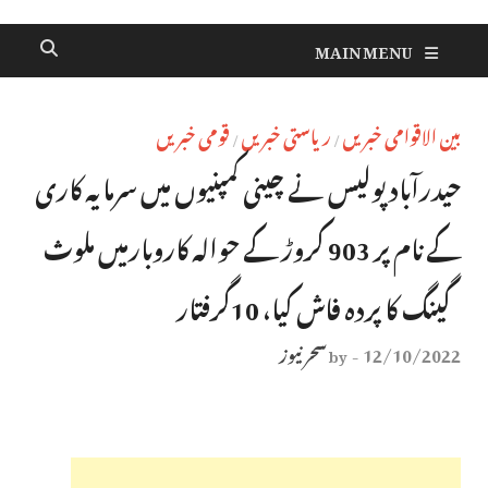
MAIN MENU
بین الاقوامی خبریں
ریاستی خبریں
قومی خبریں
/
/
حیدرآباد پولیس نے چینی کمپنیوں میں سرمایہ کاری
کے نام پر 903 کروڑ کے حوالہ کاروبارمیں ملوث
گینگ کا پردہ فاش کیا، 10گرفتار
12/10/2022
سحر نیوز
by
-