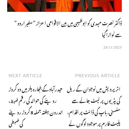
ڈاکٹر نصرت مہدی کو ابوظہبی میں بین الاقوامی اعزاز ” سفیر اردو ”
سے نوازا گیا
28/11/2025
NEXT ARTICLE
PREVIOUS ARTICLE
اتر پردیش میں نوجوان کے ریل
حیدرآباد کے بنجارہ ہلز میں دو کروڑ
کی پٹریوں پر لیٹ جانے سے
روپئے کی حوالہ کی رقم ضبط،
سنسنی، باپ کی ڈانٹ پر اقدام،
اندرون ہفتہ جملہ 8 کروڑ روپئے
پلیٹ فارم پر موجود لوگوں نے
کی ضبطی