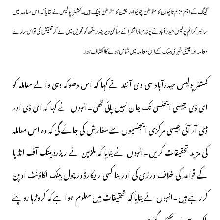
گینگ کے اہم ملزم تائیوان کا متوطن چونیو اور چین کا متوطن جیک ہیں۔کمشنر پولیس نے بتایا کہ اس معاملہ میں
سائبر کرائم پولیس حیدرآباد نے پونہ مہاراشٹراکے ساکن ویریندر سنگھ کو تحویل میں لے کر تفتیش کی تو اس سارے
معاملہ اور چینی شہری جیک کے اس معاملہ میں شامل ہونے کا انکشاف ہوا۔
کمشنر پولیس حیدرآباد سی وی آنند نے کہا کہ اس دھوکہ دہی والے معاملہ کو
ای ڈی جیسی ایجنسی تک جان نہیں پائی تھی۔انہوں نے کہا کہ ای ڈی اور
ڈی آر آئی جیسی مرکزی ایجنسیوں سے سفارش کی جائے گی کہ وہ اس معاملہ
کی مزید تحقیقات کریں۔انہوں نے بتایا کہ ملزمین نے ریزروبینک آف انڈیا
کے قواعد کی خلاف ورزی کی اور بنا کسی ریکارڈ ورچول بینک اکاؤنٹ اوپن
کررہے ہیں۔انہوں نے بتایا کہ تحقیقات میں معلوم ہوا ہے کہ کروڑہا روپئے
ملک سے باہر بھیجے گئے ہیں۔