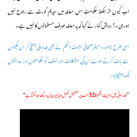
اب کیوں اتر اکھنڈ حکومت اس معاملہ میں سپریم کورٹ سے رجوع نہیں
ہورہی۔؟ رویش کمار نے کہا کہ یہ معاملہ صرف مسلمانوں کا نہیں ہے۔
اسی طرح نامور و سینئرصحافی اجیت انجم نے بھی ہلدوانی پہنچ کر ان مکینوں
سے بات کرتے ہوئے ان کی مشکلات اور خوف کو حکومتوں اور عدالتوں
تک پہنچایا۔
”
ہلدوانی میں اجیت انجم کا
32
منٹ پرمشتمل مکمل ویڈیو یہاں دیکھا جاسکتا ہے
"