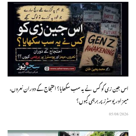
اس جین زی کو کس نے یہ سب سکھایا؟ احتجاج کے دوران نعروں،
میمز اور پوسٹرز پر برہمی کیوں؟
05/08/2026