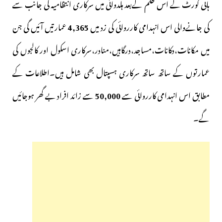
ہائی کورٹ کے اس حکم کےبعد ہلدوانی میں سرکاری انتظامیہ کی جانب سے
کی جانےوالی اس انہدامی کارروائی کی زد میں
4,365
عمارتیں آئیں گی جن
میں مکانات،دکانات،مساجد،درگاہیں،منادر،سرکاری اسکول اور کالجوں کی
عمارتوں کے ساتھ ساتھ سرکاری ہسپتال بھی شامل ہیں۔اطلاعات کے
مطابق اس انہدامی کارروائی سے
50,000
سے زائد افراد بے گھر ہوجائیں
گے۔