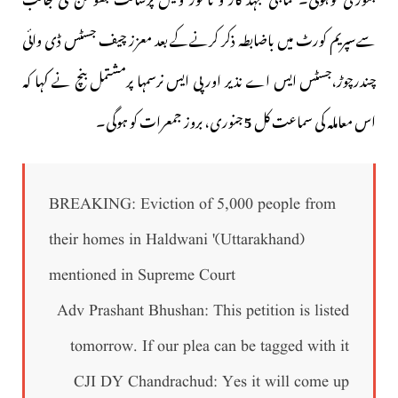
سےسپریم کورٹ میں باضابطہ ذکر کرنےکے بعد معزز چیف جسٹس ڈی وائی
چندرچوڑ،جسٹس ایس اے نذیر اور پی ایس نرسمہا پرمشتمل بنچ نے کہا کہ
اس معاملہ کی سماعت کل
5
جنوری، بروز جمعرات کو ہوگی۔
BREAKING: Eviction of 5,000 people from
their homes in Haldwani '(Uttarakhand)
mentioned in Supreme Court
Adv Prashant Bhushan: This petition is listed
tomorrow. If our plea can be tagged with it
CJI DY Chandrachud: Yes it will come up