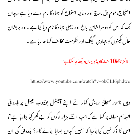
احتجاج،موم بتی مارچ اور دعائیہ اجتماع کو جہاد کا نام دے دیا ہے۔یہاں
تک کہ اس کو دوسرا شاہین باغ اور زمینی جہاد کا نام دیا گیا ہے۔اور پریشان
حال مکینوں کو جہادی گینگ اور حکومت مخالف کہا جا رہا ہے۔
ٹائمز ناؤ کا
10
منٹ کا ویڈیو یہاں دیکھا جاسکتا ہے
”
”
https://www.youtube.com/watch?v=obCLI6phdwo
وہیں نامور صحافی رویش کمار نے اپنے آفیشل یوٹیوب چینل پر ہلدوانی
انہدام معاملہ پر کہا ہے کہ جب اتنے ہزار لوگوں کو بے گھر کیا جارہا ہے تو
اس کا ذکر نہیں کیاجارہا کہ انہیں کہاں بسایا جائے گا۔؟ ہلدوانی کی ان