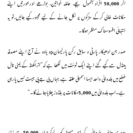
اگر
50,000
افراد بشمول بچے، حاملہ خواتین، بوڑھے اورعورتیں اپنے
مکانات خالی کرکے سڑکوں پر نکل جانے کے لیے مجبورکیے جائیں،تو یہ
انتہائی افسوسناک منظر ہوگا۔
صدر جن ادھیکار پارٹی و سابق رکن پارلیمان پپو یادو نے آج اپنے مصدقہ
ہینڈل سےکیے گئے اپنے ایک ٹوئٹ میں لکھا ہے کہ”اتراکھنڈ کے نینی تال
ضلع میں ہلدوانی واحد ایسا اسمبلی حلقہ ہے،جہاں بی جے پی جیت نہیں پارہی
ہے۔اب ہلدوانی میں
5,000
مکانات پر بلڈوز چلایاجائے گا۔”
دوسری جانب ہلدوانی کے اس مسئلہ کو لےکرجہاں
50,000
سے زائد