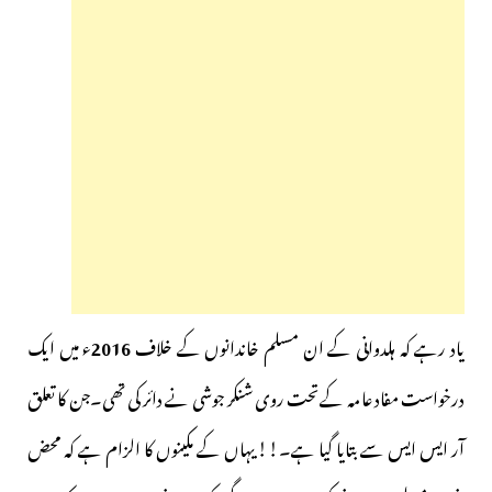
یاد رہے کہ ہلدوانی کے ان مسلم خاندانوں کے خلاف
2016
ء میں ایک
درخواست مفاد عامہ کےتحت روی شنکر جوشی نے دائر کی تھی۔جن کا تعلق
آر ایس ایس سے بتایا گیا ہے۔!! یہاں کے مکینوں کا الزام ہے کہ محض