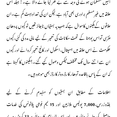
انہیں مسلمان ہونے کی وجہ سے بے گھر کیا جانے والا ہے۔! جبکہ اس
علاقہ میں غیرمسلم برادری بھی آباد ہے،لیکن ان کی تعدادبہت کم ہے۔ان
علاقوں کےمکینوں کاسوال ہےکہ جب یہ بستیاں ناجائز تھیں تو کیوں پردھان
منتری آواس یوجنا کے تحت مکانات کی تعمیر کے لیے مالی مدد کی گئی،کیوں
حکومت نے اس علاقہ میں ہسپتال،اسکول اور کالج تعمیر کروائے اور کیوں
ان سے اتنے سال تک مختلف ٹیکس وصول کیے گئے۔؟مکینوں کا کہنا ہے
کہ ان کے پاس باقاعدہ آدھار کارڈ،ووٹر کارڈز بھی موجود ہیں۔
اطلاعات کے مطابق ان بستیوں کو منہدم کرنے کے لیے
بلڈوزرس،
7,000
پولیس ملازمین اور
15
نیم فوجی پلاٹونس کی خدمات
حاصل کی جانے والی ہیں۔اور اس انہدامی کارروائی پر
23
کروڑ روپے