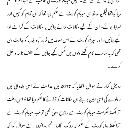
دیا گیاتھا لیکن ساتھ ہی سپریم کورٹ نے حکم دیا تھا کہ ان تمام کو کہیں اور
بسایا جائے۔ان کے لیے مکانات بنائے جائیں یا مکانات کے کرائے ادا
کیے جائیں۔اور سپریم کورٹ نے اس معاملہ میں فرید آباد بلدیہ کو ہدایت دی
تھی کہ یہ سارے کام کتنے دنوں میں مکمل کیے جائیں گے حلف نامہ داخل
کرے۔
رویش کمار نے سوال اٹھایا کہ
2017
میں عدالت نے اسی ہلدوانی میں
ریلوے کی اسی زمین پر بنے ان مکانات کو توڑنے کاحکم دیا تھا تو اس وقت
اتر اکھنڈ حکومت سپریم کورٹ سے رجوع ہوئی تھی تو تب سپریم کورٹ نے
اترا کھنڈ ہائی کورٹ کے حکم پر روک لگادی تھی۔انہوں نے سوال کیا کہ