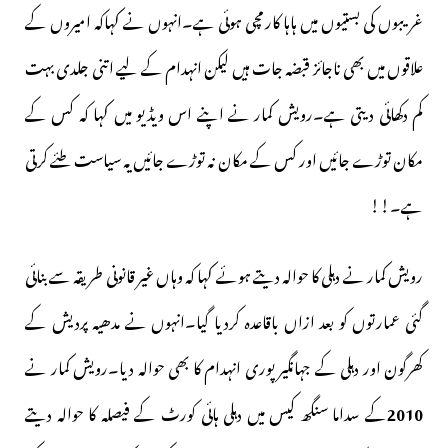
غریبوں کی بستیوں میں ہاہا کار مچی ہوئی ہے۔انہوں نے کہاکہ امیروں کے
علاقوں میں بھی ناجائز قبضہ جات ہیں لیکن انہدام کے لیے اتنی جلدی بہت
کم دکھائی دیتی ہے۔رویش کمار نے اپنے اس ویڈیو میں کہا کہ کس کے
مکان توڑے جائیں اور کس کے مکان نہ توڑے جائیں یہ سیاست طئے کرتی
ہے۔!!
رویش کمار نے دہلی کا حوالہ دیتے ہوئے کہا کہ وہاں غیر قانونی طریقہ سے بنائی
گئی عمارتوں کو بعد ازاں باقاعدہ کردیا گیا۔انہوں نے مدھیہ پردیش کے
کھرگون اور دہلی کے جہانگیر پوری انہدام کا بھی حوالہ دیا۔رویش کمار نے
2010
کے سداما سنگھ کیس میں دہلی ہائی کورٹ کے فیصلہ کا حوالہ دیتے