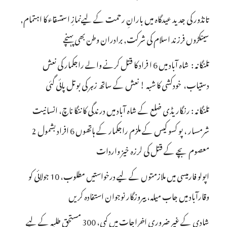
تانڈور کی جدید عیدگاہ میں بارانِ رحمت کے لیےنمازِ استسقاء کا اہتمام,
سینکڑوں فرزند اسلام کی شرکت, برادران وطن بھی پہنچے
تلنگانہ : شاہ آباد میں 6 ا فراد کا قتل کرنے والے راجکمار کی نعش
دستیاب، خودکشی کا شبہ ! نعش کے ساتھ زہر کی بوتل پائی گئی
تلنگانہ : رنگاریڈی ضلع کے شاہ آباد میں درندگی کا ننگا ناچ، انسانیت
شرمسار ، پو کسو کیس کے ملزم راجکمار کے ہاتھوں 6 افراد بشمول 2
معصوم بچے کے قتل کی لرزہ خیز واردات
اپولو فارمیسی میں ملازمتوں کے لیے درخواستیں مطلوب، 10 جولائی کو
وقارآباد میں جاب میلہ، بیروزگار نوجوان استفادہ کریں
شادی کے غیر ضروری اخراجات میں کمی، 300 مستحق طلبہ کے لیے