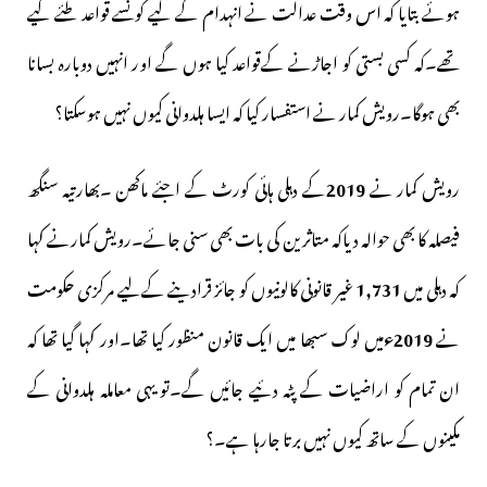
ہوئے بتایا کہ اس وقت عدالت نے انہدام کے لیے کونسے قواعد طئے کیے
تھے۔کہ کسی بستی کو اجاڑنے کےقواعد کیا ہوں گے اور انہیں دوبارہ بسانا
بھی ہوگا۔رویش کمار نے استفسار کیا کہ ایسا ہلدوانی کیوں نہیں ہوسکتا؟
رویش کمار نے
2019
کے دہلی ہائی کورٹ کے اجئے ماکھن ۔بھارتیہ سنگھ
فیصلہ کا بھی حوالہ دیاکہ متاثرین کی بات بھی سنی جائے۔رویش کمارنے کہا
کہ دہلی میں
1,731
غیر قانونی کالونیوں کو جائز قرادینے کےلیے مرکزی حکومت
نے
2019ء
میں لوک سبھا میں ایک قانون منظور کیا تھا۔اور کہا گیا تھا کہ
ان تمام کو اراضیات کے پٹہ دئیے جائیں گے۔تو یہی معاملہ ہلدوانی کے
مکینوں کے ساتھ کیوں نہیں برتا جارہا ہے۔؟