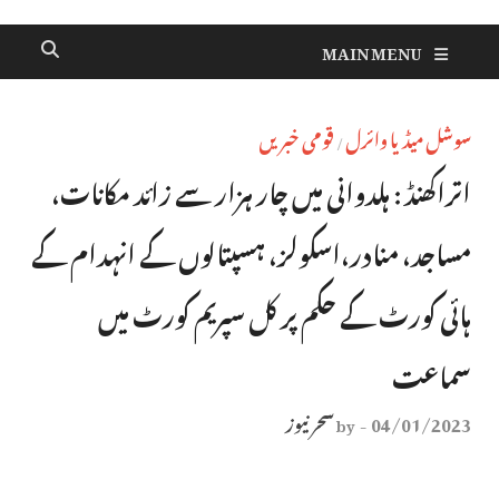
MAIN MENU
سوشل میڈیا وائرل
قومی خبریں
/
اتراکھنڈ : ہلدوانی میں چار ہزار سے زائد مکانات،
مساجد، منادر،اسکولز، ہسپتالوں کے انہدام کے
ہائی کورٹ کے حکم پر کل سپریم کورٹ میں
سماعت
04/01/2023
سحر نیوز
by
-