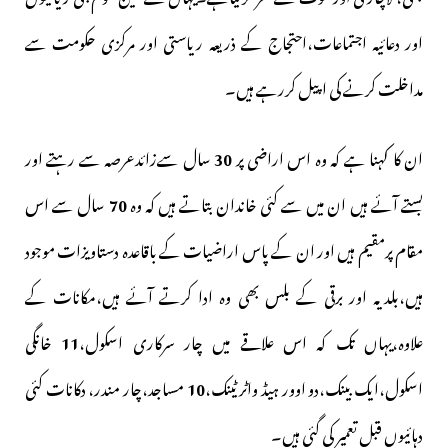
اور دعائیہ اجتماعات،احتجاج کے ذریعہ ریاستی اور مرکزی حکومت سے
مداخلت کرنے کی اپیل کررہے ہیں۔
ان کا کہنا ہے کہ وہ اس اراضی پر
30
سال سےزائدعرصہ سے رہتے اور
بستے آئے ہیں ان میں سے کئی خاندان بتاتے ہیں کہ وہ
70
سال سے اس
مقام پرمقیم ہیں اور ان کے پاس اراضیات کے باقاعدہ دستاویزات موجود
ہیں،بلدیہ اور برقی کے بلس بھی وہ ادا کرتے آئے ہیں،مکانات کے
علاوہ،یہاں تک کہ اس علاقے میں چار سرکاری اسکول،
11
خانگی
اسکول،ایک بینک،دو اوور ہیڈ واٹر ٹینک،
10
مساجد،چار مندر، دکانات کئی
دہائیوں قبل تعمیر کی گئی ہیں۔