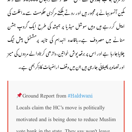
مکین آنسو بہانے پر مجبور ہیں اور روتے بلکتے مرکزی حکومت سے مداخلت کی
اپیل کررہے ہیں وہیں سوشل میڈیا پر ہمیشہ کی طرح ایک گروپ جشن
منانے میں مصروف ہے۔باقاعدہ انہدام کی تائید پرمشتمل ہیش ٹیگ
چلایاجارہا ہے اور اس پر برقعہ پوش خواتین،داڑھی کرتاوالے مردوں کی میمز
اور تصاویرپھیلائی جارہی ہیں جن میں وقف اراضیات کاذکربھی ہے۔
#Haldwani
Ground Report from
Locals claim the HC’s move is politically
motivated and is being done to reduce Muslim
vote bank in the state. They say won't leave