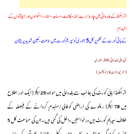
اتراکھنڈ کے ہلدوانی میں چار ہزار سے زائد مکانات،مساجد،منادر،اسکولوں اور ہسپتالوں کے
انہدام
کے ہائی کورٹ کے حکم پر کل
5
جنوری کو سپریم کورٹ میں سماعت، مکین شدید پریشان
نئی دہلی/ہلدوانی: 04۔جنوری
(سحرنیوز ڈاٹ کام/ایجنسیز)
اتر اکھنڈا ہائی کورٹ کی جانب سے ہلدوانی میں موجود
29
ایکڑ (ایک اور اطلاع
میں
78
ایکڑ) ریلوے کی اراضی کوخالی/منہدم کروانے کے فیصلہ کے
خلاف سپریم کورٹ میں درخواستیں داخل کی گئی ہیں۔جن کی سماعت کل
5
جنوری کوہوگی۔سماجی جہد کار و نامور وکیل پرشانت بھوشن کی جانب