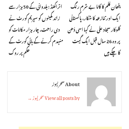
پٹھان فلم کا گانا بے شرم رنگ
اتراکھنڈ : ہلدوانی کے 50 ہزار سے
ایک اور تنازعہ کا شکار، پاکستانی
زائد مکینوں کو سپریم کورٹ نے
گلوکار سجاد علی نے کہا اسی دُھن
دی راحت، چار ہزار مکانات کو
پر وہ 26 سال قبل ایک گیت
منہدم کرنے کے ہائی کورٹ کے
گاچکے ہیں
حکم پر روک
About سحر نیوز
View all posts by سحر نیوز →