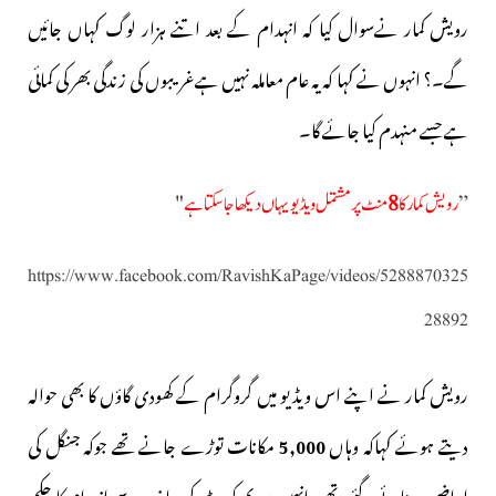
رویش کمار نےسوال کیا کہ انہدام کے بعد اتنے ہزار لوگ کہاں جائیں
گے۔؟ انہوں نے کہا کہ یہ عام معاملہ نہیں ہےغریبوں کی زندگی بھر کی کمائی
ہے جسے منہدم کیا جائے گا۔
”
رویش کمار کا
8
منٹ پرمشتمل ویڈیو یہاں دیکھا جاسکتا ہے
"
https://www.facebook.com/RavishKaPage/videos/5288870325
28892
رویش کمار نے اپنے اس ویڈیو میں گروگرام کے کھودی گاؤں کا بھی حوالہ
دیتے ہوئے کہاکہ وہاں
5,000
مکانات توڑے جانے تھے جوکہ جنگل کی
اراضی پر بنائے گئے تھے۔انہیں سپریم کورٹ کی جانب سے انہدام کا حکم