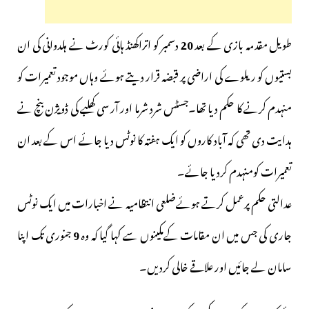
طویل مقدمہ بازی کے بعد
20
دسمبر کو اتراکھنڈ ہائی کورٹ نے ہلدوانی کی ان
بستیوں کو ریلوے کی اراضی پر قبضہ قرار دیتے ہوئے وہاں موجود تعمیرات کو
منہدم کرنے کا حکم دیا تھا۔جسٹس شرد شرما اور آر سی کھلبے کی ڈویژن بنچ نے
ہدایت دی تھی کہ آباد کاروں کو ایک ہفتہ کا نوٹس دیا جائے اس کے بعد ان
تعمیرات کومنہدم کردیا جائے۔
عدالتی حکم پرعمل کرتے ہوئےضلعی انتظامیہ نے اخبارات میں ایک نوٹس
جاری کی جس میں ان مقامات کےمکینوں سے کہا گیا کہ وہ
9
جنوری تک اپنا
سامان لے جائیں اور علاقے خالی کردیں۔