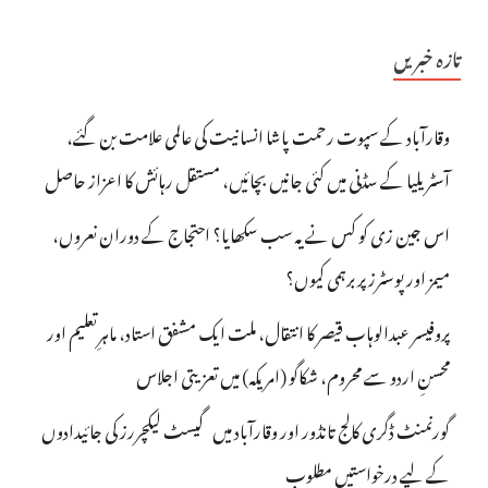
تازہ خبریں
وقارآباد کے سپوت رحمت پاشا انسانیت کی عالمی علامت بن گئے،
آسٹریلیا کے سڈنی میں کئی جانیں بچائیں، مستقل رہائش کا اعزاز حاصل
اس جین زی کو کس نے یہ سب سکھایا؟ احتجاج کے دوران نعروں،
میمز اور پوسٹرز پر برہمی کیوں؟
پروفیسر عبدالوہاب قیصر کا انتقال، ملت ایک مشفق استاد، ماہرِتعلیم اور
محسنِ اردو سے محروم، شکاگو (امریکہ) میں تعزیتی اجلاس
گورنمنٹ ڈگری کالج تانڈور اور وقارآباد میں گیسٹ لیکچررز کی جائیدادوں
کے لیے درخواستیں مطلوب