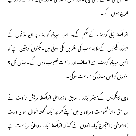
خرچ ہوں گے۔
اتر اکھنڈ ہائی کورٹ کےحکم کےبعد اب سپریم کورٹ پر ان علاقوں کے
خوفزدہ مکینوں کےعلاوہ سب کی نظریں لگی ہوئی ہیں۔مکینوں کویقین ہے کہ
انہیں سپریم کورٹ سے انصاف اور راحت نصیب ہوں گے۔جہاں کل
5
جنوری کو اس معاملہ کی سماعت ہوگی۔
وہیں کانگریس کےسینئر لیڈر و سابق وزیراعلیٰ اتراکھنڈ ہریش راوت نے
ریاستی دارالحکومت دہرادون میں اپنےگھر پر ایک گھنٹہ طویل مون ورت
(خاموشی )احتجاج کیا۔انہوں نے کہاکہ اتراکھنڈ ایک روحانی ریاست ہے