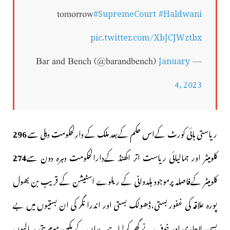
#SupremeCourt
#Haldwani
tomorrow
pic.twitter.com/XbJCJWztbx
January
— Bar and Bench (@barandbench)
4, 2023
ریاستی ہائی کورٹ کےاس حکم کےبعد ملک کے دارلحکومت دہلی سے
296
کلومیٹر اور ہمالیائی ریاست اتر اکھنڈ کےدارالحکومت دہرہ دون سے
274
کلومیٹر کےفاصلہ پرموجود ہلدوانی کے ریلوے اسٹیشن کے قریب بن بھول
پورہ علاقہ کی غفور بستی،ڈھولک بستی اور اندرا نگر کی ان بستیوں میں بے
بسی، لاچاری اور خوف نے گھر کرلیاہے۔یہاں کے مکین موم بتی ریالیوں