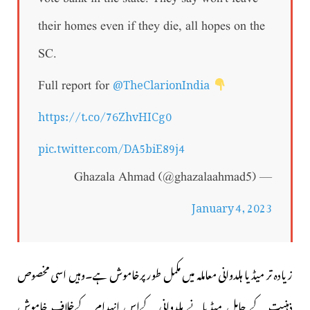
their homes even if they die, all hopes on the
SC.
@TheClarionIndia
Full report for
https://t.co/76ZhvHICg0
pic.twitter.com/DA5biE89j4
— Ghazala Ahmad (@ghazalaahmad5)
January 4, 2023
زیادہ تر میڈیا ہلدوانی معاملہ میں مکمل طور پرخاموش ہے۔وہیں اسی مخصوص
ذہنیت کے حامل میڈیانے ہلدوانی کےاس انہدام کےخلاف خاموش