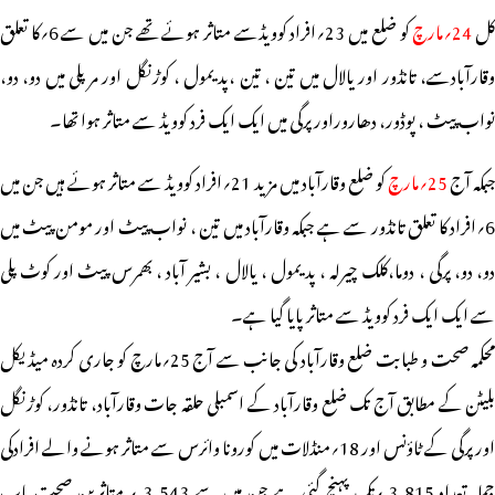
ل
24؍مارچ
کو ضلع میں 23؍افراد کوویڈسے متاثر ہوئے تھے جن میں سے 6؍کا تعلق
وقارآبادسے، تانڈور اور یالال میں تین ، تین ،پدیمول ، کوڑنگل اور مرپلی میں دو، دو،
نواب پیٹ ، پوڈور، دھاروراورپرگی میں ایک ایک فرد کوویڈ سے متاثر ہوا تھا۔
بکہ آج
25؍مارچ
کو ضلع وقارآباد میں مزید 21؍افراد کوویڈ سے متاثر ہوئے ہیں جن میں
6؍افراد کا تعلق تانڈور سے ہے جبکہ وقارآباد میں تین ، نواب پیٹ اور مومن پیٹ میں
دو، دو، پرگی ، دوما،کلک چیرلہ ، پدیمول ، یالال ، بشیر آباد ، بھمرس پیٹ اور کوٹ پلی
سے ایک ایک فرد کوویڈ سے متاثر پایا گیا ہے۔
محکمہ صحت و طبابت ضلع وقارآباد کی جانب سے آج 25؍مارچ کو جاری کردہ میڈیکل
بلیٹن کے مطابق آج تک ضلع وقارآباد کے اسمبلی حلقہ جات وقارآباد، تانڈور، کوڑنگل
اور پرگی کے ٹاؤنس اور 18؍منڈلات میں کورونا وائرس سے متاثر ہونے والے افرادکی
جملہ تعداد 3,815 ؍تک پہنچ گئی ہے جن میں سے 3,543 ؍ متاثرین صحت یاب