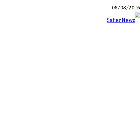
Ski
08/08/2026
t
conten
Saher News
نیوز پورٹل