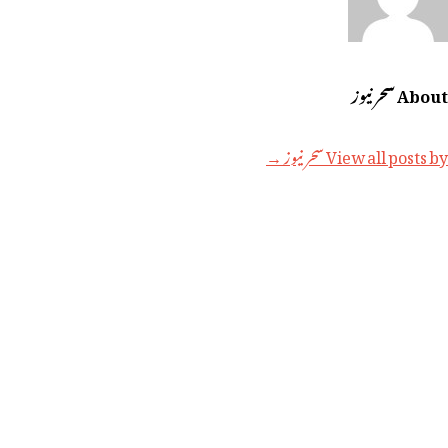
About سحر نیوز
View all posts by سحر نیوز →