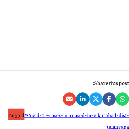
Share this post:
Tagged
#Covid-19-cases-increased-in-vikarabad-dist-
telangana-