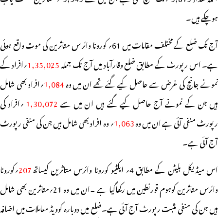
ہوچکے ہیں۔
آج تک ضلع کے مختلف مقامات میں 61؍ کورونا وائر س متاثرین کی موت واقع ہوئی
ے۔ اس رپورٹ کے مطابق ضلع وقارآباد میں آج تک جملہ
1,35,025
؍افراد کے
مونے جانچ کی غرض سے حاصل کیے گئے تھے ان میں وہ
1,084
؍افراد بھی شامل
یں جن کے نمونے آج حاصل کیے گئے ہیں ان میں سے
1,30,072
؍افراد کی
رپورٹ منفی آئی ہے ان میں وہ
1,063
؍ وہ افراد بھی شامل ہیں جن کی منفی رپورٹ
آج آئی ہے۔
اس میڈیکل بلیٹن کے مطابق 4؍ ایکٹیو کورونا وائرس متاثرین کیساتھ
207
؍کورونا
وائرس متاثرین کوہوم قورنطین میں رکھاگیا ہے ۔ان میں وہ 21؍متاثرین بھی شامل
ہیں جن کی منفی مثبت رپورٹ آج آئی ہے۔ضلع میں دوبارہ کوویڈ معاملات میں اضافہ