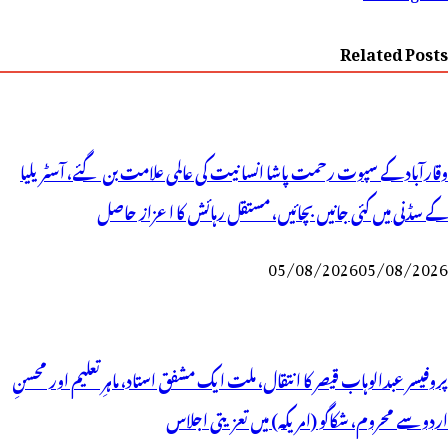
Related Posts
وقارآباد کے سپوت رحمت پاشا انسانیت کی عالمی علامت بن گئے، آسٹریلیا
کے سڈنی میں کئی جانیں بچائیں، مستقل رہائش کا اعزاز حاصل
05/08/2026
05/08/2026
پروفیسر عبدالوہاب قیصر کا انتقال، ملت ایک مشفق استاد، ماہرِتعلیم اور محسنِ
اردو سے محروم، شکاگو (امریکہ) میں تعزیتی اجلاس