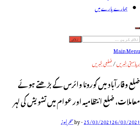
ہمارے بارے میں
لاش
ریں
Main Menu
رائے:
ریاستی خبریں
/
ضلعی خبریں
ضلع وقارآباد میں کورونا وائرس کے بڑھتے ہوئے
معاملات، ضلع انتظامیہ اور عوام میں تشویش کی لہر
26/03/2021
25/03/2021
-
by
سحر نیوز