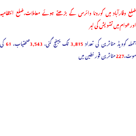
ضلع وقارآباد میں کورونا وائرس کے بڑھتے ہوئے معاملات،ضلع انتظامیہ
اورعوام میں تشویش کی لہر
جملہ کوویڈ متاثرین کی تعداد
3,815
تک پہنچ گئی،
3,543
صحتیاب،
61
کی
موت،
227
متاثرین قورنطین میں