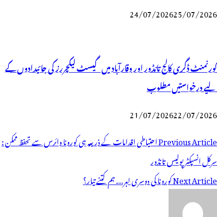
24/07/2026
25/07/2026
گورنمنٹ ڈگری کالج تانڈور اور وقارآباد میں گیسٹ لیکچررز کی جائیدادوں کے
لیے درخواستیں مطلوب
21/07/2026
22/07/2026
وسٹوں
Previous Article
احتیاطی اقدامات کے ذریعہ ہی کورونا وائرس سے تحفظ ممکن :
ی
سرکل انسپکٹر پولیس تانڈور
یویگیشن
Next Article
کورونا کی دوسری لہر…. ہم کتنے تیار؟