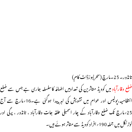
تانڈور۔ 25۔مارچ (سحرنیوزڈاٹ کام)
لع وقارآباد
میں کوویڈ متاثرین کی تعدادمیں اضافہ کاسلسلہ جاری ہے جس سے ضلع
انتظامیہ،پولیس اور عوام میں تشویش کی لہر پیدا ہوگئی ہے۔16؍مارچ سے آج
25؍مارچ تک ضلع وقارآباد کے چار اسمبلی حلقہ جات وقارآباد ، تانڈور ، پرگی اور
کوڑنگل میں جملہ 190؍افراد کوویڈ سے متاثر ہوئے ہیں۔