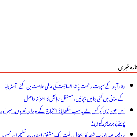
تازہ خبریں
وقارآباد کے سپوت رحمت پاشا انسانیت کی عالمی علامت بن گئے، آسٹریلیا
کے سڈنی میں کئی جانیں بچائیں، مستقل رہائش کا اعزاز حاصل
اس جین زی کو کس نے یہ سب سکھایا؟ احتجاج کے دوران نعروں، میمز اور
پوسٹرز پر برہمی کیوں؟
پروفیسر عبدالوہاب قیصر کا انتقال، ملت ایک مشفق استاد، ماہرِتعلیم اور محسنِ