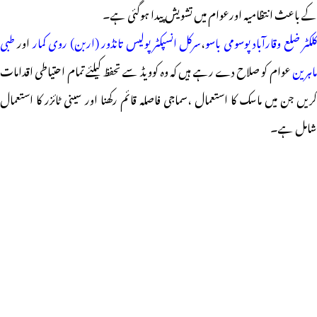
کے باعث انتظامیہ اورعوام میں تشویش پیدا ہوگئی ہے۔
لکٹر ضلع وقارآباد پوسومی باسو
،
سرکل انسپکٹر پولیس تانڈور (اربن) روی کمار
اور
طبی
ماہرین
عوام کو صلاح دے رہے ہیں کہ وہ کوویڈ سے تحفظ کیلئے تمام احتیاطی اقدامات
کریں جن میں ماسک کا استعمال ،سماجی فاصلہ قائم رکھنا اور سینی ٹائزر کا استعمال
شامل ہے۔