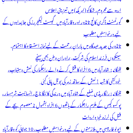
اردو سے محروم، شکاگو (امریکہ) میں تعزیتی اجلاس
گورنمنٹ ڈگری کالج تانڈور اور وقارآباد میں گیسٹ لیکچررز کی جائیدادوں کے
لیے درخواستیں مطلوب
تانڈور کی جدید عیدگاہ میں بارانِ رحمت کے لیےنمازِ استسقاء کا اہتمام,
سینکڑوں فرزند اسلام کی شرکت, برادران وطن بھی پہنچے
تلنگانہ : شاہ آباد میں 6 ا فراد کا قتل کرنے والے راجکمار کی نعش دستیاب،
خودکشی کا شبہ ! نعش کے ساتھ زہر کی بوتل پائی گئی
تلنگانہ : رنگاریڈی ضلع کے شاہ آباد میں درندگی کا ننگا ناچ، انسانیت شرمسار ،
پو کسو کیس کے ملزم راجکمار کے ہاتھوں 6 افراد بشمول 2 معصوم بچے کے
قتل کی لرزہ خیز واردات
اپولو فارمیسی میں ملازمتوں کے لیے درخواستیں مطلوب، 10 جولائی کو وقارآباد