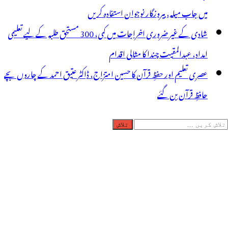
میں جاب میلہ، بیروزگار نوجوان استفادہ کریں
شادی کے غیر ضروری اخراجات میں کمی، 300 مستحق طلبہ کے لیے تعلیمی
امداد، عبدالمقیت چندا کا مثالی اقدام
عصری تعلیم اور حفظِ قرآن کا حسین امتزاج، ڈاکٹر عتیق احمد کے چاروں بچے
حافظِ قرآن بن گئے
لاش
ریں
رائے: