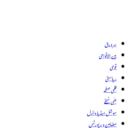
سر ورق
بین الاقوامی
قومی
ریاستی
فلمی صفحہ
طبی نسخے
سوشل میڈیا وائرل
مضامین و رپورٹس