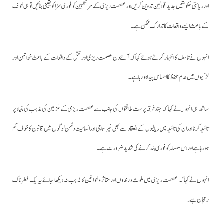
اور ریاستی حکومتیں جدید قوانین تدوین کریں اور عصمت ریزی کے مرتکبین کو فوری سزا کو یقینی بنائیں تو ہی خوف
کے باعث ایسے واقعات کا تدارک ممکن ہے۔
انہوں نے تاسف کا اظہار کرتے ہوئے کہا کہ آئے دن عصمت ریزی اور قتل کے واقعات کے باعث خواتین اور
لڑکیوں میں عدم تحفظ کا احساس پیدا ہورہا ہے۔
ساتھ ہی انہوں نے کہا کہ چند فرقہ پرست طاقتوں کی جانب سے عصمت ریزی کے ملزمین کی مذہب کی بنیاد پر
تائید کرنا اور ان کی تائید میں ریالیوں کے انعقاد سے بھی غیر سماجی اور انسانیت دشمن لوگوں میں قانون کا خوف کم
ہورہا ہے اور اس سلسلہ کو فوری بند کرنے کی شدید ضرورت ہے۔
انہوں نے کہا کہ عصمت ریزی میں ملوث درندوں اور متاثرہ خواتین کا مذہب نہ دیکھا جائے یہ ایک خطرناک
رحجان ہے۔