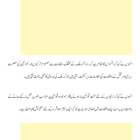
انہوں نے کہا کہ افسوس کا مقام ہے کہ روزآنہ ملک کے مختلف مقامات سے معصوم لڑکیوں اور خواتین کی عصمت
ریزی اور قتل کے واقعات کی اطلاعات زیر گشت رہتی ہیں جو کہ ملک کی بدنامی کا بھی باعث بنتی ہیں۔
انہوں نے کہا کہ زانیوں کے لئے سخت قوانین نہ ہونے یا پھر موجودہ قوانین پر مناسب طور پر عمل نہ کئے جانے کے
باعث دن بہ دن ایسے واقعات میں اضافہ ہورہا ہے جو کہ ایک بہتر معاشرہ کے لئے تشویش کا باعث ہے۔