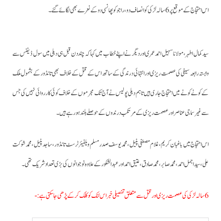
اس احتجاج کے موقع پر 6 سالہ لڑکی کو انصاف دو،راجو کو پھانسی دو کے نعرے بھی لگائے گئے۔
سید کمال اطہر، مولانا سہیل احمد عمری اور دیگر نے اپنے خطاب میں کہا کہ چند دن قبل ہی دہلی میں سول ڈیفنس سے
وابستہ رابعہ سیفی کی عصمت ریزی اور انتہائی درندگی کے ساتھ اس کے قتل کے خلاف بھی تانڈور کے بشمول ملک
کے کونے کونے میں احتجاج جاری ہیں تاہم دہلی پولیس نے آج تک مجرموں کے خلاف کوئی کارروائی نہیں کی جس
سے غیر سماجی عناصر اور عصمت ریزی کے مرتکب درندوں کے حوصلے بلند ہورہے ہیں۔
اس احتجا ج میں باغبان کریم،غلام مصطفی پٹیل،محمد یوسف صدر مسلم ویلفیئر ٹرسٹ تانڈور،ساجد پٹیل،محمدشوکت
علی، سید اجمل احمد، محمد صابر،محمد صادق، عتیق احمد اور عبدالشکور کے علاوہ نوجوانوں کی بڑی تعداد شریک تھی۔
6 سالہ لڑکی کی عصمت ریزی اور قتل سے متعلق تفصیلی خبر اس لنک کو کلک کرکے پڑھی جاسکتی ہے:-