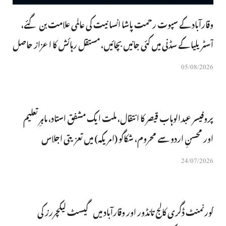
وقارآباد کے سپوت رحمت پاشا انسانیت کی عالمی علامت بن گئے،
آسٹریلیا کے سڈنی میں کئی جانیں بچائیں، مستقل رہائش کا اعزاز حاصل
05/08/2026
پروفیسر عبدالوہاب قیصر کا انتقال، ملت ایک مشفق استاد، ماہرِتعلیم
اور محسنِ اردو سے محروم، شکاگو (امریکہ) میں تعزیتی اجلاس
24/07/2026
گورنمنٹ ڈگری کالج تانڈور اور وقارآباد میں گیسٹ لیکچررز کی