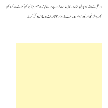
اورقتل کے واقعہ کو انتہائی بد بختانہ اور قابل مذمت قراردیتے ہوئے کہا کہ جو معصوم لڑکی ابھی کھلونے سے کھیلنا بھی
نہیں جانتی تھی اس کو درندہ صفت راجو نے اپنی ہوس کا شکار بناتے ہوئے اس کا قتل کردیا۔