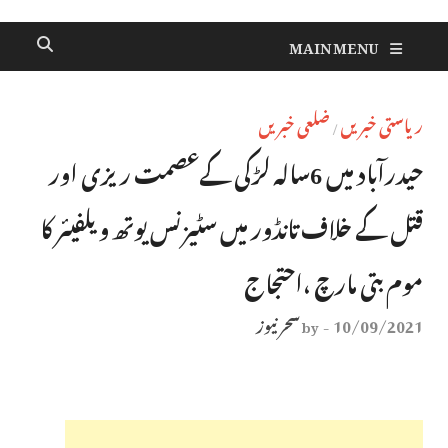
MAIN MENU
ریاستی خبریں
ضلعی خبریں
/
حیدرآباد میں 6سالہ لڑکی کےعصمت ریزی اور
قتل کے خلاف تانڈور میں سٹیزنس یوتھ ویلفیئر کا
موم بتی مارچ ،احتجاج
10/09/2021
سحر نیوز
by
-