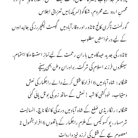
محسنِ اردو سے محروم، شکاگو (امریکہ) میں تعزیتی اجلاس
گورنمنٹ ڈگری کالج تانڈور اور وقارآباد میں گیسٹ لیکچررز کی جائیدادوں
کے لیے درخواستیں مطلوب
تانڈور کی جدید عیدگاہ میں بارانِ رحمت کے لیےنمازِ استسقاء کا اہتمام,
سینکڑوں فرزند اسلام کی شرکت, برادران وطن بھی پہنچے
تلنگانہ : شاہ آباد میں 6 ا فراد کا قتل کرنے والے راجکمار کی نعش
دستیاب، خودکشی کا شبہ ! نعش کے ساتھ زہر کی بوتل پائی گئی
تلنگانہ : رنگاریڈی ضلع کے شاہ آباد میں درندگی کا ننگا ناچ، انسانیت
شرمسار ، پو کسو کیس کے ملزم راجکمار کے ہاتھوں 6 افراد بشمول 2
معصوم بچے کے قتل کی لرزہ خیز واردات