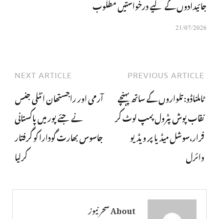
جائیدادوں کے لیے درخواستیں مطلوب
21/07/2026
NEXT ARTICLE
PREVIOUS ARTICLE
ٹاملناڈو: تلواروں کے ساتھ پہنچے
آرمی اور راجستھان انٹلی جنس
نقاب پوش پٹرول پمپ لوٹ کر
نے جئے پور میں پاکستانی
فرار،سوشل میڈیا پر ویڈیو
جاسوس بھارت گودارا کو گرفتار
وائرل
کرلیا
About سحر نیوز