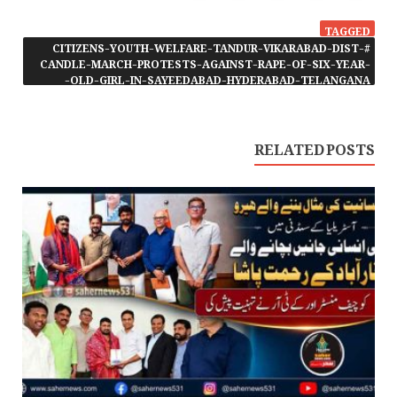
TAGGED
#CITIZENS-YOUTH-WELFARE-TANDUR-VIKARABAD-DIST-
CANDLE-MARCH-PROTESTS-AGAINST-RAPE-OF-SIX-YEAR-
OLD-GIRL-IN-SAYEEDABAD-HYDERABAD-TELANGANA-
RELATED POSTS