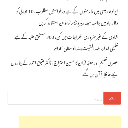
اپولو فارمیسی میں ملازمتوں کے لیے درخواستیں مطلوب، 10 جولائی کو
وقارآباد میں جاب میلہ، بیروزگار نوجوان استفادہ کریں
شادی کے غیر ضروری اخراجات میں کمی، 300 مستحق طلبہ کے لیے
تعلیمی امداد، عبدالمقیت چندا کا مثالی اقدام
عصری تعلیم اور حفظِ قرآن کا حسین امتزاج، ڈاکٹر عتیق احمد کے چاروں
بچے حافظِ قرآن بن گئے