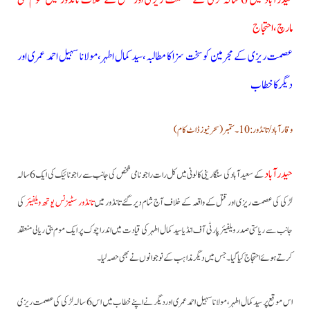
حیدرآباد میں 6 سالہ لڑکی کے عصمت ریزی اور قتل کے خلاف تانڈور میں موم بتی
مارچ،احتجاج
عصمت ریزی کے مجرمین کو سخت سزا کا مطالبہ،سید کمال اطہر،مولانا سہیل احمد عمری اور
دیگر کا خطاب
وقارآباد/تانڈور:10۔ستمبر(سحرنیوزڈاٹ کام)
حیدرآباد
کے سعید آباد کی سنگارینی کالونی میں کل رات راجو نامی شخص کی جانب سے راجو نائیک کی ایک 6سالہ
لڑکی کی عصمت ریزی اور قتل کے واقعہ کے خلاف آج شام دیر گئے تانڈور میں
تانڈور سٹیزنس یوتھ ویلفیئر
کی
جانب سے ریاستی صدر ویلفیئر پارٹی آف انڈیا سید کمال اطہر کی قیادت میں اندرا چوک پر ایک موم بتی ریالی منعقد
کرتے ہوئے احتجاج کیا گیا۔جس میں دیگر مذاہب کے نوجوانوں نے بھی حصہ لیا۔
اس موقع پر سید کمال اطہر،مولانا سہیل احمد عمری اور دیگر نے اپنے خطاب میں اس 6 سالہ لڑکی کی عصمت ریزی