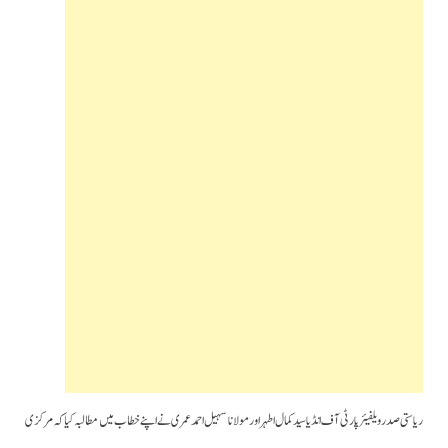
ریاستی صدر ویلفیئر پارٹی آف انڈیا سید کمال اطہر اور مولانا سہیل احمد عمری نے اپنے خطاب میں مطالبہ کیا کہ مرکزی