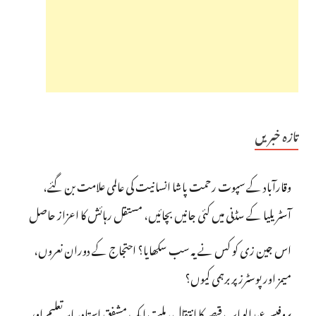
تازہ خبریں
وقارآباد کے سپوت رحمت پاشا انسانیت کی عالمی علامت بن گئے،
آسٹریلیا کے سڈنی میں کئی جانیں بچائیں، مستقل رہائش کا اعزاز حاصل
اس جین زی کو کس نے یہ سب سکھایا؟ احتجاج کے دوران نعروں،
میمز اور پوسٹرز پر برہمی کیوں؟
پروفیسر عبدالوہاب قیصر کا انتقال، ملت ایک مشفق استاد، ماہرِتعلیم اور