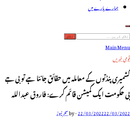
ہمارے بارے میں
لاش
ریں
Main Menu
رائے:
قومی خبریں
کشمیری پنڈتوں کے معاملہ میں حقائق جاننا ہے تو بی جے
پی حکومت ایک کمیشن قائم کرے: فاروق عبداللہ
22/03/2022
22/03/2022
-
by
سحر نیوز