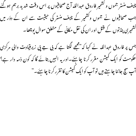
چیف منسٹر جموں و کشمیر فاروق عبداللہ آج صحافیوں پر اس وقت شدید برہم ہوگئے
جب صحافیوں نے جموں وکشمیر کے چیف منسٹر کی حیثیت سے ان کے دؤر میں
کشمیری پنڈتوں کے قتل اور ان کی نقل مکانی کے متعلق سوال پوچھا۔
جس پر فاروق عبداللہ نے کہا کہ”مجھے لگتا ہے کہ بی جے پی زیرقیادت والی مرکزی
حکومت کو ایک کمیشن مقرر کرنا چاہئے۔اور یہ انہیں بتائے گا کہ کون ذمہ دار ہے؟
آپ سچ جاننا چاہتے ہیں تو آپ کو ایک کمیشن کا تقرر کرنا چاہئے۔”