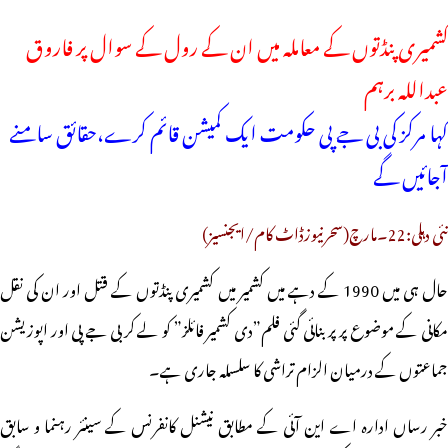
کشمیری پنڈتوں کے معاملہ میں ان کے رول کے سوال پر فاروق
عبداللہ برہم
کہا مرکز کی بی جے پی حکومت ایک کمیشن قائم کرے،حقائق سامنے
آجائیں گے
نئی دہلی:22۔مارچ(سحرنیوزڈاٹ کام/ایجنسیز)
حال ہی میں 1990 کے دہے میں کشمیر میں کشمیری پنڈتوں کے قتل اور ان کی نقل
مکانی کے موضوع پر پر بنائی گئی فلم”دی کشمیر فائلز” کو لے کر بی جے پی اور اپوزیشن
جماعتوں کے درمیان الزام تراشی کا سلسلہ جاری ہے۔
خبر رساں ادارہ اے این آئی کے مطابق نیشنل کانفرنس کے سینئر رہنما و سابق