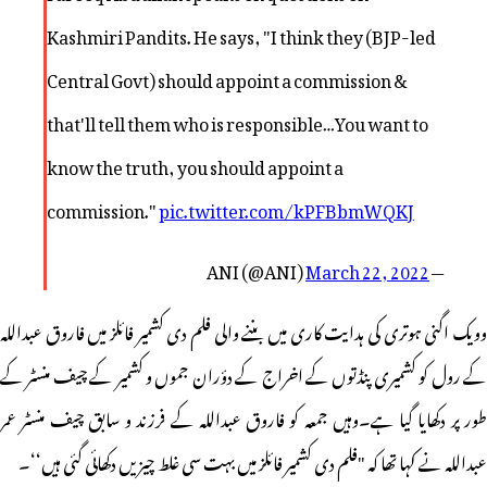
Kashmiri Pandits. He says, "I think they (BJP-led
Central Govt) should appoint a commission &
that'll tell them who is responsible…You want to
know the truth, you should appoint a
commission."
pic.twitter.com/kPFBbmWQKJ
March 22, 2022
— ANI (@ANI)
وویک اگنی ہوتری کی ہدایت کاری میں بننے والی فلم دی کشمیر فائلز میں فاروق عبداللہ
کے رول کو کشمیری پنڈتوں کے اخراج کے دؤران جموں و کشمیر کے چیف منسٹر کے
طور پر دکھایا گیا ہے۔وہیں جمعہ کو فاروق عبداللہ کے فرزند و سابق چیف منسٹر عمر
عبداللہ نے کہا تھا کہ "فلم دی کشمیر فائلز میں بہت سی غلط چیزیں دکھائی گئی ہیں‘‘۔