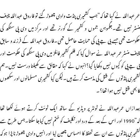
عمر عبداللہ نے کہا تھا کہ”جب کشمیری پنڈت وادی چھوڑ گئے تو فاروق عبداللہ چیف
منسٹر نہیں تھے۔جگموہن جموں و کشمیر کے گورنر تھے اور مرکز میں وی پی سنگھ کی
حکومت تھی جسے بی جے پی کی حمایت حاصل تھی۔فاروق عبداللہ کے فرزند و سابق
چیف منسٹر عمر عبداللہ نے سوال کیا کہ فلم کشمیر فائلز میں وی پی سنگھ کی حکومت اور
بی جے پی کو کیوں نہیں دکھایا گیا؟انہوں نے کہا کہ حقائق سے کھیلنا درست نہیں۔ہم
کشمیری پنڈتوں کے قتل کی مذمت کرتے ہیں۔لیکن کیا کشمیری مسلمانوں اور سکھوں
کا بھی قتل نہیں ہوا تھا؟۔
بعدازاں عمرعبداللہ نے ٹوئٹر پر ویڈیو کے ساتھ ایک ٹوئٹ کرتے ہوئے لکھا تھا
کہ”1990 اور اس کے بعد کے درد اور تکلیف کو ختم نہیں کیاجا سکتا۔جس طرح سے
کشمیری پنڈتوں سے ان سے تحفظ کا احساس چھین لیا اور انہیں وادی چھوڑنا پڑا جو کہ