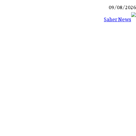
Ski
09/08/2026
t
conten
Saher News
نیوز پورٹل