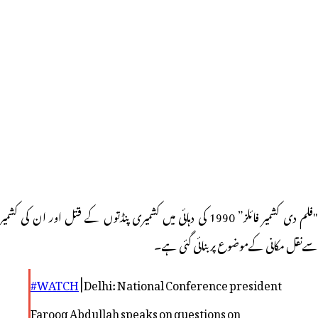
"فلم دی کشمیر فائلز” 1990 کی دہائی میں کشمیری پنڈتوں کے قتل اور ان کی کشمیر
سےنقل مکانی کےموضوع پربنائی گئی ہے۔
#WATCH
| Delhi: National Conference president
Farooq Abdullah speaks on questions on