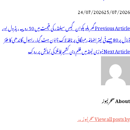
24/07/2026
25/07/2026
وسٹوں
Previous Article
گھریلو پکوان گیس سیلنڈر کی قیمت میں 50 روپیہ ، پٹرول اور
ی
ڈیزل پر 80 پیسے فی لیتر اضافہ،مہنگائی پر نافذ لاک ڈاؤن ہٹ گیا، راہول گاندھی کا طنز
یویگیشن
Next Article
نیوزی لینڈ میں فلم دی کشمیرفائلز کی نمائش پر روک
About سحر نیوز
View all posts by سحر نیوز →