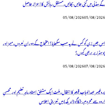
کے سڈنی میں کئی جانیں بچائیں، مستقل رہائش کا اعزاز حاصل
05/08/2026
05/08/2026
اس جین زی کو کس نے یہ سب سکھایا؟ احتجاج کے دوران نعروں، میمز اور
پوسٹرز پر برہمی کیوں؟
05/08/2026
07/08/2026
پروفیسر عبدالوہاب قیصر کا انتقال، ملت ایک مشفق استاد، ماہرِتعلیم اور محسنِ
اردو سے محروم، شکاگو (امریکہ) میں تعزیتی اجلاس