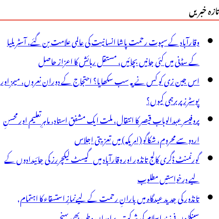
تازہ خبریں
وقارآباد کے سپوت رحمت پاشا انسانیت کی عالمی علامت بن گئے، آسٹریلیا
کے سڈنی میں کئی جانیں بچائیں، مستقل رہائش کا اعزاز حاصل
اس جین زی کو کس نے یہ سب سکھایا؟ احتجاج کے دوران نعروں، میمز اور
پوسٹرز پر برہمی کیوں؟
پروفیسر عبدالوہاب قیصر کا انتقال، ملت ایک مشفق استاد، ماہرِتعلیم اور محسنِ
اردو سے محروم، شکاگو (امریکہ) میں تعزیتی اجلاس
گورنمنٹ ڈگری کالج تانڈور اور وقارآباد میں گیسٹ لیکچررز کی جائیدادوں کے
لیے درخواستیں مطلوب
تانڈور کی جدید عیدگاہ میں بارانِ رحمت کے لیےنمازِ استسقاء کا اہتمام,
سینکڑوں فرزند اسلام کی شرکت, برادران وطن بھی پہنچے