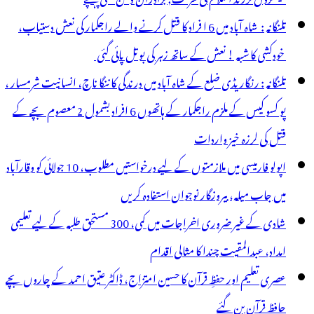
تلنگانہ : شاہ آباد میں 6 ا فراد کا قتل کرنے والے راجکمار کی نعش دستیاب،
خودکشی کا شبہ ! نعش کے ساتھ زہر کی بوتل پائی گئی
تلنگانہ : رنگاریڈی ضلع کے شاہ آباد میں درندگی کا ننگا ناچ، انسانیت شرمسار ،
پو کسو کیس کے ملزم راجکمار کے ہاتھوں 6 افراد بشمول 2 معصوم بچے کے
قتل کی لرزہ خیز واردات
اپولو فارمیسی میں ملازمتوں کے لیے درخواستیں مطلوب، 10 جولائی کو وقارآباد
میں جاب میلہ، بیروزگار نوجوان استفادہ کریں
شادی کے غیر ضروری اخراجات میں کمی، 300 مستحق طلبہ کے لیے تعلیمی
امداد، عبدالمقیت چندا کا مثالی اقدام
عصری تعلیم اور حفظِ قرآن کا حسین امتزاج، ڈاکٹر عتیق احمد کے چاروں بچے
حافظِ قرآن بن گئے