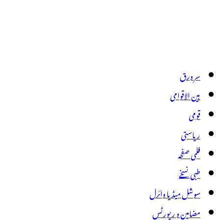
سر ورق
بین الاقوامی
قومی
ریاستی
فلمی صفحہ
طبی نسخے
سوشل میڈیا وائرل
مضامین و رپورٹس