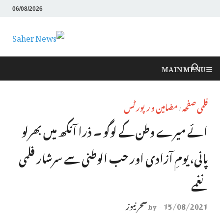
06/08/2026
Saher News
نیوز پورٹل
MAIN MENU
فلمی صفحہ
مضامین و رپورٹس
/
ائے میرے وطن کے لوگو ۔ ذرا آنکھ میں بھرلو
پانی، یومِ آزادی اور حب الوطنی سے سرشار فلمی
نغمے
15/08/2021
سحر نیوز
by
-