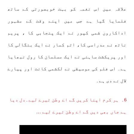
علاقہ میں اس نغمہ کو بہت خوبصورتی کے ساتھ
فلمایا گیا ہے جس میں اپنے وقت کے مشہور
اداکاروں شمی کپور نے ایک پنجابی کا ، پریم
ناتھ نے مدراسی کا، اتم کمار نے ایک بنگالی کا
اور پریکشت ساہنی نے ایک مسلمان کا رول نبھایا
ہے۔ اس فلم کی موسیقی نے لکشمی کانت اور پیارے
لال نے دی ہے۔
6۔ ہر کرم اپنا کریں گے اے وطن تیرے لیے۔دل دیا
ہے جاں بھی دیں گے اے وطن تیرے لیے …