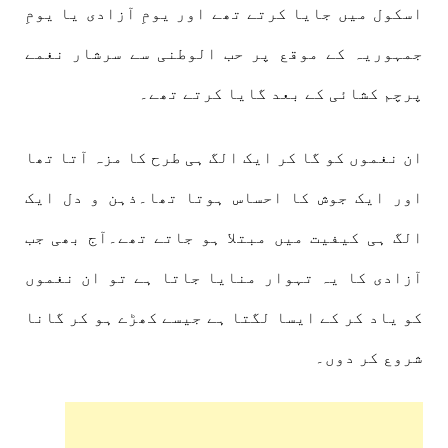
اسکول میں جایا کرتے تھے اور یومِ آزادی یا یومِ
جمہوریہ کے موقع پر حب الوطنی سے سرشار نغمے
پرچم کشائی کے بعد گایا کرتے تھے۔
ان نغموں کو گا کر ایک الگ ہی طرح کا مزہ آتا تھا
اور ایک جوش کا احساس ہوتا تھا۔ذہن و دل ایک
الگ ہی کیفیت میں مبتلا ہو جاتے تھے۔آج بھی جب
آزادی کا یہ تہوار منایا جاتا ہے تو ان نغموں
کو یاد کر کے ایسا لگتا ہے جیسے کھڑے ہو کر گانا
شروع کر دوں۔