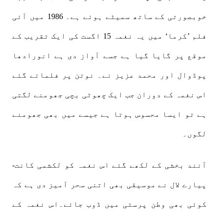
خوبصورتی کے ساتھ سمیٹے ہوئے ہے۔ 1986 میں آئی
فلم ’کرما‘ میں یہ نغمہ 15 اگست کی ایک تقریب کے
موقع پر گایا گیا ہے جسے آواز دی ہے انورادھا
پوڈوال اور محمد عزیز نے۔ نوتن پر فلمائے گئے
اس نغمہ کے دوران جب ایک چھوٹی بچی جھومنے لگتی
ہے تو ایسا محسوس ہوتا ہے جیسے میں بھی جھومنے
لگوں۔
آنند بخشی کے لکھے گئے اس نغمہ کو لکشمی کانت-
پیارے لال نے موسیقی بھی اتنی سحر آمیز دی ہے کہ
کوئی بھی وطن پرستی میں ڈوب جائے۔اس نغمہ کے