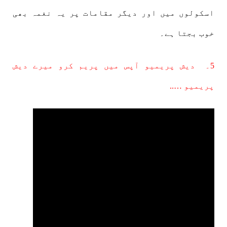
اسکولوں میں اور دیگر مقامات پر یہ نغمہ بھی
خوب بجتا ہے۔
5۔ دیش پریمیو آپس میں پریم کرو میرے دیش
پریمیو …..