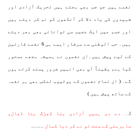
نغمے ہیں جو جب بھی بجتے ہیں تحریک آزادی اور
شہیدوں کی یاد دلا کر آنکھوں کو نم کر دیتے ہیں
اور جسم میں ایک عجیب سی توانائی بھی بھر دیتے
ہیں۔ حب الوطنی سے سرشار ایسے ہی 6 نغمے قارئین
کے لیے پیش ہیں۔ان نغموں نے ہمیشہ مجھے مسحور
کیا ہے، یقیناً آپ بھی انہیں ضرور پسند کرتے ہوں
گے۔ ( ان تمام نغموں کے یوٹیوب لنکس بھی ہر نغمہ
کے ساتھ پیش ہیں )
1.۔
دے دی ہمیں آزادی بنا کھڑگ بنا ڈھال،
سابرمتی کے سنت تو نے کر دیا کمال
……..