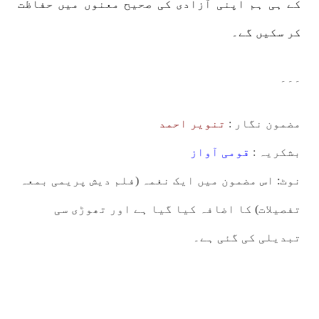
کے ہی ہم اپنی آزادی کی صحیح معنوں میں حفاظت
کر سکیں گے۔
۔۔۔
مضمون نگار :
تنویر احمد
بشکریہ :
قومی آواز
نوٹ: اس مضمون میں ایک نغمہ (فلم دیش پریمی بمعہ
تفصیلات) کا اضافہ کیا گیا ہے اور تھوڑی سی
تبدیلی کی گئی ہے۔