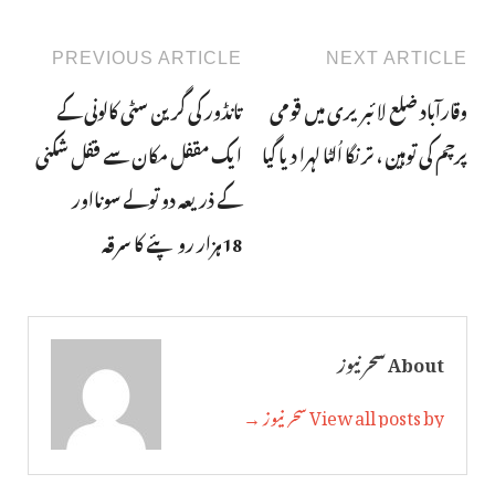
PREVIOUS ARTICLE
NEXT ARTICLE
وقارآباد ضلع لائبریری میں قومی
تانڈور کی گرین سٹی کالونی کے
پرچم کی توہین ، ترنگا اُلٹا لہرا دیا گیا
ایک مقفل مکان سے قفل شکنی
کے ذریعہ دو تولے سونااور
18ہزار روپئے کا سرقہ
About سحر نیوز
View all posts by سحر نیوز →