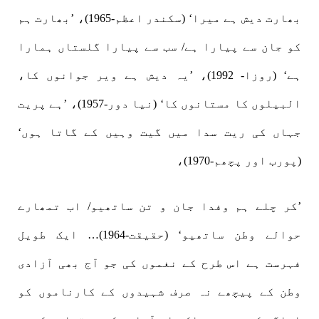
بھارت دیش ہے میرا‘ (سکندر اعظم-1965)، ’بھارت ہم
کو جان سے پیارا ہے/ سب سے پیارا گلستاں ہمارا
ہے‘ (روزا- 1992)، ’یہ دیش ہے ویر جوانوں کا،
البیلوں کا مستانوں کا‘ (نیا دور-1957)، ’ہے پریت
جہاں کی ریت سدا میں گیت وہیں کے گاتا ہوں‘
(پورب اور پچھم-1970)،
’کر چلے ہم وفدا جان و تن ساتھیو/ اب تمھارے
حوالے وطن ساتھیو‘ (حقیقت-1964)… ایک طویل
فہرست ہے اس طرح کے نغموں کی جو آج بھی آزادی
وطن کے پیچھے نہ صرف شہیدوں کے کارناموں کو