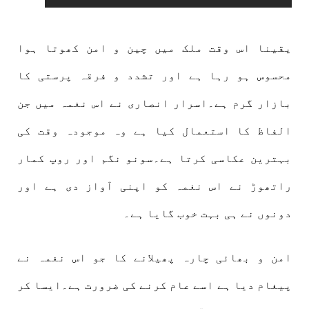
یقینا اس وقت ملک میں چین و امن کھوتا ہوا
محسوس ہو رہا ہے اور تشدد و فرقہ پرستی کا
بازار گرم ہے۔اسرار انصاری نے اس نغمہ میں جن
الفاظ کا استعمال کیا ہے وہ موجودہ وقت کی
بہترین عکاسی کرتا ہے۔سونو نگم اور روپ کمار
راتھوڑ نے اس نغمہ کو اپنی آواز دی ہے اور
دونوں نے ہی بہت خوب گایا ہے۔
امن و بھائی چارہ پھیلانے کا جو اس نغمہ نے
پیغام دیا ہے اسے عام کرنے کی ضرورت ہے۔ایسا کر