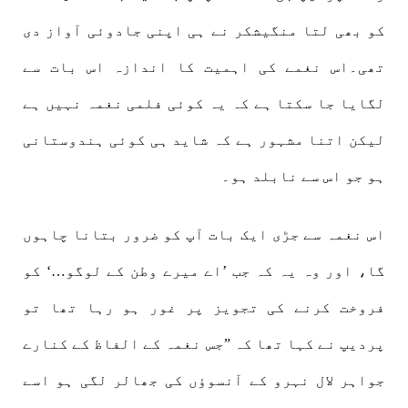
کو بھی لتا منگیشکر نے ہی اپنی جادوئی آواز دی
تھی۔اس نغمے کی اہمیت کا اندازہ اس بات سے
لگایا جا سکتا ہے کہ یہ کوئی فلمی نغمہ نہیں ہے
لیکن اتنا مشہور ہے کہ شاید ہی کوئی ہندوستانی
ہو جو اس سے نابلد ہو۔
اس نغمہ سے جڑی ایک بات آپ کو ضرور بتانا چاہوں
گا، اور وہ یہ کہ جب ’اے میرے وطن کے لوگو…‘ کو
فروخت کرنے کی تجویز پر غور ہو رہا تھا تو
پردیپ نے کہا تھا کہ ”جس نغمہ کے الفاظ کے کنارے
جواہر لال نہرو کے آنسوؤں کی جھالر لگی ہو اسے