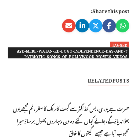
Share this post:
TAGGED
#AYE-MERE-WATAN-KE-LOGO-INDEPENDENCE-DAY-AND-
PATRIOTIC-SONGS-OF-BOLLYWOOD-MOVIES-VIDEOS-
RELATED POSTS
حسرت جے پوری، بس کنڈاکٹر سے گیت کار تک کا سفر ، تم مجھے یوں
بھلا نہ پاؤگے،جانے کہاں گئے وہ دن ،بہاروں پھول برساؤ میرا
محبوب آیا ہے جیسے گیتوں کا خالق