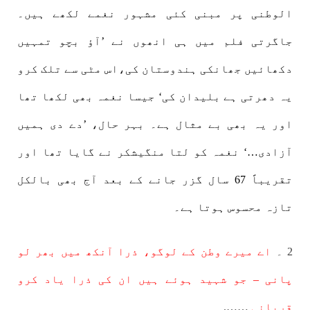
الوطنی پر مبنی کئی مشہور نغمے لکھے ہیں۔
جاگرتی فلم میں ہی انھوں نے ’آؤ بچو تمہیں
دکھائیں جھانکی ہندوستان کی،اس مٹی سے تلک کرو
یہ دھرتی ہے بلیدان کی‘ جیسا نغمہ بھی لکھا تھا
اور یہ بھی بے مثال ہے۔ بہر حال، ’دے دی ہمیں
آزادی…‘ نغمہ کو لتا منگیشکر نے گایا تھا اور
تقریباً 67 سال گزر جانے کے بعد آج بھی بالکل
تازہ محسوس ہوتا ہے۔
2 ۔
اے میرے وطن کے لوگو، ذرا آنکھ میں بھر لو
پانی – جو شہید ہوئے ہیں ان کی ذرا یاد کرو
قربانی
…….