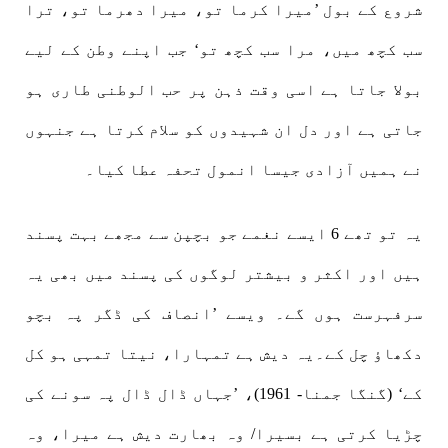
شروع کے بول ’میرا کرما تو، میرا دھرما تو، ترا
سب کچھ میں، مرا سب کچھ تو‘ جب اپنے وطن کے لیے
بولا جاتا ہے اسی وقت ذہن پر حب الوطنی طاری ہو
جاتی ہے اور دل ان شہیدوں کو سلام کرتا ہے جنہوں
نے ہمیں آزادی جیسا انمول تحفہ عطا کیا۔
یہ تو تھے 6 ایسے نغمے جو بچپن سے مجھے بہت پسند
ہیں اور اکثر و بیشتر لوگوں کی پسند میں بھی یہ
سرفہرست ہوں گے۔ ویسے ’انصاف کی ڈگر پہ بچو
دکھاؤ چل کے۔یہ دیش ہے تمہارا، نیتا تمہی ہو کل
کے‘ (گنگا جمنا- 1961)، ’جہاں ڈال ڈال پہ سونے کی
چڑیا کرتی ہے بسیرا/ وہ بھارت دیش ہے میرا، وہ