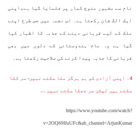
نام سے مشہور منوج کمار پر فلمایا گیا ہے،اپنی
ایک الگ شان رکھتا ہے۔ اس نغمہ میں جس طرح اپنے
ملک کے لیے قربانی دینے کے جذبہ کا اظہار کیا
گیا ہے وہ عام ہندوستانی کے دلوں میں بھی
قربانی کا جذبہ پیدا کرنے کی صلاحیت رکھتا ہے۔
4۔ اپنی آزادی کو ہم ہرگز مٹا سکتے نہیں- سر کٹا
سکتے ہیں لیکن سر جھکا سکتے نہیں …
https://www.youtube.com/watch?
v=2OQ69IfuUFc&ab_channel=ArjunKumar