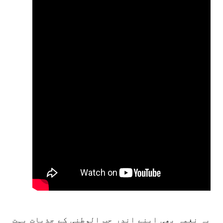
یہ نغمہ بھی اپنے اندر حب الوطنی کے جذبات بہت