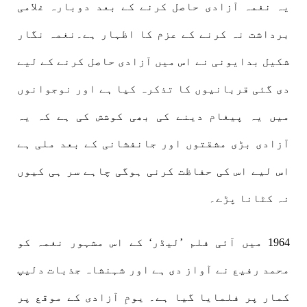
یہ نغمہ آزادی حاصل کرنے کے بعد دوبارہ غلامی
برداشت نہ کرنے کے عزم کا اظہار ہے۔نغمہ نگار
شکیل بدایونی نے اس میں آزادی حاصل کرنے کے لیے
دی گئی قربانیوں کا تذکرہ کیا ہے اور نوجوانوں
میں یہ پیغام دینے کی بھی کوشش کی ہے کہ یہ
آزادی بڑی مشقتوں اور جانفشانی کے بعد ملی ہے
اس لیے اس کی حفاظت کرنی ہوگی چاہے سر ہی کیوں
نہ کٹانا پڑے۔
1964 میں آئی فلم ’لیڈر‘ کے اس مشہور نغمہ کو
محمد رفیع نے آواز دی ہے اور شہنشاہ جذبات دلیپ
کمار پر فلمایا گیا ہے۔ یومِ آزادی کے موقع پر