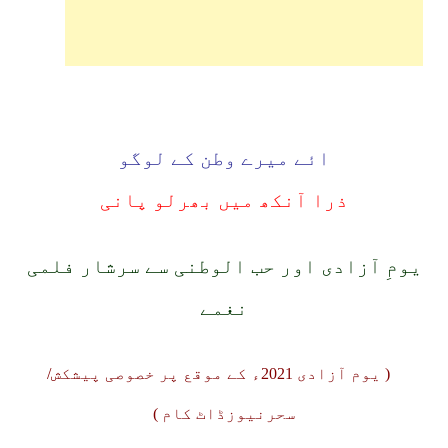
ائے میرے وطن کے لوگو
ذرا آنکھ میں بھرلو پانی
یومِ آزادی اور حب الوطنی سے سرشار فلمی
نغمے
( یوم آزادی 2021ء کے موقع پر خصوصی پیشکش/
سحرنیوزڈاٹ کام )