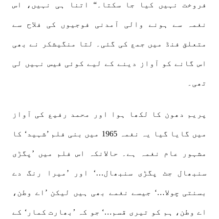
فروخت نہیں کیا جا سکتا۔“ اتنا ہی نہیں، اس
نغمہ سے ہونے والی آمدنی فوجیوں کی فلاح سے
متعلق فنڈ میں جمع کی گئی۔ لتا منگیشکر نے بھی
اس گانے کو آواز دینے کے لیے کوئی فیس نہیں لی
تھی۔
پریم دھون کا لکھا ہوا اور محمد رفیع کی آواز
میں گایا گیا یہ نغمہ 1965 میں بنی فلم ’شہید‘ کا
مشہور عام نغمہ ہے۔ حالانکہ اس فلم میں ’پگڑی
سنبھال جٹ پگڑی سنبھال…‘ اور ’میرا رنگ دے
بسنتی چولا…‘ جیسے نغمے بھی ہیں لیکن ’اے وطن،
اے وطن، ہم کو تیری قسم…‘ جو کہ ’بھارت کمار‘ کے