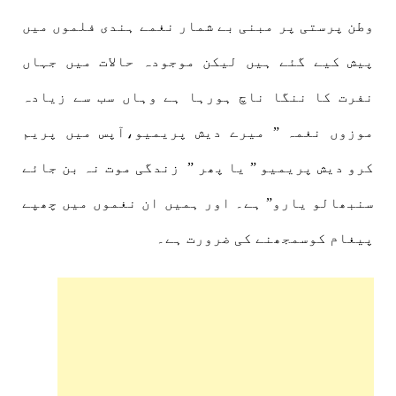
وطن پرستی پر مبنی بے شمار نغمے ہندی فلموں میں
پیش کیے گئے ہیں لیکن موجودہ حالات میں جہاں
نفرت کا ننگا ناچ ہورہا ہے وہاں سب سے زیادہ
موزوں نغمہ ” میرے دیش پریمیو،آپس میں پریم
کرو دیش پریمیو ” یا پھر ” زندگی موت نہ بن جائے
سنبھالو یارو” ہے۔ اور ہمیں ان نغموں میں چھپے
پیغام کوسمجھنے کی ضرورت ہے۔