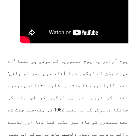
یومِ آزادی یا یومِ جمہوریہ کے موقع پر جتنا ’اے
میرے وطن کے لوگو، ذرا آنکھ میں بھر لو پانی‘
نغمہ گایا اور سنا جاتا ہے شاید اتنا کسی دوسرے
نغمہ کو نہیں۔ کم ہی لوگوں کو اس بات کی
جانکاری ہوگی کہ یہ نغمہ 1962 کی ہند-چین جنگ کے
بعد شہیدوں کی یاد میں لکھا گیا تھا اور لکھنے
والے پردیپ ہی تھے۔ دلچسپ بات یہ ہے کہ اس نغمہ