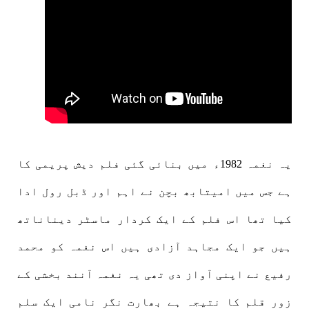
یہ نغمہ 1982ء میں بنائی گئی فلم دیش پریمی کا
ہے جس میں امیتابھ بچن نے اہم اور ڈبل رول ادا
کیا تھا اس فلم کے ایک کردار ماسٹر دیناناتھ
ہیں جو ایک مجاہد آزادی ہیں اس نغمہ کو محمد
رفیع نے اپنی آواز دی تھی یہ نغمہ آنند بخشی کے
زور قلم کا نتیجہ ہے بھارت نگر نامی ایک سلم