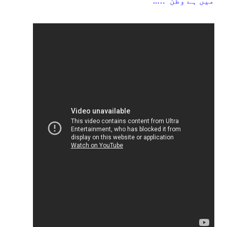
میں ہے وطن‘ …..