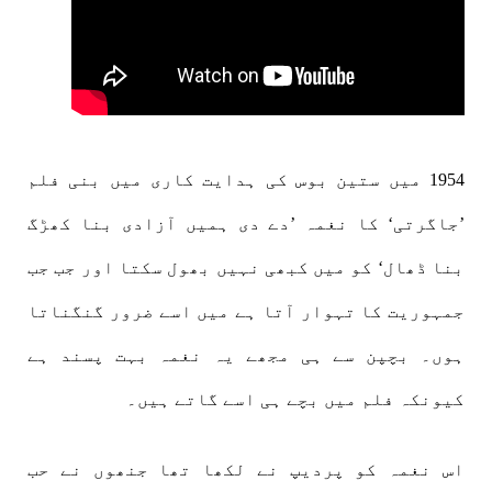
1954 میں ستین بوس کی ہدایت کاری میں بنی فلم
’جاگرتی‘ کا نغمہ ’دے دی ہمیں آزادی بنا کھڑگ
بنا ڈھال‘ کو میں کبھی نہیں بھول سکتا اور جب جب
جمہوریت کا تہوار آتا ہے میں اسے ضرور گنگناتا
ہوں۔ بچپن سے ہی مجھے یہ نغمہ بہت پسند ہے
کیونکہ فلم میں بچے ہی اسے گاتے ہیں۔
اس نغمہ کو پردیپ نے لکھا تھا جنھوں نے حب