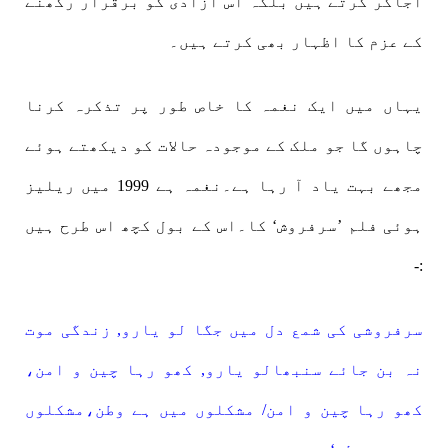
اجاگر کرتے ہیں بلکہ اس آزادی کو برقرار رکھنے
کے عزم کا اظہار بھی کرتے ہیں۔
یہاں میں ایک نغمہ کا خاص طور پر تذکرہ کرنا
چاہوں گا جو ملک کے موجودہ حالات کو دیکھتے ہوئے
مجھے بہت یاد آ رہا ہے۔نغمہ ہے 1999 میں ریلیز
ہوئی فلم ’سرفروش‘ کا۔اس کے بول کچھ اس طرح ہیں
:-
سرفروشی کی شمع دل میں جگا لو یارو, زندگی موت
نہ بن جائے سنبھالو یارو, کھو رہا چین و امن،
کھو رہا چین و امن/ مشکلوں میں ہے وطن،مشکلوں