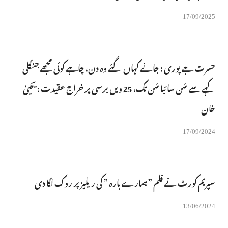
17/09/2025
حسرت جے پوری : جانے کہاں گئے وہ دن، چاہے کوئی مجھے جنگلی
کہے سے سُن سائبا سُن تک، 25 ویں برسی پر خراج عقیدت : یحییٰ
خان
17/09/2024
سپریم کورٹ نے فلم ” ہمارے بارہ ” کی ریلیز پر روک لگا دی
13/06/2024