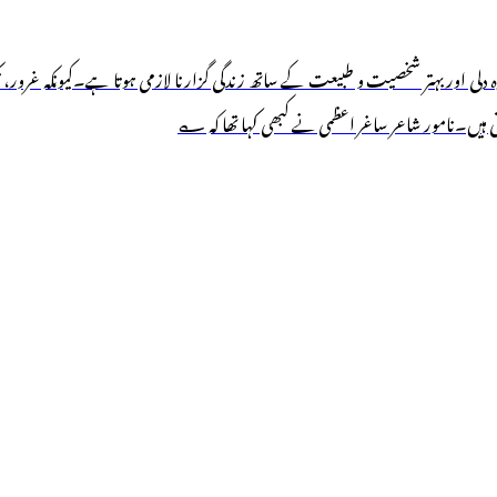
 اور بہتر شخصیت و طبیعت کے ساتھ زندگی گزارنا لازمی ہوتا ہے۔کیونکہ غرور، تکب
تی ہیں۔نامور شاعر ساغر اعظمی نے کبھی کہا تھا کہ ؎