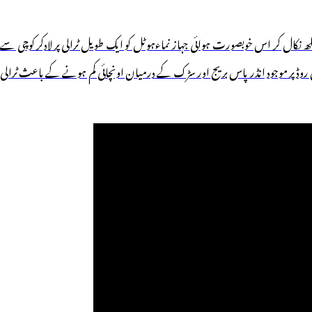
نکال کر اس خوبصورت ہوائی جہاز نماءہوٹل کو ایک طویل ٹرالی پر لادکر کوچی سے
ے باپٹلہ ضلع کے میدر میٹلا بائی پاس روڈ پر موجود انڈر پاس بریج اور سڑک کے درمیان اونچائی کم ہونے کے باعث ٹرالی