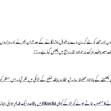
فروں اورعملہ کو لے کر رن وے پر طویل دؤڑلگانے کے بعد اڑان بھرنے اور ہزاروں
ز ایک مصروف سڑک پر موجود انڈر بریج میں پھنس گیا ہے۔!!
پھنسنے کے باؤجود محفوظ رہا۔؟یہ نظارہ باپٹلہ ضلع کے اڈنکی میں نظر آیا۔اس منظر کو
 کا منصوبہ بناتے ہوئے کیرالا کے کوچی
Kochi#
میں باقاعدہ ایک قدیم ہوائی جہاز