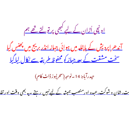
اونچی اُڑان کے لیے کبھی پر تولتے تھے ہم
آندھراپردیش کے باپٹلہ میں ہوائی جہاز انڈر بریج میں پھنس گیا
سخت مشقت کے بعد جہاز کو محفوظ طریقہ سے نکال لیا گیا
حیدرآباد: 14۔نومبر(سحرنیوز ڈاٹ کام)
ٔلت،شان و شوکت،عہدہ اورمنصب ہمیشہ کےلیےنہیں رہتے ۔یہ بھی وقت اور تقدیر ک