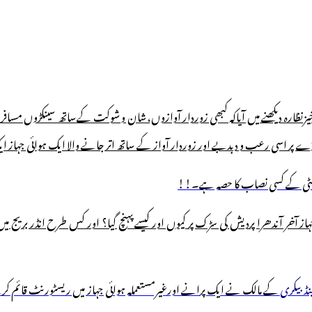
زنظارہ دیکھنے میں آیاکہ کبھی زوردار آوازوں،شان و شوکت کےساتھ سینکڑوں مسا
 اڈے پر اسی رعب و دبدبے اور زوردار آواز کے ساتھ اتر جانے والا ایک ہوائی جہا
نیورسٹی کے کسی نصاب کا حصہ ہے۔!!
ہاز آخر آندھرا پردیش کی سڑک پر کیوں اور کیسے پہنچ گیا؟ اور کس طرح انڈر بریج میں 
نڈبیکری
کے مالک نے ایک پرانے اورغیرمستعملہ ہوائی جہاز میں ریسٹورنٹ قائم کرنے