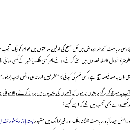
پڑوسی ریاست آندھرا پردیش میں کل صبح کی اولین ساعتوں میں عوام کوایک تعجب خی
کلومیٹر کا طویل فاصلہ فضاؤں میں طئے کرتےہوئے پھر کسی ملک یا شہر کےکسی ہوائی
جی ہاں یہ صد فیصد سچ ہے،کسی فلم کی کہانی کا منظر نہیں اور نہ ہی واٹس ایپ یو
آپ یہ سوچ کر ہرگز پریشان نہ ہوں کہ آسمان کی بلندیوں میں پرواز کرنے والا ہوائی ج
دیکھنےوالے بھی تعجب میں تھے کہ ایسے کیسے؟
راصل حیدرآباد،ریاست تلنگانہ،ملک اور غیرممالک میں مشہور
پستہ ہاؤز ریسٹورنٹ ای