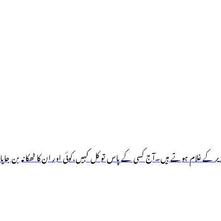
ے غلام ہوتے ہیں۔آج کسی کے پاس تو کل کہیں،کوئی اور ان کا ٹھکانہ بن جایا