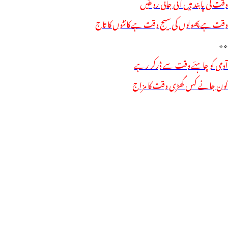
وقت کی پابند ہیں آتی جاتی رونقیں
وقت ہے پھولوں کی سیج وقت ہے کانٹوں کا تاج
٭٭
آدمی کو چاہئے وقت سے ڈرکر رہے
کون جانے کس گھڑی وقت کا مزاج