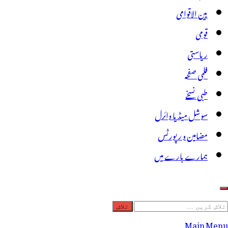
بین الاقوامی
قومی
ریاستی
فلمی صفحہ
طبی نسخے
سوشل میڈیا وائرل
مضامین و رپورٹس
ہمارے بارے میں
لاش
ریں
Main Menu