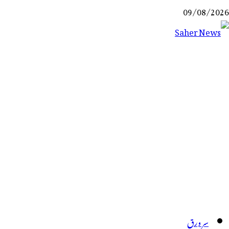
Ski
09/08/2026
t
conten
Saher News
نیوز پورٹل
سر ورق