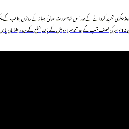
نڈ بیکری تحریر کروانے کے بعد اس خوبصورت ہوائی جہاز کے دونوں جانب کے پنکھ 
کلومیٹر طویل فاصلہ طئے کرتے ہوئے منتقل کیا جارہا تھا۔کہ اسی دؤران 12 نومبر کی نصف شب کےبعد آندھرا پردیش ک