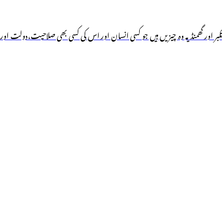
ر اور گھمنڈ یہ وہ چیزیں ہیں جو کسی انسان اور اس کی کسی بھی صلاحیت،دولت اور