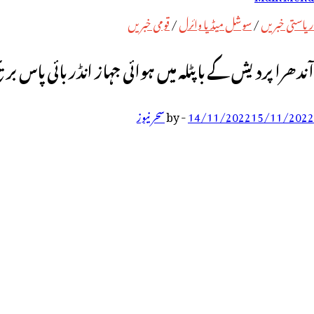
رائے:
ریاستی خبریں
/
سوشل میڈیا وائرل
/
قومی خبریں
آندھرا پردیش کے باپٹلہ میں ہوائی جہاز انڈر بائی پاس بری
15/11/2022
14/11/2022
-
by
سحر نیوز