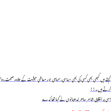
کہتے ہیں کبھی بھی کسی کی بھی سیاسی،سماجی اور معاشی حیثیت کے علاوہ صحت،دو
کرتے ہیں۔!!
اسی پر انقلابی شاعر ساحر لدھیانوی نے کہا تھا کہ؎