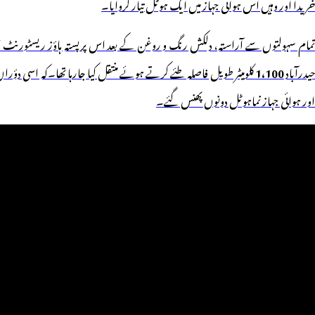
خریدا اور وہیں اس ہوائی جہاز میں ایک ہوٹل تیار کروایا۔
تمام سہولتوں سے آراستہ، دلکش رنگ و روغن کے بعد اس پر پستہ ہاؤز ریسٹورنٹ ای
یدرآباد
1،100
اور ہوائی جہاز نماہوٹل دونوں پھنس گئے۔