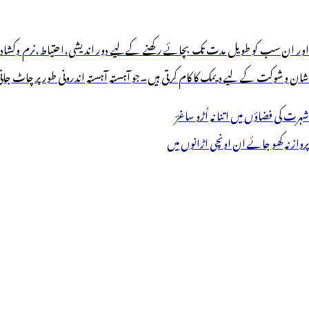
اور ان سب کو طویل مدت تک بچائے رکھنے کےلیے دور اندیشی،احتیاط،نرم وکشادہ دلی
شان و شوکت کے لیے دیمک کا کام کرتی ہیں۔جو آہستہ آہستہ اندرونی طور پر چاٹ جا
شہرت کی فضاؤں میں اتنا نہ اُڑو ساغرؔ
پرواز نہ کھو جائے ان اونچی اڑانوں میں