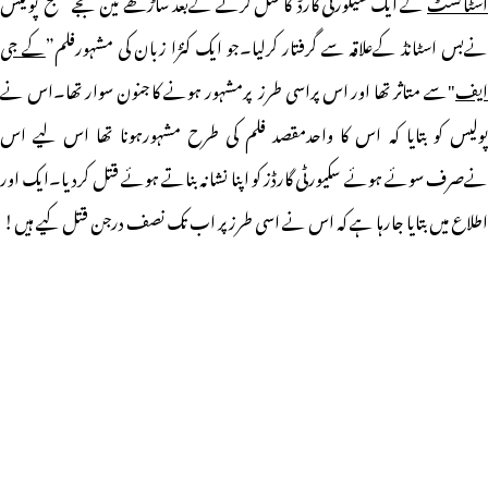
اسٹاکسٹ
کے ایک سیکورٹی گارڈ کا قتل کرنے کےبعد ساڑھے تین بجے صبح پولیس
ےبس اسٹانڈ کےعلاقہ سے گرفتار کرلیا۔جو ایک کنڑا زبان کی مشہورفلم”
کے جی
ایف
"سے متاثر تھا اور اس پراسی طرز پرمشہور ہونے کا جنون سوار تھا۔اس نے
پولیس کو بتایا کہ اس کا واحدمقصد فلم کی طرح مشہورہونا تھا اس لیے اس
نےصرف سوئے ہوئے سکیورٹی گارڈز کو اپنا نشانہ بناتے ہوئے قتل کردیا۔ایک اور
اطلاع میں بتایا جارہا ہے کہ اس نے اسی طرز پر اب تک نصف درجن قتل کیے ہیں!