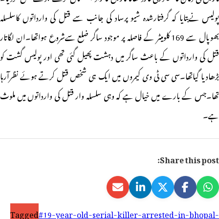
پولیس نےبتایا کہ گرفتارشدہ شیو پرساد کی جانب سے قتل کی وارداتوں کاسلسلہ
بھوپال سے 169 کلومیٹر کے فاصلہ پر موجود ساگر ضلع سےشروع ہواتھا۔ان لگاتار
قتل کی وارداتوں کے باعث ساگر میں دہشت پھیل گئی تھی اور پولیس گشت کو
بڑھادیا گیاتھا۔سی سی ٹی وی کیمروں میں ایک ہی شخص قتل کرتے ہوئے نظرآرہا
تھا۔جس کے بارے میں خیال ہے کہ وہی سلسلہ وار قتل کی وارداتوں میں ملوث
ہے۔
Share this post:
Tagged
#19-year-old-serial-killer-arrested-in-bhopal-