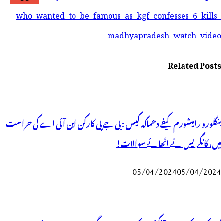
who-wanted-to-be-famous-as-kgf-confesses-6-kills-
madhyapradesh-watch-video-
Related Posts
بنگلورو رامیشورم کیفے دھماکہ کیس : بی جے پی کارکن این آئی اے کی حراست
میں، کانگریس نے اٹھائے سوالات!
05/04/2024
05/04/2024