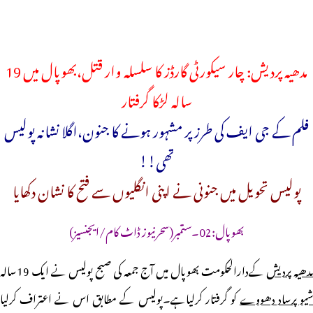
مدھیہ پردیش: چار سیکورٹی گارڈز کا سلسلہ وار قتل،بھوپال میں 19
سالہ لڑکا گرفتار
فلم کے جی ایف کی طرز پر مشہور ہونے کا جنون،اگلا نشانہ پولیس
تھی!!
پولیس تحویل میں جنونی نے اپنی انگلیوں سے فتح کا نشان دکھایا
بھوپال:02۔ستمبر(سحرنیوز ڈاٹ کام/ایجنسیز)
دھیہ پردیش
کےدارالحکومت بھوپال میں آج جمعہ کی صبح پولیس نے ایک 19سالہ
یو پرساد دھووے
کو گرفتار کرلیاہے۔پولیس کے مطابق اس نے اعتراف کرلیا