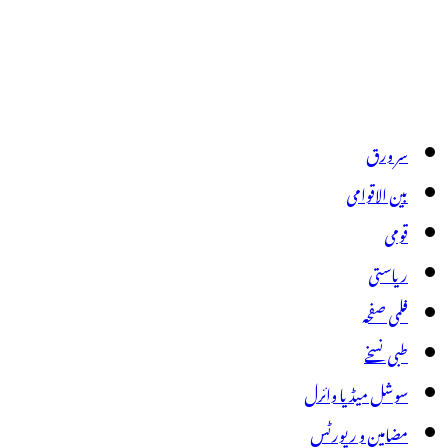
سر ورق
بین الاقوامی
قومی
ریاستی
فلمی صفحہ
طبی نسخے
سوشل میڈیا وائرل
مضامین و رپورٹس