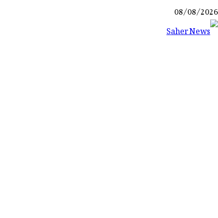
Ski
08/08/2026
t
conten
Saher News
نیوز پورٹل