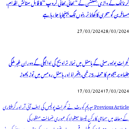
کرناٹک کے واڑی جنکشن کے ” بھائی بھائی گروپ ” کا قابل ستائش اقدام،
مسافرین کو سحری کا کھانا ٹرینوں تک پہنچایا جا رہا ہے
27/03/2024
28/03/2024
گجرات یونیورسٹی کے ہاسٹل میں نماز تراویح کی ادائیگی کے دوران غیر ملکی
طلباء پرہجوم کا حملہ، 5 زخمی، پتھراؤ اور ہاسٹل رومس میں توڑ پھوڑ
17/03/2024
17/03/2024
وسٹوں
Previous Article
سپریم کورٹ نے گجرات پولیس کی ایف آئی آر اور گرفتاری
ی
کے معاملہ میں سماجی کارکن تیستا سیتلواد کو عبوری ضمانت منظور کی
یویگیشن