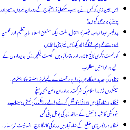
اس جین زی کو کس نے یہ سب سکھایا؟ احتجاج کے دوران نعروں، میمز اور
پوسٹرز پر برہمی کیوں؟
پروفیسر عبدالوہاب قیصر کا انتقال، ملت ایک مشفق استاد، ماہرِتعلیم اور محسنِ
اردو سے محروم، شکاگو (امریکہ) میں تعزیتی اجلاس
گورنمنٹ ڈگری کالج تانڈور اور وقارآباد میں گیسٹ لیکچررز کی جائیدادوں کے
لیے درخواستیں مطلوب
تانڈور کی جدید عیدگاہ میں بارانِ رحمت کے لیےنمازِ استسقاء کا اہتمام,
سینکڑوں فرزند اسلام کی شرکت, برادران وطن بھی پہنچے
تلنگانہ : شاہ آباد میں 6 ا فراد کا قتل کرنے والے راجکمار کی نعش دستیاب،
خودکشی کا شبہ ! نعش کے ساتھ زہر کی بوتل پائی گئی
تلنگانہ : رنگاریڈی ضلع کے شاہ آباد میں درندگی کا ننگا ناچ، انسانیت شرمسار ،