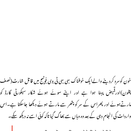
خون کوسرد کردینے والےایک خوفناک
سی سی ٹی وی فوٹیج
میں قاتل شارٹ(نصف
پتلون)اورقمیض پہنا ہوا ہے اور اپنے سوئے ہوئے شکار سیکورٹی گارڈ کو
مارتےہوئے اور پھراس کے سر کو پتھر سے مارتے ہوئے دیکھا جاسکتا ہے۔اس
واردات کی انجام دہی کے بعد وہ وہاں سے بھاگ گیا تاکہ کوئی اسے نہ دیکھ سکے۔