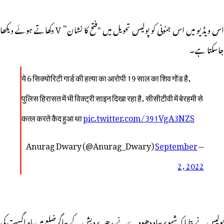
اس ویڈیو میں اس جنونی کو پولیس تحویل میں "فتح کا نشان” V دکھاتے ہوئے دیکھا
جاسکتا ہے۔
ये 6 सिक्योरिटी गार्ड की हत्या का आरोपी 19 साल का शिव गोंड है,
पुलिस हिरासत में भी विक्ट्री साइन दिखा रहा है, सीसीटीवी में बेरहमी से
कत्ल करते कैद हुआ था
pic.twitter.com/391VgA3NZS
September
— Anurag Dwary (@Anurag_Dwary)
2, 2022
پولیس نے بتایا کہ شیو پرساد دھووےنے مدھیہ پردیش کے ساگرضلع میں ماہ اگست کی