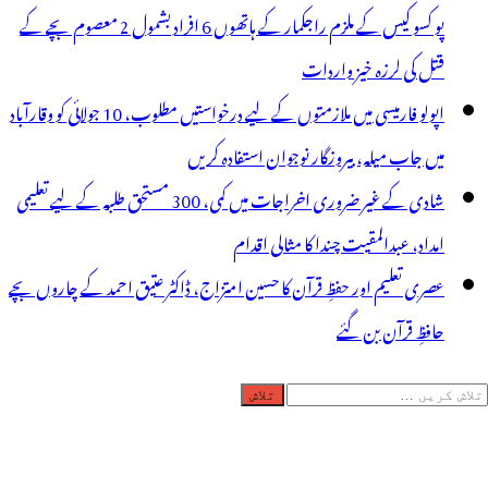
پو کسو کیس کے ملزم راجکمار کے ہاتھوں 6 افراد بشمول 2 معصوم بچے کے
قتل کی لرزہ خیز واردات
اپولو فارمیسی میں ملازمتوں کے لیے درخواستیں مطلوب، 10 جولائی کو وقارآباد
میں جاب میلہ، بیروزگار نوجوان استفادہ کریں
شادی کے غیر ضروری اخراجات میں کمی، 300 مستحق طلبہ کے لیے تعلیمی
امداد، عبدالمقیت چندا کا مثالی اقدام
عصری تعلیم اور حفظِ قرآن کا حسین امتزاج، ڈاکٹر عتیق احمد کے چاروں بچے
حافظِ قرآن بن گئے
لاش
ریں
رائے: