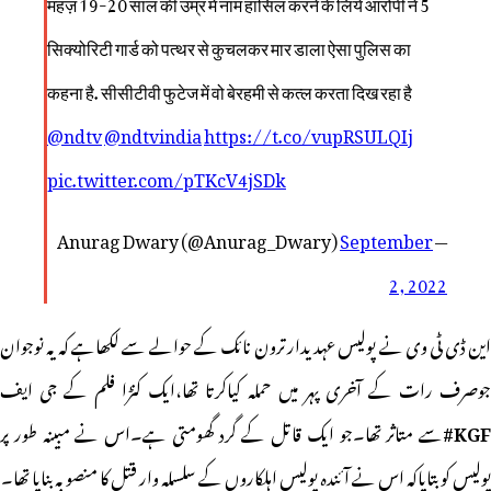
महज़ 19-20 साल की उम्र में नाम हासिल करने के लिये आरोपी ने 5
सिक्योरिटी गार्ड को पत्थर से कुचलकर मार डाला ऐसा पुलिस का
कहना है. सीसीटीवी फुटेज में वो बेरहमी से कत्ल करता दिख रहा है
@ndtv
@ndtvindia
https://t.co/vupRSULQIj
pic.twitter.com/pTKcV4jSDk
September
— Anurag Dwary (@Anurag_Dwary)
2, 2022
این ڈی ٹی وی نے پولیس عہدیدار ترون نائک کے حوالے سے لکھاہے کہ یہ نوجوان
جوصرف رات کے آخری پہر میں حملہ کیاکرتا تھا،ایک کنڑا فلم کے جی ایف
KGF#
سے متاثر تھا۔جو ایک قاتل کے گرد گھومتی ہے۔اس نے مبینہ طور پر
پولیس کو بتایاکہ اس نے آئندہ پولیس اہلکاروں کے سلسلہ وار قتل کا منصوبہ بنایا تھا۔