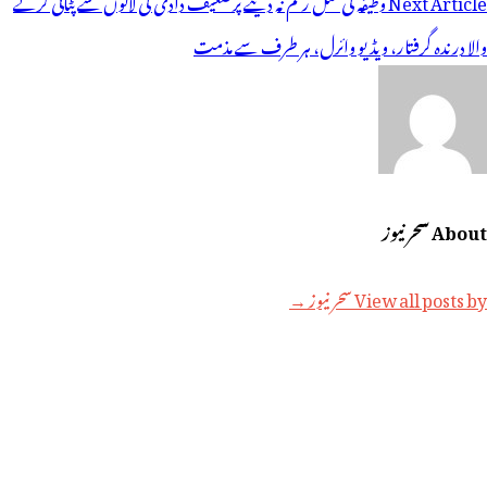
Next Article
وظیفہ کی مکمل رقم نہ دینے پرضعیف دادی کی لاتوں سے پٹائی کرنے
والا درندہ گرفتار، ویڈیو وائرل، ہر طرف سے مذمت
About سحر نیوز
View all posts by سحر نیوز →