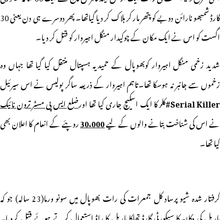
گارڈ شمبھو نارائن دوبے کو پتھر مار کر ہلاک کر دیا گیاتھا۔ پھر دوسرے ہی دن یعنی 30
اگست کو اس نے ایک مکان کے چوکیدار منگل اہیروار کو قتل کر دیا۔
شدید زخمی منگل اہیروار کوبھوپال کے حمیدیہ ہسپتال منتقل کیا گیا تھا جہاں وہ
زخموں سے جانبر نہ ہوسکا تھا۔تاہم اہیروار کے ذریعہ ساگر پولیس نے اس سیرئیل
Serial Killer
کلر کا ایک اسکیچ جاری کیا تھا اور
ضلع ایس پی مسٹر ترون نائیک
ے اس کی شناخت بتانے والوں کے لیے
30،000
روپئے کے انعام کا اعلان بھی
کیا تھا۔
گرفتار شدہ شیو پرساد کل جمعرات کی رات بھوپال میں سونو ورما(23 سالہ) جو کہ
ماربل کی دکان کا سیکورٹی گارڈ تھاکا ماربل کا راڈ استعمال کرتے ہوئے قتل کردیا۔