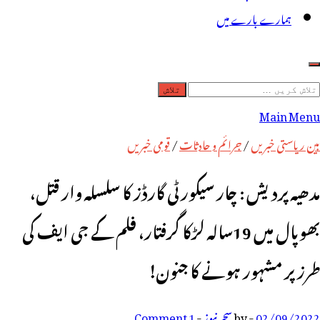
ہمارے بارے میں
لاش
ریں
Main Menu
رائے:
بین ریاستی خبریں
/
جرائم و حادثات
/
قومی خبریں
مدھیہ پردیش : چار سیکورٹی گارڈز کا سلسلہ وار قتل،
بھوپال میں 19سالہ لڑکا گرفتار، فلم کے جی ایف کی
طرز پر مشہور ہونے کا جنون!
02/09/2022
-
by
سحر نیوز
-
1 Comment