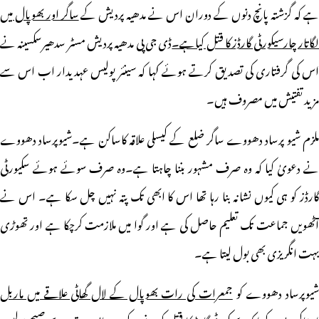
ے کہ گزشتہ پانچ دنوں کے دوران اس نے مدھیہ پردیش کے
ساگر اور بھوپال میں
گاتار چارسیکورٹی گارڈز کا قتل کیاہے۔
ڈی جی پی مدھیہ پردیش مسٹر سدھیرسکسینہ نے
اس کی گرفتاری کی تصدیق کرتے ہوئے کہا کہ سینئر پولیس عہدیدار اب اس سے
مزید تفتیش میں مصروف ہیں۔
ملزم شیو پرساد دھووے ساگر ضلع کے کیسلی علاقہ کاساکن ہے۔شیوپرساد دھووے
نے دعویٰ کیا کہ وہ صرف مشہور بننا چاہتا ہے۔وہ صرف سوئے ہوئے سکیورٹی
گارڈز کو ہی کیوں نشانہ بنا رہا تھا اس کا ابھی تک پتہ نہیں چل سکا ہے۔ اس نے
آٹھویں جماعت تک تعلیم حاصل کی ہے اور گوا میں ملازمت کرچکا ہے اور تھوڑی
بہت انگریزی بھی بول لیتا ہے۔
شیوپرساد دھووے کو
جمعرات کی رات بھوپال کے لال گھاٹی علاقے میں ماربل