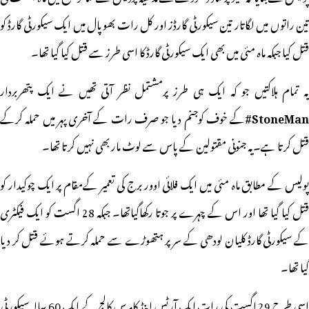
تین راتوں میں لگاتار تین سیکورٹی گارڈز اور کل رات بھوپال میں ایک سیکورٹی گارڈ کو
قتل کیا جبکہ ماہ مئی میں بھی ایک سیکورٹی گارڈ کا اسی طرز سے قتل کیا گیا تھا۔
یہ تمام ہلاکتیں جو کہ ایک ہی طرز پرمشتمل نظر آتی تھیں نے ایک پتھربردار
StoneMan#
کے خوف کوجنم دیا جو صرف رات کے آخری پہر میں حملہ کرکے
قتل کرتا ہے۔یہ جنونی مقتولین کے پاس سے لوٹ مار بھی نہیں کرتا تھا۔
پولیس کے مطابق ماہ مئی میں ایک فلائی اوور برج کی تعمیر کےمقام پر ایک چوکیدار کو
قتل کیا گیا تھا اور اس کے چہرے پر جوتا رکھاگیاتھا۔
جبکہ 28 اگست کو ایک فیکٹری
کے سیکورٹی گارڈ کلیان لودھی کے سر پر ہتھوڑے سے حملہ کرتے ہوئے قتل کر دیا
گیا تھا۔
اسی طرح 29 اگست کی رات ایک آرٹس اینڈ کامرس کالج کے ایک 60 سالہ سیکورٹی