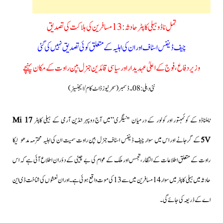
تمل ناڈو ہیلی کاپٹر حادثہ: 13 مسافرین کی ہلاکت کی تصدیق
چیف ڈیفنس اسٹاف اور ان کی اہلیہ کےمتعلق کوئی تصدیق نہیں کی گئی
وزیر دفاع،فوج کے اعلیٰ عہدیدار اور سیاسی قائدین جنرل بپن راوت کے مکان پہنچے
نئی دہلی: 08۔ڈسمبر (سحرنیوزڈاٹ کام/ایجنسیز )
ٹاملناڈو کے کوئمبتور اور کولور کے درمیان "نیلگری”میں آج دوپہر انڈین آرمی کے ہیلی کاپٹر
Mi 17
5V
کے گرجانے اور اس میں سوار چیف ڈیفنس اسٹاف جنرل بپن راوت سمیت ان کی اہلیہ محترمہ مدھولیکا
راوت کے متعلق اطلاعات کے انتظار،تجسس اور ملک کے عوام کی بے چینی کے دؤران اطلاع آئی ہے کہ اس
حادثہ میں ہیلی کاپٹر میں سوار 14 مسافرین میں سے 13 کی موت واقع ہوئی ہے۔اور ان نعشوں کی شناخت ڈی این
اے کے ذریعہ کی جائے گی۔