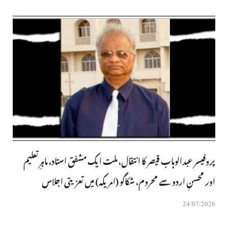
پروفیسر عبدالوہاب قیصر کا انتقال، ملت ایک مشفق استاد، ماہرِتعلیم
اور محسنِ اردو سے محروم، شکاگو (امریکہ) میں تعزیتی اجلاس
24/07/2026