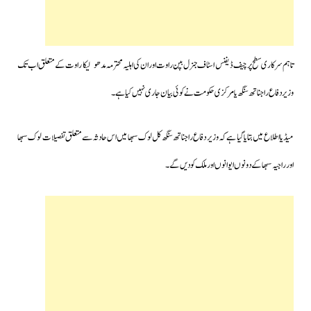
ت
اہم سرکاری سطح پر چیف ڈیفنس اسٹاف جنرل بپن راوت اور ان کی اہلیہ محترمہ مدھولیکا راوت کے متعلق اب تک
وزیر دفاع راجناتھ سنگھ یا مرکزی حکومت نے کوئی بیان جاری نہیں کیا ہے۔
میڈیا اطلاع میں بتایا گیا ہے کہ وزیر دفاع راجناتھ سنگھ کل لوک سبھا میں اس حادثہ سے متعلق تفصیلات لوک سبھا
اور راجیہ سبھا کے دونوں ایوانوں اور ملک کو دیں گے۔