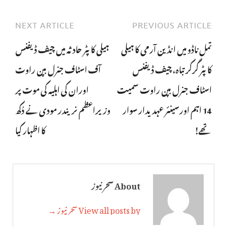
NEXT ARTICLE
PREVIOUS ARTICLE
تمل ناڈو میں ا نڈین آرمی کا ہیلی
ہیلی کاپٹر حادثہ میں چیف ڈیفنس
کاپٹر گرکر تباہ، چیف ڈیفنس
آف اسٹاف جنرل بپن راوت
اسٹاف جنرل بپن راوت سمیت
اوران کی اہلیہ کی موت پر
14 اہم اورسینئر عہدیدار سوار
وزیراعظم نریندر مودی نے دُکھ
تھے!
کا اظہار کیا
About سحر نیوز
View all posts by سحر نیوز →