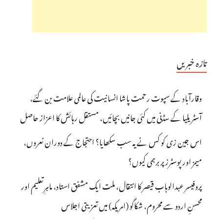
تازہ خبریں
وقارآباد کے سپوت رحمت پاشا انسانیت کی عالمی علامت بن گئے،
آسٹریلیا کے سڈنی میں کئی جانیں بچائیں، مستقل رہائش کا اعزاز حاصل
اس جین زی کو کس نے یہ سب سکھایا؟ احتجاج کے دوران نعروں،
میمز اور پوسٹرز پر برہمی کیوں؟
پروفیسر عبدالوہاب قیصر کا انتقال، ملت ایک مشفق استاد، ماہرِتعلیم اور
محسنِ اردو سے محروم، شکاگو (امریکہ) میں تعزیتی اجلاس