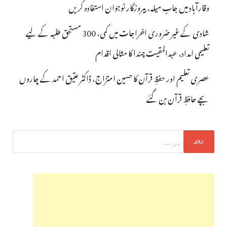
وقارآباد میں جاب میلہ، بیروزگار نوجوان استفادہ کریں
شادی کے غیر ضروری اخراجات میں کمی، 300 مستحق طلبہ کے لیے
تعلیمی امداد، عبدالمقیت چندا کا مثالی اقدام
عصری تعلیم اور حفظِ قرآن کا حسین امتزاج، ڈاکٹر عتیق احمد کے چاروں
بچے حافظِ قرآن بن گئے