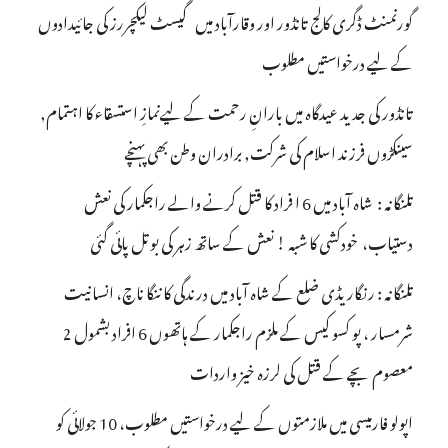
گورنمنٹ ڈگری کالج تانڈور اور وقارآباد میں گیسٹ لیکچررز کی جائیدادوں
کے لیے درخواستیں مطلوب
تانڈور کی جدید عیدگاہ میں بارانِ رحمت کے لیےنمازِ استسقاء کا اہتمام,
سینکڑوں فرزند اسلام کی شرکت, برادران وطن بھی پہنچے
تلنگانہ : شاہ آباد میں 6 ا فراد کا قتل کرنے والے راجکمار کی نعش
دستیاب، خودکشی کا شبہ ! نعش کے ساتھ زہر کی بوتل پائی گئی
تلنگانہ : رنگاریڈی ضلع کے شاہ آباد میں درندگی کا ننگا ناچ، انسانیت
شرمسار ، پو کسو کیس کے ملزم راجکمار کے ہاتھوں 6 افراد بشمول 2
معصوم بچے کے قتل کی لرزہ خیز واردات
اپولو فارمیسی میں ملازمتوں کے لیے درخواستیں مطلوب، 10 جولائی کو