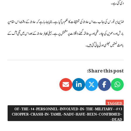
دی گئی ہے۔
انڈین ایرفورس کی جانب سے اس حادثہ کی تحقیقات کا حکم دیا گیا ہے۔بتایا جارہا ہے کہ حادثہ کے وقت اس مقام پر
بارش اور دھویں کی چادر تھی اور یہ علاقہ گھنے جنگلات پرمشتمل پر ہے۔ہیلی کاپٹر حادثہ کے بعد اس میں لگی آگ کے
باعث نعشیں جھلسی ہوئی پائی گئی ہیں۔
Share this post:
TAGGED
#13-OF-THE-14-PERSONNEL-INVOLVED-IN-THE-MILITARY-
CHOPPER-CRASH-IN-TAMIL-NADU-HAVE-BEEN-CONFIRMED-
DEAD-