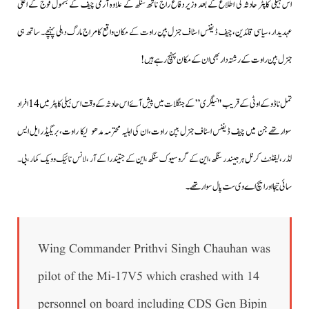
اس ہیلی کاپٹر حادثہ کی اطلاع کے بعد وزیر دفاع راج ناتھ سنگھ کے علاوہ آرمی چیف کے بشمول فوج کے اعلیٰ
عہدیدار،سیاسی قائدین، چیف ڈیفنس اسٹاف جنرل بپن راوت کے مکان واقع کامراج مارگ دہلی پہنچے۔ ساتھ ہی
جنرل بپن راوت کے رشتہ دار بھی ان کے مکان پہنچ رہے ہیں!
تمل ناڈو کے اوٹی کے قریب "نیلگری” کے جنگلات میں پیش آئے اس حادثہ کے وقت اس ہیلی کاپٹر میں 14 افراد
سوار تھے جن میں چیف ڈیفنس اسٹاف جنرل بپن راوت،ان کی اہلیہ محترمہ مدھولیکا راوت،بریگیڈر ایل ایس
لڈر،لیفٹنٹ کرنل ہرجیندر سنگھ،این کے گرو سیوک سنگھ،این کے جتیندرا کے آر ، لانس نائیک وویک کمار،بی۔
سائی تیجا اور ایچ اے وی ست پال سوار تھے۔
Wing Commander Prithvi Singh Chauhan was
pilot of the Mi-17V5 which crashed with 14
personnel on board including CDS Gen Bipin