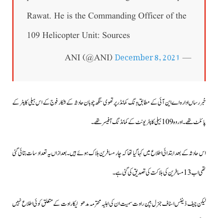
Rawat. He is the Commanding Officer of the
109 Helicopter Unit: Sources
December 8, 2021
— ANI (@ANI)
خبررساں ادارہ اے این آئی کے مطابق وِنگ کمانڈر پرتھوی سنگھ چوہان حادثہ کے شکار فوج کے اس ہیلی کاپٹر کے
پائلٹ تھے۔اور وہ 109 ہیلی کاپٹر یونٹ کے کمانڈنگ آفیسر تھے۔
اس حادثہ کے بعد ابتدائی اطلاع میں کہا گیا تھا کہ چار مسافرین ہلاک ہوئے ہیں۔بعدازاں یہ تعداد سات بتائی گئی
تھی اب 13 مسافرین کی ہلاکت کی تصدیق کی گئی ہے۔
لیکن چیف ڈیفنس اسٹاف جنرل بپن راوت سمیت ان کی اہلیہ محترمہ مدھولیکا راوت کے متعلق کوئی اطلاع نہیں