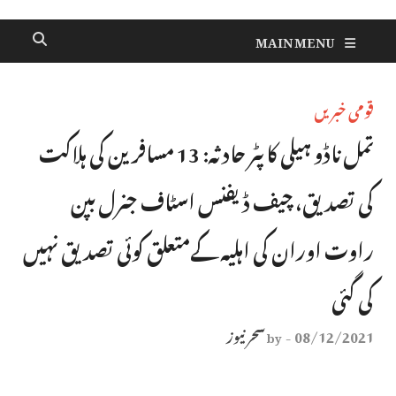
MAIN MENU
قومی خبریں
تمل ناڈو ہیلی کاپٹر حادثہ: 13 مسافرین کی ہلاکت
کی تصدیق، چیف ڈیفنس اسٹاف جنرل بپن
راوت اوران کی اہلیہ کےمتعلق کوئی تصدیق نہیں
کی گئی
08/12/2021
سحر نیوز
by
-