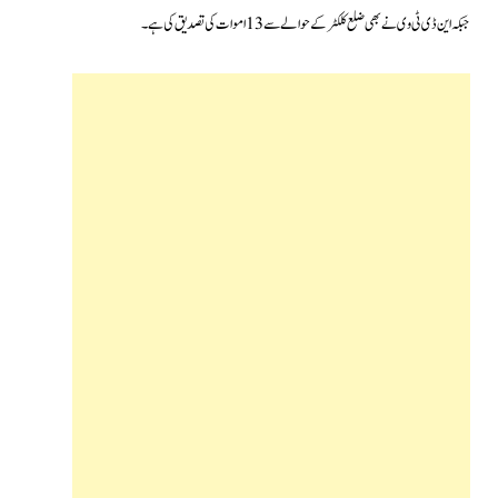
جبکہ این ڈی ٹی وی نے بھی ضلع کلکٹر کے حوالے سے 13 اموات کی تصدیق کی ہے۔