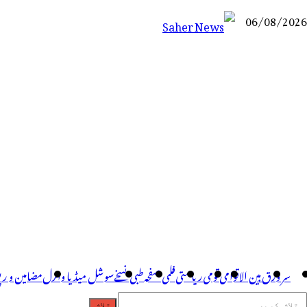
06/08/2026
Saher News
نیوز پورٹل
سر ورق
بین الاقوامی
قومی
ریاستی
فلمی صفحہ
طبی نسخے
سوشل میڈیا وائرل
مضامین و ر