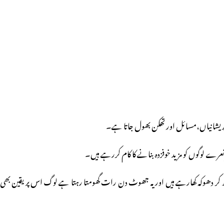
ی پریشانیاں،مسائل اور تھکن بھول جاتا ہے۔
رے لوگوں کو مزید خوفزدہ بنانے کا کام کررہے ہیں۔
 کر دھوکہ کھارہے ہیں اور یہ جھوٹ دن رات گھومتا رہتا ہے لوگ اس پر یقین بھی