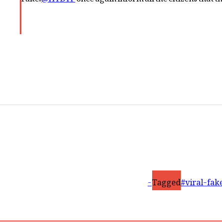
Tagged
#viral-fak