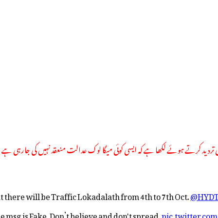
کی تردید کرتے ہوئے لکھا ہے کہ ایسی کوئی میگا لوک عدالت منعقد نہیں کی جارہی ہے 
t there will be Traffic Lokadalath from 4th to 7th Oct.
@HYD
he msg is Fake. Don’t believe and don't spread.
pic.twitter.c