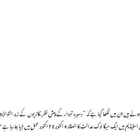
 کا انعقاد 4 اکتوبر تا 7 اکتوبر عمل میں لایا جارہا ہے "۔