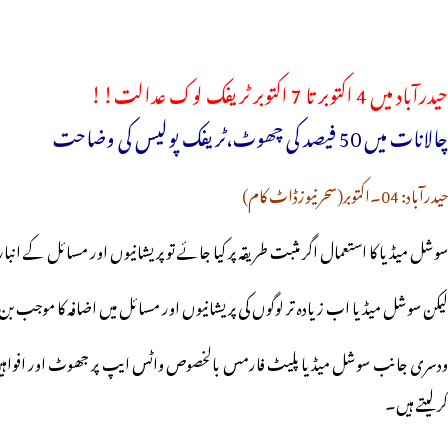
حیدرآباد میں 4 اکتوبر تا 7 اکتوبر ٹریفک لوک عدالت!!
چالانات میں 50 فیصد کی چھوٹ،ٹریفک پولیس کی وضاحت
حیدرآباد: 04۔اکتوبر(سحرنیوزڈاٹ کام)
سوشل میڈیا کا استعمال اگر مثبت طریقہ پر کیا جائے تو پریشانیوں اور مسائل کے انب
لیکن سوشل میڈیا اب زیادہ تر لوگوں کی پریشانیوں اور مسائل میں اضافہ کا موجب بن 
ودسری جانب سوشل میڈیا پلیٹ فارمس بالخصوص واٹس ایپ پر جھوٹ اور افواہیں اس ط
کرلیتے ہیں۔