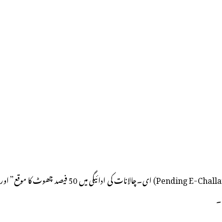
سوشل میڈیا بالخصوص واٹس ایپ پر تلگو اور انگریزی میں دوبارہ ایسے تراشے وائرل ہوئے ہیں جن میں لکھا گیا ہے کہ ” دسہرہ تہوار کے پیش نظر،گاڑیوں کے زیر التوا (Pending E-Challan) ای۔چالانات کی ادائیگی میں 50 فیصد چھوٹ کا موقع” اور