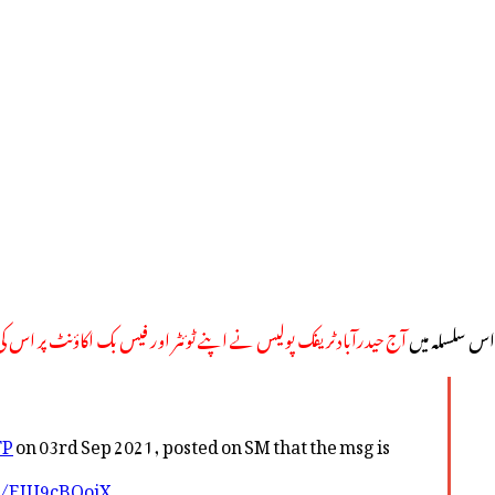
اس سلسلہ میں
آج حیدرآباد ٹریفک پولیس نے اپنے ٹوئٹر اور فیس بک اکاؤنٹ پر اس 
TP
on 03rd Sep 2021, posted on SM that the msg is
om/EJU9cBQojX