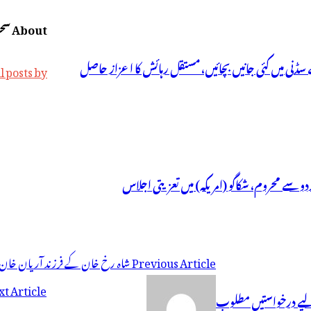
About سحر نیوز
سڈنی میں کئی جانیں بچائیں، مستقل رہائش کا اعزاز حاصل
iew all posts by
ردو سے محروم، شکاگو (امریکہ) میں تعزیتی اجلاس
Previous Article
شاہ رخ خان کے فرزند آریان خان او
t Article
ے لیے درخواستیں مطلوب