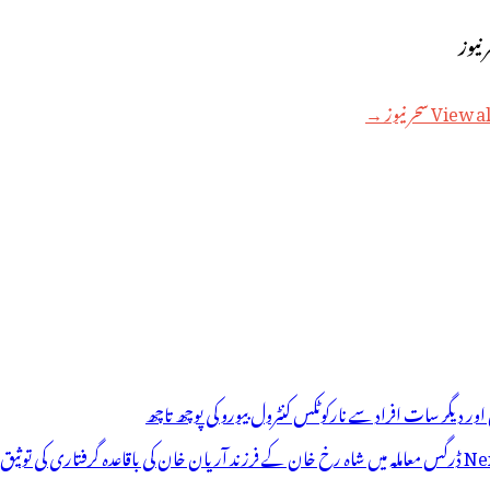
V سحر نیوز →
ر دیگر سات افراد سے نارکوٹکس کنٹرول بیورو کی پوچھ تاچھ
Nex
ڈرگس معاملہ میں شاہ رخ خان کے فرزند آریان خان کی باقاعدہ گرفتاری کی توثیق