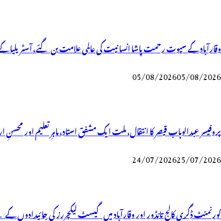
وقارآباد کے سپوت رحمت پاشا انسانیت کی عالمی علامت بن گئے، آسٹریلیا کے 
05/08/2026
05/08/2026
پروفیسر عبدالوہاب قیصر کا انتقال، ملت ایک مشفق استاد، ماہرِتعلیم اور محسنِ ا
24/07/2026
25/07/2026
گورنمنٹ ڈگری کالج تانڈور اور وقارآباد میں گیسٹ لیکچررز کی جائیدادوں ک