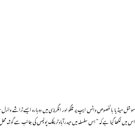
اس میں لکھا گیا ہے کہ ” اس سلسلہ میں حیدرآباد ٹریفک پولیس کی جانب سے گوشہ محل اسٹیڈیم میں ایک میگا لوک عدالت