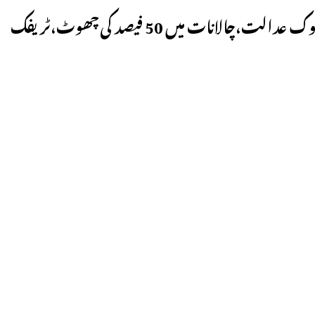
حیدرآباد میں 4 اکتوبر تا 7 اکتوبر ٹریفک لوک عدالت،چالانات میں 50 فیصد کی چھوٹ،ٹریفک