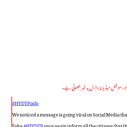
اور سوشل میڈیا پر وائرل یہ خبر جھوٹی ہے۔
#HYDTPinfo
We noticed a message is going viral on Social Media tha
Fake.
@HYDTP
once again inform all the citizens that t