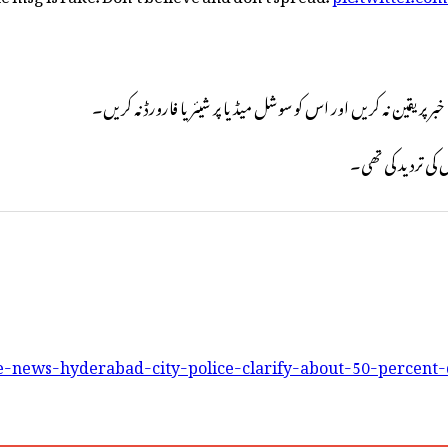
ر پر یقین نہ کریں اور اس کو سوشل میڈیا پر شیئر یا فارورڈ نہ کریں۔
e-news-hyderabad-city-police-clarify-about-50-percent-