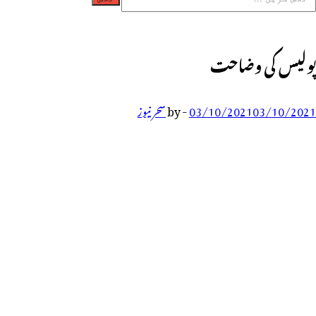
پولیس کی وضاحت
03/10/2021
03/10/2021
-
by
سحر نیوز