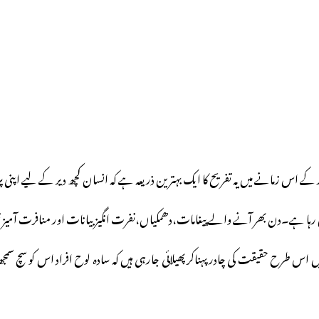
ار کے اس زمانے میں یہ تفریح کا ایک بہترین ذریعہ ہے کہ انسان کچھ دیر کے لیے اپن
رہا ہے۔دن بھر آنے والے پیغامات،دھمکیاں،نفرت انگیز بیانات اور منافرت آمیز نع
رح حقیقت کی چادر پہناکر پھیلائی جارہی ہیں کہ سادہ لوح افراد اس کو سچ سمجھ