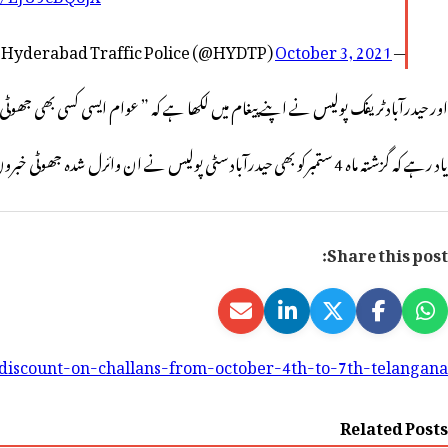
October 3, 2021
— Hyderabad Traffic Police (@HYDTP)
اور حیدرآباد ٹریفک پولیس نے اپنے پیغام میں لکھا ہے کہ ” عوام ایسی کسی بھی جھوٹی خب
یاد رہے کہ گزشتہ ماہ 4 ستمبرکو بھی حیدرآباد سٹی پولیس نے ان وائرل شدہ جھوٹی خبروں کی تردید کی تھی۔
Share this post:
discount-on-challans-from-october-4th-to-7th-telangana-
Related Posts