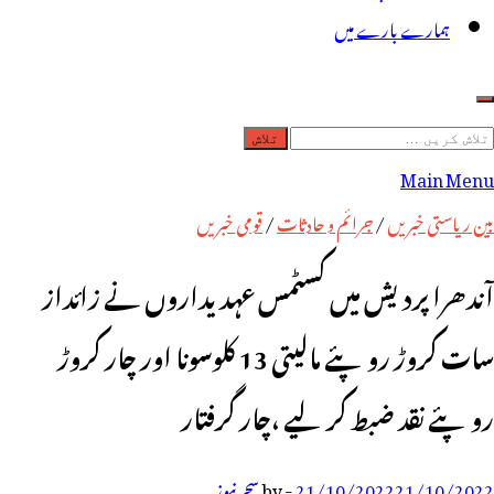
ہمارے بارے میں
لاش
ریں
Main Menu
رائے:
بین ریاستی خبریں
/
جرائم و حادثات
/
قومی خبریں
آندھرا پردیش میں کسٹمس عہدیداروں نے زائداز
سات کروڑ روپئے مالیتی 13 کلوسونا اور چار کروڑ
روپئے نقد ضبط کرلیے ،چار گرفتار
21/10/2022
21/10/2022
-
by
سحر نیوز