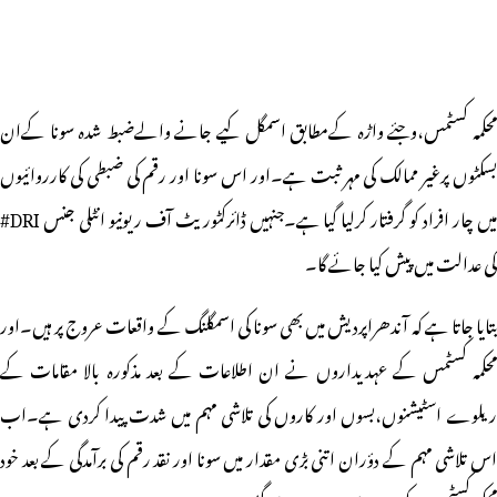
محکمہ کسٹمس،وجئے واڑہ کےمطابق اسمگل کیے جانے والےضبط شدہ سونا کےان
بسکٹوں پرغیر ممالک کی مہر ثبت ہے۔اور اس سونا اور رقم کی ضبطی کی کارروائیوں
میں چار افراد کو گرفتار کرلیا گیا ہے۔جنہیں ڈائرکٹوریٹ آف ریونیو انٹلی جنس DRI#
کی عدالت میں پیش کیا جائے گا۔
بتایا جاتا ہے کہ آندھراپردیش میں بھی سونا کی اسمگلنگ کے واقعات عروج پر ہیں۔اور
محکمہ کسٹمس کے عہدیداروں نے ان اطلاعات کے بعد مذکورہ بالا مقامات کے
ریلوے اسٹیشنوں،بسوں اور کاروں کی تلاشی مہم میں شدت پیدا کردی ہے۔اب
اس تلاشی مہم کے دؤران اتنی بڑی مقدار میں سونا اور نقد رقم کی برآمدگی کے بعد خود