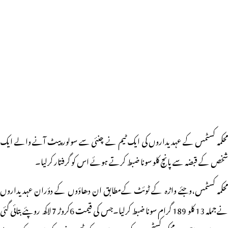
محکمہ کسٹمس کے عہدیداروں کی ایک ٹیم نے چنئی سے سولور پیٹ آنے والے ایک
شخص کے قبضہ سے پانچ کلو سونا ضبط کرتے ہوئے اس کو گرفتار کرلیا۔
محکمہ کسٹمس،وجئے واڑہ کے ٹوئٹ کےمطابق ان دھاؤوں کے دؤران عہدیداروں
نےجملہ 13 کلو 189 گرام سونا ضبط کرلیا۔جس کی قیمت 6کروڑ 7 لاکھ روپئے بتائی گئی