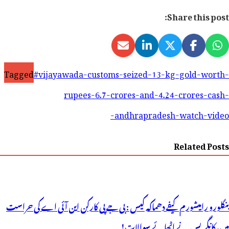
Share this post:
Tagged
#vijayawada-customs-seized-13-kg-gold-worth-
rupees-6.7-crores-and-4.24-crores-cash-
andhrapradesh-watch-video-
Related Posts
بنگلورو رامیشورم کیفے دھماکہ کیس : بی جے پی کارکن این آئی اے کی حراست
میں، کانگریس نے اٹھائے سوالات!