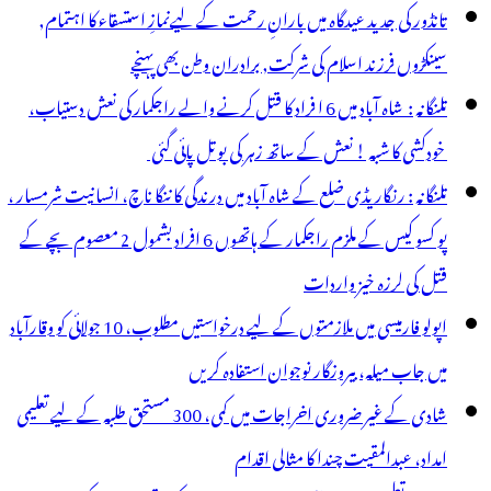
تانڈور کی جدید عیدگاہ میں بارانِ رحمت کے لیےنمازِ استسقاء کا اہتمام,
سینکڑوں فرزند اسلام کی شرکت, برادران وطن بھی پہنچے
تلنگانہ : شاہ آباد میں 6 ا فراد کا قتل کرنے والے راجکمار کی نعش دستیاب،
خودکشی کا شبہ ! نعش کے ساتھ زہر کی بوتل پائی گئی
تلنگانہ : رنگاریڈی ضلع کے شاہ آباد میں درندگی کا ننگا ناچ، انسانیت شرمسار ،
پو کسو کیس کے ملزم راجکمار کے ہاتھوں 6 افراد بشمول 2 معصوم بچے کے
قتل کی لرزہ خیز واردات
اپولو فارمیسی میں ملازمتوں کے لیے درخواستیں مطلوب، 10 جولائی کو وقارآباد
میں جاب میلہ، بیروزگار نوجوان استفادہ کریں
شادی کے غیر ضروری اخراجات میں کمی، 300 مستحق طلبہ کے لیے تعلیمی
امداد، عبدالمقیت چندا کا مثالی اقدام