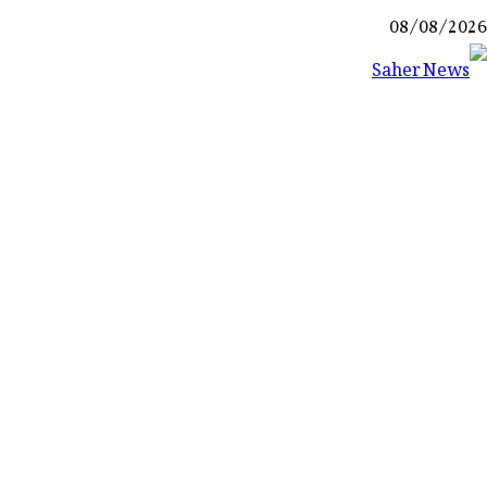
Ski
08/08/2026
t
conten
Saher News
نیوز پورٹل