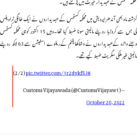
محکمہ کسٹمس کے عہدیدار حیرت میں پڑگئے ہیں۔
گزشتہ ماہ بھی آندھراپردیش میں محکمہ کسٹمس کے عہدیداروں نے ایک خانگی ٹراویلس
کی بس سے کروڑہا روپئے مالیتی سونا ضبط کیا تھا۔وہیں 15 اکتوبر کوہی محکمہ کسٹمس
وجئے واڑہ کےعہدیداروں نے وشاکھاپٹنم کےریلوے اسٹیشن سے 63 لاکھ روپئے
مالیتی غیر ملکی سگریٹ ضبط کیے تھے۔
(2/2)
pic.twitter.com/1r2dykfS38
— Customs Vijayawada (@CustomsVijayaw1)
October 20, 2022