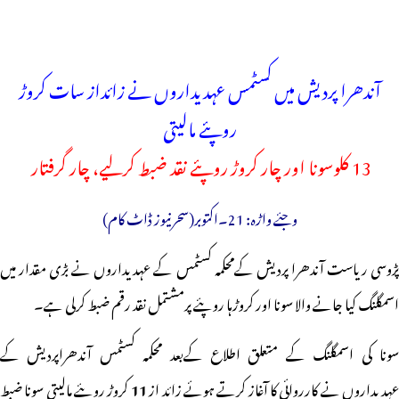
آندھرا پردیش میں کسٹمس عہدیداروں نے زائداز سات کروڑ
روپئے مالیتی
13 کلوسونا اور چار کروڑ روپئے نقد ضبط کرلیے، چار گرفتار
وجئے واڑہ: 21۔اکتوبر(سحرنیوز ڈاٹ کام)
پڑوسی ریاست آندھرا پردیش کےمحکمہ کسٹمس کے عہدیداروں نے بڑی مقدار میں
اسمگلنگ کیا جانے والا سونا اور کروڑہا روپئے پرمشتمل نقد رقم ضبط کرلی ہے۔
سونا کی اسمگلنگ کے متعلق اطلاع کےبعد محکمہ کسٹمس آندھراپردیش کے
ہدیداروں نے کارروائی کا آغاز کرتے ہوئے زائد از
11
کروڑ روپئے مالیتی سونا ضبط