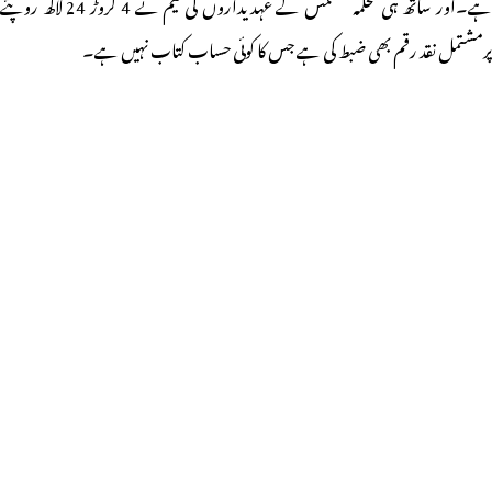
ہے۔اور ساتھ ہی محکمہ کسٹمس کے عہدیداروں کی ٹیم نے 4 کروڑ 24 لاکھ روپئے
پرمشتمل نقد رقم بھی ضبط کی ہے جس کا کوئی حساب کتاب نہیں ہے۔