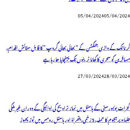
05/04/2024
05/04/2024
کرناٹک کے واڑی جنکشن کے ” بھائی بھائی گروپ ” کا قابل ستائش اقدام،
مسافرین کو سحری کا کھانا ٹرینوں تک پہنچایا جا رہا ہے
27/03/2024
28/03/2024
گجرات یونیورسٹی کے ہاسٹل میں نماز تراویح کی ادائیگی کے دوران غیر ملکی
طلباء پرہجوم کا حملہ، 5 زخمی، پتھراؤ اور ہاسٹل رومس میں توڑ پھوڑ