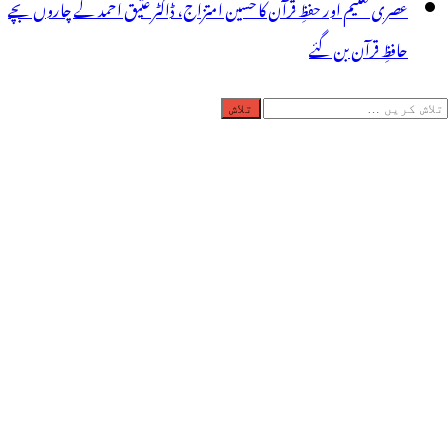
عصری تعلیم اور حفظِ قرآن کا حسین امتزاج، ڈاکٹر عتیق احمد کے چاروں بچے
حافظِ قرآن بن گئے
لاش
ریں
رائے: