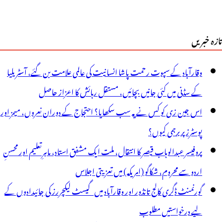
تازہ خبریں
وقارآباد کے سپوت رحمت پاشا انسانیت کی عالمی علامت بن گئے، آسٹریلیا
کے سڈنی میں کئی جانیں بچائیں، مستقل رہائش کا اعزاز حاصل
اس جین زی کو کس نے یہ سب سکھایا؟ احتجاج کے دوران نعروں، میمز اور
پوسٹرز پر برہمی کیوں؟
پروفیسر عبدالوہاب قیصر کا انتقال، ملت ایک مشفق استاد، ماہرِتعلیم اور محسنِ
اردو سے محروم، شکاگو (امریکہ) میں تعزیتی اجلاس
گورنمنٹ ڈگری کالج تانڈور اور وقارآباد میں گیسٹ لیکچررز کی جائیدادوں کے
لیے درخواستیں مطلوب