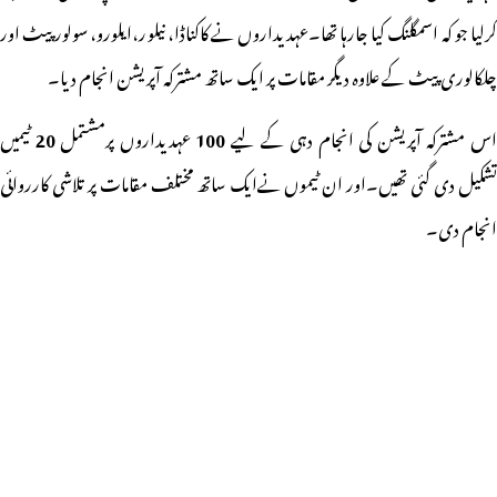
کرلیا جو کہ اسمگلنگ کیا جارہا تھا۔عہدیداروں نے کاکناڈا، نیلور،ایلورو، سولور پیٹ اور
چلکالوری پیٹ کے علاوہ دیگر مقامات پر ایک ساتھ مشترکہ آپریشن انجام دیا۔
س مشترکہ آپریشن کی انجام دہی کے لیے
100
عہدیداروں پرمشتمل
20
ٹیمیں
تشکیل دی گئی تھیں۔اور ان ٹیموں نےایک ساتھ مختلف مقامات پر تلاشی کارروائی
انجام دی۔