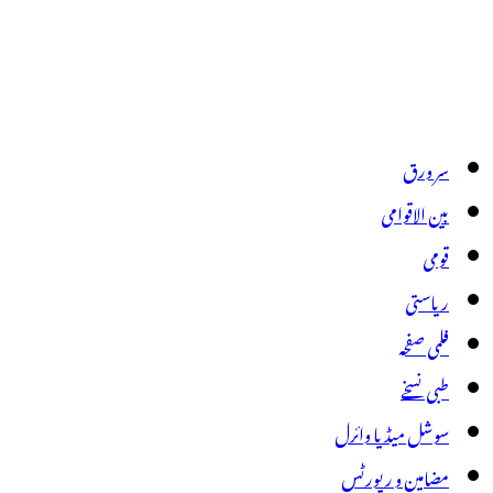
سر ورق
بین الاقوامی
قومی
ریاستی
فلمی صفحہ
طبی نسخے
سوشل میڈیا وائرل
مضامین و رپورٹس