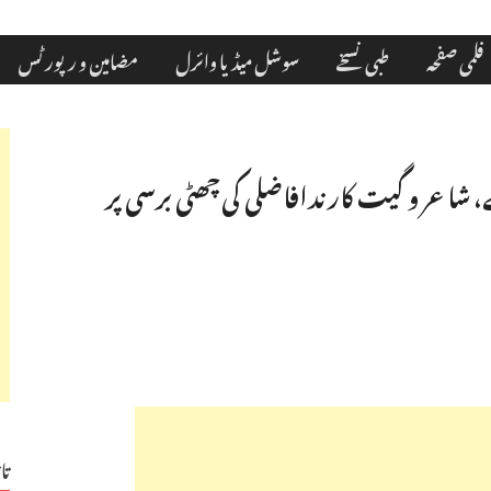
فلمی صفحہ
طبی نسخے
سوشل میڈیا وائرل
مضامین و رپورٹس
شاعر و گیت کار ندافاضلی کی چھٹی برسی پر
تا