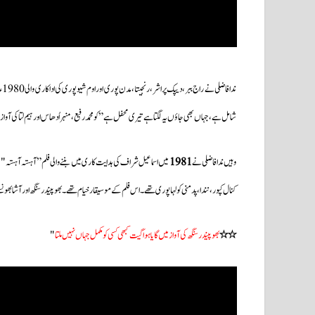
ند
شامل ہے،جہاں بھی جاؤں یہ لگتا ہے تیری محفل ہے” کو محمد رفیع،منہر اُدھاس اور ہیم لتا کی آو
وہیں ندا فاضلی نے
1981
میں اسماعیل شراف کی ہدایت کاری میں بننے والی فلم” آہستہ آہستہ "ک
کنال کپور، نندا، پدمنی کولہاپوری تھے۔اس فلم کے موسیقار خیام تھے۔بھوپیندرسنگھ اورآشا بھونسل
٭٭
بھوپیندرسنگھ کی آواز میں گایا ہوا گیت کبھی کسی کو مکمل جہاں نہیں ملتا
"