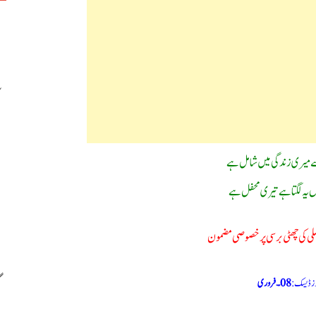
 میری زندگی میں شامل ہے
ں یہ لگتا ہے تیری محفل ہے
اضلی کی چھٹی برسی پر خصوصی مضمون
وز ڈیسک:
08۔فروری