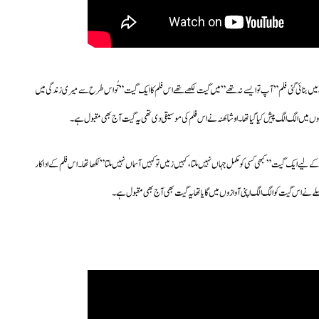
ا فاضلی نے راج ببر،دیپک پراشر، رنجیتا،مدن پوری اور اوم شیوپوری کی اداکاری والی 1980ء میں بنائی گئی فلم” آپ تو ایسے نہ تھے ” میں گیت لکھے تھے اس فلم کاایک گیت” تُو اس طرح سے میری زندگی میں
ازوں میں الگ الگ پیش کیا گیا تھا۔اوشا کھنہ نے اس فلم کی موسیقی دی تھی یہ گیت آج بھی مقبول ہے۔
ے لیے ایک گیت” کبھی کسی کو مکمل جہاں نہیں ملتا، کہیں زمیں تو کہیں آسماں نہیں ملتا” لکھا تھا۔اس فلم کے اداکار
ے نے اس گیت کو الگ الگ اپنی آوازوں میں گایا تھا یہ گیت بھی آج بھی مقبول ہے۔