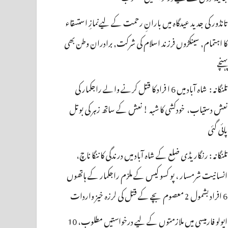
تانڈور کی جدید عیدگاہ میں بارانِ رحمت کے لیےنمازِ استسقاء
کا اہتمام, سینکڑوں فرزند اسلام کی شرکت, برادران وطن بھی
پہنچے
تلنگانہ : شاہ آباد میں 6 ا فراد کا قتل کرنے والے راجکمار کی
نعش دستیاب، خودکشی کا شبہ ! نعش کے ساتھ زہر کی بوتل
پائی گئی
تلنگانہ : رنگاریڈی ضلع کے شاہ آباد میں درندگی کا ننگا ناچ،
انسانیت شرمسار ، پو کسو کیس کے ملزم راجکمار کے ہاتھوں
6 افراد بشمول 2 معصوم بچے کے قتل کی لرزہ خیز واردات
اپولو فارمیسی میں ملازمتوں کے لیے درخواستیں مطلوب، 10