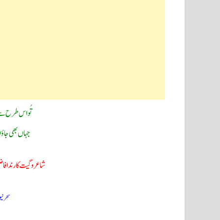
تُو اس طرح سے
جہاں بھی جاؤ
شاعر و گیت کار ندا ف
سحرنی