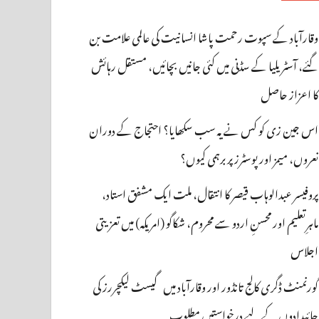
وقارآباد کے سپوت رحمت پاشا انسانیت کی عالمی علامت بن
گئے، آسٹریلیا کے سڈنی میں کئی جانیں بچائیں، مستقل رہائش
کا اعزاز حاصل
اس جین زی کو کس نے یہ سب سکھایا؟ احتجاج کے دوران
نعروں، میمز اور پوسٹرز پر برہمی کیوں؟
پروفیسر عبدالوہاب قیصر کا انتقال، ملت ایک مشفق استاد،
ماہرِتعلیم اور محسنِ اردو سے محروم، شکاگو (امریکہ) میں تعزیتی
اجلاس
گورنمنٹ ڈگری کالج تانڈور اور وقارآباد میں گیسٹ لیکچررز کی
جائیدادوں کے لیے درخواستیں مطلوب