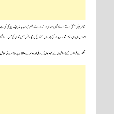
شاعری کی مشق کرتے ہوئے انہیں احساس ہوا کہ اردو کے شعری سرمایہ میں ایک چیز کی کمی ہے ا
احساس میں اس وقت شدت پیدا ہوگئی جب ان کے کالج کی ایک لڑکی مس ٹنڈن کی جس سے انہیں جذبات
تعلیم سے فراغت کے بعد انہوں نے کچھ دنوں تک دہلی اور دوسرے مقامات پر ملازمت کی تلاش می