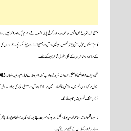
بمبئی میں شروع میں انہیں خاصی جدوجہد کرنی پڑی،انہوں نے دھرم یگ اور بلٹز جیسے رسالوں 
کلام”لفظوں کا پُل” کی بیشتر نظمیں،غزلیں اور گیت بمبئی آنے سے پہلے لکھ چکے تھے اور ان کی نئ
کے ساتھ وہ مشاعروں کے بھی مقبول شاعر بن گئے تھے۔
فلمی دنیا سے ندا فاضلی کا تعلق اس وقت شروع ہوا جب کمال امروہی نے اپنی فلم رضیہ سلطان
983
انتقال ہوگیا۔اس فلم میں ندا فاضلی کا لکھا اور خبن مرزا کا گایا ہوا گیت ” آئی زنجیر کی جھنکار خدا
نویس مختلف فلموں میں کام ملنے لگا۔
تاہم وہ فلموں میں ساحر لدھیانوی،شکیل بدایونی،حسرت جئے پوری،مجروح سلطان پوری یا پھر گلز
معیار برقرار رکھا۔ان کے لکھے ہوئے گیت