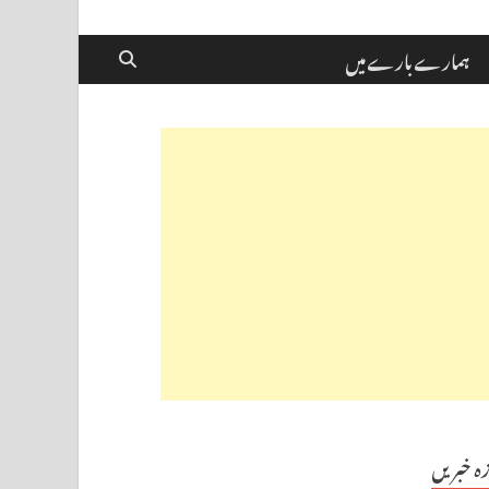
ہمارے بارے میں
زہ خبریں