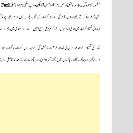
مشہور شاعر و گیت کار ندا فاضلی کا اصل نام مقتداحسن تھا لیکن وہ اپنے قلمی نام ندا فاضلی
 Fazli
بھی شاعر ہوا کرتے تھے اوراس وقت کی ریاست گوالیار کے محکمہ ریلوے میں ملازم تھے۔چونکہ گھر 
ابتدائی تعلیم گوالیار میں ہوئی اور انہوں نے وکرم یونیورسٹی اُجین سے اردو اور ہندی میں ایم
ملک کی تقسیم کے بعد مہاجرین کی آمد اور فرقہ وارانہ کشیدگی کے سبب ان کے والد کو گوالیار چھوڑن
ہوئے گھر سے بھاگ نکلے اور پاکستان نہیں گئے۔گھر والوں سے بچھڑ جانے کے بعد ندافاضلی نے اپنی