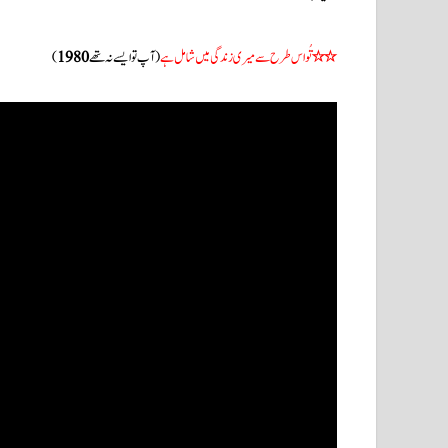
٭٭
تُواس طرح سے میری زندگی میں شامل ہے
(آپ تو ایسے نہ تھے
1980
)