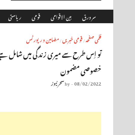
سر ورق
بین الاقوامی
قومی
ریاستی
فلمی صفحہ
قومی خبریں
مضامین و رپورٹس
/
/
تو اِس طرح سے میری زندگی میں شامل ہے، 
خصوصی مضمون
08/02/2022
سحر نیوز
by
-