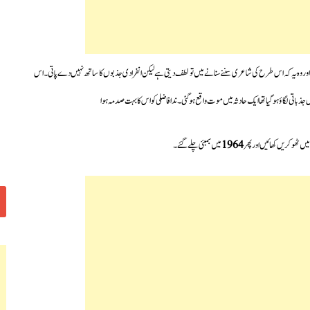
ور وہ یہ کہ اس طرح کی شاعری سننے سنانے میں تو لطف دیتی ہے لیکن انفرادی جذبوں کا ساتھ نہیں دے پاتی۔اس
ی لگاؤ ہوگیا تھا ایک حادثہ میں موت واقع ہوگئی۔ندافاضلی کو اس کا بہت صدمہ ہوا
ں ٹھوکریں کھائیں اور پھر
1964
میں بمبئی چلے گئے۔