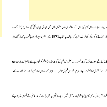
اور اخبارات میں کام کیا۔اس کے ساتھ ہی ادبی حلقوں میں بھی ان کی پہچان بنتی گئی۔وہ اپنے پہلے مجموعہء
ی آواز نے لوگوں کو انکی طرف متوجہ کر دیا تھا۔یہ کتاب
1971
ء میں منظر عام پر آئی اور ہاتھوں ہاتھ لی گئی۔اسی
1
کے لیے ان سے ایک گیت لکھوایا۔دراصل اس فلم کے گیت جان نثار اختر کو لکھ رہے تھے تاہم اس دؤران ان کا
 خیر کرے” مقبول ہوا جسکے موسیقار خیام تھے اس فلم کی تاخیر سے ریلیز کے دؤران ندا فاضلی کو بطور نغمہ نگار اور مکالمہ
ار جیسی کوئی خاص کامیابی یا مقبولیت حاصل نہیں کرپائے لیکن یہ بھی سچ ہے کہ ندا فاضلی نےفلموں میں ادب کا