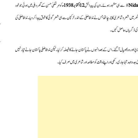
Nida
# سے ہی مشہور ہوئے۔ان کی پیدائش
12 اکتوبر 1938ء
کو مرتضیٰ حسن کے گھر دہلی میں ہوئی جو خود
میں شعر و شاعری کا چرچا تھا جس نے ندافاضلی کے اندر لڑکپن سے ہی شعر گوئی کا شوق پیدا کر دیا۔ندا فاضلی کی
۔اے کی ڈگریاں حاصل کیں۔
ا پڑا اور وہ بھوپال آ گئے۔اس کے بعد انہوں نے پاکستان جانے کا فیصلہ کرلیا۔لیکن ندافاضلی پاکستان جانے تیار نہیں
 جدوجہد تنہا جاری رکھی اور اپنے وقت کو مطالعہ اور شاعری میں صرف کیا۔