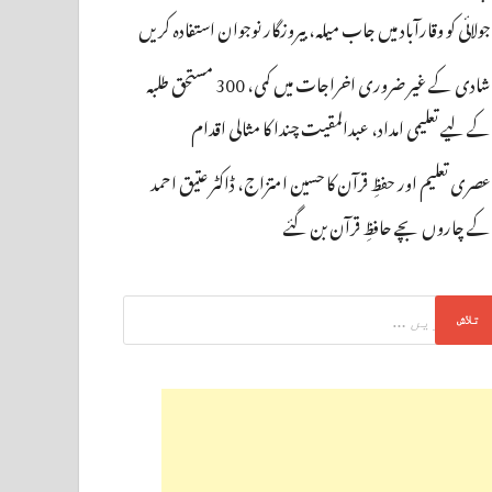
جولائی کو وقارآباد میں جاب میلہ، بیروزگار نوجوان استفادہ کریں
شادی کے غیر ضروری اخراجات میں کمی، 300 مستحق طلبہ
کے لیے تعلیمی امداد، عبدالمقیت چندا کا مثالی اقدام
عصری تعلیم اور حفظِ قرآن کا حسین امتزاج، ڈاکٹر عتیق احمد
کے چاروں بچے حافظِ قرآن بن گئے