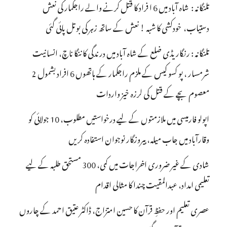
تلنگانہ : شاہ آباد میں 6 ا فراد کا قتل کرنے والے راجکمار کی نعش
دستیاب، خودکشی کا شبہ ! نعش کے ساتھ زہر کی بوتل پائی گئی
تلنگانہ : رنگاریڈی ضلع کے شاہ آباد میں درندگی کا ننگا ناچ، انسانیت
شرمسار ، پو کسو کیس کے ملزم راجکمار کے ہاتھوں 6 افراد بشمول 2
معصوم بچے کے قتل کی لرزہ خیز واردات
اپولو فارمیسی میں ملازمتوں کے لیے درخواستیں مطلوب، 10 جولائی کو
وقارآباد میں جاب میلہ، بیروزگار نوجوان استفادہ کریں
شادی کے غیر ضروری اخراجات میں کمی، 300 مستحق طلبہ کے لیے
تعلیمی امداد، عبدالمقیت چندا کا مثالی اقدام
عصری تعلیم اور حفظِ قرآن کا حسین امتزاج، ڈاکٹر عتیق احمد کے چاروں