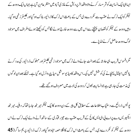
ایسا ہی ایک انسانیت کو شرمسار کرنے والا واقعہ اتر پردیش کے غازی آباد میں منظر عام پر آیا ہےجہاں ایک دودھ کے
ٹینکر کو ایک ٹرک نے عقب سے ٹکر دے دی جس کے باعث اس ٹرک کا ڈرائیور ہلاک ہوگیا اور کلینئر زخمی ہوگیا۔
وہیں دودھ کے ٹینکر کو نقصان پہنچنے سے اس میں سے دودھ خارج ہونے لگا جس کو دیکھتے ہوئے اطراف میں موجود
لوگ دودھ حاصل کرنے امڈ پڑے۔
مگر افسوس قریب ہی حادثہ کے بعد الٹ جانے والے ٹرک میں موجود زخمی کلینئر اور مہلوک ڈرائیور کی مدد کرنے
یا انہیں ہسپتال پہنچانے کی کوشش نہیں کی۔اس واقعہ کا ویڈیو سوشل میڈیا پر وائرل ہوگیا ہے۔جسکے بعد ان لوگوں
کی مذمت کی جارہی ہے جو انسانیت بھول کر دودھ کی لوٹ میں مصروف ہوگئے تھے۔
پولیس ذرائع سے دستیاب اطلاعات کے مطابق کل پیر کے دن دودھ کا ایک ٹینکر میرٹھ جا رہا تھا کہ دہلی۔میرٹھ
ایکسپریس وے پر اے بی ای ایس کالج کے قریب عقب سے تیز رفتاری کے ساتھ آنے والے ایک ٹرک نے اس
دودھ کے ٹینکر کو ٹکر دے دی۔جس کےباعث اس ٹرک کا اگلا حصہ تباہ ہوگیا اور ٹرک ڈرائیورپریم ساگر (
45