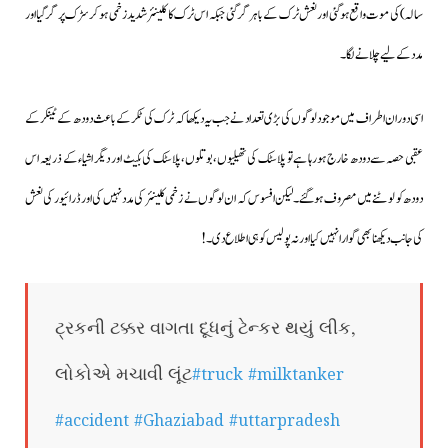
سالہ) کی موت واقع ہوگئی اور نعش ٹرک کے باہر گر گئی جبکہ اس ٹرک کا کلینئر شدید زخمی ہوکر سڑک پر گرگیا اور
مدد کے لیے چلانے لگا۔
اسی دوران اطراف میں موجود لوگوں کی بڑی تعداد نے جب یہ دیکھا کہ ٹرک کی ٹکر کے باعث دودھ کے ٹینکر کے
عقبی حصہ سے دودھ خارج ہورہا ہے تو پلاسٹک کی تھیلیوں،بوتلوں،پلاسٹک کی بکیٹ اور دیگر اشیاء کے ذریعہ اس
دودھ کو لوٹنے میں مصروف ہوگئے۔لیکن افسوس کہ ان لوگوں نے زخمی کلینئر کی مدد نہیں کی اور ڈرائیور کی نعش
کی جانب دیکھنا بھی گوارا نہیں کیا اور نہ پولیس کو ہی اطلاع دی۔!
ટ્રકની ટક્કર વાગતા દૂધનું ટેન્કર થયું લીક,
#truck
#milktanker
લોકોએ મચાવી લૂંટ
#accident
#Ghaziabad
#uttarpradesh