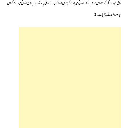
والی محبت دیکھ کر احساس ہوتا ہے کہ انسانی میراث کو جہاں انسانوں نے طاق پر رکھ دیا ہے اسی انسانی میراث کو ان
جانوروں نے اپنا لیا ہے۔!!