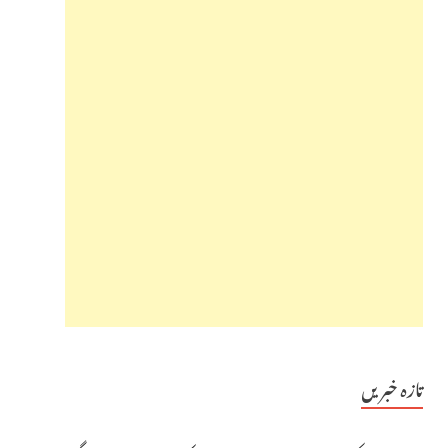
تازہ خبریں