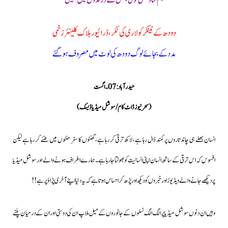
”
ہم سا وحشی کوئی جنگل کے درندوں میں نہیں
"
دودھ کے ٹینکر کو لاری کی ٹکر، ڈرائیور ہلاک کلینئر زخمی
مدد کے بجائے لوگ دودھ کی لوٹ میں مصروف ہوگئے
حیدرآباد : 07۔اگست
(سحر نیوز ڈاٹ کام/سوشل میڈیا ڈیسک)
انسان بھلے ہی چاند تاروں پر کمند ڈال رہا ہے، لاکھ ترقی کر رہا ہے،گھنٹوں کا سفر منٹوں میں طئے کر رہا ہے لیکن
افسوس کہ اس ترقی کے ساتھ انسان اپنی انسانیت کو بھولتا جارہا ہے۔ہمارے اطراف ہونے والے اور سوشل میڈیا
پر دیکھے جانے والے ویڈیوز اور خبروں کو دیکھ اور پڑھ کر احساس ہوتا ہے کہ یہ دنیا اپنے آخری پڑاؤ پر ہے!!
وہیں ان دنوں سوشل میڈیا پر الگ الگ نسلوں کےجانوروں کےمیل ملاپ ان کی دوستی اور ان کےدرمیان پلنے