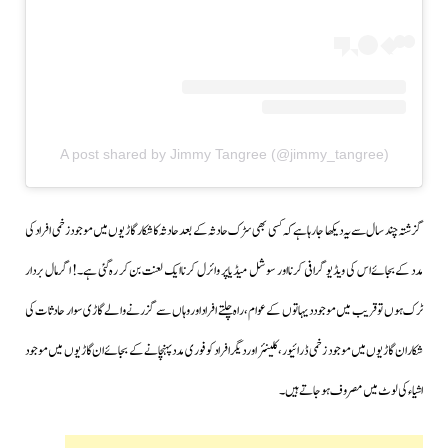
A post shared by Jimmy Tangree (@jimmy_tangree)
گزشتہ چند سال سے یہ دیکھا جارہا ہے کہ کسی بھی سڑک حادثہ کے بعد حادثہ کا شکار گاڑیوں میں موجو دزخمی افراد کی
مدد کےبجائے اس کی ویڈیو گرافی کرنا اور سوشل میڈیا پر وائرل کرنا ایک لعنت بن کر رہ گئی ہے۔! اگر مال بردار
ٹرک ہوں تو قریب میں موجود دیہاتوں کےعوام،راہ چلتے افراد اور وہاں سے گزرنے والے گاڑی سوار حادثات کی
شکار ان گاڑیوں میں موجود زخمی ڈرائیور، کلینئر اور دیگر افراد کو فوری مدد پہنچانے کے بجائے ان گاڑیوں میں موجود
اشیاء کی لوٹ میں مصروف ہوجاتے ہیں۔