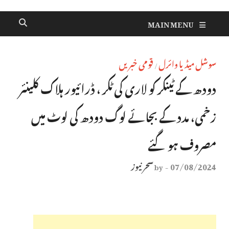
MAIN MENU
سوشل میڈیا وائرل
قومی خبریں
/
دودھ کے ٹینکر کو لاری کی ٹکر ، ڈرائیور ہلاک کلینئر
زخمی، مدد کے بجائے لوگ دودھ کی لوٹ میں
مصروف ہوگئے
07/08/2024
سحر نیوز
by
-