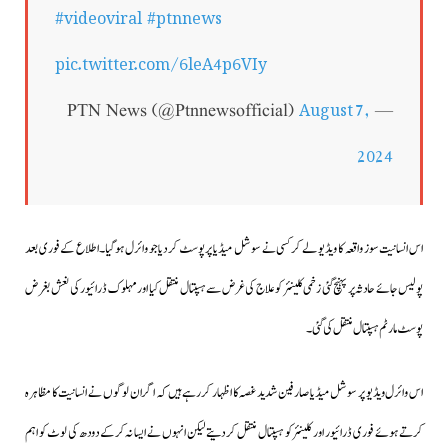
#videoviral
#ptnnews
pic.twitter.com/6leA4p6VIy
August 7,
— PTN News (@Ptnnewsofficial)
2024
اس انسانیت سوز واقعہ کا ویڈیو لے کر کسی نے سوشل میڈیا پر پوسٹ کر دیا جو وائرل ہوگیا۔اطلاع کے فوری بعد
پولیس جائے حادثہ پر پہنچ گئی زخمی کلینئر کو علاج کی غرض سے ہسپتال منتقل کیا اور مہلوک ڈرائیور کی نعش بغرض
پوسٹ مارٹم ہسپتال منتقل کی گئی۔
اس وائرل ویڈیو پر سوشل میڈیا صارفین شدید غصہ کا اظہار کررہے ہیں کہ اگر ان لوگوں نے انسانیت کا مظاہرہ
کرتے ہوئے فوری ڈرائیور اور کلینئر کو ہسپتال منتقل کر دیتے لیکن انہوں نے ایسا نہ کرکے دودھ کی لوٹ کو اہم