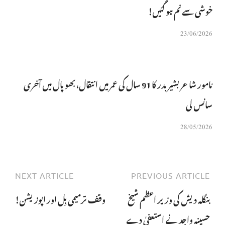
خوشی سے نم ہو گئیں!
23/06/2026
نامور شاعر بشیر بدر کا 91 سال کی عمر میں انتقال، بھوپال میں آخری
سانس لی
28/05/2026
NEXT ARTICLE
PREVIOUS ARTICLE
بنگلہ دیش کی وزیر اعظم شیخ
وقف ترمیمی بِل اور اپوزیشن!
حسینہ واجد نے استعفیٰ دے