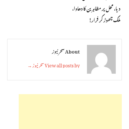
دیا، محل پر مظاہرین کا دھاوا،
ملک چھوڑ کر فرار!
About سحر نیوز
View all posts by سحر نیوز →