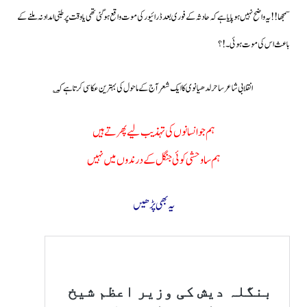
سمجھا!!یہ واضح نہیں ہوپایا ہے کہ حادثہ کے فوری بعد ڈرائیور کی موت واقع ہوگئی تھی یا وقت پر طبی امداد نہ ملنے کے
باعث اس کی موت ہوئی۔!؟
انقلابی شاعر ساحر لدھیانوی کا ایک شعر آج کے ماحول کی بہترین عکاسی کرتا ہے کہ؎
ہم جو انسانوں کی تہذیب لیے پھرتے ہیں
ہم سا وحشی کوئی جنگل کے درندوں میں نہیں
یہ بھی پڑھیں