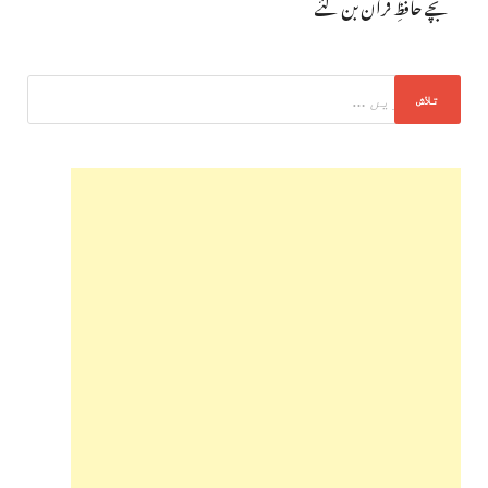
بچے حافظِ قرآن بن گئے