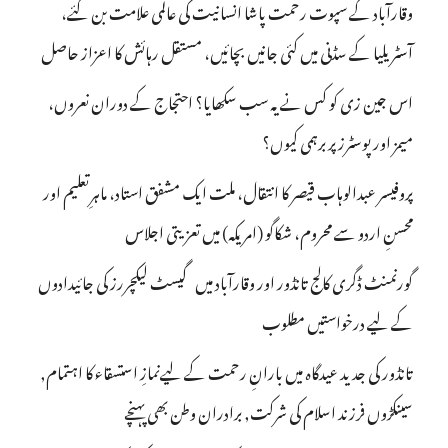
وقارآباد کے سپوت رحمت پاشا انسانیت کی عالمی علامت بن گئے،
آسٹریلیا کے سڈنی میں کئی جانیں بچائیں، مستقل رہائش کا اعزاز حاصل
اس جین زی کو کس نے یہ سب سکھایا؟ احتجاج کے دوران نعروں،
میمز اور پوسٹرز پر برہمی کیوں؟
پروفیسر عبدالوہاب قیصر کا انتقال، ملت ایک مشفق استاد، ماہرِتعلیم اور
محسنِ اردو سے محروم، شکاگو (امریکہ) میں تعزیتی اجلاس
گورنمنٹ ڈگری کالج تانڈور اور وقارآباد میں گیسٹ لیکچررز کی جائیدادوں
کے لیے درخواستیں مطلوب
تانڈور کی جدید عیدگاہ میں بارانِ رحمت کے لیےنمازِ استسقاء کا اہتمام,
سینکڑوں فرزند اسلام کی شرکت, برادران وطن بھی پہنچے