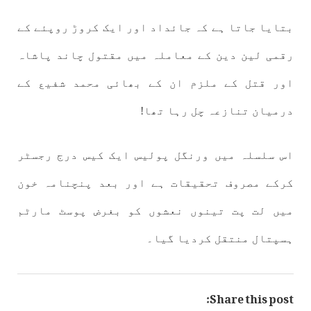
بتایا جاتا ہے کہ جائداد اور ایک کروڑ روپئے کے
رقمی لین دین کے معاملہ میں مقتول چاند پاشاہ
اور قتل کے ملزم ان کے بھائی محمد شفیع کے
درمیان تنازعہ چل رہا تھا!
اس سلسلہ میں ورنگل پولیس ایک کیس درج رجسٹر
کرکے مصروف تحقیقات ہے اور بعد پنچنامہ خون
میں لت پت تینوں نعشوں کو بغرض پوسٹ مارٹم
ہسپتال منتقل کردیا گیا۔
Share this post: