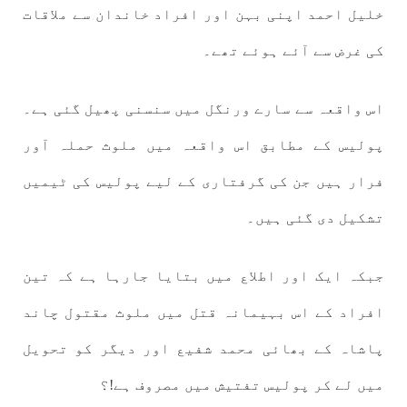
خلیل احمد اپنی بہن اور افراد خاندان سے ملاقات
کی غرض سے آئے ہوئے تھے۔
اس واقعہ سے سارے ورنگل میں سنسنی پھیل گئی ہے۔
پولیس کے مطابق اس واقعہ میں ملوث حملہ آور
فرار ہیں جن کی گرفتاری کے لیے پولیس کی ٹیمیں
تشکیل دی گئی ہیں۔
جبکہ ایک اور اطلاع میں بتایا جارہا ہے کہ تین
افراد کے اس بہیمانہ قتل میں ملوث مقتول چاند
پاشاہ کے بھائی محمد شفیع اور دیگر کو تحویل
میں لے کر پولیس تفتیش میں مصروف ہے!؟