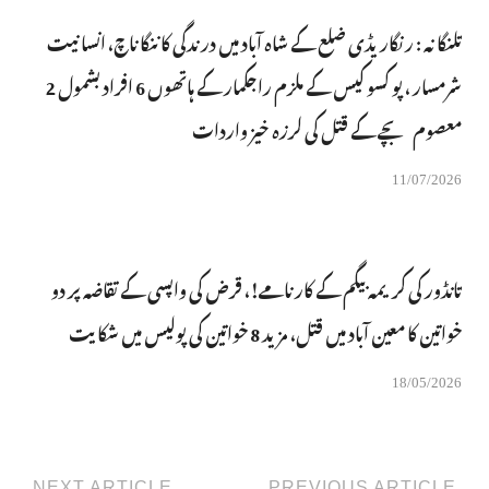
تلنگانہ : رنگاریڈی ضلع کے شاہ آباد میں درندگی کا ننگا ناچ، انسانیت
شرمسار ، پو کسو کیس کے ملزم راجکمار کے ہاتھوں 6 افراد بشمول 2
معصوم بچے کے قتل کی لرزہ خیز واردات
11/07/2026
تانڈور کی کریمہ بیگم کے کارنامے!، قرض کی واپسی کے تقاضہ پر دو
خواتین کا معین آباد میں قتل، مزید 8 خواتین کی پولیس میں شکایت
18/05/2026
NEXT ARTICLE
PREVIOUS ARTICLE