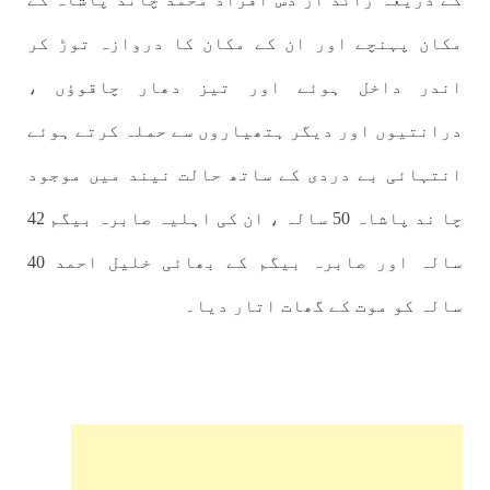
مکان پہنچے اور ان کے مکان کا دروازہ توڑ کر
اندر داخل ہوئے اور تیز دھار چاقوؤں ،
درانتیوں اور دیگر ہتھیاروں سے حملہ کرتے ہوئے
انتہائی بے دردی کے ساتھ حالت نیند میں موجود
چا ند پاشاہ 50 سالہ ، ان کی اہلیہ صابرہ بیگم 42
سالہ اور صابرہ بیگم کے بھائی خلیل احمد 40
سالہ کو موت کے گھات اتار دیا۔