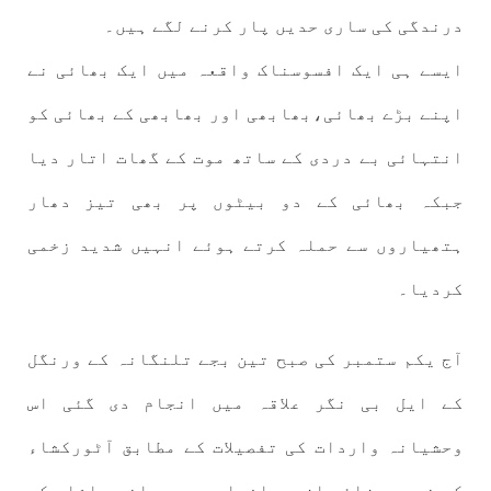
درندگی کی ساری حدیں پار کرنے لگے ہیں۔
ایسے ہی ایک افسوسناک واقعہ میں ایک بھائی نے
اپنے بڑے بھائی،بھابھی اور بھابھی کے بھائی کو
انتہائی بے دردی کے ساتھ موت کے گھات اتار دیا
جبکہ بھائی کے دو بیٹوں پر بھی تیز دھار
ہتھیاروں سے حملہ کرتے ہوئے انہیں شدید زخمی
کردیا۔
آج یکم ستمبر کی صبح تین بجے تلنگانہ کے ورنگل
کے ایل بی نگر علاقہ میں انجام دی گئی اس
وحشیانہ واردات کی تفصیلات کے مطابق آٹورکشاء
کے ذریعہ زائد از دس افراد محمد چاند پاشاہ کے