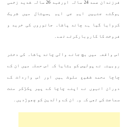
فرزندان صمد 24 سالہ اورفہد 26 سالہ شدید زخمی
ہوگئے جنہیں ایم جی ایم ہسپتال میں شریک
کروایا گیا ہے چاند پاشاہ جانوروں کی خرید و
فروخت کا کاروبارکرتے تھے۔
اس واقعہ میں بچ جانے والی چاند پاشاہ کی دختر
روبینہ نے پولیس کو بتایا کہ اس حملہ میں ان کے
چاچا محمد شفیع ملوث ہیں اور اس واردات کے
دوران انہوں نے اپنے چاچا کے پیر پکڑکر منت
سماجت کی تھی کہ وہ ان کے والدین کو چھوڑدیں۔