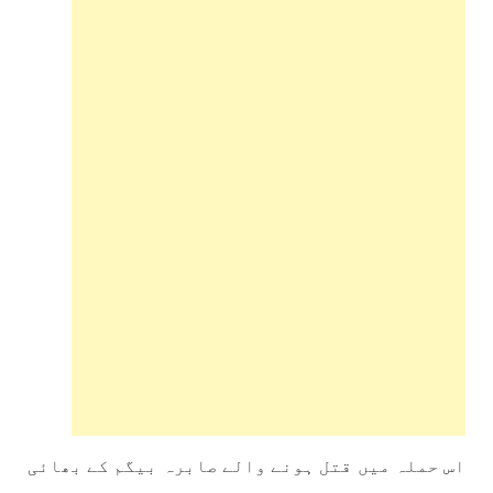
اس حملہ میں قتل ہونے والے صابرہ بیگم کے بھائی