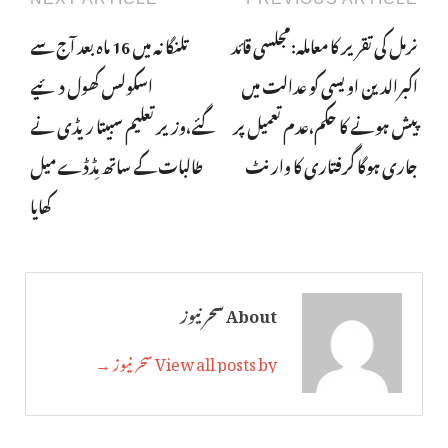
نرمل کی تقریر کا معاملہ:مجلسی قائد
تلنگانہ میں 16 ماہ بعد آج سے
اکبرالدین اویسی کو عدالت میں
اسکولس کھول دئیے
پیش ہونے کا حکم،عدم تعمیل پر
گئے،وزیرتعلیم سبیتا ریڈی نے
جاری ہوگا گرفتاری کا وارنٹ
طالبات کے ساتھ مِڈڈے میل
کھایا
About سحر نیوز
View all posts by سحر نیوز →