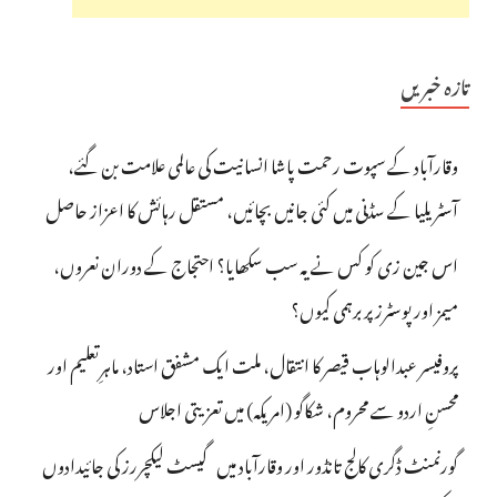
تازہ خبریں
وقارآباد کے سپوت رحمت پاشا انسانیت کی عالمی علامت بن گئے،
آسٹریلیا کے سڈنی میں کئی جانیں بچائیں، مستقل رہائش کا اعزاز حاصل
اس جین زی کو کس نے یہ سب سکھایا؟ احتجاج کے دوران نعروں،
میمز اور پوسٹرز پر برہمی کیوں؟
پروفیسر عبدالوہاب قیصر کا انتقال، ملت ایک مشفق استاد، ماہرِتعلیم اور
محسنِ اردو سے محروم، شکاگو (امریکہ) میں تعزیتی اجلاس
گورنمنٹ ڈگری کالج تانڈور اور وقارآباد میں گیسٹ لیکچررز کی جائیدادوں