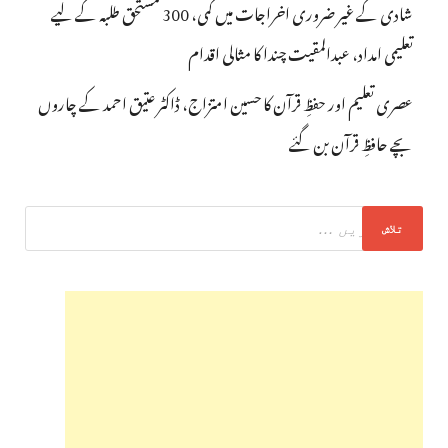
شادی کے غیر ضروری اخراجات میں کمی، 300 مستحق طلبہ کے لیے
تعلیمی امداد، عبدالمقیت چندا کا مثالی اقدام
عصری تعلیم اور حفظِ قرآن کا حسین امتزاج، ڈاکٹر عتیق احمد کے چاروں
بچے حافظِ قرآن بن گئے