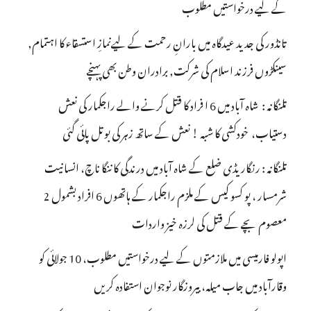
کے لیے درخواستیں مطلوب
تانڈور کی جدید عیدگاہ میں بارانِ رحمت کے لیےنمازِ استسقاء کا اہتمام,
سینکڑوں فرزند اسلام کی شرکت, برادران وطن بھی پہنچے
تلنگانہ : شاہ آباد میں 6 ا فراد کا قتل کرنے والے راجکمار کی نعش
دستیاب، خودکشی کا شبہ ! نعش کے ساتھ زہر کی بوتل پائی گئی
تلنگانہ : رنگاریڈی ضلع کے شاہ آباد میں درندگی کا ننگا ناچ، انسانیت
شرمسار ، پو کسو کیس کے ملزم راجکمار کے ہاتھوں 6 افراد بشمول 2
معصوم بچے کے قتل کی لرزہ خیز واردات
اپولو فارمیسی میں ملازمتوں کے لیے درخواستیں مطلوب، 10 جولائی کو
وقارآباد میں جاب میلہ، بیروزگار نوجوان استفادہ کریں