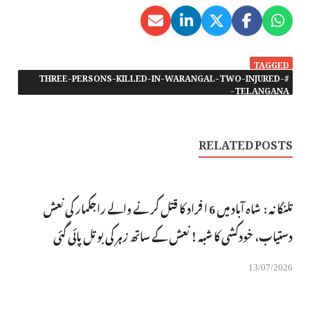
TAGGED
#THREE-PERSONS-KILLED-IN-WARANGAL-TWO-INJURED-
TELANGANA-
RELATED POSTS
تلنگانہ : شاہ آباد میں 6 ا فراد کا قتل کرنے والے راجکمار کی نعش
دستیاب، خودکشی کا شبہ ! نعش کے ساتھ زہر کی بوتل پائی گئی
13/07/2026