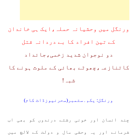
ورنگل میں وحشیانہ حملہ،ایک ہی خاندان
کے تین افراد کا بے دردانہ قتل
دو نوجوان شدید زخمی،جائداد
کاتنازعہ،چھوٹے بھائی کے ملوث ہونے کا
شبہ!
ورنگل: یکم۔ستمبر(سحرنیوزڈاٹ کام)
چند انسان اور خونی رشتے درندوں کو بھی اب
شرمانے اور یہ وحشی مال و دولت کے لالچ میں